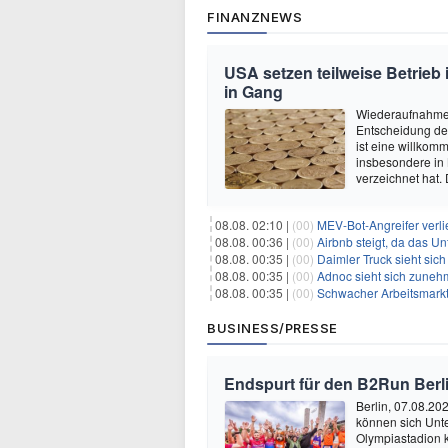
FINANZNEWS
USA setzen teilweise Betrieb
in Gang
Wiederaufnahme 
Entscheidung de
ist eine willkom
insbesondere in
verzeichnet hat.
08.08. 02:10 |
(00)
MEV-Bot-Angreifer verli
08.08. 00:36 |
(00)
Airbnb steigt, da das Un
08.08. 00:35 |
(00)
Daimler Truck sieht sich einer po
08.08. 00:35 |
(00)
Adnoc sieht sich zunehmen
08.08. 00:35 |
(00)
Schwacher Arbeitsmarktb
BUSINESS/PRESSE
Endspurt für den B2Run Berl
Berlin, 07.08.20
können sich Unt
Olympiastadion