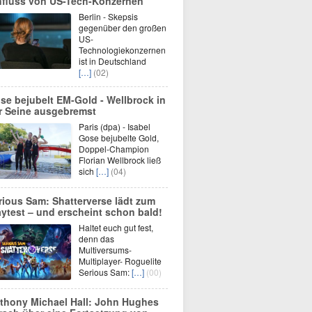
nfluss von US-Tech-Konzernen
Berlin - Skepsis
gegenüber den großen
US-
Technologiekonzernen
ist in Deutschland
[…]
(02)
se bejubelt EM-Gold - Wellbrock in
r Seine ausgebremst
Paris (dpa) - Isabel
Gose bejubelte Gold,
Doppel-Champion
Florian Wellbrock ließ
sich
[…]
(04)
rious Sam: Shatterverse lädt zum
aytest – und erscheint schon bald!
Haltet euch gut fest,
denn das
Multiversums-
Multiplayer- Roguelite
Serious Sam:
[…]
(00)
thony Michael Hall: John Hughes