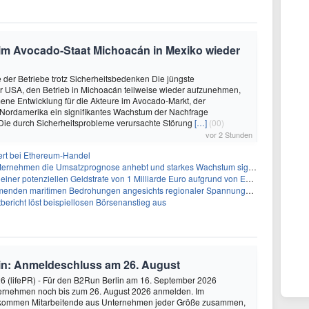
 im Avocado-Staat Michoacán in Mexiko wieder
der Betriebe trotz Sicherheitsbedenken Die jüngste
r USA, den Betrieb in Michoacán teilweise wieder aufzunehmen,
mene Entwicklung für die Akteure im Avocado-Markt, der
 Nordamerika ein signifikantes Wachstum der Nachfrage
 Die durch Sicherheitsprobleme verursachte Störung
[…]
(00)
vor 2 Stunden
ert bei Ethereum-Handel
ternehmen die Umsatzprognose anhebt und starkes Wachstum signalisiert
tenziellen Geldstrafe von 1 Milliarde Euro aufgrund von EU-Emissionsvorschriften gegenüber
den maritimen Bedrohungen angesichts regionaler Spannungen gegenüber
ericht löst beispiellosen Börsenanstieg aus
in: Anmeldeschluss am 26. August
26 (lifePR) - Für den B2Run Berlin am 16. September 2026
ernehmen noch bis zum 26. August 2026 anmelden. Im
 kommen Mitarbeitende aus Unternehmen jeder Größe zusammen,