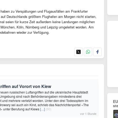
e haben zu Verspätungen und Flugausfällen am Frankfurter
 auf Deutschlands größtem Flughafen am Morgen nicht starten,
mal seien für kurze Zeit außerdem keine Landungen möglichen
, München, Köln, Nürnberg und Leipzig umgeleitet worden. Am
andebahnen wieder zur Verfügung.
riffen auf Vorort von Kiew
 neuen russischen Luftangriffen auf die ukrainische Hauptstadt
 Umgebung sind nach Behördenangaben mindestens drei
 und mehrere verletzt worden. Unter den drei Todesopfern im
EU
 Browary sei auch ein Kind, schrieb das Nachrichtenportal «The
st
t» unter Berufung auf Kiews
[…]
(00)
vor 1 Stunde