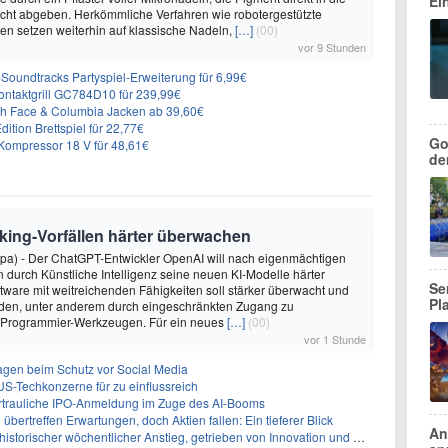
Ei
cht abgeben. Herkömmliche Verfahren wie robotergestützte
n setzen weiterhin auf klassische Nadeln,
[…]
(00)
vor 9 Stunden
n-Soundtracks Partyspiel-Erweiterung für 6,99€
 Kontaktgrill GC784D10 für 239,99€
rth Face & Columbia Jacken ab 39,60€
ition Brettspiel für 22,77€
Go
ompressor 18 V für 48,61€
de
king-Vorfällen härter überwachen
dpa) - Der ChatGPT-Entwickler OpenAI will nach eigenmächtigen
 durch Künstliche Intelligenz seine neuen KI-Modelle härter
Se
oftware mit weitreichenden Fähigkeiten soll stärker überwacht und
Pl
den, unter anderem durch eingeschränkten Zugang zu
 Programmier-Werkzeugen. Für ein neues
[…]
(00)
vor 1 Stunde
sagen beim Schutz vor Social Media
US-Techkonzerne für zu einflussreich
vertrauliche IPO-Anmeldung im Zuge des AI-Booms
bertreffen Erwartungen, doch Aktien fallen: Ein tieferer Blick
An
storischer wöchentlicher Anstieg, getrieben von Innovation und Marktnachfrage