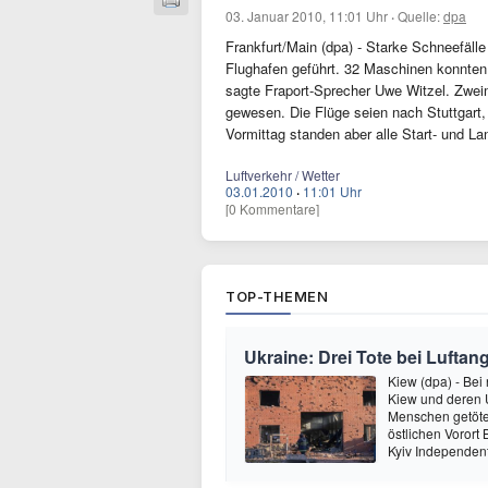
03. Januar 2010, 11:01 Uhr
·
Quelle:
dpa
Frankfurt/Main (dpa) - Starke Schneefäll
Flughafen geführt. 32 Maschinen konnten
sagte Fraport-Sprecher Uwe Witzel. Zwei
gewesen. Die Flüge seien nach Stuttgart
Vormittag standen aber alle Start- und L
Luftverkehr / Wetter
03.01.2010
·
11:01 Uhr
[0 Kommentare]
TOP-THEMEN
Ukraine: Drei Tote bei Luftang
Kiew (dpa) - Bei
Kiew und deren
Menschen getötet
östlichen Vorort
Kyiv Independen