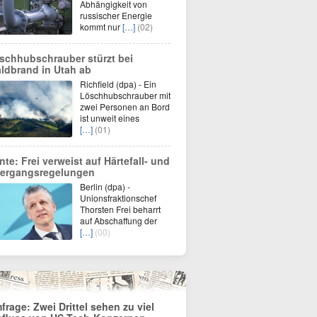
Abhängigkeit von
russischer Energie
kommt nur
[…]
(02)
schhubschrauber stürzt bei
ldbrand in Utah ab
Richfield (dpa) - Ein
Löschhubschrauber mit
zwei Personen an Bord
ist unweit eines
[…]
(01)
nte: Frei verweist auf Härtefall- und
ergangsregelungen
Berlin (dpa) -
Unionsfraktionschef
Thorsten Frei beharrt
auf Abschaffung der
[…]
(00)
frage: Zwei Drittel sehen zu viel