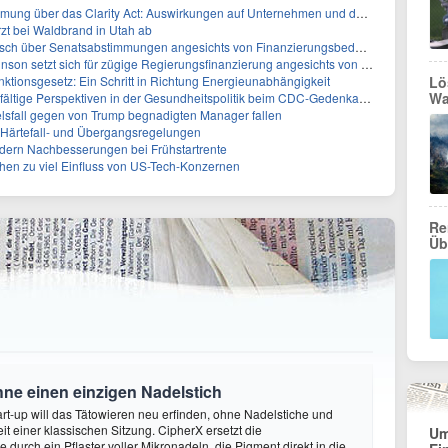
ber das Clarity Act: Auswirkungen auf Unternehmen und das Vertrauen der Investoren
zt bei Waldbrand in Utah ab
sch über Senatsabstimmungen angesichts von Finanzierungsbedenken
etzt sich für zügige Regierungsfinanzierung angesichts von Shutdown-Risiken ein
ktionsgesetz: Ein Schritt in Richtung Energieunabhängigkeit
Lö
Wa
elfältige Perspektiven in der Gesundheitspolitik beim CDC-Gedenkakt ein
elsfall gegen von Trump begnadigten Manager fallen
f Härtefall- und Übergangsregelungen
rdern Nachbesserungen bei Frühstartrente
ehen zu viel Einfluss von US-Tech-Konzernen
Re
Üb
hne einen einzigen Nadelstich
rt-up will das Tätowieren neu erfinden, ohne Nadelstiche und
it einer klassischen Sitzung. CipherX ersetzt die
Um
durch ein Pflaster voller Mikronadeln, die Pigment direkt in die