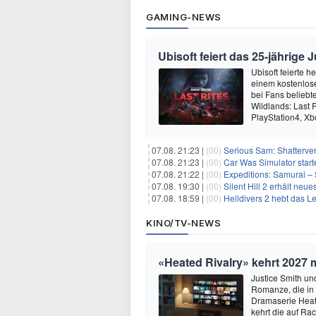
GAMING-NEWS
Ubisoft feiert das 25-jährig
Ubisoft feierte 
einem kostenlose
bei Fans beliebt
Wildlands: Last R
PlayStation4, X
07.08. 21:23 |
(00)
Serious Sam: Shatterver
07.08. 21:23 |
(00)
Car Was Simulator starte
07.08. 21:22 |
(00)
Expeditions: Samurai – 
07.08. 19:30 |
(00)
Silent Hill 2 erhält ne
07.08. 18:59 |
(00)
Helldivers 2 hebt das L
KINO/TV-NEWS
«Heated Rivalry» kehrt 2027 
Justice Smith und
Romanze, die in
Dramaserie Heate
kehrt die auf R