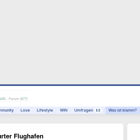
645
) · Forum (
677
)
munity
Lose
Lifestyle
WIN
Umfragen
Was ist klamm?
$$
rter Flughafen