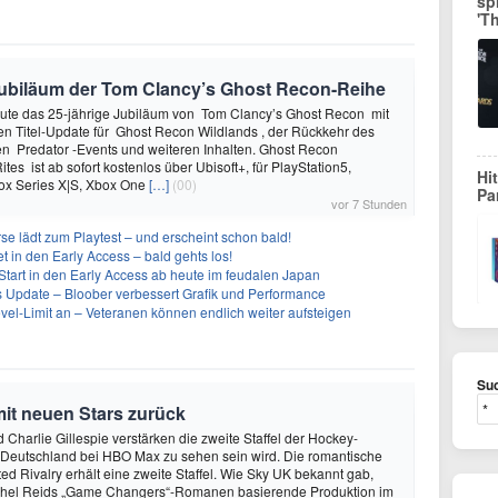
sp
'T
e Jubiläum der Tom Clancy’s Ghost Recon-Reihe
heute das 25-jährige Jubiläum von Tom Clancy’s Ghost Recon mit
n Titel-Update für Ghost Recon Wildlands , der Rückkehr des
en Predator -Events und weiteren Inhalten. Ghost Recon
ites ist ab sofort kostenlos über Ubisoft+, für PlayStation5,
Hi
box Series X|S, Xbox One
[…]
(00)
Pa
vor 7 Stunden
se lädt zum Playtest – und erscheint schon bald!
t in den Early Access – bald gehts los!
Start in den Early Access ab heute im feudalen Japan
ues Update – Bloober verbessert Grafik und Performance
evel-Limit an – Veteranen können endlich weiter aufsteigen
Suc
mit neuen Stars zurück
 Charlie Gillespie verstärken die zweite Staffel der Hockey-
 Deutschland bei HBO Max zu sehen sein wird. Die romantische
d Rivalry erhält eine zweite Staffel. Wie Sky UK bekannt gab,
achel Reids „Game Changers“-Romanen basierende Produktion im