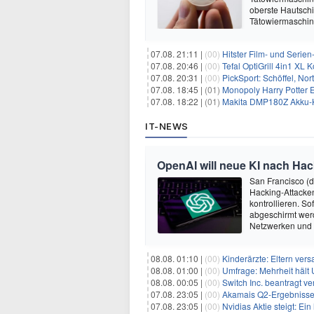
oberste Hautschi
Tätowiermaschine
07.08. 21:11 |
(00)
Hitster Film- und Serie
07.08. 20:46 |
(00)
Tefal OptiGrill 4in1 XL
07.08. 20:31 |
(00)
PickSport: Schöffel, No
07.08. 18:45 |
(01)
Monopoly Harry Potter Ed
07.08. 18:22 |
(01)
Makita DMP180Z Akku-K
IT-NEWS
OpenAI will neue KI nach Hac
San Francisco (
Hacking-Attacken
kontrollieren. S
abgeschirmt wer
Netzwerken und
08.08. 01:10 |
(00)
Kinderärzte: Eltern ver
08.08. 01:00 |
(00)
Umfrage: Mehrheit hält 
08.08. 00:05 |
(00)
Switch Inc. beantragt 
07.08. 23:05 |
(00)
Akamais Q2-Ergebnisse ü
07.08. 23:05 |
(00)
Nvidias Aktie steigt: Ein hi