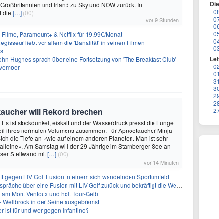
Di
 Großbritannien und Irland zu Sky und NOW zurück. In
0
d die
[…]
(00)
0
vor 9 Stunden
0
0
& Filme, Paramount+ & Netflix für 19,99€/Monat
0
gisseur liebt vor allem die 'Banalität' in seinen Filmen
0
ts
Let
ohn Hughes sprach über eine Fortsetzung von 'The Breakfast Club'
0
ovember
0
3
3
2
2
oetaucher will Rekord brechen
2
- Es ist stockdunkel, eiskalt und der Wasserdruck presst die Lunge
teil ihres normalen Volumens zusammen. Für Apnoetaucher Minja
 sich die Tiefe an «wie auf einem anderen Planeten. Man ist sehr
 alleine». Am Samstag will der 29-Jährige im Starnberger See an
ser Steilwand mit
[…]
(00)
vor 14 Minuten
ft gegen LIV Golf Fusion in einem sich wandelnden Sportumfeld
 über eine Fusion mit LIV Golf zurück und bekräftigt die Wettbewerbslandschaft
t am Mont Ventoux und holt Tour-Gelb
- Wellbrock in der Seine ausgebremst
 ist für und wer gegen Infantino?