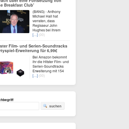
rach über eine Fortsetzung von
he Breakfast Club'
(BANG) - Anthony
Michael Hall hat
verraten, dass
Regisseur John
Hughes bei ihrem
[…]
(00)
tster Film- und Serien-Soundtracks
rtyspiel-Erweiterung für 6,99€
Bei Amazon bekommt
ihr die Hitster Film- und
Serien-Soundtracks
Erweiterung mit 154
[…]
(00)
hbegriff
suchen