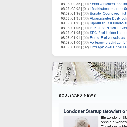
08.08. 02:35 |
(00)
Senat verschiebt Abstimmung ü
08.08. 02:02 |
(01)
Löschhubschrauber stür
08.08. 01:35 |
(00)
Senator Coons optimisti
08.08. 01:35 |
(00)
Abgeordneter Dusty Johnson s
08.08. 01:35 |
(00)
Bipartisan Russland-San
08.08. 01:05 |
(00)
RFK Jr. setzt sich für vi
08.08. 01:05 |
(00)
SEC lässt Insider-Hand
08.08. 01:01 |
(00)
Rente: Frei verweist au
08.08. 01:00 |
(00)
Verbraucherschützer fo
08.08. 01:00 |
(02)
Umfrage: Zwei Drittel s
BOULEVARD-NEWS
Londoner Startup tätowiert o
Ein Londoner Sta
ohne die Warteze
Tätowiermaschine 