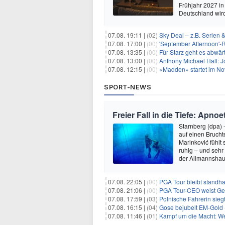
Frühjahr 2027 in
Deutschland wir
07.08. 19:11 |
(02)
Sky Deal – z.B. Serien 
07.08. 17:00 |
(00)
'September Afternoon'-Re
07.08. 13:35 |
(00)
Für Starz geht es abwär
07.08. 13:00 |
(00)
Anthony Michael Hall: J
07.08. 12:15 |
(00)
«Madden» startet im N
SPORT-NEWS
Freier Fall in die Tiefe: Apn
Starnberg (dpa) 
auf einen Bruch
Marinković fühlt
ruhig – und sehr
der Allmannshau
07.08. 22:05 |
(00)
PGA Tour bleibt standha
07.08. 21:06 |
(00)
PGA Tour-CEO weist Gespräche
07.08. 17:59 |
(03)
Polnische Fahrerin sieg
07.08. 16:15 |
(04)
Gose bejubelt EM-Gold 
07.08. 11:46 |
(01)
Kampf um die Macht: Wer