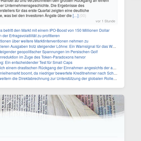
io-Handel ab und verzeichneten den größten Rückgang an einem
 der Unternehmensgeschichte. Die Ergebnisse des
stellers für das erste Quartal zeigten eine deutliche
e, was bei den Investoren Ängste über die
[…]
(00)
vor 1 Stunde
s betritt den Markt mit einem IPO-Boost von 150 Millionen Dollar
der Ertragsvolatilität zu profitieren
ionen über weitere Marktinterventionen nehmen zu
ren Ausgaben trotz steigender Löhne: Ein Warnsignal für das Wachstum
 steigender geopolitischer Spannungen im Persischen Golf
nreduktion im Zuge des Token-Paradoxons hervor
g: Ein entscheidender Test für Small Caps
 drastischen Rückgang der Einnahmen angesichts der anhaltenden China-Razzia gegenüber
kt boomt, da niedriger bewertete Kreditnehmer nach Schutz durch Covenants suchen
ern die Direktabrechnung zur Unterstützung der globalen Rolle des Yuan