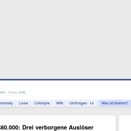
284
) · Forum (
606
)
munity
Lose
Lifestyle
WIN
Umfragen
Was ist klamm?
$$
80.000: Drei verborgene Auslöser