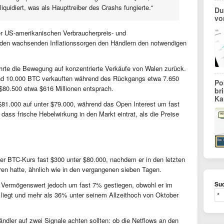
quidiert, was als Haupttreiber des Crashs fungierte.“
Du
vo
der US-amerikanischen Verbraucherpreis- und
 den wachsenden Inflationssorgen den Händlern den notwendigen
hrte die Bewegung auf konzentrierte Verkäufe von Walen zurück.
nd 10.000 BTC verkauften während des Rückgangs etwa 7.650
Po
$80.500 etwa $616 Millionen entsprach.
br
Ka
 $81.000 auf unter $79.000, während das Open Interest um fast
 dass frische Hebelwirkung in den Markt eintrat, als die Preise
der BTC-Kurs fast $300 unter $80.000, nachdem er in den letzten
en hatte, ähnlich wie in den vergangenen sieben Tagen.
Suc
r Vermögenswert jedoch um fast 7% gestiegen, obwohl er im
liegt und mehr als 36% unter seinem Allzeithoch von Oktober
ndler auf zwei Signale achten sollten: ob die Netflows an den