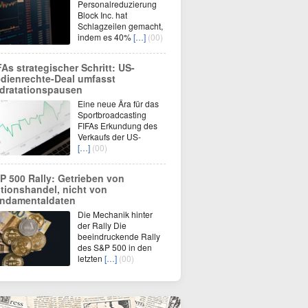
Personalreduzierung
Block Inc. hat
Schlagzeilen gemacht,
indem es 40%
[…]
(00)
FAs strategischer Schritt: US-
dienrechte-Deal umfasst
dratationspausen
Eine neue Ära für das
Sportbroadcasting
FIFAs Erkundung des
Verkaufs der US-
[…]
(00)
P 500 Rally: Getrieben von
tionshandel, nicht von
ndamentaldaten
Die Mechanik hinter
der Rally Die
beeindruckende Rally
des S&P 500 in den
letzten
[…]
(00)