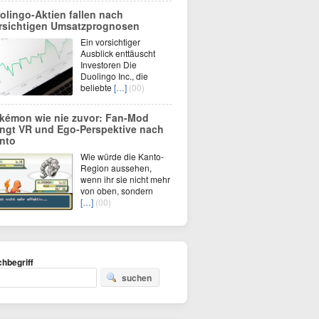
olingo-Aktien fallen nach
rsichtigen Umsatzprognosen
Ein vorsichtiger
Ausblick enttäuscht
Investoren Die
Duolingo Inc., die
beliebte
[…]
(00)
kémon wie nie zuvor: Fan-Mod
ingt VR und Ego-Perspektive nach
nto
Wie würde die Kanto-
Region aussehen,
wenn ihr sie nicht mehr
von oben, sondern
[…]
(00)
hbegriff
suchen