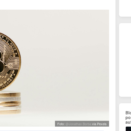
Bl
po
au
Foto:
@Jonathan Borba
via Pexels