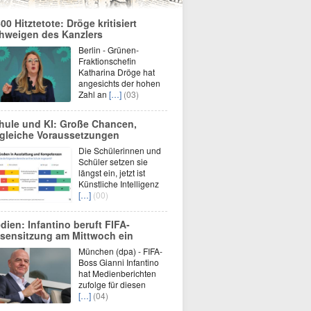
600 Hitztetote: Dröge kritisiert
hweigen des Kanzlers
Berlin - Grünen-
Fraktionschefin
Katharina Dröge hat
angesichts der hohen
Zahl an
[…]
(03)
hule und KI: Große Chancen,
gleiche Voraussetzungen
Die Schülerinnen und
Schüler setzen sie
längst ein, jetzt ist
Künstliche Intelligenz
[…]
(00)
dien: Infantino beruft FIFA-
isensitzung am Mittwoch ein
München (dpa) - FIFA-
Boss Gianni Infantino
hat Medienberichten
zufolge für diesen
[…]
(04)