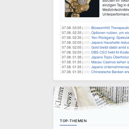
stürzten im Tok
einzigen Tag in
Medizintechnikher
Unterperformanc
07.08. 03:05 |
(00)
BlossomHill Therapeutic
07.08. 02:35 |
(00)
Optionen nutzen, um von 
07.08. 02:35 |
(00)
Yen-Rückgang: Spekulat
07.08. 02:05 |
(00)
Japans Haushalte reduzie
07.08. 02:05 |
(00)
Gold bleibt stabil amid
07.08. 02:05 |
(00)
DBS-CEO hebt KI-Koste
07.08. 01:36 |
(00)
Japans Topix-Überholun
07.08. 01:35 |
(00)
Macau Casinos sehen sich einem
07.08. 01:35 |
(00)
Japans Unternehmensanleihemar
07.08. 01:35 |
(00)
Chinesische Banken erweit
TOP-THEMEN