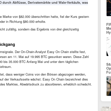
D durch Abflüsse, Derivatemärkte und Wale-Verkäufe, was
Marke von $82.000 überschritten hatte, fiel der Kurs gestern
eder in Richtung $80.000 erholte.
FI
Me
ht zufällig, sondern das Ergebnis von drei gleichzeitig
Hy
rückgang
nsignale. Der On-Chain-Analyst Easy On Chain stellte fest,
örsen am 11. Mai auf 19.995 BTC gesunken waren. Diese Zahl
000 bis 35.000 BTC Anfang Mai und unter dem täglichen
S&
eitraum.
Op
Fu
utet, dass weniger Coins von den Börsen abgezogen werden,
auf der Verkaufsseite wächst. Easy On Chain bezeichnet dies
it des Marktes, Abwärtsdruck zu absorbieren, erheblich schwächt.