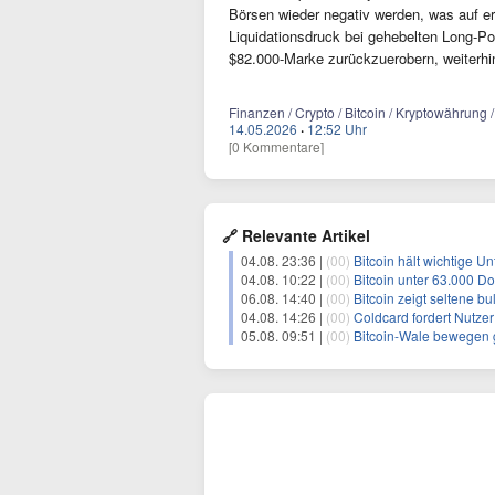
Börsen wieder negativ werden, was auf e
Liquidationsdruck bei gehebelten Long-Po
$82.000-Marke zurückzuerobern, weiterhi
Finanzen / Crypto / Bitcoin / Kryptowährung /
14.05.2026
·
12:52 Uhr
[0 Kommentare]
🔗 Relevante Artikel
04.08. 23:36 |
(00)
Bitcoin hält wichtige Un
04.08. 10:22 |
(00)
Bitcoin unter 63.000 D
06.08. 14:40 |
(00)
Bitcoin zeigt seltene b
04.08. 14:26 |
(00)
Coldcard fordert Nutzer 
05.08. 09:51 |
(00)
Bitcoin-Wale bewegen