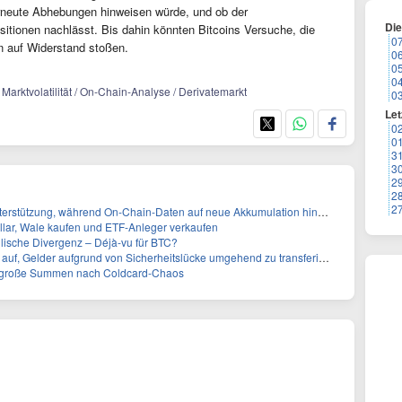
rneute Abhebungen hinweisen würde, und ob der
Di
sitionen nachlässt. Bis dahin könnten Bitcoins Versuche, die
0
n auf Widerstand stoßen.
0
0
0
 Marktvolatilität / On-Chain-Analyse / Derivatemarkt
0
Let
0
0
3
3
2
2
2
terstützung, während On-Chain-Daten auf neue Akkumulation hinweisen
ollar, Wale kaufen und ETF-Anleger verkaufen
ullische Divergenz – Déjà-vu für BTC?
auf, Gelder aufgrund von Sicherheitslücke umgehend zu transferieren
 große Summen nach Coldcard-Chaos