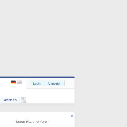
Login
Anmelden
Werben
- keine Kommentare -