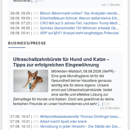
verschärfte
[…]
(00)
vor 1 Stunde
08.08. 09:29 |
(00)
Bitcoin-Bärenmarkt vorbei? Top-Analysten werden optimistisch, aber die Geschichte sagt etwas anderes
08.08. 09:00 |
(00)
Erbschaftsteuer-Schock: Warum selbst kleine Erbschaften den Fiskus Millionen kosten
08.08. 07:23 |
(00)
CRO fällt auf 3-Jahres-Tief, nachdem Trump Media zwei große Crypto.com-Deals storniert
08.08. 06:56 |
(00)
Spindex überschreitet 150 Millionen erfasste Gaming-Ereignisse in Echtzeit-Datenpipeline
08.08. 05:41 |
(00)
XRP auf $50? Analyst sieht langfristiges Potenzial
BUSINESS/PRESSE
Ultraschallzahnbürste für Hund und Katze –
Tipps zur erfolgreichen Eingewöhnung
Mörfelden-Walldorf, 08.08.2026 (lifePR) -
Eine gute Mundhygiene ist für die
Gesundheit deiner Haustiere genauso
wichtig wie für deine eigene. Unsere
emmi-pet Ultraschallzahnbürste bietet
eine sanfte und effektive Lösung zur
Zahnpflege für Hunde und Katzen. Doch wie gewöhnst du deine
tierischen Freunde an unser hochmodernes und sehr
[…]
(00)
vor 3 Stunden
07.08. 16:47 |
(00)
Wirtschaftsstaatssekretär Thomas Dörflinger besucht Handwerksbetrieb im Kammerbezirk Freiburg
07.08. 16:31 |
(00)
Arbeit macht Spaß oder krank
07.08. 16:10 |
(00)
Vernetzung in jeder Hinsicht – Die Städte der Zukunft sind grün-blau