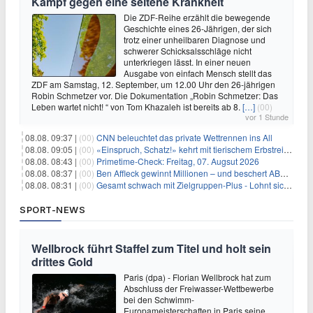
Kampf gegen eine seltene Krankheit
Die ZDF-Reihe erzählt die bewegende
Geschichte eines 26-Jährigen, der sich
trotz einer unheilbaren Diagnose und
schwerer Schicksalsschläge nicht
unterkriegen lässt. In einer neuen
Ausgabe von einfach Mensch stellt das
ZDF am Samstag, 12. September, um 12.00 Uhr den 26-jährigen
Robin Schmetzer vor. Die Dokumentation „Robin Schmetzer: Das
Leben wartet nicht! “ von Tom Khazaleh ist bereits ab 8.
[…]
(00)
vor 1 Stunde
08.08. 09:37 |
(00)
CNN beleuchtet das private Wettrennen ins All
08.08. 09:05 |
(00)
«Einspruch, Schatz!» kehrt mit tierischem Erbstreit zurück
08.08. 08:43 |
(00)
Primetime-Check: Freitag, 07. Augsut 2026
08.08. 08:37 |
(00)
Ben Affleck gewinnt Millionen – und beschert ABC Top-Quoten
08.08. 08:31 |
(00)
Gesamt schwach mit Zielgruppen-Plus - Lohnt sich First Dates Hotel doch?
SPORT-NEWS
Wellbrock führt Staffel zum Titel und holt sein
drittes Gold
Paris (dpa) - Florian Wellbrock hat zum
Abschluss der Freiwasser-Wettbewerbe
bei den Schwimm-
Europameisterschaften in Paris seine