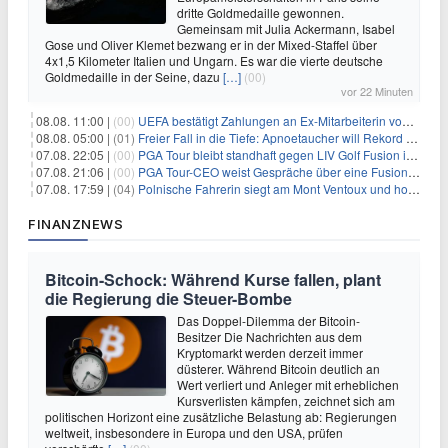
dritte Goldmedaille gewonnen.
Gemeinsam mit Julia Ackermann, Isabel
Gose und Oliver Klemet bezwang er in der Mixed-Staffel über
4x1,5 Kilometer Italien und Ungarn. Es war die vierte deutsche
Goldmedaille in der Seine, dazu
[…]
(00)
vor 22 Minuten
08.08. 11:00 |
(00)
UEFA bestätigt Zahlungen an Ex-Mitarbeiterin von Infantino
08.08. 05:00 |
(01)
Freier Fall in die Tiefe: Apnoetaucher will Rekord brechen
07.08. 22:05 |
(00)
PGA Tour bleibt standhaft gegen LIV Golf Fusion in einem sich wandelnden Sportumfeld
07.08. 21:06 |
(00)
PGA Tour-CEO weist Gespräche über eine Fusion mit LIV Golf zurück und bekräftigt die Wettbewerbslandschaft
07.08. 17:59 |
(04)
Polnische Fahrerin siegt am Mont Ventoux und holt Tour-Gelb
FINANZNEWS
Bitcoin-Schock: Während Kurse fallen, plant
die Regierung die Steuer-Bombe
Das Doppel-Dilemma der Bitcoin-
Besitzer Die Nachrichten aus dem
Kryptomarkt werden derzeit immer
düsterer. Während Bitcoin deutlich an
Wert verliert und Anleger mit erheblichen
Kursverlisten kämpfen, zeichnet sich am
politischen Horizont eine zusätzliche Belastung ab: Regierungen
weltweit, insbesondere in Europa und den USA, prüfen