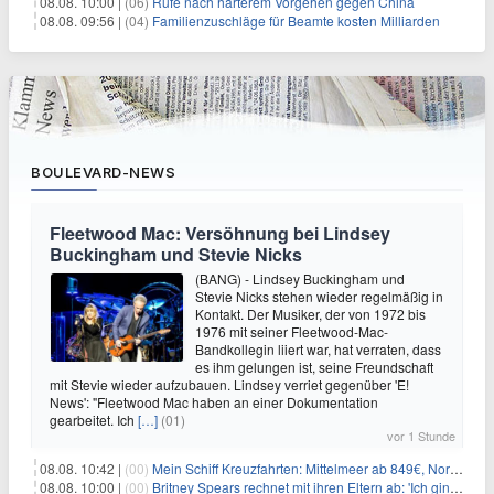
08.08. 10:00 |
(06)
Rufe nach härterem Vorgehen gegen China
08.08. 09:56 |
(04)
Familienzuschläge für Beamte kosten Milliarden
BOULEVARD-NEWS
Fleetwood Mac: Versöhnung bei Lindsey
Buckingham und Stevie Nicks
(BANG) - Lindsey Buckingham und
Stevie Nicks stehen wieder regelmäßig in
Kontakt. Der Musiker, der von 1972 bis
1976 mit seiner Fleetwood-Mac-
Bandkollegin liiert war, hat verraten, dass
es ihm gelungen ist, seine Freundschaft
mit Stevie wieder aufzubauen. Lindsey verriet gegenüber 'E!
News': "Fleetwood Mac haben an einer Dokumentation
gearbeitet. Ich
[…]
(01)
vor 1 Stunde
08.08. 10:42 |
(00)
Mein Schiff Kreuzfahrten: Mittelmeer ab 849€, Norwegen ab 999€ p.P.
08.08. 10:00 |
(00)
Britney Spears rechnet mit ihren Eltern ab: 'Ich ging zwei Monate lang auf die Knie und weinte'