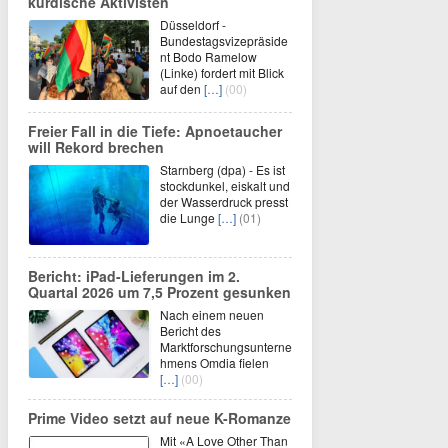
kurdische Aktivisten
Düsseldorf -
Bundestagsvizepräside
nt Bodo Ramelow
(Linke) fordert mit Blick
auf den
[…]
(00)
Freier Fall in die Tiefe: Apnoetaucher
will Rekord brechen
Starnberg (dpa) - Es ist
stockdunkel, eiskalt und
der Wasserdruck presst
die Lunge
[…]
(01)
Bericht: iPad-Lieferungen im 2.
Quartal 2026 um 7,5 Prozent gesunken
Nach einem neuen
Bericht des
Marktforschungsunterne
hmens Omdia fielen
[…]
(00)
Prime Video setzt auf neue K-Romanze
Mit «A Love Other Than