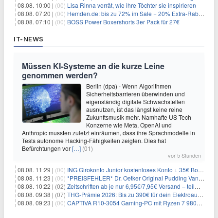
08.08. 10:00 |
(00)
Lisa Rinna verrät, wie ihre Töchter sie inspirieren
08.08. 07:20 |
(00)
Hemden.de: bis zu 72% im Sale + 20% Extra-Rabatt dank Gutschein
08.08. 07:10 |
(00)
BOSS Power Boxershorts 3er Pack für 27€
IT-NEWS
Müssen KI-Systeme an die kurze Leine
genommen werden?
Berlin (dpa) - Wenn Algorithmen
Sicherheitsbarrieren überwinden und
eigenständig digitale Schwachstellen
ausnutzen, ist das längst keine reine
Zukunftsmusik mehr. Namhafte US-Tech-
Konzerne wie Meta, OpenAI und
Anthropic mussten zuletzt einräumen, dass ihre Sprachmodelle in
Tests autonome Hacking-Fähigkeiten zeigten. Dies hat
Befürchtungen vor
[…]
(01)
vor 5 Stunden
08.08. 11:29 |
(00)
ING Girokonto Junior kostenloses Konto + 35€ Bonus
08.08. 11:23 |
(00)
*PREISFEHLER* Dr. Oetker Original Pudding Vanille 22er-Pack für 2,97€
08.08. 10:22 |
(02)
Zeitschriften ab je nur 6,95€/7,95€ Versand – teilweise selbstkündigend!
08.08. 09:38 |
(07)
THG-Prämie 2026: Bis zu 390€ für dein Elektroauto mit geld-fuer-eAuto.de
08.08. 09:23 |
(00)
CAPTIVA R10-3054 Gaming-PC mit Ryzen 7 9800X3D und RTX 5080 für 2.599€