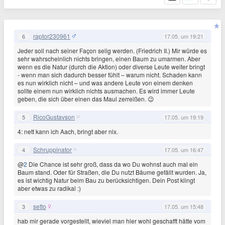
raptor230961
6
17.05. um 19:21
Jeder soll nach seiner Façon selig werden. (Friedrich II.) Mir würde es
sehr wahrscheinlich nichts bringen, einen Baum zu umarmen. Aber
wenn es die Natur (durch die Aktion) oder diverse Leute weiter bringt
- wenn man sich dadurch besser fühlt – warum nicht. Schaden kann
es nun wirklich nicht – und was andere Leute von einem denken
sollte einem nun wirklich nichts ausmachen. Es wird immer Leute
geben, die sich über einen das Maul zerreißen. 😉
RicoGustavson
5
17.05. um 19:19
4: nett kann ich Aach, bringt aber nix.
Schruppinator
4
17.05. um 16:47
@
2
Die Chance ist sehr groß, dass da wo Du wohnst auch mal ein
Baum stand. Oder für Straßen, die Du nutzt Bäume gefällt wurden. Ja,
es ist wichtig Natur beim Bau zu berücksichtigen. Dein Post klingt
aber etwas zu radikal :)
setto
3
17.05. um 15:48
hab mir gerade vorgestellt, wieviel man hier wohl geschafft hätte vom