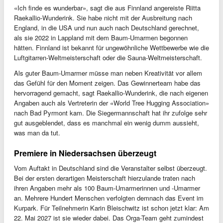
«Ich finde es wunderbar», sagt die aus Finnland angereiste Riitta
Raekallio-Wunderink. Sie habe nicht mit der Ausbreitung nach
England, in die USA und nun auch nach Deutschland gerechnet,
als sie 2022 in Lappland mit dem Baum-Umarmen begonnen
hätten. Finnland ist bekannt für ungewöhnliche Wettbewerbe wie die
Luftgitarren-Weltmeisterschaft oder die Sauna-Weltmeisterschaft.
Als guter Baum-Umarmer müsse man neben Kreativität vor allem
das Gefühl für den Moment zeigen. Das Gewinnerteam habe das
hervorragend gemacht, sagt Raekallio-Wunderink, die nach eigenen
Angaben auch als Vertreterin der «World Tree Hugging Association»
nach Bad Pyrmont kam. Die Siegermannschaft hat ihr zufolge sehr
gut ausgeblendet, dass es manchmal ein wenig dumm aussieht,
was man da tut.
Premiere in Niedersachsen überzeugt
Vom Auftakt in Deutschland sind die Veranstalter selbst überzeugt.
Bei der ersten derartigen Meisterschaft hierzulande traten nach
ihren Angaben mehr als 100 Baum-Umarmerinnen und -Umarmer
an. Mehrere Hundert Menschen verfolgten demnach das Event im
Kurpark. Für Teilnehmerin Karin Bleischwitz ist schon jetzt klar: Am
22. Mai 2027 ist sie wieder dabei. Das Orga-Team geht zumindest