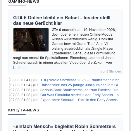
GAMING-NEWS
GTA 6 Online bleibt ein Rätsel – Insider stellt
das neue Gerücht klar
GTA 6 erscheint am 19. November 2026,
doch über einen neuen Online-Modus
wissen wir erstaunlich wenig. Rockstar
Games bewirbt Grand Theft Auto VI
bislang ausdrücklich als „Single Player
Experience“. Genau diese Formulierung
sorgt nun erneut für Spekulationen. Bloomberg-Journalist Jason
Schreier sprach in einem aktuellen Video über die Zukunft von
[…]
(00)
vor 3 Stunden
08.08. 07:41 |
(00)
THQ Nordic Showcase 2026 – Erhaltet mehr Informationen
07.08. 21:24 |
(01)
Ubisoft feiert das 25-jährige Jubiläum der Tom Clancy’s Ghost Recon-Reihe
07.08. 21:23 |
(00)
Serious Sam: Shatterverse lädt zum Playtest – und erscheint schon bald!
07.08. 21:23 |
(00)
Car Was Simulator startet in den Early Access – bald gehts los!
07.08. 21:22 |
(00)
Expeditions: Samurai – Start in den Early Access ab heute im feudalen Japan
KINO/TV-NEWS
«einfach Mensch» begleitet Robin Schmetzers