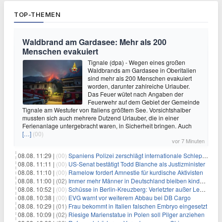
TOP-THEMEN
Waldbrand am Gardasee: Mehr als 200
Menschen evakuiert
Tignale (dpa) - Wegen eines großen
Waldbrands am Gardasee in Oberitalien
sind mehr als 200 Menschen evakuiert
worden, darunter zahlreiche Urlauber.
Das Feuer wütet nach Angaben der
Feuerwehr auf dem Gebiet der Gemeinde
Tignale am Westufer von Italiens größtem See. Vorsichtshalber
mussten sich auch mehrere Dutzend Urlauber, die in einer
Ferienanlage untergebracht waren, in Sicherheit bringen. Auch
[…]
(00)
vor 7 Minuten
08.08. 11:29 |
(00)
Spaniens Polizei zerschlägt internationale Schlepperbande
08.08. 11:11 |
(00)
US-Senat bestätigt Todd Blanche als Justizminister
08.08. 11:10 |
(00)
Ramelow fordert Amnestie für kurdische Aktivisten
08.08. 11:00 |
(02)
Immer mehr Männer in Deutschland bleiben kinderlos
08.08. 10:52 |
(00)
Schüsse in Berlin-Kreuzberg: Verletzter außer Lebensgefahr
08.08. 10:38 |
(00)
EVG warnt vor weiterem Abbau bei DB Cargo
08.08. 10:29 |
(01)
Frau bekommt in Italien falschen Embryo eingesetzt
08.08. 10:09 |
(02)
Riesige Marienstatue in Polen soll Pilger anziehen