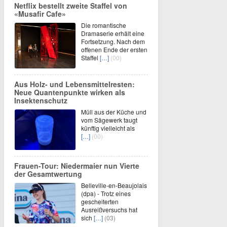
Netflix bestellt zweite Staffel von
«Musafir Cafe»
Die romantische
Dramaserie erhält eine
Fortsetzung. Nach dem
offenen Ende der ersten
Staffel
[…]
(00)
Aus Holz- und Lebensmittelresten:
Neue Quantenpunkte wirken als
Insektenschutz
Müll aus der Küche und
vom Sägewerk taugt
künftig vielleicht als
[…]
(00)
Frauen-Tour: Niedermaier nun Vierte
der Gesamtwertung
Belleville-en-Beaujolais
(dpa) - Trotz eines
gescheiterten
Ausreißversuchs hat
sich
[…]
(03)