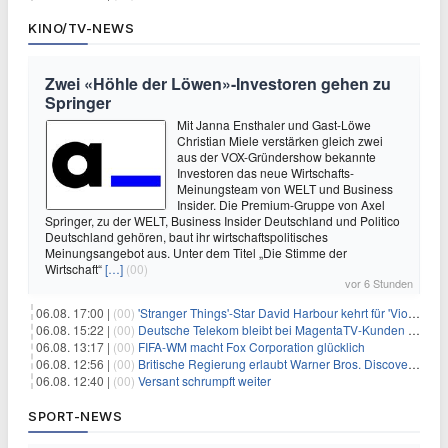
KINO/TV-NEWS
Zwei «Höhle der Löwen»-Investoren gehen zu
Springer
Mit Janna Ensthaler und Gast-Löwe
Christian Miele verstärken gleich zwei
aus der VOX-Gründershow bekannte
Investoren das neue Wirtschafts-
Meinungsteam von WELT und Business
Insider. Die Premium-Gruppe von Axel
Springer, zu der WELT, Business Insider Deutschland und Politico
Deutschland gehören, baut ihr wirtschaftspolitisches
Meinungsangebot aus. Unter dem Titel „Die Stimme der
Wirtschaft“
[…]
(00)
vor 6 Stunden
06.08. 17:00 |
(00)
'Stranger Things'-Star David Harbour kehrt für 'Violent Night 2' zurück – Kristen Bell stößt zur Besetzung
06.08. 15:22 |
(00)
Deutsche Telekom bleibt bei MagentaTV-Kunden vage
06.08. 13:17 |
(00)
FIFA-WM macht Fox Corporation glücklich
06.08. 12:56 |
(00)
Britische Regierung erlaubt Warner Bros. Discovery-Übernahme
06.08. 12:40 |
(00)
Versant schrumpft weiter
SPORT-NEWS