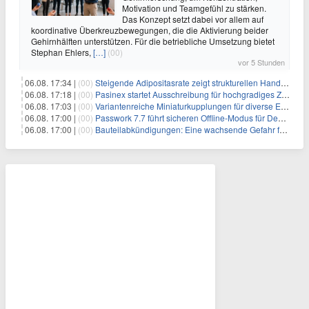
Motivation und Teamgefühl zu stärken.
Das Konzept setzt dabei vor allem auf
koordinative Überkreuzbewegungen, die die Aktivierung beider
Gehirnhälften unterstützen. Für die betriebliche Umsetzung bietet
Stephan Ehlers,
[…]
(00)
vor 5 Stunden
06.08. 17:34 |
(00)
Steigende Adipositasrate zeigt strukturellen Handlungsbedarf bei der Ernährung schulpflichtiger Kinder
06.08. 17:18 |
(00)
Pasinex startet Ausschreibung für hochgradiges Zinksulfidkonzentrat mit Germanium- und Silbergehalten und stellt ein Betriebsupdate bereit
06.08. 17:03 |
(00)
Variantenreiche Miniaturkupplungen für diverse Einsatzbereiche
06.08. 17:00 |
(00)
Passwork 7.7 führt sicheren Offline-Modus für Desktop- und Mobile-Apps ein
06.08. 17:00 |
(00)
Bauteilabkündigungen: Eine wachsende Gefahr für industrielle Elektroniksysteme