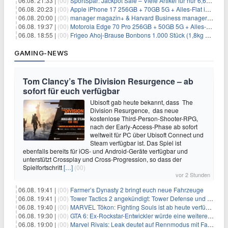
06.08. 21:33 |
(00)
SportSpar: Jackpot Sale – Viele Artikel für nur 6,66€ – nur 48 Stunden
06.08. 20:23 |
(00)
Apple iPhone 17 256GB + 70GB 5G + Alles-Flat im Vodafone-Netz für 34,99€/Monat – eff. 4,65€/Monat
06.08. 20:00 |
(00)
manager magazin+ & Harvard Business manager+ Digital-Kombi-Abo 1 Monat kostenlos
06.08. 19:37 |
(00)
Motorola Edge 70 Pro 256GB + 50GB 5G + Alles-Flat im Vodafone-Netz für 19,99€/Monat – eff. 0,61€/Monat
06.08. 18:55 |
(00)
Frigeo Ahoj-Brause Bonbons 1.000 Stück (1,8kg Eimer) für 6,29€
GAMING-NEWS
Tom Clancy’s The Division Resurgence – ab
sofort für euch verfügbar
Ubisoft gab heute bekannt, dass The
Division Resurgence, das neue
kostenlose Third-Person-Shooter-RPG,
nach der Early-Access-Phase ab sofort
weltweit für PC über Ubisoft Connect und
Steam verfügbar ist. Das Spiel ist
ebenfalls bereits für iOS- und Android-Geräte verfügbar und
unterstützt Crossplay und Cross-Progression, so dass der
Spielfortschritt
[…]
(00)
vor 2 Stunden
06.08. 19:41 |
(00)
Farmer’s Dynasty 2 bringt euch neue Fahrzeuge
06.08. 19:41 |
(00)
Tower Tactics 2 angekündigt: Tower Defense und Deckbuilding Kombo kehrt zurück
06.08. 19:40 |
(00)
MARVEL Tōkon: Fighting Souls ist ab heute verfügbar
06.08. 19:30 |
(00)
GTA 6: Ex-Rockstar-Entwickler würde eine weitere Verschiebung nicht überraschen
06.08. 19:00 |
(00)
Marvel Rivals: Leak deutet auf Rennmodus mit Fahrzeugen hin