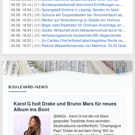
06.08. 20:14 |
(01)
Bundesanwaltschaft übernimmt Ermittlungen zu Drohnenvorfall
06.08. 19:54 |
(05)
Sprengstoff-Drohne in Leipzig: Semtex im Spiel
06.08. 19:23 |
(08)
Schulze will Doppelstaatler bei Terrorverdacht abschieben
06.08. 19:20 |
(03)
Warten auf Vereinbarung zu Straße von Hormus
06.08. 18:58 |
(04)
Bilger sieht Restrisiko für Drohnen-Anschläge an Flughäfen
06.08. 18:44 |
(03)
Studie: Wirtschaft droht Milliardenverlust durch Niedrigwasser
06.08. 18:42 |
(05)
Verfassungsschutz beobachtet AfD-Abgeordneten Nolte
06.08. 18:20 |
(00)
Ex-Caritas-Chef kritisiert abschlagsfreie Rente nach 45 Jahren
06.08. 18:07 |
(04)
Rekord-Wassertemperatur vor Mallorca: 33,02 Grad
BOULEVARD-NEWS
Karol G holt Drake und Bruno Mars für neues
Album ins Boot
(BANG) - Karol G hat die mit Stars
gespickte Trackliste ihres sechsten
Studioalbums veröffentlicht. "Champagne
Papi" Drake ist auf dem Song 'Ahí' zu