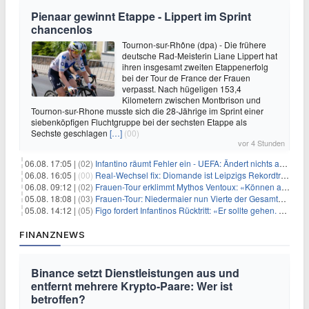
Pienaar gewinnt Etappe - Lippert im Sprint
chancenlos
Tournon-sur-Rhône (dpa) - Die frühere
deutsche Rad-Meisterin Liane Lippert hat
ihren insgesamt zweiten Etappenerfolg
bei der Tour de France der Frauen
verpasst. Nach hügeligen 153,4
Kilometern zwischen Montbrison und
Tournon-sur-Rhone musste sich die 28-Jährige im Sprint einer
siebenköpfigen Fluchtgruppe bei der sechsten Etappe als
Sechste geschlagen
[…]
(00)
vor 4 Stunden
06.08. 17:05 |
(02)
Infantino räumt Fehler ein - UEFA: Ändert nichts an Boykott
06.08. 16:05 |
(00)
Real-Wechsel fix: Diomande ist Leipzigs Rekordtransfer
06.08. 09:12 |
(02)
Frauen-Tour erklimmt Mythos Ventoux: «Können alles schaffen»
05.08. 18:08 |
(03)
Frauen-Tour: Niedermaier nun Vierte der Gesamtwertung
05.08. 14:12 |
(05)
Figo fordert Infantinos Rücktritt: «Er sollte gehen. Jetzt»
FINANZNEWS
Binance setzt Dienstleistungen aus und
entfernt mehrere Krypto-Paare: Wer ist
betroffen?