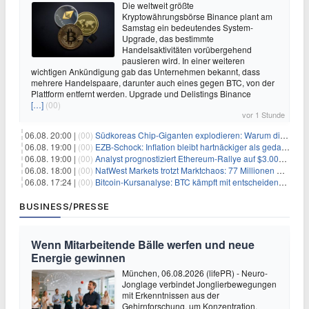
Die weltweit größte
Kryptowährungsbörse Binance plant am
Samstag ein bedeutendes System-
Upgrade, das bestimmte
Handelsaktivitäten vorübergehend
pausieren wird. In einer weiteren
wichtigen Ankündigung gab das Unternehmen bekannt, dass
mehrere Handelspaare, darunter auch eines gegen BTC, von der
Plattform entfernt werden. Upgrade und Delistings Binance
[…]
(00)
vor 1 Stunde
06.08. 20:00 |
(00)
Südkoreas Chip-Giganten explodieren: Warum dieser Rekord-Tag die KI-Branche erschüttert
06.08. 19:00 |
(00)
EZB-Schock: Inflation bleibt hartnäckiger als gedacht – 2027 wird zum kritischen Test
06.08. 19:00 |
(00)
Analyst prognostiziert Ethereum-Rallye auf $3.000 nach entscheidendem On-Chain-Ausbruch
06.08. 18:00 |
(00)
NatWest Markets trotzt Marktchaos: 77 Millionen Pfund Gewinn im ersten Halbjahr
06.08. 17:24 |
(00)
Bitcoin-Kursanalyse: BTC kämpft mit entscheidender $65K-Hürde, während sich ein Liquidationscluster aufbaut
BUSINESS/PRESSE
Wenn Mitarbeitende Bälle werfen und neue
Energie gewinnen
München, 06.08.2026 (lifePR) - Neuro-
Jonglage verbindet Jonglierbewegungen
mit Erkenntnissen aus der
Gehirnforschung, um Konzentration,