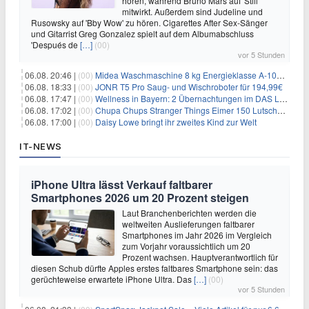
hören, während Bruno Mars auf 'Still'
mitwirkt. Außerdem sind Judeline und
Rusowsky auf 'Bby Wow' zu hören. Cigarettes After Sex-Sänger
und Gitarrist Greg Gonzalez spielt auf dem Albumabschluss
'Después de
[…]
(00)
vor 5 Stunden
06.08. 20:46 |
(00)
Midea Waschmaschine 8 kg Energieklasse A-10% 1400 U/Min für 289,97€
06.08. 18:33 |
(00)
JONR T5 Pro Saug- und Wischroboter für 194,99€
06.08. 17:47 |
(00)
Wellness in Bayern: 2 Übernachtungen im DAS LUDWIG Sports Resort inkl. HP + Wellness ab 174€ p.P.
06.08. 17:02 |
(00)
Chupa Chups Stranger Things Eimer 150 Lutscher für 21,95€
06.08. 17:00 |
(00)
Daisy Lowe bringt ihr zweites Kind zur Welt
IT-NEWS
iPhone Ultra lässt Verkauf faltbarer
Smartphones 2026 um 20 Prozent steigen
Laut Branchenberichten werden die
weltweiten Auslieferungen faltbarer
Smartphones im Jahr 2026 im Vergleich
zum Vorjahr voraussichtlich um 20
Prozent wachsen. Hauptverantwortlich für
diesen Schub dürfte Apples erstes faltbares Smartphone sein: das
gerüchteweise erwartete iPhone Ultra. Das
[…]
(00)
vor 5 Stunden