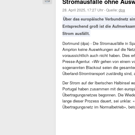
Stromausfälle ohne Auswi
28. April 2025, 17:27 Uhr
·
Quelle:
dpa
Über das europäische Verbundnetz sind
Entsprechend groß ist die Aufmerksamk
Strom ausfällt.
Dortmund (dpa) - Die Stromausfälle in S
Amprion keine Auswirkungen auf die Netzs
voraussichtlich auch nicht haben. Dies e
Presse-Agentur. «Wir gehen von einem v
sogenannten Blackout seien die gesamten
Überland-Stromtransport zuständig sind, 
Der Strom auf der Iberischen Halbinsel w
Portugal haben zusammen mit den europäi
Übertragungsnetzes begonnen. Die Wiede
lange dieser Prozess dauert, sei unklar.
Übertragungsnetz im Normalbetrieb», beto