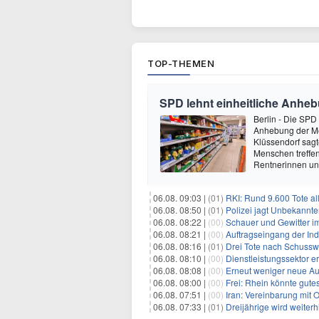
TOP-THEMEN
SPD lehnt einheitliche Anhe
Berlin - Die SPD
Anhebung der Me
Klüssendorf sag
Menschen treffe
Rentnerinnen un
06.08. 09:03 |
(01)
RKI: Rund 9.600 Tote a
06.08. 08:50 |
(01)
Polizei jagt Unbekannt
06.08. 08:22 |
(00)
Schauer und Gewitter i
06.08. 08:21 |
(00)
Auftragseingang der Ind
06.08. 08:16 |
(01)
Drei Tote nach Schusswa
06.08. 08:10 |
(00)
Dienstleistungssektor e
06.08. 08:08 |
(00)
Erneut weniger neue Au
06.08. 08:00 |
(00)
Frei: Rhein könnte gute
06.08. 07:51 |
(00)
Iran: Vereinbarung mit 
06.08. 07:33 |
(01)
Dreijährige wird weiterh