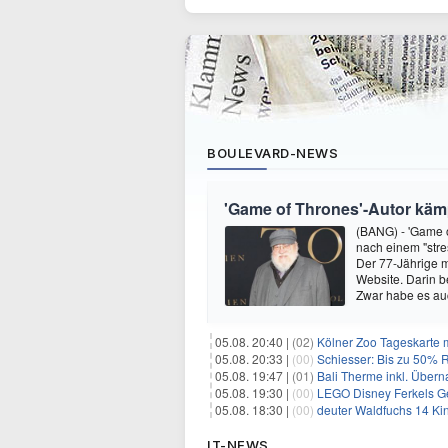
BOULEVARD-NEWS
'Game of Thrones'-Autor kämp
(BANG) - 'Game o
nach einem "stre
Der 77-Jährige m
Website. Darin b
Zwar habe es au
05.08. 20:40 |
(02)
Kölner Zoo Tageskarte m
05.08. 20:33 |
(00)
Schiesser: Bis zu 50% R
05.08. 19:47 |
(01)
Bali Therme inkl. Übern
05.08. 19:30 |
(00)
LEGO Disney Ferkels Ge
05.08. 18:30 |
(00)
deuter Waldfuchs 14 Ki
IT-NEWS