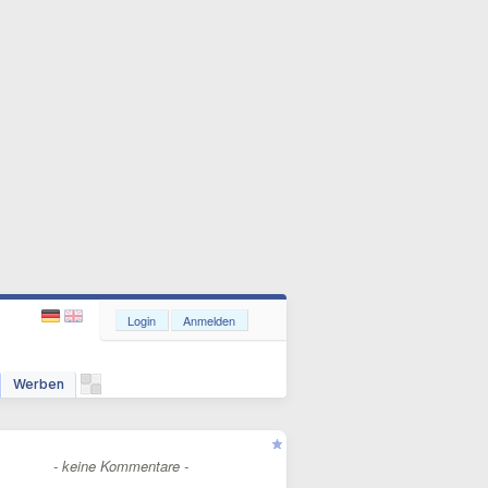
Login
Anmelden
Werben
- keine Kommentare -