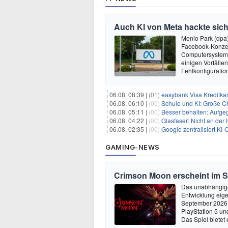
Auch KI von Meta hackte sich
Menlo Park (dpa
Facebook-Konzer
Computersysteme
einigen Vorfälle
Fehlkonfiguratio
06.08. 08:39 |
(01)
easybank Visa Kreditkar
06.08. 06:10 |
(00)
Schule und KI: Große C
06.08. 05:11 |
(00)
Besser behalten: Aufg
06.08. 04:22 |
(00)
Glasfaser: Nicht an der
06.08. 02:35 |
(00)
Google zentralisiert KI-O
GAMING-NEWS
Crimson Moon erscheint im 
Das unabhängige
Entwicklung eige
September 2026 
PlayStation 5 un
Das Spiel bietet 