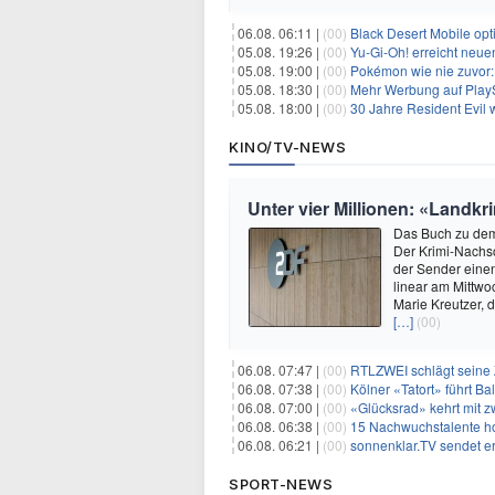
06.08. 06:11 |
(00)
Black Desert Mobile opt
05.08. 19:26 |
(00)
Yu‑Gi‑Oh! erreicht neue
05.08. 19:00 |
(00)
Pokémon wie nie zuvor:
05.08. 18:30 |
(00)
Mehr Werbung auf PlayS
05.08. 18:00 |
(00)
30 Jahre Resident Evil
KINO/TV-NEWS
Unter vier Millionen: «Landk
Das Buch zu dem 
Der Krimi-Nachsc
der Sender einen
linear am Mittwo
Marie Kreutzer, 
[…]
(00)
06.08. 07:47 |
(00)
RTLZWEI schlägt seine Z
06.08. 07:38 |
(00)
Kölner «Tatort» führt Ba
06.08. 07:00 |
(00)
«Glücksrad» kehrt mit 
06.08. 06:38 |
(00)
15 Nachwuchstalente ho
06.08. 06:21 |
(00)
sonnenklar.TV sendet ers
SPORT-NEWS