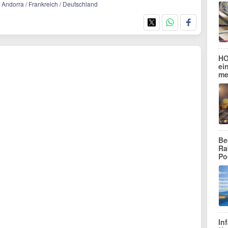
/ Andorra / Frankreich / Deutschland
HO
ei
me
Be
Ra
Po
In