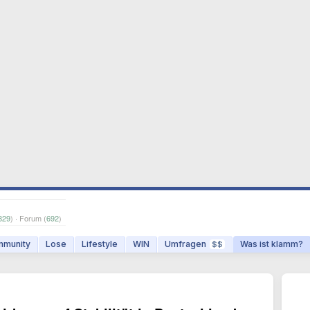
829
) · Forum (
692
)
munity
Lose
Lifestyle
WIN
Umfragen
Was ist klamm?
$$