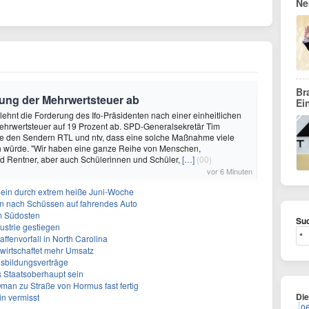
Ne
Br
bung der Mehrwertsteuer ab
Ei
 lehnt die Forderung des Ifo-Präsidenten nach einer einheitlichen
hrwertsteuer auf 19 Prozent ab. SPD-Generalsekretär Tim
te den Sendern RTL und ntv, dass eine solche Maßnahme viele
n würde. "Wir haben eine ganze Reihe von Menschen,
d Rentner, aber auch Schülerinnen und Schüler,
[…]
(00)
vor 6 Minuten
llein durch extrem heiße Juni-Woche
en nach Schüssen auf fahrendes Auto
m Südosten
Suc
ustrie gestiegen
ffenvorfall in North Carolina
rwirtschaftet mehr Umsatz
sbildungsverträge
s Staatsoberhaupt sein
Oman zu Straße von Hormus fast fertig
Di
in vermisst
0