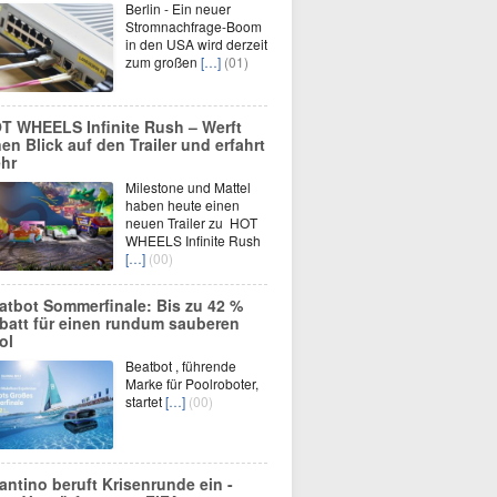
Berlin - Ein neuer
Stromnachfrage-Boom
in den USA wird derzeit
zum großen
[…]
(01)
T WHEELS Infinite Rush – Werft
nen Blick auf den Trailer und erfahrt
hr
Milestone und Mattel
haben heute einen
neuen Trailer zu HOT
WHEELS Infinite Rush
[…]
(00)
atbot Sommerfinale: Bis zu 42 %
batt für einen rundum sauberen
ol
Beatbot , führende
Marke für Poolroboter,
startet
[…]
(00)
fantino beruft Krisenrunde ein -