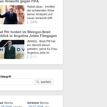
ue Vorwürfe gegen FIFA
Rabat (dpa) - Inmitten
der schwersten Krise
seiner Amtszeit und
neuer Vorwürfe trifft
[…]
(04)
ad Pitt fordert im Weingut-Streit
nblick in Angelina Jolies Filmgagen
(BANG) - Brad Pitt hat
ein Gericht darum
gebeten, seine Ex-Frau
Angelina Jolie im
[…]
(00)
hbegriff
suchen
ese
Woche
Vorletzte
Woche
6.08.2026
26.07.2026
(Heute)
(So)