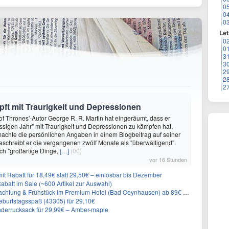
0
0
0
Let
0
0
3
3
2
2
2
ft mit Traurigkeit und Depressionen
f Thrones'-Autor George R. R. Martin hat eingeräumt, dass er
ssigen Jahr" mit Traurigkeit und Depressionen zu kämpfen hat.
achte die persönlichen Angaben in einem Blogbeitrag auf seiner
eschreibt er die vergangenen zwölf Monate als "überwältigend".
ch "großartige Dinge,
[…]
(00)
vor 16 Stunden
it Rabatt für 18,49€ statt 29,50€ – einlösbar bis Dezember
abatt im Sale (~600 Artikel zur Auswahl)
achtung & Frühstück im Premium Hotel (Bad Oeynhausen) ab 89€ p.P.
burtstagsspaß (43305) für 29,10€
nderrucksack für 29,99€ – Amber-maple