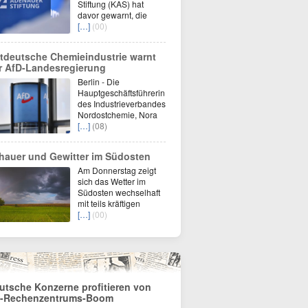
Stiftung (KAS) hat
davor gewarnt, die
[…]
(00)
tdeutsche Chemieindustrie warnt
r AfD-Landesregierung
Berlin - Die
Hauptgeschäftsführerin
des Industrieverbandes
Nordostchemie, Nora
[…]
(08)
hauer und Gewitter im Südosten
Am Donnerstag zeigt
sich das Wetter im
Südosten wechselhaft
mit teils kräftigen
[…]
(00)
utsche Konzerne profitieren von
-Rechenzentrums-Boom