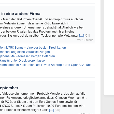
 in eine andere Firma
) - Nach den KI-Firmen OpenAI und Anthropic muss auch der
n Meta einräumen, dass seine KI-Software sich in
 eines anderen Unternehmens gehackt hat. Ähnlich wie bei
n der beiden Rivalen lag das Problem auch hier in einer
n des Systems bei demselben Testpartner, wie Meta unter
[…]
(01)
vor 1 Stunde
te mit 75€ Bonus – eine der besten Kreditkarten
hancen, ungleiche Voraussetzungen
egebene Mail-Adressen bergen Gefahren
 Haustür unter Druck setzen lassen
perationen in Kalifornien, um Rivale Anthropic und OpenAI zu überholen
September
 Videospielunternehmen ProbablyMonsters, das sich auf die
ner IPs konzentriert, gibt bekannt, dass Crimson Moon am 01.
für PC über Steam und den Epic Games Store sowie für
d XBOX Series X|S zum Preis von 19,99 Euro erscheinen wird.
ein Erlebnis mit hochwertiger Grafik
[…]
(00)