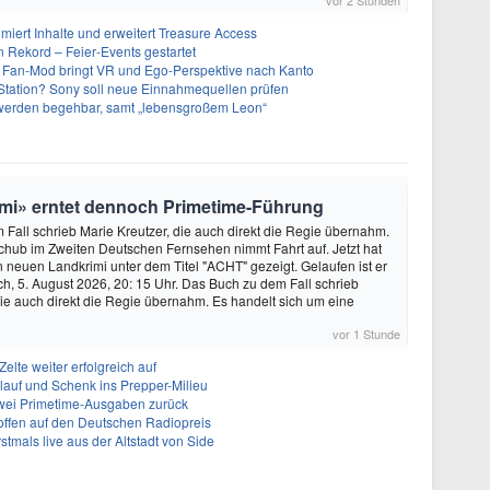
vor 2 Stunden
imiert Inhalte und erweitert Treasure Access
n Rekord – Feier‑Events gestartet
 Fan-Mod bringt VR und Ego-Perspektive nach Kanto
tation? Sony soll neue Einnahmequellen prüfen
 werden begehbar, samt „lebensgroßem Leon“
rimi» erntet dennoch Primetime-Führung
Fall schrieb Marie Kreutzer, die auch direkt die Regie übernahm.
hub im Zweiten Deutschen Fernsehen nimmt Fahrt auf. Jetzt hat
 neuen Landkrimi unter dem Titel "ACHT" gezeigt. Gelaufen ist er
ch, 5. August 2026, 20: 15 Uhr. Das Buch zu dem Fall schrieb
die auch direkt die Regie übernahm. Es handelt sich um eine
vor 1 Stunde
elte weiter erfolgreich auf
llauf und Schenk ins Prepper-Milieu
zwei Primetime-Ausgaben zurück
ffen auf den Deutschen Radiopreis
tmals live aus der Altstadt von Side