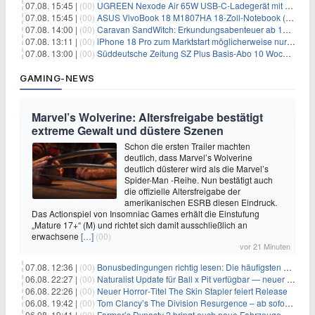
07.08. 15:45 |
(00)
UGREEN Nexode Air 65W USB-C-Ladegerät mit GaN-Technik für 24,99€
07.08. 15:45 |
(00)
ASUS VivoBook 18 M1807HA 18-Zoll-Notebook (Ryzen 7, 16GB) für 734,57€
07.08. 14:00 |
(00)
Caravan SandWitch: Erkundungsabenteuer ab 13.08. gratis im Epic Games Store
07.08. 13:11 |
(00)
iPhone 18 Pro zum Marktstart möglicherweise nur begrenzt verfügbar
07.08. 13:00 |
(00)
Süddeutsche Zeitung SZ Plus Basis-Abo 10 Wochen für 10€
GAMING-NEWS
Marvel’s Wolverine: Altersfreigabe bestätigt
extreme Gewalt und düstere Szenen
Schon die ersten Trailer machten
deutlich, dass Marvel’s Wolverine
deutlich düsterer wird als die Marvel’s
Spider-Man -Reihe. Nun bestätigt auch
die offizielle Altersfreigabe der
amerikanischen ESRB diesen Eindruck.
Das Actionspiel von Insomniac Games erhält die Einstufung
„Mature 17+“ (M) und richtet sich damit ausschließlich an
erwachsene
[…]
(00)
vor 21 Minuten
07.08. 12:36 |
(00)
Bonusbedingungen richtig lesen: Die häufigsten Stolperfallen
06.08. 22:27 |
(00)
Naturalist Update für Ball x Pit verfügbar — neuer Content auf allen Plattformen
06.08. 22:26 |
(00)
Neuer Horror‑Titel The Skin Stapler feiert Release
06.08. 19:42 |
(00)
Tom Clancy’s The Division Resurgence – ab sofort für euch verfügbar
06.08. 19:41 |
(00)
Farmer’s Dynasty 2 bringt euch neue Fahrzeuge