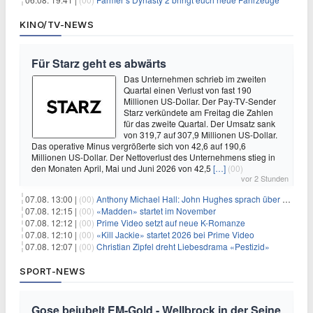
KINO/TV-NEWS
Für Starz geht es abwärts
Das Unternehmen schrieb im zweiten
Quartal einen Verlust von fast 190
Millionen US-Dollar. Der Pay-TV-Sender
Starz verkündete am Freitag die Zahlen
für das zweite Quartal. Der Umsatz sank
von 319,7 auf 307,9 Millionen US-Dollar.
Das operative Minus vergrößerte sich von 42,6 auf 190,6
Millionen US-Dollar. Der Nettoverlust des Unternehmens stieg in
den Monaten April, Mai und Juni 2026 von 42,5
[…]
(00)
vor 2 Stunden
07.08. 13:00 |
(00)
Anthony Michael Hall: John Hughes sprach über eine Fortsetzung von 'The Breakfast Club'
07.08. 12:15 |
(00)
«Madden» startet im November
07.08. 12:12 |
(00)
Prime Video setzt auf neue K-Romanze
07.08. 12:10 |
(00)
«Kill Jackie» startet 2026 bei Prime Video
07.08. 12:07 |
(00)
Christian Zipfel dreht Liebesdrama «Pestizid»
SPORT-NEWS
Gose bejubelt EM-Gold - Wellbrock in der Seine