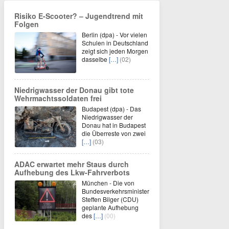
Risiko E-Scooter? – Jugendtrend mit
Folgen
Berlin (dpa) - Vor vielen
Schulen in Deutschland
zeigt sich jeden Morgen
dasselbe
[…]
(02)
Niedrigwasser der Donau gibt tote
Wehrmachtssoldaten frei
Budapest (dpa) - Das
Niedrigwasser der
Donau hat in Budapest
die Überreste von zwei
[…]
(03)
ADAC erwartet mehr Staus durch
Aufhebung des Lkw-Fahrverbots
München - Die von
Bundesverkehrsminister
Steffen Bilger (CDU)
geplante Aufhebung
des
[…]
(00)