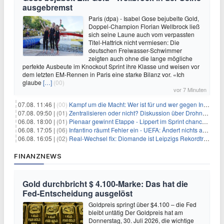
ausgebremst
Paris (dpa) - Isabel Gose bejubelte Gold,
Doppel-Champion Florian Wellbrock ließ
sich seine Laune auch vom verpassten
Titel-Hattrick nicht vermiesen: Die
deutschen Freiwasser-Schwimmer
zeigten auch ohne die lange mögliche
perfekte Ausbeute im Knockout Sprint ihre Klasse und weisen vor
dem letzten EM-Rennen in Paris eine starke Bilanz vor. «Ich
glaube
[…]
(00)
vor 7 Minuten
07.08. 11:46 |
(00)
Kampf um die Macht: Wer ist für und wer gegen Infantino?
07.08. 09:50 |
(01)
Zentralisieren oder nicht? Diskussion über Drohnenabwehr
06.08. 18:00 |
(01)
Pienaar gewinnt Etappe - Lippert im Sprint chancenlos
06.08. 17:05 |
(06)
Infantino räumt Fehler ein - UEFA: Ändert nichts an Boykott
06.08. 16:05 |
(02)
Real-Wechsel fix: Diomande ist Leipzigs Rekordtransfer
FINANZNEWS
Gold durchbricht $ 4.100-Marke: Das hat die
Fed-Entscheidung ausgelöst
Goldpreis springt über $4.100 – die Fed
bleibt untätig Der Goldpreis hat am
Donnerstag, 30. Juli 2026, die wichtige