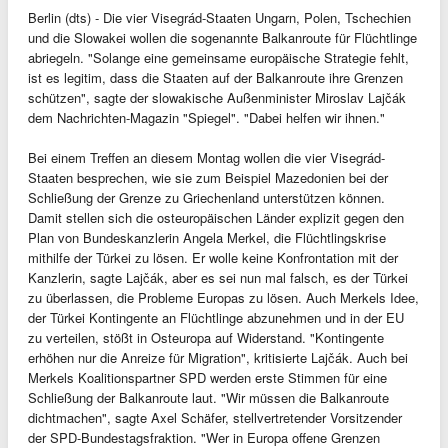
Berlin (dts) - Die vier Visegrád-Staaten Ungarn, Polen, Tschechien
und die Slowakei wollen die sogenannte Balkanroute für Flüchtlinge
abriegeln. "Solange eine gemeinsame europäische Strategie fehlt,
ist es legitim, dass die Staaten auf der Balkanroute ihre Grenzen
schützen", sagte der slowakische Außenminister Miroslav Lajčák
dem Nachrichten-Magazin "Spiegel". "Dabei helfen wir ihnen."
Bei einem Treffen an diesem Montag wollen die vier Visegrád-
Staaten besprechen, wie sie zum Beispiel Mazedonien bei der
Schließung der Grenze zu Griechenland unterstützen können.
Damit stellen sich die osteuropäischen Länder explizit gegen den
Plan von Bundeskanzlerin Angela Merkel, die Flüchtlingskrise
mithilfe der Türkei zu lösen. Er wolle keine Konfrontation mit der
Kanzlerin, sagte Lajčák, aber es sei nun mal falsch, es der Türkei
zu überlassen, die Probleme Europas zu lösen. Auch Merkels Idee,
der Türkei Kontingente an Flüchtlinge abzunehmen und in der EU
zu verteilen, stößt in Osteuropa auf Widerstand. "Kontingente
erhöhen nur die Anreize für Migration", kritisierte Lajčák. Auch bei
Merkels Koalitionspartner SPD werden erste Stimmen für eine
Schließung der Balkanroute laut. "Wir müssen die Balkanroute
dichtmachen", sagte Axel Schäfer, stellvertretender Vorsitzender
der SPD-Bundestagsfraktion. "Wer in Europa offene Grenzen