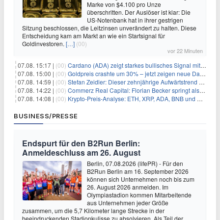
Marke von $4.100 pro Unze
überschritten. Der Auslöser ist klar: Die
US-Notenbank hat in ihrer gestrigen
Sitzung beschlossen, die Leitzinsen unverändert zu halten. Diese
Entscheidung kam am Markt an wie ein Startsignal für
Goldinvestoren.
[…]
(00)
vor 22 Minuten
07.08. 15:17 |
(00)
Cardano (ADA) zeigt starkes bullisches Signal mit Potenzial für 200% Kursanstieg
07.08. 15:00 |
(00)
Goldpreis crashte um 30% – jetzt zeigen neue Daten: War es berechtigt?
07.08. 14:59 |
(00)
Stefan Zeidler: Dieser zehnjährige Aufwärtstrend macht mich optimistisch
07.08. 14:22 |
(00)
Commerz Real Capital: Florian Becker springt als Leiter ein
07.08. 14:08 |
(00)
Krypto-Preis-Analyse: ETH, XRP, ADA, BNB und HYPE
BUSINESS/PRESSE
Endspurt für den B2Run Berlin:
Anmeldeschluss am 26. August
Berlin, 07.08.2026 (lifePR) - Für den
B2Run Berlin am 16. September 2026
können sich Unternehmen noch bis zum
26. August 2026 anmelden. Im
Olympiastadion kommen Mitarbeitende
aus Unternehmen jeder Größe
zusammen, um die 5,7 Kilometer lange Strecke in der
beeindruckenden Stadionkulisse zu absolvieren. Als Teil der