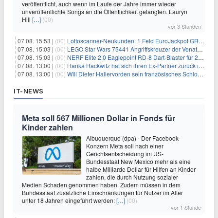
veröffentlicht, auch wenn im Laufe der Jahre immer wieder
unveröffentlichte Songs an die Öffentlichkeit gelangten. Lauryn
Hill
[…]
(00)
vor 3 Stunden
07.08. 15:53 |
(00)
Lottoscanner-Neukunden: 1 Feld EuroJackpot GRATIS spielen
07.08. 15:03 |
(00)
LEGO Star Wars 75441 Angriffskreuzer der Venator-Klasse für 50,25€
07.08. 15:03 |
(00)
NERF Elite 2.0 Eaglepoint RD-8 Dart-Blaster für 20,49€
07.08. 13:00 |
(00)
Hanka Rackwitz hat sich ihren Ex-Partner zurück ins Haus geholt
07.08. 13:00 |
(00)
Will Dieter Hallervorden sein französisches Schloss verkaufen?
IT-NEWS
Meta soll 567 Millionen Dollar in Fonds für
Kinder zahlen
Albuquerque (dpa) - Der Facebook-
Konzern Meta soll nach einer
Gerichtsentscheidung im US-
Bundesstaat New Mexico mehr als eine
halbe Milliarde Dollar für Hilfen an Kinder
zahlen, die durch Nutzung sozialer
Medien Schaden genommen haben. Zudem müssen in dem
Bundesstaat zusätzliche Einschränkungen für Nutzer im Alter
unter 18 Jahren eingeführt werden:
[…]
(00)
vor 1 Stunde