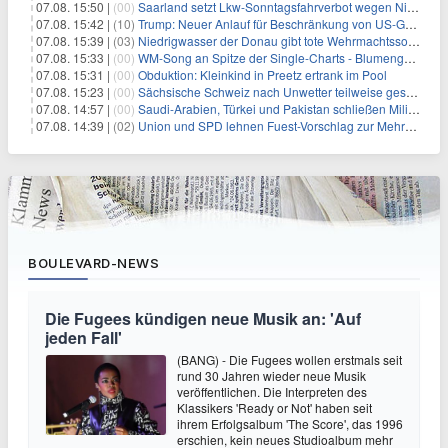
07.08. 15:50 |
(00)
Saarland setzt Lkw-Sonntagsfahrverbot wegen Niedrigwasser aus
07.08. 15:42 |
(10)
Trump: Neuer Anlauf für Beschränkung von US-Geburtsrecht
07.08. 15:39 |
(03)
Niedrigwasser der Donau gibt tote Wehrmachtssoldaten frei
07.08. 15:33 |
(00)
WM-Song an Spitze der Single-Charts - Blumengarten auf Platz zwei
07.08. 15:31 |
(00)
Obduktion: Kleinkind in Preetz ertrank im Pool
07.08. 15:23 |
(00)
Sächsische Schweiz nach Unwetter teilweise gesperrt
07.08. 14:57 |
(00)
Saudi-Arabien, Türkei und Pakistan schließen Militärbündnis
07.08. 14:39 |
(02)
Union und SPD lehnen Fuest-Vorschlag zur Mehrwertsteuer ab
BOULEVARD-NEWS
Die Fugees kündigen neue Musik an: 'Auf
jeden Fall'
(BANG) - Die Fugees wollen erstmals seit
rund 30 Jahren wieder neue Musik
veröffentlichen. Die Interpreten des
Klassikers 'Ready or Not' haben seit
ihrem Erfolgsalbum 'The Score', das 1996
erschien, kein neues Studioalbum mehr