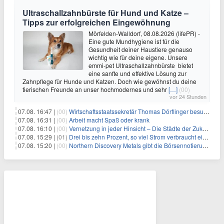
Ultraschallzahnbürste für Hund und Katze –
Tipps zur erfolgreichen Eingewöhnung
Mörfelden-Walldorf, 08.08.2026 (lifePR) -
Eine gute Mundhygiene ist für die
Gesundheit deiner Haustiere genauso
wichtig wie für deine eigene. Unsere
emmi-pet Ultraschallzahnbürste bietet
eine sanfte und effektive Lösung zur
Zahnpflege für Hunde und Katzen. Doch wie gewöhnst du deine
tierischen Freunde an unser hochmodernes und sehr
[…]
(00)
vor 24 Stunden
07.08. 16:47 |
(00)
Wirtschaftsstaatssekretär Thomas Dörflinger besucht Handwerksbetrieb im Kammerbezirk Freiburg
07.08. 16:31 |
(00)
Arbeit macht Spaß oder krank
07.08. 16:10 |
(00)
Vernetzung in jeder Hinsicht – Die Städte der Zukunft sind grün-blau
07.08. 15:29 |
(01)
Drei bis zehn Prozent, so viel Strom verbraucht ein Aufzug im Gebäude
07.08. 15:20 |
(00)
Northern Discovery Metals gibt die Börsennotierung an der Frankfurter Wertpapierbörse bekannt