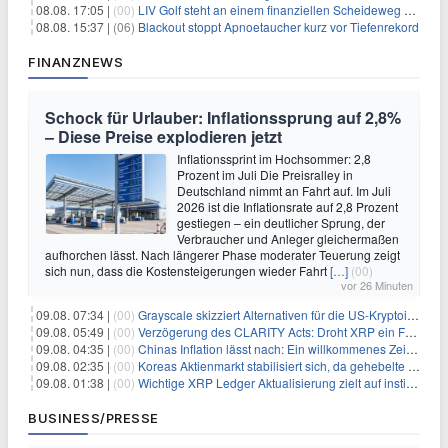
08.08. 17:05 |
(00)
LIV Golf steht an einem finanziellen Scheideweg auf der Suche nach neuen Investitionen
08.08. 15:37 |
(06)
Blackout stoppt Apnoetaucher kurz vor Tiefenrekord
FINANZNEWS
Schock für Urlauber: Inflationssprung auf 2,8%
– Diese Preise explodieren jetzt
Inflationssprint im Hochsommer: 2,8
Prozent im Juli Die Preisralley in
Deutschland nimmt an Fahrt auf. Im Juli
2026 ist die Inflationsrate auf 2,8 Prozent
gestiegen – ein deutlicher Sprung, der
Verbraucher und Anleger gleichermaßen
aufhorchen lässt. Nach längerer Phase moderater Teuerung zeigt
sich nun, dass die Kostensteigerungen wieder Fahrt
[…]
(00)
vor 26 Minuten
09.08. 07:34 |
(00)
Grayscale skizziert Alternativen für die US-Kryptoindustrie ohne CLARITY Act
09.08. 05:49 |
(00)
Verzögerung des CLARITY Acts: Droht XRP ein Fall unter die $1-Marke?
09.08. 04:35 |
(00)
Chinas Inflation lässt nach: Ein willkommenes Zeichen für Investoren angesichts der Folgen des Öl-Schocks
09.08. 02:35 |
(00)
Koreas Aktienmarkt stabilisiert sich, da gehebelte Positionen abgebaut werden
09.08. 01:38 |
(00)
Wichtige XRP Ledger Aktualisierung zielt auf institutionelle Akzeptanz ab
BUSINESS/PRESSE