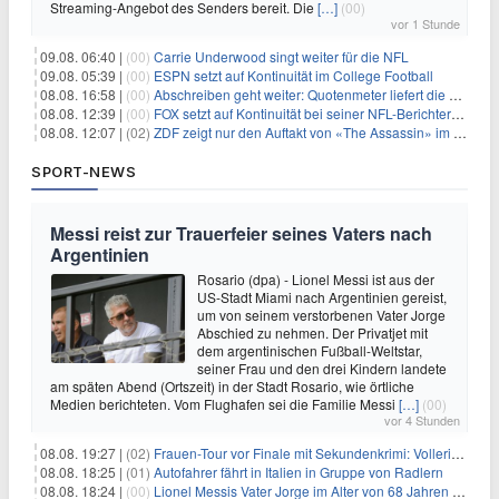
Streaming-Angebot des Senders bereit. Die
[…]
(00)
vor 1 Stunde
09.08. 06:40 |
(00)
Carrie Underwood singt weiter für die NFL
09.08. 05:39 |
(00)
ESPN setzt auf Kontinuität im College Football
08.08. 16:58 |
(00)
Abschreiben geht weiter: Quotenmeter liefert die Vorlagen
08.08. 12:39 |
(00)
FOX setzt auf Kontinuität bei seiner NFL-Berichterstattung
08.08. 12:07 |
(02)
ZDF zeigt nur den Auftakt von «The Assassin» im Fernsehen
SPORT-NEWS
Messi reist zur Trauerfeier seines Vaters nach
Argentinien
Rosario (dpa) - Lionel Messi ist aus der
US-Stadt Miami nach Argentinien gereist,
um von seinem verstorbenen Vater Jorge
Abschied zu nehmen. Der Privatjet mit
dem argentinischen Fußball-Weltstar,
seiner Frau und den drei Kindern landete
am späten Abend (Ortszeit) in der Stadt Rosario, wie örtliche
Medien berichteten. Vom Flughafen sei die Familie Messi
[…]
(00)
vor 4 Stunden
08.08. 19:27 |
(02)
Frauen-Tour vor Finale mit Sekundenkrimi: Vollering in Gelb
08.08. 18:25 |
(01)
Autofahrer fährt in Italien in Gruppe von Radlern
08.08. 18:24 |
(00)
Lionel Messis Vater Jorge im Alter von 68 Jahren gestorben