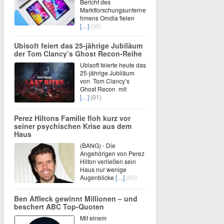
Bericht des
Marktforschungsunterne
hmens Omdia fielen
[…]
(00)
Ubisoft feiert das 25-jährige Jubiläum
der Tom Clancy’s Ghost Recon-Reihe
Ubisoft feierte heute das
25-jährige Jubiläum
von Tom Clancy’s
Ghost Recon mit
[…]
(01)
Perez Hiltons Familie floh kurz vor
seiner psychischen Krise aus dem
Haus
(BANG) - Die
Angehörigen von Perez
Hilton verließen sein
Haus nur wenige
Augenblicke
[…]
(00)
Ben Affleck gewinnt Millionen – und
beschert ABC Top-Quoten
Mit einem