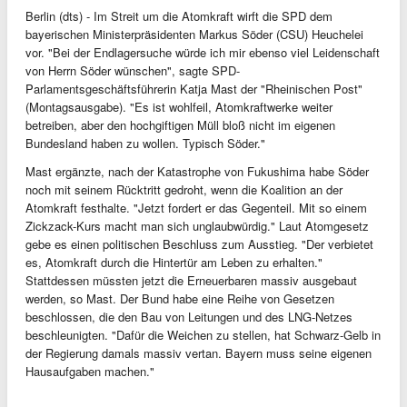
Berlin (dts) - Im Streit um die Atomkraft wirft die SPD dem
bayerischen Ministerpräsidenten Markus Söder (CSU) Heuchelei
vor. "Bei der Endlagersuche würde ich mir ebenso viel Leidenschaft
von Herrn Söder wünschen", sagte SPD-
Parlamentsgeschäftsführerin Katja Mast der "Rheinischen Post"
(Montagsausgabe). "Es ist wohlfeil, Atomkraftwerke weiter
betreiben, aber den hochgiftigen Müll bloß nicht im eigenen
Bundesland haben zu wollen. Typisch Söder."
Mast ergänzte, nach der Katastrophe von Fukushima habe Söder
noch mit seinem Rücktritt gedroht, wenn die Koalition an der
Atomkraft festhalte. "Jetzt fordert er das Gegenteil. Mit so einem
Zickzack-Kurs macht man sich unglaubwürdig." Laut Atomgesetz
gebe es einen politischen Beschluss zum Ausstieg. "Der verbietet
es, Atomkraft durch die Hintertür am Leben zu erhalten."
Stattdessen müssten jetzt die Erneuerbaren massiv ausgebaut
werden, so Mast. Der Bund habe eine Reihe von Gesetzen
beschlossen, die den Bau von Leitungen und des LNG-Netzes
beschleunigten. "Dafür die Weichen zu stellen, hat Schwarz-Gelb in
der Regierung damals massiv vertan. Bayern muss seine eigenen
Hausaufgaben machen."