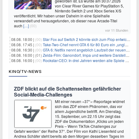
geworden ist. Es wurde am 30.07.2026
von Clear River Games für PlayStation 5,
Nintendo Switch 2 und Xbox Series X/S
veröffentlicht. Wir haben unser Daheim in eine Spielhalle
verwandelt und herausgefunden, ob dieser neue Arcade-Titel
auch
[…]
(00)
vor 11 Stunden
08.08. 18:00 |
(00)
Star Fox auf Switch 2 könnte sich zum Flop entwickeln
08.08. 17:45 |
(00)
Take-Two-Chef nennt GTA 6 für 80 Euro ein „unglaubliches Schnäppchen“
08.08. 16:30 |
(00)
GTA 6: Netflix nennt angeblich Laufzeit der neuen Gameplay-Präsentation
08.08. 16:00 |
(01)
Zelda-Film: Ganondorf, Impa und weitere Darsteller sollen feststehen
08.08. 16:00 |
(00)
Rockstar-CEO: In drei Jahren werden alle Spiele gestreamt
KINO/TV-NEWS
ZDF blickt auf die Schattenseiten gefährlicher
Social-Media-Challenges
Mit einer neuen «37°»-Reportage widmet
sich das ZDF einem Phänomen, das vor
allem Jugendliche betrifft. Am Dienstag,
15. September, um 22.15 Uhr zeigt das
ZDF die Dokumentation „Klicks um jeden
Preis – Wenn TikTok-Challenges zur
Gefahr werden“ der Reihe 37°. Der Film von Kathi Liesenfeld und
Andrea Schäfer steht bereits ab dem Morgen desselben Tages im