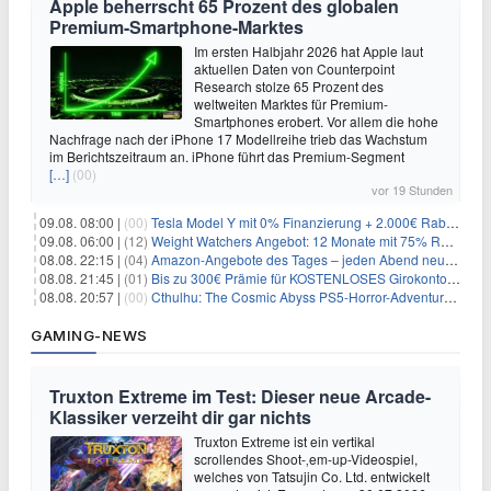
Apple beherrscht 65 Prozent des globalen
Premium-Smartphone-Marktes
Im ersten Halbjahr 2026 hat Apple laut
aktuellen Daten von Counterpoint
Research stolze 65 Prozent des
weltweiten Marktes für Premium-
Smartphones erobert. Vor allem die hohe
Nachfrage nach der iPhone 17 Modellreihe trieb das Wachstum
im Berichtszeitraum an. iPhone führt das Premium-Segment
[…]
(00)
vor 19 Stunden
09.08. 08:00 |
(00)
Tesla Model Y mit 0% Finanzierung + 2.000€ Rabatt für 38.970€
09.08. 06:00 |
(12)
Weight Watchers Angebot: 12 Monate mit 75% Rabatt ab 6,25€/Monat
08.08. 22:15 |
(04)
Amazon-Angebote des Tages – jeden Abend neue Deals zum Stöbern
08.08. 21:45 |
(01)
Bis zu 300€ Prämie für KOSTENLOSES Girokonto bei der Santander – 50€ schon nach 1 Woche!
08.08. 20:57 |
(00)
Cthulhu: The Cosmic Abyss PS5-Horror-Adventure für 27,99€
GAMING-NEWS
Truxton Extreme im Test: Dieser neue Arcade-
Klassiker verzeiht dir gar nichts
Truxton Extreme ist ein vertikal
scrollendes Shoot-‚em-up-Videospiel,
welches von Tatsujin Co. Ltd. entwickelt