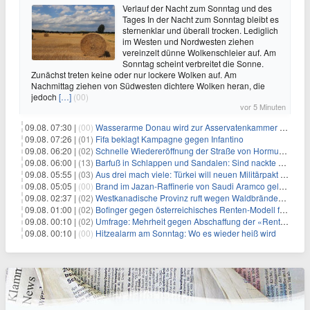
Verlauf der Nacht zum Sonntag und des
Tages In der Nacht zum Sonntag bleibt es
sternenklar und überall trocken. Lediglich
im Westen und Nordwesten ziehen
vereinzelt dünne Wolkenschleier auf. Am
Sonntag scheint verbreitet die Sonne.
Zunächst treten keine oder nur lockere Wolken auf. Am
Nachmittag ziehen von Südwesten dichtere Wolken heran, die
jedoch
[…]
(00)
vor 5 Minuten
09.08. 07:30 |
(00)
Wasserarme Donau wird zur Asservatenkammer der Geschichte
09.08. 07:26 |
(01)
Fifa beklagt Kampagne gegen Infantino
09.08. 06:20 |
(02)
Schnelle Wiedereröffnung der Straße von Hormus ungewiss
09.08. 06:00 |
(13)
Barfuß in Schlappen und Sandalen: Sind nackte Füße eklig?
09.08. 05:55 |
(03)
Aus drei mach viele: Türkei will neuen Militärpakt erweitern
09.08. 05:05 |
(00)
Brand im Jazan-Raffinerie von Saudi Aramco gelöscht: Auswirkungen auf die Energiemärkte
09.08. 02:37 |
(02)
Westkanadische Provinz ruft wegen Waldbränden Notstand aus
09.08. 01:00 |
(02)
Bofinger gegen österreichisches Renten-Modell für Schwerarbeiter
09.08. 00:10 |
(02)
Umfrage: Mehrheit gegen Abschaffung der «Rente mit 63»
09.08. 00:10 |
(00)
Hitzealarm am Sonntag: Wo es wieder heiß wird