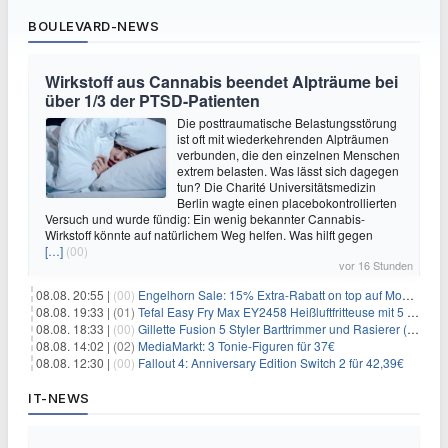
BOULEVARD-NEWS
Wirkstoff aus Cannabis beendet Alpträume bei
über 1/3 der PTSD-Patienten
Die posttraumatische Belastungsstörung
ist oft mit wiederkehrenden Alpträumen
verbunden, die den einzelnen Menschen
extrem belasten. Was lässt sich dagegen
tun? Die Charité Universitätsmedizin
Berlin wagte einen placebokontrollierten
Versuch und wurde fündig: Ein wenig bekannter Cannabis-
Wirkstoff könnte auf natürlichem Weg helfen. Was hilft gegen
[…]
(00)
vor 16 Stunden
08.08. 20:55 |
(00)
Engelhorn Sale: 15% Extra-Rabatt on top auf Mode- und Sport-Artikel
08.08. 19:33 |
(01)
Tefal Easy Fry Max EY2458 Heißluftfritteuse mit 5 Litern für 64,99€
08.08. 18:33 |
(00)
Gillette Fusion 5 Styler Barttrimmer und Rasierer (All in One) für 16€
08.08. 14:02 |
(02)
MediaMarkt: 3 Tonie-Figuren für 37€
08.08. 12:30 |
(00)
Fallout 4: Anniversary Edition Switch 2 für 42,39€
IT-NEWS