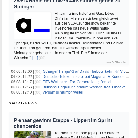
Zwei «Höhle der Löwen»-Investoren gehen zu
Springer
Mit Janna Ensthaler und Gast-Löwe
Christian Miele verstärken gleich zwei
aus der VOX-Gründershow bekannte
Investoren das neue Wirtschafts-
Meinungsteam von WELT und Business
Insider. Die Premium-Gruppe von Axel
Springer, zu der WELT, Business Insider Deutschland und Politico
Deutschland gehören, baut ihr wirtschaftspolitisches
Meinungsangebot aus. Unter dem Titel „Die Stimme der
Wirtschaft“
[…]
(00)
vor 5 Stunden
06.08. 17:00 |
(00)
'Stranger Things'-Star David Harbour kehrt für 'Violent Night 2' zurück – Kristen Bell stößt zur Besetzung
06.08. 15:22 |
(00)
Deutsche Telekom bleibt bei MagentaTV-Kunden vage
06.08. 13:17 |
(00)
FIFA-WM macht Fox Corporation glücklich
06.08. 12:56 |
(00)
Britische Regierung erlaubt Warner Bros. Discovery-Übernahme
06.08. 12:40 |
(00)
Versant schrumpft weiter
SPORT-NEWS
Pienaar gewinnt Etappe - Lippert im Sprint
chancenlos
Tournon-sur-Rhône (dpa) - Die frühere
deutsche Rad-Meisterin Liane Lippert hat