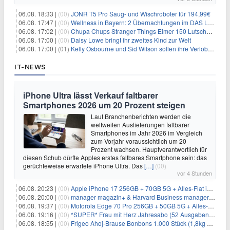
06.08. 18:33 |
(00)
JONR T5 Pro Saug- und Wischroboter für 194,99€
06.08. 17:47 |
(00)
Wellness in Bayern: 2 Übernachtungen im DAS LUDWIG Sports Resort inkl. HP + Wellness ab 174€ p.P.
06.08. 17:02 |
(00)
Chupa Chups Stranger Things Eimer 150 Lutscher für 21,95€
06.08. 17:00 |
(00)
Daisy Lowe bringt ihr zweites Kind zur Welt
06.08. 17:00 |
(01)
Kelly Osbourne und Sid Wilson sollen ihre Verlobung gelöst haben
IT-NEWS
iPhone Ultra lässt Verkauf faltbarer
Smartphones 2026 um 20 Prozent steigen
Laut Branchenberichten werden die
weltweiten Auslieferungen faltbarer
Smartphones im Jahr 2026 im Vergleich
zum Vorjahr voraussichtlich um 20
Prozent wachsen. Hauptverantwortlich für
diesen Schub dürfte Apples erstes faltbares Smartphone sein: das
gerüchteweise erwartete iPhone Ultra. Das
[…]
(00)
vor 4 Stunden
06.08. 20:23 |
(00)
Apple iPhone 17 256GB + 70GB 5G + Alles-Flat im Vodafone-Netz für 34,99€/Monat – eff. 4,65€/Monat
06.08. 20:00 |
(00)
manager magazin+ & Harvard Business manager+ Digital-Kombi-Abo 1 Monat kostenlos
06.08. 19:37 |
(00)
Motorola Edge 70 Pro 256GB + 50GB 5G + Alles-Flat im Vodafone-Netz für 19,99€/Monat – eff. 0,61€/Monat
06.08. 19:16 |
(00)
*SUPER* Frau mit Herz Jahresabo (52 Ausgaben) für 161,40€ + bis zu 150€ Prämie
06.08. 18:55 |
(00)
Frigeo Ahoj-Brause Bonbons 1.000 Stück (1,8kg Eimer) für 6,29€