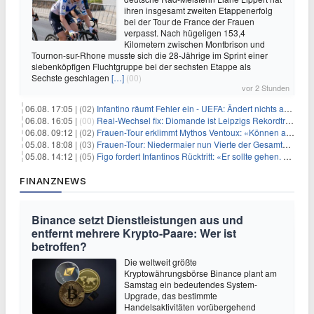
ihren insgesamt zweiten Etappenerfolg
bei der Tour de France der Frauen
verpasst. Nach hügeligen 153,4
Kilometern zwischen Montbrison und
Tournon-sur-Rhone musste sich die 28-Jährige im Sprint einer
siebenköpfigen Fluchtgruppe bei der sechsten Etappe als
Sechste geschlagen
[…]
(00)
vor 2 Stunden
06.08. 17:05 |
(02)
Infantino räumt Fehler ein - UEFA: Ändert nichts an Boykott
06.08. 16:05 |
(00)
Real-Wechsel fix: Diomande ist Leipzigs Rekordtransfer
06.08. 09:12 |
(02)
Frauen-Tour erklimmt Mythos Ventoux: «Können alles schaffen»
05.08. 18:08 |
(03)
Frauen-Tour: Niedermaier nun Vierte der Gesamtwertung
05.08. 14:12 |
(05)
Figo fordert Infantinos Rücktritt: «Er sollte gehen. Jetzt»
FINANZNEWS
Binance setzt Dienstleistungen aus und
entfernt mehrere Krypto-Paare: Wer ist
betroffen?
Die weltweit größte
Kryptowährungsbörse Binance plant am
Samstag ein bedeutendes System-
Upgrade, das bestimmte
Handelsaktivitäten vorübergehend