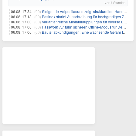
vor 4 Stunden
06.08. 17:34 |
(00)
Steigende Adipositasrate zeigt strukturellen Handlungsbedarf bei der Ernährung schulpflichtiger Kinder
06.08. 17:18 |
(00)
Pasinex startet Ausschreibung für hochgradiges Zinksulfidkonzentrat mit Germanium- und Silbergehalten und stellt ein Betriebsupdate bereit
06.08. 17:03 |
(00)
Variantenreiche Miniaturkupplungen für diverse Einsatzbereiche
06.08. 17:00 |
(00)
Passwork 7.7 führt sicheren Offline-Modus für Desktop- und Mobile-Apps ein
06.08. 17:00 |
(00)
Bauteilabkündigungen: Eine wachsende Gefahr für industrielle Elektroniksysteme