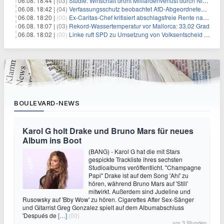
06.08. 18:44 |
(03)
Studie: Wirtschaft droht Milliardenverlust durch Niedrigwasser
06.08. 18:42 |
(04)
Verfassungsschutz beobachtet AfD-Abgeordneten Nolte
06.08. 18:20 |
(00)
Ex-Caritas-Chef kritisiert abschlagsfreie Rente nach 45 Jahren
06.08. 18:07 |
(03)
Rekord-Wassertemperatur vor Mallorca: 33,02 Grad
06.08. 18:02 |
(00)
Linke ruft SPD zu Umsetzung von Volksentscheid auf
BOULEVARD-NEWS
Karol G holt Drake und Bruno Mars für neues
Album ins Boot
(BANG) - Karol G hat die mit Stars
gespickte Trackliste ihres sechsten
Studioalbums veröffentlicht. "Champagne
Papi" Drake ist auf dem Song 'Ahí' zu
hören, während Bruno Mars auf 'Still'
mitwirkt. Außerdem sind Judeline und
Rusowsky auf 'Bby Wow' zu hören. Cigarettes After Sex-Sänger
und Gitarrist Greg Gonzalez spielt auf dem Albumabschluss
'Después de
[…]
(00)
vor 3 Stunden