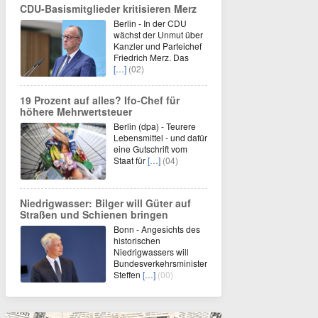
CDU-Basismitglieder kritisieren Merz
Berlin - In der CDU
wächst der Unmut über
Kanzler und Parteichef
Friedrich Merz. Das
[…]
(02)
19 Prozent auf alles? Ifo-Chef für
höhere Mehrwertsteuer
Berlin (dpa) - Teurere
Lebensmittel - und dafür
eine Gutschrift vom
Staat für
[…]
(04)
Niedrigwasser: Bilger will Güter auf
Straßen und Schienen bringen
Bonn - Angesichts des
historischen
Niedrigwassers will
Bundesverkehrsminister
Steffen
[…]
(00)