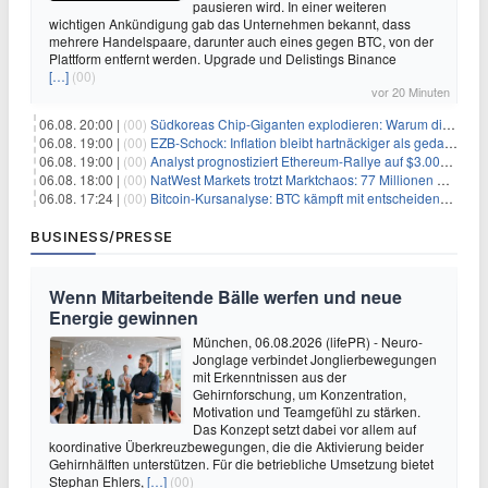
pausieren wird. In einer weiteren
wichtigen Ankündigung gab das Unternehmen bekannt, dass
mehrere Handelspaare, darunter auch eines gegen BTC, von der
Plattform entfernt werden. Upgrade und Delistings Binance
[…]
(00)
vor 20 Minuten
06.08. 20:00 |
(00)
Südkoreas Chip-Giganten explodieren: Warum dieser Rekord-Tag die KI-Branche erschüttert
06.08. 19:00 |
(00)
EZB-Schock: Inflation bleibt hartnäckiger als gedacht – 2027 wird zum kritischen Test
06.08. 19:00 |
(00)
Analyst prognostiziert Ethereum-Rallye auf $3.000 nach entscheidendem On-Chain-Ausbruch
06.08. 18:00 |
(00)
NatWest Markets trotzt Marktchaos: 77 Millionen Pfund Gewinn im ersten Halbjahr
06.08. 17:24 |
(00)
Bitcoin-Kursanalyse: BTC kämpft mit entscheidender $65K-Hürde, während sich ein Liquidationscluster aufbaut
BUSINESS/PRESSE
Wenn Mitarbeitende Bälle werfen und neue
Energie gewinnen
München, 06.08.2026 (lifePR) - Neuro-
Jonglage verbindet Jonglierbewegungen
mit Erkenntnissen aus der
Gehirnforschung, um Konzentration,
Motivation und Teamgefühl zu stärken.
Das Konzept setzt dabei vor allem auf
koordinative Überkreuzbewegungen, die die Aktivierung beider
Gehirnhälften unterstützen. Für die betriebliche Umsetzung bietet
Stephan Ehlers,
[…]
(00)