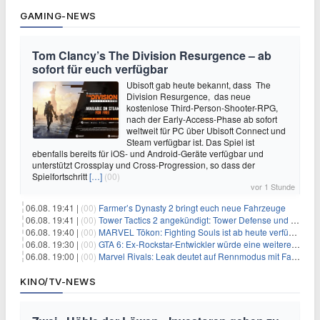
GAMING-NEWS
Tom Clancy’s The Division Resurgence – ab
sofort für euch verfügbar
Ubisoft gab heute bekannt, dass The
Division Resurgence, das neue
kostenlose Third-Person-Shooter-RPG,
nach der Early-Access-Phase ab sofort
weltweit für PC über Ubisoft Connect und
Steam verfügbar ist. Das Spiel ist
ebenfalls bereits für iOS- und Android-Geräte verfügbar und
unterstützt Crossplay und Cross-Progression, so dass der
Spielfortschritt
[…]
(00)
vor 1 Stunde
06.08. 19:41 |
(00)
Farmer’s Dynasty 2 bringt euch neue Fahrzeuge
06.08. 19:41 |
(00)
Tower Tactics 2 angekündigt: Tower Defense und Deckbuilding Kombo kehrt zurück
06.08. 19:40 |
(00)
MARVEL Tōkon: Fighting Souls ist ab heute verfügbar
06.08. 19:30 |
(00)
GTA 6: Ex-Rockstar-Entwickler würde eine weitere Verschiebung nicht überraschen
06.08. 19:00 |
(00)
Marvel Rivals: Leak deutet auf Rennmodus mit Fahrzeugen hin
KINO/TV-NEWS