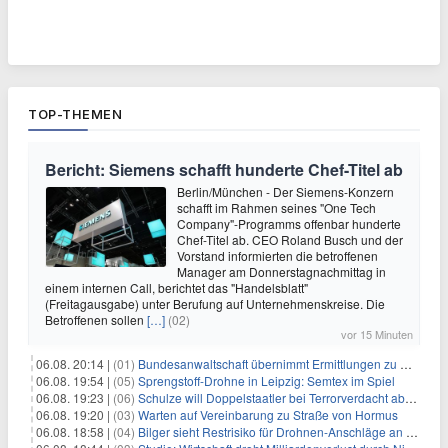
TOP-THEMEN
Bericht: Siemens schafft hunderte Chef-Titel ab
Berlin/München - Der Siemens-Konzern
schafft im Rahmen seines "One Tech
Company"-Programms offenbar hunderte
Chef-Titel ab. CEO Roland Busch und der
Vorstand informierten die betroffenen
Manager am Donnerstagnachmittag in
einem internen Call, berichtet das "Handelsblatt"
(Freitagausgabe) unter Berufung auf Unternehmenskreise. Die
Betroffenen sollen
[…]
(02)
vor 15 Minuten
06.08. 20:14 |
(01)
Bundesanwaltschaft übernimmt Ermittlungen zu Drohnenvorfall
06.08. 19:54 |
(05)
Sprengstoff-Drohne in Leipzig: Semtex im Spiel
06.08. 19:23 |
(06)
Schulze will Doppelstaatler bei Terrorverdacht abschieben
06.08. 19:20 |
(03)
Warten auf Vereinbarung zu Straße von Hormus
06.08. 18:58 |
(04)
Bilger sieht Restrisiko für Drohnen-Anschläge an Flughäfen