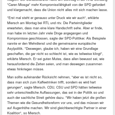
"Caren Miosga" mehr Kompromissfähigkeit von der SPD gefordert
und klargemacht, dass die Union nicht alles mit sich machen lasse.
"Erst mal steht er genauso unter Druck wie wir auch", erklärte
Miersch am Montag bei RTL und ntv. Die Parteimitglieder
erwarteten, dass man eine klare Handschrift sehe. Aber er finde,
man habe im letzten Jahr viele Dinge angegangen und
Kompromisse geschlossen, sagte der SPD-Politiker. Als Beispiele
nannte er den Wehrdienst und die gemeinsame europäische
Asylpolitik. "Deswegen, glaube ich, haben wir eine Grundlage
geschaffen, die gar nicht so schlecht ist, wie es teilweise klingt",
erklärte Miersch. Er sei guten Mutes, dass allen bewusst sei, wie
herausfordernd die Zeiten seien, und man deswegen zusammen
etwas hinkriegen müsse.
Man sollte aufeinander Rücksicht nehmen, "aber es ist nicht so,
dass man sich zum Kaffeetrinken trifft, sondern es wird hart
gerungen", sagte Miersch. CDU, CSU und SPD hätten teilweise
sehr unterschiedliche Auffassungen, das sei in der Politik so und
auch der sachliche Streit gehöre dazu. "Wir haben jetzt die großen
Themen wie die Gesundheitsreform vor uns, und das müssen wir
auf Augenhöhe machen. Wir sind gleichberechtigte Partner in einer
Koalition", so Miersch.