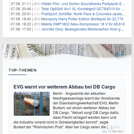
07.08. 21:11 |
(01)
Hitster Film- und Serien-Soundtracks Partyspiel-Erweiterung für 6,99€
07.08. 20:46 |
(00)
Tefal OptiGrill 4in1 XL Kontaktgrill GC784D10 für 239,99€
07.08. 20:31 |
(00)
PickSport: Schöffel, North Face & Columbia Jacken ab 39,60€
07.08. 18:45 |
(01)
Monopoly Harry Potter Edition Brettspiel für 22,77€
07.08. 18:22 |
(01)
Makita DMP180Z Akku-Kompressor 18 V für 48,61€
07.08. 17:00 |
(00)
Jennifer Grey: Bewegendes Wiedersehen ihrer geschiedenen Eltern kurz vor dem Tod ihrer Mutter
TOP-THEMEN
EVG warnt vor weiterem Abbau bei DB Cargo
Berlin - Angesichts der aktuellen
Niedrigwasserlage warnt der Vorsitzende
der Eisenbahngewerkschaft EVG, Martin
Burkert, vor einem weiteren Abbau bei
DB Cargo. "Aktuell sorgt DB Cargo dafür,
dass Fracht verlagert werden kann und
die Industrie vorerst nicht in Schwierigkeiten kommt", sagte
Burkert der "Rheinischen Post". Aber bei Cargo seien die
[…]
(00)
vor 13 Minuten