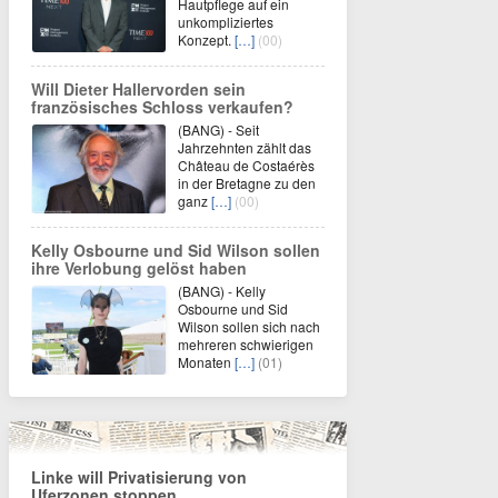
Hautpflege auf ein
unkompliziertes
Konzept.
[…]
(00)
Will Dieter Hallervorden sein
französisches Schloss verkaufen?
(BANG) - Seit
Jahrzehnten zählt das
Château de Costaérès
in der Bretagne zu den
ganz
[…]
(00)
Kelly Osbourne und Sid Wilson sollen
ihre Verlobung gelöst haben
(BANG) - Kelly
Osbourne und Sid
Wilson sollen sich nach
mehreren schwierigen
Monaten
[…]
(01)
Linke will Privatisierung von
Uferzonen stoppen