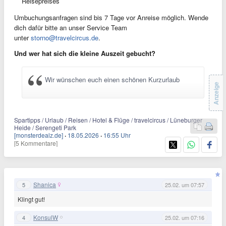
Reisepreises
Umbuchungsanfragen sind bis 7 Tage vor Anreise möglich. Wende
dich dafür bitte an unser Service Team
unter
storno@travelcircus.de
.
Und wer hat sich die kleine Auszeit gebucht?
Wir wünschen euch einen schönen Kurzurlaub
Anzeige
Spartipps / Urlaub / Reisen / Hotel & Flüge / travelcircus / Lüneburger
Heide / Serengeti Park
[monsterdealz.de]
·
18.05.2026
·
16:55 Uhr
[5 Kommentare]
Shanica
5
25.02. um 07:57
Klingt gut!
KonsulW
4
25.02. um 07:16