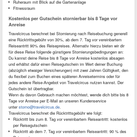
Ruheraum mit Blick auf die Gartenanlage
Fitnessraum
Kostenlos per Gutschein stornierbar bis 8 Tage vor
Anreise
Travelcircus berechnet bei Stornierung nach Reisebuchung generell
eine Rücktrittsgebühr von 30%, ab dem 7. Tag vor vereinbartem
Reiseantritt 90% des Reisepreises. Alternativ hierzu bieten wir dir
für diese Reise folgende günstigere Stornierungsbedingungen an:
Du kannst deine Reise bis 8 Tage vor Anreise kostenlos absagen
und erhältst dafür einen Reisegutschein im Wert deiner Buchung
(abzüglich etwaiger Versicherungen) mit zwei Jahren Gültigkeit, den
du flexibel zum Buchen eines späteren Anreisetermins oder für
jedes andere Reise-Angebot von Travelcircus nutzen kannst. Der
Gutschein ist übertragbar.
Wenn du davon Gebrauch machen möchtest, wende dich bitte bis 8
Tage vor Anreise per E-Mail an unseren Kundenservice
unter
storno@travelcircus.de
.
Travelcircus berechnet die Rücktrittsgebühr wie folgt:
Rücktritt bis zum 8. Tag vor vereinbartem Reiseantritt: kostenlos
per Reisegutschein
Rücktritt ab dem 7. Tag vor vereinbartem Reiseantritt: 90 % des