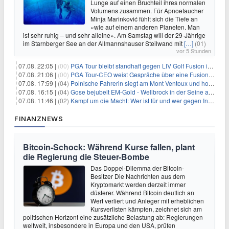
Lunge auf einen Bruchteil ihres normalen
Volumens zusammen. Für Apnoetaucher
Minja Marinković fühlt sich die Tiefe an
«wie auf einem anderen Planeten. Man
ist sehr ruhig – und sehr alleine». Am Samstag will der 29-Jährige
im Starnberger See an der Allmannshauser Steilwand mit
[…]
(01)
vor 5 Stunden
07.08. 22:05 |
(00)
PGA Tour bleibt standhaft gegen LIV Golf Fusion in einem sich wandelnden Sportumfeld
07.08. 21:06 |
(00)
PGA Tour-CEO weist Gespräche über eine Fusion mit LIV Golf zurück und bekräftigt die Wettbewerbslandschaft
07.08. 17:59 |
(04)
Polnische Fahrerin siegt am Mont Ventoux und holt Tour-Gelb
07.08. 16:15 |
(04)
Gose bejubelt EM-Gold - Wellbrock in der Seine ausgebremst
07.08. 11:46 |
(02)
Kampf um die Macht: Wer ist für und wer gegen Infantino?
FINANZNEWS
Bitcoin-Schock: Während Kurse fallen, plant
die Regierung die Steuer-Bombe
Das Doppel-Dilemma der Bitcoin-
Besitzer Die Nachrichten aus dem
Kryptomarkt werden derzeit immer
düsterer. Während Bitcoin deutlich an
Wert verliert und Anleger mit erheblichen
Kursverlisten kämpfen, zeichnet sich am
politischen Horizont eine zusätzliche Belastung ab: Regierungen
weltweit, insbesondere in Europa und den USA, prüfen