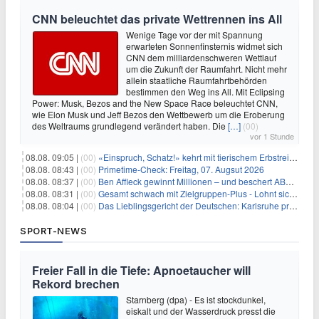
CNN beleuchtet das private Wettrennen ins All
Wenige Tage vor der mit Spannung
erwarteten Sonnenfinsternis widmet sich
CNN dem milliardenschweren Wettlauf
um die Zukunft der Raumfahrt. Nicht mehr
allein staatliche Raumfahrtbehörden
bestimmen den Weg ins All. Mit Eclipsing
Power: Musk, Bezos and the New Space Race beleuchtet CNN,
wie Elon Musk und Jeff Bezos den Wettbewerb um die Eroberung
des Weltraums grundlegend verändert haben. Die
[…]
(00)
vor 1 Stunde
08.08. 09:05 |
(00)
«Einspruch, Schatz!» kehrt mit tierischem Erbstreit zurück
08.08. 08:43 |
(00)
Primetime-Check: Freitag, 07. Augsut 2026
08.08. 08:37 |
(00)
Ben Affleck gewinnt Millionen – und beschert ABC Top-Quoten
08.08. 08:31 |
(00)
Gesamt schwach mit Zielgruppen-Plus - Lohnt sich First Dates Hotel doch?
08.08. 08:04 |
(00)
Das Lieblingsgericht der Deutschen: Karlsruhe prägt seit 75 Jahren die Republik
SPORT-NEWS
Freier Fall in die Tiefe: Apnoetaucher will
Rekord brechen
Starnberg (dpa) - Es ist stockdunkel,
eiskalt und der Wasserdruck presst die