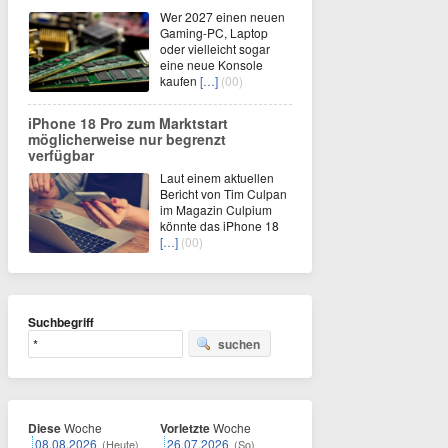
Wer 2027 einen neuen
Gaming-PC, Laptop
oder vielleicht sogar
eine neue Konsole
kaufen
[…]
(00)
iPhone 18 Pro zum Marktstart
möglicherweise nur begrenzt
verfügbar
Laut einem aktuellen
Bericht von Tim Culpan
im Magazin Culpium
könnte das iPhone 18
[…]
(00)
Suchbegriff
suchen
Diese
Woche
Vorletzte
Woche
08.08.2026
26.07.2026
(Heute)
(So)