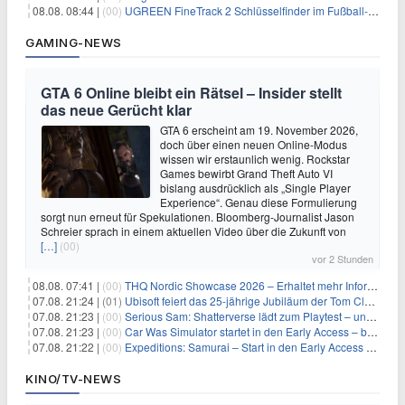
08.08. 08:44 |
(00)
UGREEN FineTrack 2 Schlüsselfinder im Fußball-Design für 10,98€
GAMING-NEWS
GTA 6 Online bleibt ein Rätsel – Insider stellt
das neue Gerücht klar
GTA 6 erscheint am 19. November 2026,
doch über einen neuen Online-Modus
wissen wir erstaunlich wenig. Rockstar
Games bewirbt Grand Theft Auto VI
bislang ausdrücklich als „Single Player
Experience“. Genau diese Formulierung
sorgt nun erneut für Spekulationen. Bloomberg-Journalist Jason
Schreier sprach in einem aktuellen Video über die Zukunft von
[…]
(00)
vor 2 Stunden
08.08. 07:41 |
(00)
THQ Nordic Showcase 2026 – Erhaltet mehr Informationen
07.08. 21:24 |
(01)
Ubisoft feiert das 25-jährige Jubiläum der Tom Clancy’s Ghost Recon-Reihe
07.08. 21:23 |
(00)
Serious Sam: Shatterverse lädt zum Playtest – und erscheint schon bald!
07.08. 21:23 |
(00)
Car Was Simulator startet in den Early Access – bald gehts los!
07.08. 21:22 |
(00)
Expeditions: Samurai – Start in den Early Access ab heute im feudalen Japan
KINO/TV-NEWS