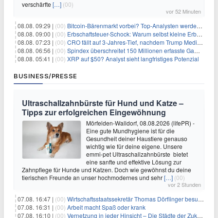
verschärfte
[…]
(00)
vor 52 Minuten
08.08. 09:29 |
(00)
Bitcoin-Bärenmarkt vorbei? Top-Analysten werden optimistisch, aber die Geschichte sagt etwas anderes
08.08. 09:00 |
(00)
Erbschaftsteuer-Schock: Warum selbst kleine Erbschaften den Fiskus Millionen kosten
08.08. 07:23 |
(00)
CRO fällt auf 3-Jahres-Tief, nachdem Trump Media zwei große Crypto.com-Deals storniert
08.08. 06:56 |
(00)
Spindex überschreitet 150 Millionen erfasste Gaming-Ereignisse in Echtzeit-Datenpipeline
08.08. 05:41 |
(00)
XRP auf $50? Analyst sieht langfristiges Potenzial
BUSINESS/PRESSE
Ultraschallzahnbürste für Hund und Katze –
Tipps zur erfolgreichen Eingewöhnung
Mörfelden-Walldorf, 08.08.2026 (lifePR) -
Eine gute Mundhygiene ist für die
Gesundheit deiner Haustiere genauso
wichtig wie für deine eigene. Unsere
emmi-pet Ultraschallzahnbürste bietet
eine sanfte und effektive Lösung zur
Zahnpflege für Hunde und Katzen. Doch wie gewöhnst du deine
tierischen Freunde an unser hochmodernes und sehr
[…]
(00)
vor 2 Stunden
07.08. 16:47 |
(00)
Wirtschaftsstaatssekretär Thomas Dörflinger besucht Handwerksbetrieb im Kammerbezirk Freiburg
07.08. 16:31 |
(00)
Arbeit macht Spaß oder krank
07.08. 16:10 |
(00)
Vernetzung in jeder Hinsicht – Die Städte der Zukunft sind grün-blau