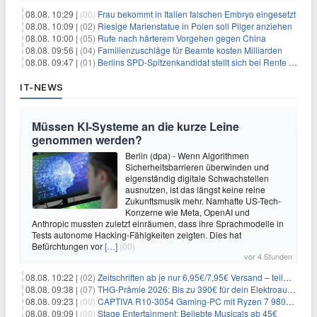
08.08. 10:29 |
(00)
Frau bekommt in Italien falschen Embryo eingesetzt
08.08. 10:09 |
(02)
Riesige Marienstatue in Polen soll Pilger anziehen
08.08. 10:00 |
(05)
Rufe nach härterem Vorgehen gegen China
08.08. 09:56 |
(04)
Familienzuschläge für Beamte kosten Milliarden
08.08. 09:47 |
(01)
Berlins SPD-Spitzenkandidat stellt sich bei Rente mit 63 quer
IT-NEWS
Müssen KI-Systeme an die kurze Leine
genommen werden?
Berlin (dpa) - Wenn Algorithmen
Sicherheitsbarrieren überwinden und
eigenständig digitale Schwachstellen
ausnutzen, ist das längst keine reine
Zukunftsmusik mehr. Namhafte US-Tech-
Konzerne wie Meta, OpenAI und
Anthropic mussten zuletzt einräumen, dass ihre Sprachmodelle in
Tests autonome Hacking-Fähigkeiten zeigten. Dies hat
Befürchtungen vor
[…]
(00)
vor 4 Stunden
08.08. 10:22 |
(02)
Zeitschriften ab je nur 6,95€/7,95€ Versand – teilweise selbstkündigend!
08.08. 09:38 |
(07)
THG-Prämie 2026: Bis zu 390€ für dein Elektroauto mit geld-fuer-eAuto.de
08.08. 09:23 |
(00)
CAPTIVA R10-3054 Gaming-PC mit Ryzen 7 9800X3D und RTX 5080 für 2.599€
08.08. 09:09 |
(00)
Stage Entertainment: Beliebte Musicals ab 45€