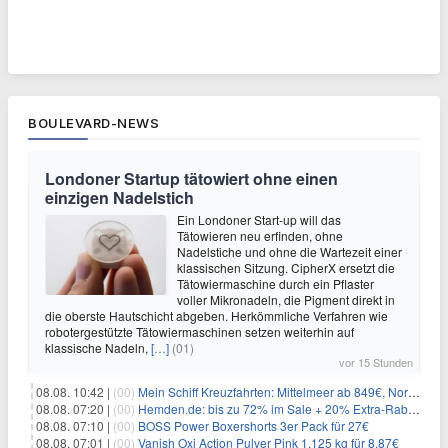
BOULEVARD-NEWS
Londoner Startup tätowiert ohne einen
einzigen Nadelstich
Ein Londoner Start-up will das
Tätowieren neu erfinden, ohne
Nadelstiche und ohne die Wartezeit einer
klassischen Sitzung. CipherX ersetzt die
Tätowiermaschine durch ein Pflaster
voller Mikronadeln, die Pigment direkt in
die oberste Hautschicht abgeben. Herkömmliche Verfahren wie
robotergestützte Tätowiermaschinen setzen weiterhin auf
klassische Nadeln,
[…]
(01)
vor 15 Stunden
08.08. 10:42 |
(00)
Mein Schiff Kreuzfahrten: Mittelmeer ab 849€, Norwegen ab 999€ p.P.
08.08. 07:20 |
(00)
Hemden.de: bis zu 72% im Sale + 20% Extra-Rabatt dank Gutschein
08.08. 07:10 |
(00)
BOSS Power Boxershorts 3er Pack für 27€
08.08. 07:01 |
(00)
Vanish Oxi Action Pulver Pink 1,125 kg für 8,87€