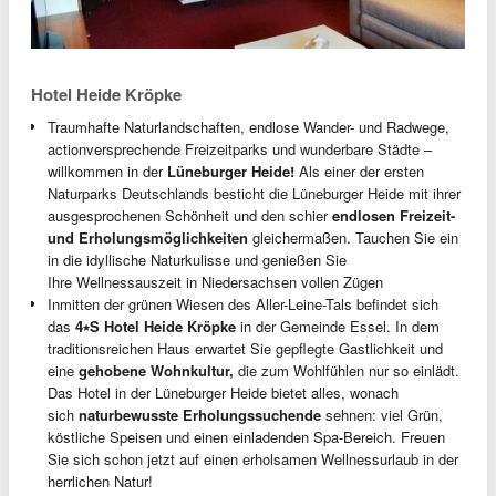
Hotel Heide Kröpke
Traumhafte Naturlandschaften, endlose Wander- und Radwege,
actionversprechende Freizeitparks und wunderbare Städte –
willkommen in der
Lüneburger Heide!
Als einer der ersten
Naturparks Deutschlands besticht die Lüneburger Heide mit ihrer
ausgesprochenen Schönheit und den schier
endlosen Freizeit-
und Erholungsmöglichkeiten
gleichermaßen. Tauchen Sie ein
in die idyllische Naturkulisse und genießen Sie
Ihre Wellnessauszeit in Niedersachsen vollen Zügen
Inmitten der grünen Wiesen des Aller-Leine-Tals befindet sich
das
4⭑S Hotel Heide Kröpke
in der Gemeinde Essel. In dem
traditionsreichen Haus erwartet Sie gepflegte Gastlichkeit und
eine
gehobene Wohnkultur,
die zum Wohlfühlen nur so einlädt.
Das Hotel in der Lüneburger Heide bietet alles, wonach
sich
naturbewusste Erholungssuchende
sehnen: viel Grün,
köstliche Speisen und einen einladenden Spa-Bereich. Freuen
Sie sich schon jetzt auf einen erholsamen Wellnessurlaub in der
herrlichen Natur!