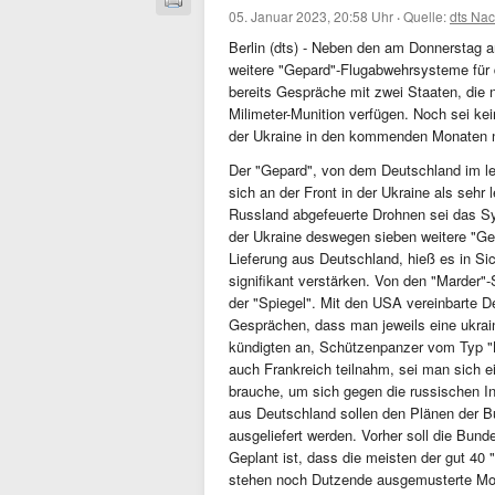
05. Januar 2023, 20:58 Uhr
·
Quelle:
dts Nac
Berlin (dts) - Neben den am Donnerstag 
weitere "Gepard"-Flugabwehrsysteme für di
bereits Gespräche mit zwei Staaten, die
Milimeter-Munition verfügen. Noch sei kei
der Ukraine in den kommenden Monaten noc
Der "Gepard", von dem Deutschland im let
sich an der Front in der Ukraine als sehr
Russland abgefeuerte Drohnen sei das Sys
der Ukraine deswegen sieben weitere "Ge
Lieferung aus Deutschland, hieß es in Si
signifikant verstärken. Von den "Marder"-
der "Spiegel". Mit den USA vereinbarte 
Gesprächen, dass man jeweils eine ukrain
kündigten an, Schützenpanzer vom Typ "B
auch Frankreich teilnahm, sei man sich ei
brauche, um sich gegen die russischen Inv
aus Deutschland sollen den Plänen der B
ausgeliefert werden. Vorher soll die Bu
Geplant ist, dass die meisten der gut 40
stehen noch Dutzende ausgemusterte Mode