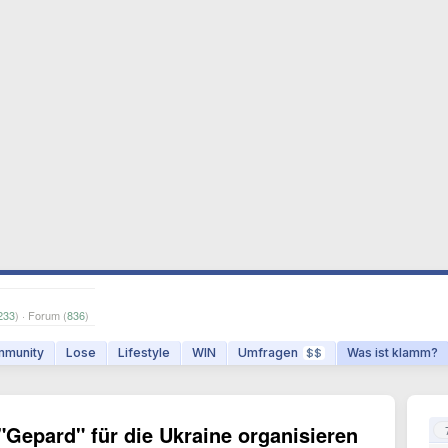
233
) · Forum (
836
)
munity
Lose
Lifestyle
WIN
Umfragen
Was ist klamm?
$$
 "Gepard" für die Ukraine organisieren