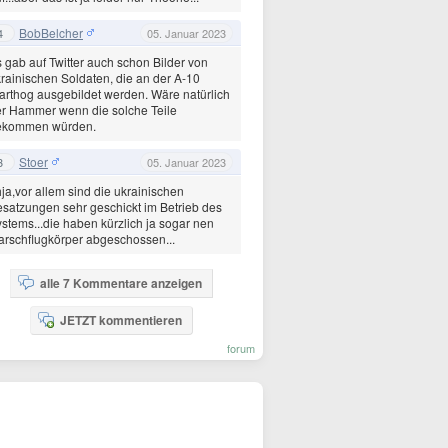
BobBelcher
4
05. Januar 2023
 gab auf Twitter auch schon Bilder von
rainischen Soldaten, die an der A-10
rthog ausgebildet werden. Wäre natürlich
r Hammer wenn die solche Teile
ekommen würden.
Stoer
3
05. Januar 2023
ja,vor allem sind die ukrainischen
satzungen sehr geschickt im Betrieb des
stems...die haben kürzlich ja sogar nen
rschflugkörper abgeschossen...
alle 7 Kommentare anzeigen
JETZT kommentieren
forum