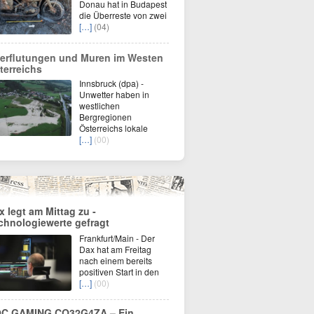
Donau hat in Budapest
die Überreste von zwei
[…]
(04)
erflutungen und Muren im Westen
terreichs
Innsbruck (dpa) -
Unwetter haben in
westlichen
Bergregionen
Österreichs lokale
[…]
(00)
x legt am Mittag zu -
chnologiewerte gefragt
Frankfurt/Main - Der
Dax hat am Freitag
nach einem bereits
positiven Start in den
[…]
(00)
C GAMING CQ32G4ZA – Ein