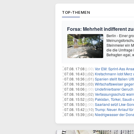
TOP-THEMEN
Forsa: Mehrheit indifferent
Berlin - Einer g
Meinungsforschun
Steinmeier ein M
die die Umfrage 
Befragten egal,
07.08. 17:08 |
(00)
Vor EM: Sprint-Ass Ans
07.08. 16:43 |
(02)
Kretschmann lobt Merz 
07.08. 16:36 |
(01)
Spanien stellt Italien 
07.08. 16:26 |
(03)
Wirtschaftsweiser gege
07.08. 16:06 |
(00)
Undefinierbarer Geruch 
07.08. 16:06 |
(02)
Verfassungsschutz war
07.08. 15:52 |
(03)
Pakistan, Türkei, Saudi
07.08. 15:50 |
(00)
Saarland setzt Lkw-Son
07.08. 15:42 |
(10)
Trump: Neuer Anlauf fü
07.08. 15:39 |
(04)
Niedrigwasser der Donau