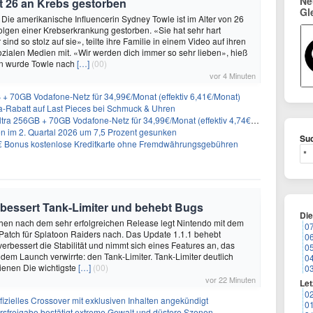
Ne
t 26 an Krebs gestorben
Gl
 Die amerikanische Influencerin Sydney Towle ist im Alter von 26
lgen einer Krebserkrankung gestorben. «Sie hat sehr hart
sind so stolz auf sie», teilte ihre Familie in einem Video auf ihren
sozialen Medien mit. «Wir werden dich immer so sehr lieben», hieß
n wurde Towle nach
[…]
(00)
vor 4 Minuten
+ 70GB Vodafone-Netz für 34,99€/Monat (effektiv 6,41€/Monat)
-Rabatt auf Last Pieces bei Schmuck & Uhren
 256GB + 70GB Vodafone-Netz für 34,99€/Monat (effektiv 4,74€/Monat)
en im 2. Quartal 2026 um 7,5 Prozent gesunken
Suc
5€ Bonus kostenlose Kreditkarte ohne Fremdwährungsgebühren
rbessert Tank-Limiter und behebt Bugs
Di
en nach dem sehr erfolgreichen Release legt Nintendo mit dem
0
Patch für Splatoon Raiders nach. Das Update 1.1.1 behebt
0
verbessert die Stabilität und nimmt sich eines Features an, das
0
t dem Launch verwirrte: den Tank-Limiter. Tank-Limiter deutlich
0
ienen Die wichtigste
[…]
(00)
0
vor 22 Minuten
Let
0
ffizielles Crossover mit exklusiven Inhalten angekündigt
0
ersfreigabe bestätigt extreme Gewalt und düstere Szenen