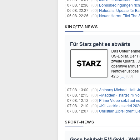
07.08. 12:36 |
(00)
Bonusbedingungen richti
06.08. 22:27 |
(00)
Naturalist Update für Ba
06.08. 22:26 |
(00)
Neuer Horror‑Titel The S
KINO/TV-NEWS
Für Starz geht es abwärts
Das Unternehmen 
US-Dollar. Der P
zweite Quartal. 
operative Minus 
Nettoverlust des
42,5
[…]
(00)
07.08. 13:00 |
(00)
Anthony Michael Hall: J
07.08. 12:15 |
(00)
«Madden» startet im N
07.08. 12:12 |
(00)
Prime Video setzt auf 
07.08. 12:10 |
(00)
«Kill Jackie» startet 20
07.08. 12:07 |
(00)
Christian Zipfel dreht 
SPORT-NEWS
Gose bejubelt EM-Gold - Well