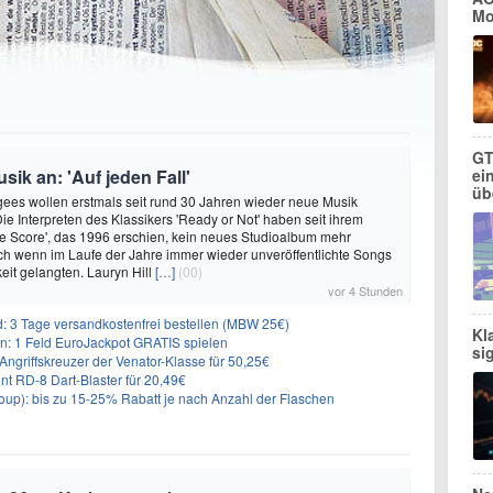
Mo
GT
ik an: 'Auf jeden Fall'
ei
üb
ees wollen erstmals seit rund 30 Jahren wieder neue Musik
Die Interpreten des Klassikers 'Ready or Not' haben seit ihrem
e Score', das 1996 erschien, kein neues Studioalbum mehr
auch wenn im Laufe der Jahre immer wieder unveröffentlichte Songs
keit gelangten. Lauryn Hill
[…]
(00)
vor 4 Stunden
3 Tage versandkostenfrei bestellen (MBW 25€)
Kl
: 1 Feld EuroJackpot GRATIS spielen
si
ngriffskreuzer der Venator-Klasse für 50,25€
nt RD-8 Dart-Blaster für 20,49€
p): bis zu 15-25% Rabatt je nach Anzahl der Flaschen