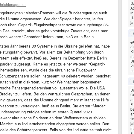
Da
hrichtenagentur
Ac
angekündigten "Marder"-Panzern will die Bundesregierung auch
in
H.
e Ukraine organisieren. Wie der "Spiegel" berichtet, laufen
ja
 noch über "Gepard"-Flugabwehrpanzer sowie die zugehörige 35-
n Deal erreicht, aber es gebe vorsichtige Zuversicht, dass man
h weitere "Geparden" liefern kann, hieß es in Berlin.
@
zten Jahr bereits 30 Systeme in die Ukraine geliefert hat, habe
ei
K
 leistungsfähig bewährt. Vor allem zur Bekämpfung von durch
m
tem sehr effektiv, hieß es. Bereits im Dezember hatte Berlin
Di
parden" zugesagt. Käme es jetzt zu einer weiteren "Gepard"-
Vi
cherheitskreisen, würde dies die ukrainische Flugabwehr
Lu
Schützenpanzern sollen insgesamt 40 geliefert werden, berichtet
Deutschland in diskreten, kurz vor Weihnachten begonnenen
ische Panzergrenadiereinheit voll ausstatten wolle. Die USA
Da
radley" zu liefern. Bei den vertraulichen Gesprächen, an denen
Ga
nig gewesen, dass die Ukraine dringend mehr militärische Hilfe
au
Fr
asoren zu verteidigen, hieß es in Berlin. Die ersten "Marder"
be
undesregierung zufolge schon im ersten Quartal 2023
äh
ndeswehr ukrainische Soldaten an dem Waffensystem ausbilden.
fi
 "Marder" aus Industriebeständen abgegeben werden sollen. Dort
ja
ma
lle des Schützenpanzers. Falls von der Industrie zeitnah nicht
au