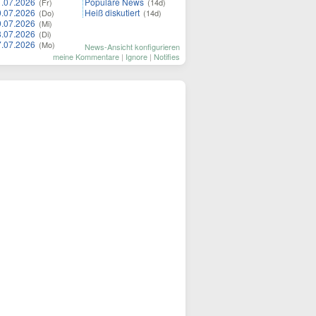
1.07.2026
Populäre News
(Fr)
(14d)
0.07.2026
Heiß diskutiert
(Do)
(14d)
9.07.2026
(Mi)
8.07.2026
(Di)
7.07.2026
(Mo)
News-Ansicht konfigurieren
meine Kommentare
|
Ignore
|
Notifies