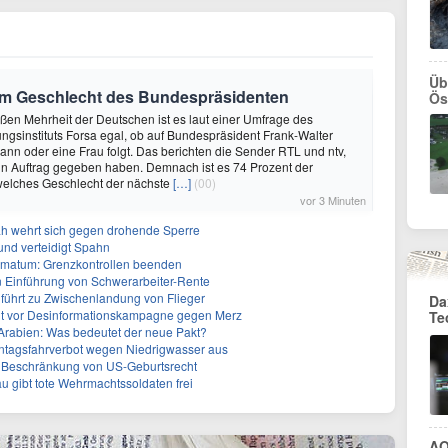
Üb
 zum Geschlecht des Bundespräsidenten
Ös
roßen Mehrheit der Deutschen ist es laut einer Umfrage des
gsinstituts Forsa egal, ob auf Bundespräsident Frank-Walter
ann oder eine Frau folgt. Das berichten die Sender RTL und ntv,
in Auftrag gegeben haben. Demnach ist es 74 Prozent der
 welches Geschlecht der nächste
[…]
(00)
vor 3 Minuten
ah wehrt sich gegen drohende Sperre
und verteidigt Spahn
Ultimatum: Grenzkontrollen beenden
n Einführung von Schwerarbeiter-Rente
führt zu Zwischenlandung von Flieger
Da
nt vor Desinformationskampagne gegen Merz
Te
-Arabien: Was bedeutet der neue Pakt?
ntagsfahrverbot wegen Niedrigwasser aus
r Beschränkung von US-Geburtsrecht
 gibt tote Wehrmachtssoldaten frei
AO