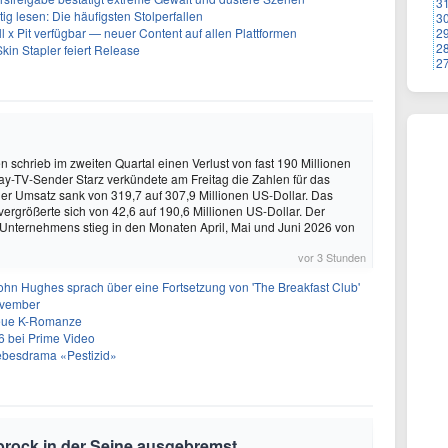
3
g lesen: Die häufigsten Stolperfallen
3
ll x Pit verfügbar — neuer Content auf allen Plattformen
2
2
kin Stapler feiert Release
2
schrieb im zweiten Quartal einen Verlust von fast 190 Millionen
ay-TV-Sender Starz verkündete am Freitag die Zahlen für das
Der Umsatz sank von 319,7 auf 307,9 Millionen US-Dollar. Das
vergrößerte sich von 42,6 auf 190,6 Millionen US-Dollar. Der
 Unternehmens stieg in den Monaten April, Mai und Juni 2026 von
vor 3 Stunden
ohn Hughes sprach über eine Fortsetzung von 'The Breakfast Club'
ovember
neue K-Romanze
26 bei Prime Video
Liebesdrama «Pestizid»
brock in der Seine ausgebremst