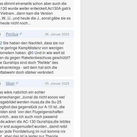
s stimmt einerseits schon aber auch die
130 wurde weiter entwickelt.Ac130A gab's
 Vietnam...dann kam die Version
..W...U...und heute die J...sonst gäbe sie es
 heute nicht noch...
Pontius
6
06. Januar 2023
2
Sie haben den Nachteil, dass sie nur
ne geringe Kampfdistanz von wenigen
ilometern haben. @
5
Und in wie weit ist
an da gegen Raketenbeschuss geschützt?
e Gunships sind doch "Relikte" des
etnamkriegs - seit dem hat sich die
ftabwehr doch stärker verändert.
Stoer
5
05. Januar 2023
s wäre natürlich ein echter
mechanger...zumal da nicht soooo viel
sgebildet werden muss,da die Su-25
ogfoot das gegenstück zur A-10 ist...die
iden sind ´von den Flugeigenschaften
nlich...was ich auch noch passend
nde,wären die AC-130 Gunships,die letztes
hr erst ausgemustert wurden...damit reibt
n jede Frontstellung im null komma nix
f...aber das ist ja leider nur Theorie...