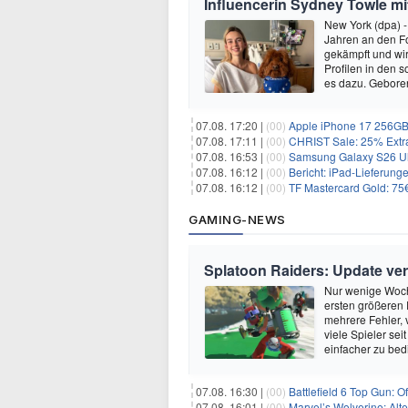
Influencerin Sydney Towle mi
New York (dpa) -
Jahren an den Fo
gekämpft und wir 
Profilen in den 
es dazu. Gebore
07.08. 17:20 |
(00)
Apple iPhone 17 256GB 
07.08. 17:11 |
(00)
CHRIST Sale: 25% Extra
07.08. 16:53 |
(00)
Samsung Galaxy S26 Ultra
07.08. 16:12 |
(00)
Bericht: iPad-Lieferung
07.08. 16:12 |
(00)
TF Mastercard Gold: 7
GAMING-NEWS
Splatoon Raiders: Update ve
Nur wenige Woch
ersten größeren 
mehrere Fehler, 
viele Spieler sei
einfacher zu bed
07.08. 16:30 |
(00)
Battlefield 6 Top Gun: O
07.08. 16:01 |
(00)
Marvel’s Wolverine: Alt