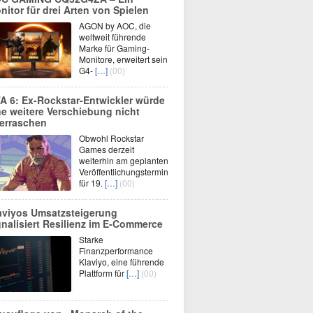
nitor für drei Arten von Spielen
AGON by AOC, die
weltweit führende
Marke für Gaming-
Monitore, erweitert sein
G4-
[…]
(00)
A 6: Ex-Rockstar-Entwickler würde
ne weitere Verschiebung nicht
erraschen
Obwohl Rockstar
Games derzeit
weiterhin am geplanten
Veröffentlichungstermin
für 19.
[…]
(00)
aviyos Umsatzsteigerung
gnalisiert Resilienz im E-Commerce
Starke
Finanzperformance
Klaviyo, eine führende
Plattform für
[…]
(00)