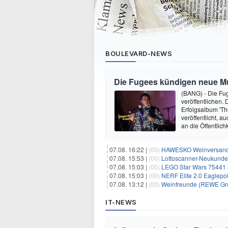
BOULEVARD-NEWS
Die Fugees kündigen neue Mus
(BANG) - Die Fug
veröffentlichen. 
Erfolgsalbum 'Th
veröffentlicht, 
an die Öffentlich
07.08. 16:22 |
(00)
HAWESKO Weinversand: 
07.08. 15:53 |
(00)
Lottoscanner-Neukunden
07.08. 15:03 |
(00)
LEGO Star Wars 75441 A
07.08. 15:03 |
(00)
NERF Elite 2.0 Eaglepoi
07.08. 13:12 |
(00)
Weinfreunde (REWE Grou
IT-NEWS