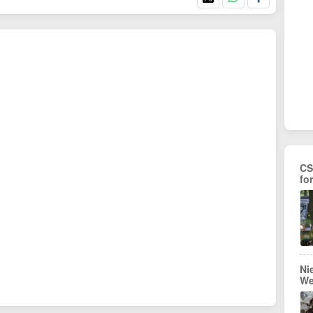
CS
fo
Ni
We