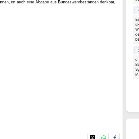
önnen, ist auch eine Abgabe aus Bundeswehrbeständen denkbar,
Es
uk
Wa
de
b
oh
Be
Sy
Ma