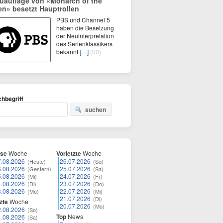
uauflage von «Monarch of the
en» besetzt Hauptrollen
PBS und Channel 5
haben die Besetzung
der Neuinterpretation
des Serienklassikers
bekannt
[…]
(00)
hbegriff
suchen
ese
Woche
Vorletzte
Woche
7.08.2026
26.07.2026
(Heute)
(So)
6.08.2026
25.07.2026
(Gestern)
(Sa)
5.08.2026
24.07.2026
(Mi)
(Fr)
4.08.2026
23.07.2026
(Di)
(Do)
3.08.2026
22.07.2026
(Mo)
(Mi)
21.07.2026
(Di)
zte
Woche
20.07.2026
(Mo)
2.08.2026
(So)
Top
News
1.08.2026
(Sa)