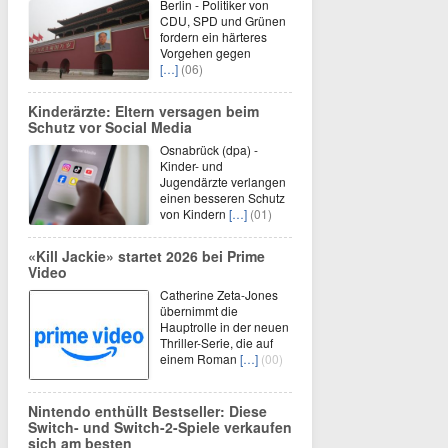
Berlin - Politiker von
CDU, SPD und Grünen
fordern ein härteres
Vorgehen gegen
[…]
(06)
Kinderärzte: Eltern versagen beim
Schutz vor Social Media
Osnabrück (dpa) -
Kinder- und
Jugendärzte verlangen
einen besseren Schutz
von Kindern
[…]
(01)
«Kill Jackie» startet 2026 bei Prime
Video
Catherine Zeta-Jones
übernimmt die
Hauptrolle in der neuen
Thriller-Serie, die auf
einem Roman
[…]
(00)
Nintendo enthüllt Bestseller: Diese
Switch- und Switch-2-Spiele verkaufen
sich am besten