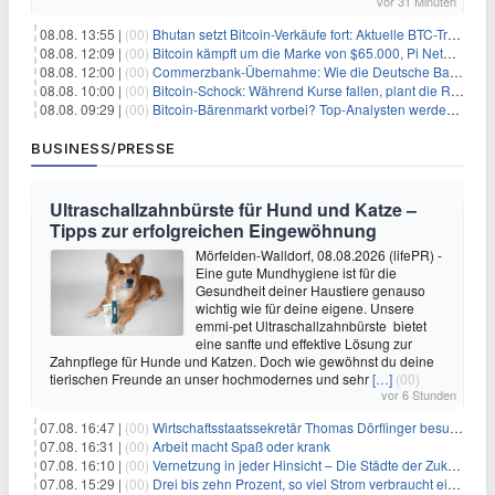
vor 31 Minuten
08.08. 13:55 |
(00)
Bhutan setzt Bitcoin-Verkäufe fort: Aktuelle BTC-Transaktionen
08.08. 12:09 |
(00)
Bitcoin kämpft um die Marke von $65.000, Pi Network gewinnt an Unterstützung
08.08. 12:00 |
(00)
Commerzbank-Übernahme: Wie die Deutsche Bank im Schatten zum großen Gewinner wird
08.08. 10:00 |
(00)
Bitcoin-Schock: Während Kurse fallen, plant die Regierung die Steuer-Bombe
08.08. 09:29 |
(00)
Bitcoin-Bärenmarkt vorbei? Top-Analysten werden optimistisch, aber die Geschichte sagt etwas anderes
BUSINESS/PRESSE
Ultraschallzahnbürste für Hund und Katze –
Tipps zur erfolgreichen Eingewöhnung
Mörfelden-Walldorf, 08.08.2026 (lifePR) -
Eine gute Mundhygiene ist für die
Gesundheit deiner Haustiere genauso
wichtig wie für deine eigene. Unsere
emmi-pet Ultraschallzahnbürste bietet
eine sanfte und effektive Lösung zur
Zahnpflege für Hunde und Katzen. Doch wie gewöhnst du deine
tierischen Freunde an unser hochmodernes und sehr
[…]
(00)
vor 6 Stunden
07.08. 16:47 |
(00)
Wirtschaftsstaatssekretär Thomas Dörflinger besucht Handwerksbetrieb im Kammerbezirk Freiburg
07.08. 16:31 |
(00)
Arbeit macht Spaß oder krank
07.08. 16:10 |
(00)
Vernetzung in jeder Hinsicht – Die Städte der Zukunft sind grün-blau
07.08. 15:29 |
(00)
Drei bis zehn Prozent, so viel Strom verbraucht ein Aufzug im Gebäude