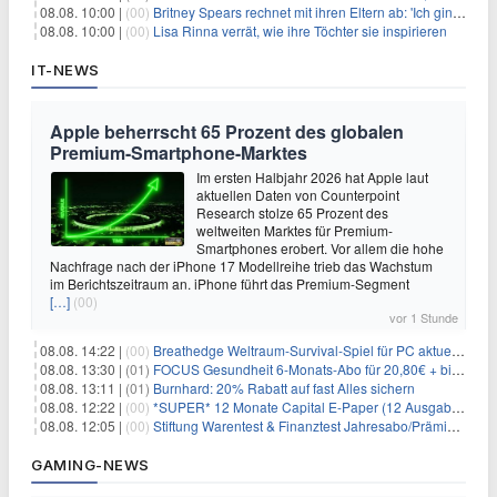
08.08. 10:00 |
(00)
Britney Spears rechnet mit ihren Eltern ab: 'Ich ging zwei Monate lang auf die Knie und weinte'
08.08. 10:00 |
(00)
Lisa Rinna verrät, wie ihre Töchter sie inspirieren
IT-NEWS
Apple beherrscht 65 Prozent des globalen
Premium-Smartphone-Marktes
Im ersten Halbjahr 2026 hat Apple laut
aktuellen Daten von Counterpoint
Research stolze 65 Prozent des
weltweiten Marktes für Premium-
Smartphones erobert. Vor allem die hohe
Nachfrage nach der iPhone 17 Modellreihe trieb das Wachstum
im Berichtszeitraum an. iPhone führt das Premium-Segment
[…]
(00)
vor 1 Stunde
08.08. 14:22 |
(00)
Breathedge Weltraum-Survival-Spiel für PC aktuell kostenlos bei Steam
08.08. 13:30 |
(01)
FOCUS Gesundheit 6-Monats-Abo für 20,80€ + bis zu 20€ Prämie
08.08. 13:11 |
(01)
Burnhard: 20% Rabatt auf fast Alles sichern
08.08. 12:22 |
(00)
*SUPER* 12 Monate Capital E-Paper (12 Ausgaben) für NUR 7€ (statt 80,04€)
08.08. 12:05 |
(00)
Stiftung Warentest & Finanztest Jahresabo/Prämienabo für 35€ + Buchprämie
GAMING-NEWS