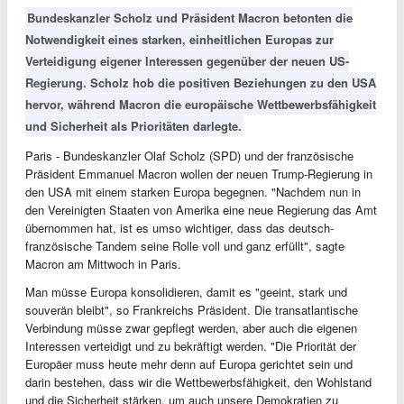
Bundeskanzler Scholz und Präsident Macron betonten die
Notwendigkeit eines starken, einheitlichen Europas zur
Verteidigung eigener Interessen gegenüber der neuen US-
Regierung. Scholz hob die positiven Beziehungen zu den USA
hervor, während Macron die europäische Wettbewerbsfähigkeit
und Sicherheit als Prioritäten darlegte.
Paris - Bundeskanzler Olaf Scholz (SPD) und der französische
Präsident Emmanuel Macron wollen der neuen Trump-Regierung in
den USA mit einem starken Europa begegnen. "Nachdem nun in
den Vereinigten Staaten von Amerika eine neue Regierung das Amt
übernommen hat, ist es umso wichtiger, dass das deutsch-
französische Tandem seine Rolle voll und ganz erfüllt", sagte
Macron am Mittwoch in Paris.
Man müsse Europa konsolidieren, damit es "geeint, stark und
souverän bleibt", so Frankreichs Präsident. Die transatlantische
Verbindung müsse zwar gepflegt werden, aber auch die eigenen
Interessen verteidigt und zu bekräftigt werden. "Die Priorität der
Europäer muss heute mehr denn auf Europa gerichtet sein und
darin bestehen, dass wir die Wettbewerbsfähigkeit, den Wohlstand
und die Sicherheit stärken, um auch unsere Demokratien zu