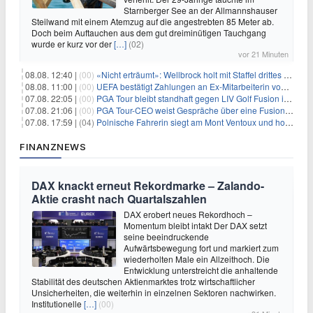
Starnberger See an der Allmannshauser
Steilwand mit einem Atemzug auf die angestrebten 85 Meter ab.
Doch beim Auftauchen aus dem gut dreiminütigen Tauchgang
wurde er kurz vor der
[…]
(02)
vor 21 Minuten
08.08. 12:40 |
(00)
«Nicht erträumt»: Wellbrock holt mit Staffel drittes EM-Gold
08.08. 11:00 |
(00)
UEFA bestätigt Zahlungen an Ex-Mitarbeiterin von Infantino
07.08. 22:05 |
(00)
PGA Tour bleibt standhaft gegen LIV Golf Fusion in einem sich wandelnden Sportumfeld
07.08. 21:06 |
(00)
PGA Tour-CEO weist Gespräche über eine Fusion mit LIV Golf zurück und bekräftigt die Wettbewerbslandschaft
07.08. 17:59 |
(04)
Polnische Fahrerin siegt am Mont Ventoux und holt Tour-Gelb
FINANZNEWS
DAX knackt erneut Rekordmarke – Zalando-
Aktie crasht nach Quartalszahlen
DAX erobert neues Rekordhoch –
Momentum bleibt intakt Der DAX setzt
seine beeindruckende
Aufwärtsbewegung fort und markiert zum
wiederholten Male ein Allzeithoch. Die
Entwicklung unterstreicht die anhaltende
Stabilität des deutschen Aktienmarktes trotz wirtschaftlicher
Unsicherheiten, die weiterhin in einzelnen Sektoren nachwirken.
Institutionelle
[…]
(00)