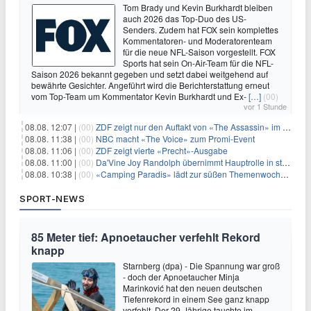
Tom Brady und Kevin Burkhardt bleiben
auch 2026 das Top-Duo des US-
Senders. Zudem hat FOX sein komplettes
Kommentatoren- und Moderatorenteam
für die neue NFL-Saison vorgestellt. FOX
Sports hat sein On-Air-Team für die NFL-
Saison 2026 bekannt gegeben und setzt dabei weitgehend auf
bewährte Gesichter. Angeführt wird die Berichterstattung erneut
vom Top-Team um Kommentator Kevin Burkhardt und Ex-
[…]
(00)
vor 1 Stunde
08.08. 12:07 |
(00)
ZDF zeigt nur den Auftakt von «The Assassin» im Fernsehen
08.08. 11:38 |
(00)
NBC macht «The Voice» zum Promi-Event
08.08. 11:06 |
(00)
ZDF zeigt vierte «Precht»-Ausgabe
08.08. 11:00 |
(00)
Da'Vine Joy Randolph übernimmt Hauptrolle in starbesetzter schwarzer Komödie
08.08. 10:38 |
(00)
«Camping Paradis» lädt zur süßen Themenwoche ein
SPORT-NEWS
85 Meter tief: Apnoetaucher verfehlt Rekord
knapp
Starnberg (dpa) - Die Spannung war groß
- doch der Apnoetaucher Minja
Marinković hat den neuen deutschen
Tiefenrekord in einem See ganz knapp
verfehlt. Der 29-Jährige tauchte im