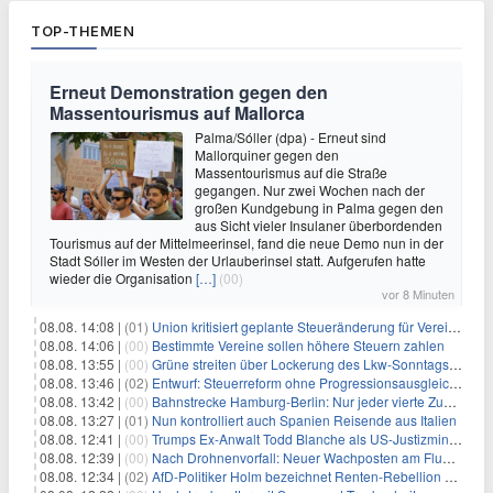
TOP-THEMEN
Erneut Demonstration gegen den
Massentourismus auf Mallorca
Palma/Sóller (dpa) - Erneut sind
Mallorquiner gegen den
Massentourismus auf die Straße
gegangen. Nur zwei Wochen nach der
großen Kundgebung in Palma gegen den
aus Sicht vieler Insulaner überbordenden
Tourismus auf der Mittelmeerinsel, fand die neue Demo nun in der
Stadt Sóller im Westen der Urlauberinsel statt. Aufgerufen hatte
wieder die Organisation
[…]
(00)
vor 8 Minuten
08.08. 14:08 |
(01)
Union kritisiert geplante Steueränderung für Vereine
08.08. 14:06 |
(00)
Bestimmte Vereine sollen höhere Steuern zahlen
08.08. 13:55 |
(00)
Grüne streiten über Lockerung des Lkw-Sonntagsfahrverbots
08.08. 13:46 |
(02)
Entwurf: Steuerreform ohne Progressionsausgleich geplant
08.08. 13:42 |
(00)
Bahnstrecke Hamburg-Berlin: Nur jeder vierte Zug pünktlich
08.08. 13:27 |
(01)
Nun kontrolliert auch Spanien Reisende aus Italien
08.08. 12:41 |
(00)
Trumps Ex-Anwalt Todd Blanche als US-Justizminister bestätigt
08.08. 12:39 |
(00)
Nach Drohnenvorfall: Neuer Wachposten am Flughafen
08.08. 12:34 |
(02)
AfD-Politiker Holm bezeichnet Renten-Rebellion als "Rollenspiel"