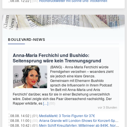
08.08. 12:22 |
(00)
Hochdruckwetter mit Sonne und Trockenheit
BOULEVARD-NEWS
Anna-Maria Ferchichi und Bushido:
Seitensprung wäre kein Trennungsgrund
(BANG) - Anna-Maria Ferchichi würde
Fremdgehen verzeihen – woanders zieht
sie jedoch eine klare Grenze.
Gemeinsam mit Ehemann Bushido
sprach die Influencerin in ihrem Podcast
'Im Bett mit Anna-Maria und Anis
Ferchichi' darüber, was für sie in einer Beziehung unverzeihlich
wäre. Dabei zeigte sich das Paar überraschend nachsichtig. Der
Rapper erklärte, es
[…]
(00)
vor 3 Stunden
08.08. 14:02 |
(01)
MediaMarkt: 3 Tonie-Figuren für 37€
08.08. 11:00 |
(00)
Ariana Grande will London-Shows für Konzert-Special filmen
08.08. 10:42 |
(01)
Mein Schiff Kreuzfahrten: Mittelmeer ab 849€, Norwegen ab 999€ p.P.