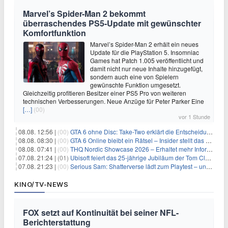
Marvel’s Spider-Man 2 bekommt
überraschendes PS5-Update mit gewünschter
Komfortfunktion
Marvel’s Spider-Man 2 erhält ein neues
Update für die PlayStation 5. Insomniac
Games hat Patch 1.005 veröffentlicht und
damit nicht nur neue Inhalte hinzugefügt,
sondern auch eine von Spielern
gewünschte Funktion umgesetzt.
Gleichzeitig profitieren Besitzer einer PS5 Pro von weiteren
technischen Verbesserungen. Neue Anzüge für Peter Parker Eine
[…]
(00)
vor 1 Stunde
08.08. 12:56 |
(00)
GTA 6 ohne Disc: Take-Two erklärt die Entscheidung für Download-Codes
08.08. 08:30 |
(00)
GTA 6 Online bleibt ein Rätsel – Insider stellt das neue Gerücht klar
08.08. 07:41 |
(00)
THQ Nordic Showcase 2026 – Erhaltet mehr Informationen
07.08. 21:24 |
(01)
Ubisoft feiert das 25-jährige Jubiläum der Tom Clancy’s Ghost Recon-Reihe
07.08. 21:23 |
(00)
Serious Sam: Shatterverse lädt zum Playtest – und erscheint schon bald!
KINO/TV-NEWS
FOX setzt auf Kontinuität bei seiner NFL-
Berichterstattung