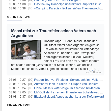
08.08. 11:00 |
(00)
Da'Vine Joy Randolph übernimmt Hauptrolle in starbesetzter schwarzer Komödie
08.08. 10:38 |
(00)
«Camping Paradis» lädt zur süßen Themenwoche ein
SPORT-NEWS
Messi reist zur Trauerfeier seines Vaters nach
Argentinien
Rosario (dpa) - Lionel Messi ist aus der
US-Stadt Miami nach Argentinien gereist,
um von seinem verstorbenen Vater Jorge
Abschied zu nehmen. Der Privatjet mit
dem argentinischen Fußball-Weltstar,
seiner Frau und den drei Kindern landete
am späten Abend (Ortszeit) in der Stadt Rosario, wie örtliche
Medien berichteten. Vom Flughafen sei die Familie Messi
[…]
(00)
vor 2 Stunden
08.08. 19:27 |
(02)
Frauen-Tour vor Finale mit Sekundenkrimi: Vollering in Gelb
08.08. 18:25 |
(01)
Autofahrer fährt in Italien in Gruppe von Radlern
08.08. 18:24 |
(00)
Lionel Messis Vater Jorge im Alter von 68 Jahren gestorben
08.08. 17:05 |
(00)
LIV Golf steht an einem finanziellen Scheideweg auf der Suche nach neuen Investitionen
08.08. 15:37 |
(06)
Blackout stoppt Apnoetaucher kurz vor Tiefenrekord
FINANZNEWS