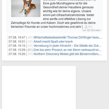
Eine gute Mundhygiene ist für die
Gesundheit deiner Haustiere genauso
wichtig wie für deine eigene. Unsere
emmi-pet Ultraschallzahnbürste bietet
eine sanfte und effektive Lösung zur
Zahnpflege für Hunde und Katzen. Doch wie gewöhnst du deine
tierischen Freunde an unser hochmodernes und sehr
[…]
(00)
vor 22 Stunden
07.08. 16:47 |
(00)
Wirtschaftsstaatssekretär Thomas Dörflinger besucht Handwerksbetrieb im Kammerbezirk Freiburg
07.08. 16:31 |
(00)
Arbeit macht Spaß oder krank
07.08. 16:10 |
(00)
Vernetzung in jeder Hinsicht – Die Städte der Zukunft sind grün-blau
07.08. 15:29 |
(01)
Drei bis zehn Prozent, so viel Strom verbraucht ein Aufzug im Gebäude
07.08. 15:20 |
(00)
Northern Discovery Metals gibt die Börsennotierung an der Frankfurter Wertpapierbörse bekannt