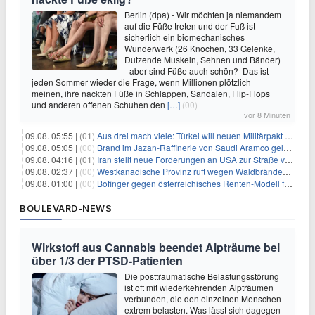
Berlin (dpa) - Wir möchten ja niemandem
auf die Füße treten und der Fuß ist
sicherlich ein biomechanisches
Wunderwerk (26 Knochen, 33 Gelenke,
Dutzende Muskeln, Sehnen und Bänder)
- aber sind Füße auch schön? Das ist
jeden Sommer wieder die Frage, wenn Millionen plötzlich
meinen, ihre nackten Füße in Schlappen, Sandalen, Flip-Flops
und anderen offenen Schuhen den
[…]
(00)
vor 8 Minuten
09.08. 05:55 |
(01)
Aus drei mach viele: Türkei will neuen Militärpakt erweitern
09.08. 05:05 |
(00)
Brand im Jazan-Raffinerie von Saudi Aramco gelöscht: Auswirkungen auf die Energiemärkte
09.08. 04:16 |
(01)
Iran stellt neue Forderungen an USA zur Straße von Hormus
09.08. 02:37 |
(00)
Westkanadische Provinz ruft wegen Waldbränden Notstand aus
09.08. 01:00 |
(00)
Bofinger gegen österreichisches Renten-Modell für Schwerarbeiter
BOULEVARD-NEWS
Wirkstoff aus Cannabis beendet Alpträume bei
über 1/3 der PTSD-Patienten
Die posttraumatische Belastungsstörung
ist oft mit wiederkehrenden Alpträumen
verbunden, die den einzelnen Menschen
extrem belasten. Was lässt sich dagegen