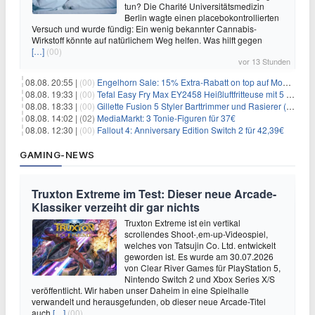
tun? Die Charité Universitätsmedizin
Berlin wagte einen placebokontrollierten
Versuch und wurde fündig: Ein wenig bekannter Cannabis-
Wirkstoff könnte auf natürlichem Weg helfen. Was hilft gegen
[…]
(00)
vor 13 Stunden
08.08. 20:55 |
(00)
Engelhorn Sale: 15% Extra-Rabatt on top auf Mode- und Sport-Artikel
08.08. 19:33 |
(00)
Tefal Easy Fry Max EY2458 Heißluftfritteuse mit 5 Litern für 64,99€
08.08. 18:33 |
(00)
Gillette Fusion 5 Styler Barttrimmer und Rasierer (All in One) für 16€
08.08. 14:02 |
(02)
MediaMarkt: 3 Tonie-Figuren für 37€
08.08. 12:30 |
(00)
Fallout 4: Anniversary Edition Switch 2 für 42,39€
GAMING-NEWS
Truxton Extreme im Test: Dieser neue Arcade-
Klassiker verzeiht dir gar nichts
Truxton Extreme ist ein vertikal
scrollendes Shoot-‚em-up-Videospiel,
welches von Tatsujin Co. Ltd. entwickelt
geworden ist. Es wurde am 30.07.2026
von Clear River Games für PlayStation 5,
Nintendo Switch 2 und Xbox Series X/S
veröffentlicht. Wir haben unser Daheim in eine Spielhalle
verwandelt und herausgefunden, ob dieser neue Arcade-Titel
auch
[…]
(00)