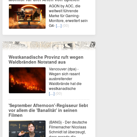
AGON by AOC, die
weltweit führende
Marke für Gaming-
Monitore, erweitert sein
G4-
[…]
(00)
Westkanadische Provinz ruft wegen
Waldbränden Notstand aus
Vancouver (dpa) -
Wegen sich rasant
ausbreitender
Waldbrände hat die
westkanadische
[…]
(00)
'September Afternoon'-Regisseur liebt
vor allem die 'Banalität' in seinen
Filmen
(BANG) - Der deutsche
Filmemacher Nicolaas
Schmidt ist überzeugt,
dass gerade die