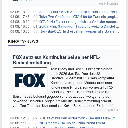
vor 9 Stunden
08.08. 18:00 |
(00)
Star Fox auf Switch 2 könnte sich zum Flop entwickeln
08.08. 17:45 |
(00)
Take-Two-Chef nennt GTA 6 für 80 Euro ein „unglaubliches Schnäppchen“
08.08. 16:30 |
(00)
GTA 6: Netflix nennt angeblich Laufzeit der neuen Gameplay-Präsentation
08.08. 16:00 |
(01)
Zelda-Film: Ganondorf, Impa und weitere Darsteller sollen feststehen
08.08. 16:00 |
(00)
Rockstar-CEO: In drei Jahren werden alle Spiele gestreamt
KINO/TV-NEWS
FOX setzt auf Kontinuität bei seiner NFL-
Berichterstattung
Tom Brady und Kevin Burkhardt bleiben
auch 2026 das Top-Duo des US-
Senders. Zudem hat FOX sein komplettes
Kommentatoren- und Moderatorenteam
für die neue NFL-Saison vorgestellt. FOX
Sports hat sein On-Air-Team für die NFL-
Saison 2026 bekannt gegeben und setzt dabei weitgehend auf
bewährte Gesichter. Angeführt wird die Berichterstattung erneut
vom Top-Team um Kommentator Kevin Burkhardt und Ex-
[…]
(00)
vor 17 Stunden
08.08. 12:07 |
(02)
ZDF zeigt nur den Auftakt von «The Assassin» im Fernsehen
08.08. 11:38 |
(00)
NBC macht «The Voice» zum Promi-Event
08.08. 11:06 |
(01)
ZDF zeigt vierte «Precht»-Ausgabe