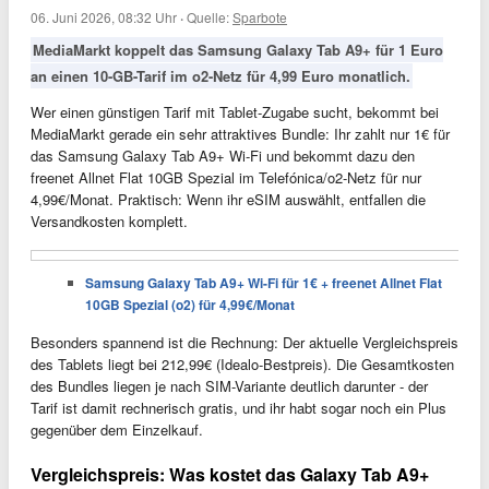
06. Juni 2026, 08:32 Uhr
·
Quelle:
Sparbote
MediaMarkt koppelt das Samsung Galaxy Tab A9+ für 1 Euro
an einen 10-GB-Tarif im o2-Netz für 4,99 Euro monatlich.
Wer einen günstigen Tarif mit Tablet-Zugabe sucht, bekommt bei
MediaMarkt gerade ein sehr attraktives Bundle: Ihr zahlt nur 1€ für
das Samsung Galaxy Tab A9+ Wi-Fi und bekommt dazu den
freenet Allnet Flat 10GB Spezial im Telefónica/o2-Netz für nur
4,99€/Monat. Praktisch: Wenn ihr eSIM auswählt, entfallen die
Versandkosten komplett.
Samsung Galaxy Tab A9+ Wi-Fi für 1€ + freenet Allnet Flat
10GB Spezial (o2) für 4,99€/Monat
Besonders spannend ist die Rechnung: Der aktuelle Vergleichspreis
des Tablets liegt bei 212,99€ (Idealo-Bestpreis). Die Gesamtkosten
des Bundles liegen je nach SIM-Variante deutlich darunter - der
Tarif ist damit rechnerisch gratis, und ihr habt sogar noch ein Plus
gegenüber dem Einzelkauf.
Vergleichspreis: Was kostet das Galaxy Tab A9+