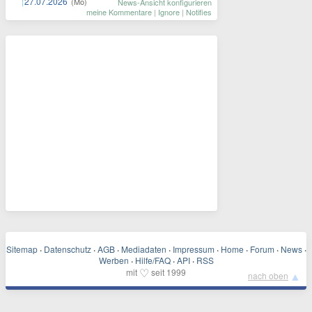
27.07.2026
(Mo)
News-Ansicht konfigurieren
meine Kommentare
|
Ignore
|
Notifies
Sitemap
·
Datenschutz
·
AGB
·
Mediadaten
·
Impressum
·
Home
·
Forum
·
News
·
Werben
·
Hilfe/FAQ
·
API
·
RSS
♡
mit
seit 1999
▲
nach oben