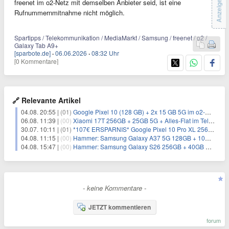
freenet im o2-Netz mit demselben Anbieter seid, ist eine
Anzeige
Rufnummernmitnahme nicht möglich.
Spartipps / Telekommunikation / MediaMarkt / Samsung / freenet / o2 /
Galaxy Tab A9+
[sparbote.de]
·
06.06.2026
·
08:32 Uhr
[0 Kommentare]
🔗 Relevante Artikel
04.08. 20:55 |
(01)
Google Pixel 10 (128 GB) + 2x 15 GB 5G im o2-Netz für 13,98€/Monat (Trade-In)
06.08. 11:39 |
(00)
Xiaomi 17T 256GB + 25GB 5G + Alles-Flat im Telekom-Netz für 9,99€/Monat
30.07. 10:11 |
(01)
*107€ ERSPARNIS* Google Pixel 10 Pro XL 256GB + Unlimited O2-Netz für 29,99€/Monat
04.08. 11:15 |
(00)
Hammer: Samsung Galaxy A37 5G 128GB + 10GB 5G + Alles-Flat im o2-Netz für 6,99€/Monat
04.08. 15:47 |
(00)
Hammer: Samsung Galaxy S26 256GB + 40GB 5G + Alles-Flat im Vodafone-Netz für 24,99€/Monat
- keine Kommentare -
JETZT kommentieren
forum