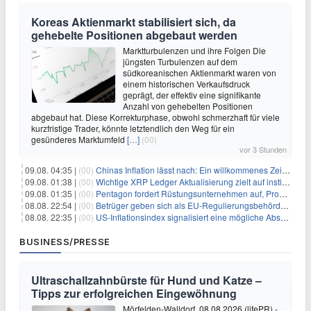
Koreas Aktienmarkt stabilisiert sich, da
gehebelte Positionen abgebaut werden
Marktturbulenzen und ihre Folgen Die
jüngsten Turbulenzen auf dem
südkoreanischen Aktienmarkt waren von
einem historischen Verkaufsdruck
geprägt, der effektiv eine signifikante
Anzahl von gehebelten Positionen
abgebaut hat. Diese Korrekturphase, obwohl schmerzhaft für viele
kurzfristige Trader, könnte letztendlich den Weg für ein
gesünderes Marktumfeld
[…]
(00)
vor 3 Stunden
09.08. 04:35 |
(00)
Chinas Inflation lässt nach: Ein willkommenes Zeichen für Investoren angesichts der Folgen des Öl-Schocks
09.08. 01:38 |
(00)
Wichtige XRP Ledger Aktualisierung zielt auf institutionelle Akzeptanz ab
09.08. 01:35 |
(00)
Pentagon fordert Rüstungsunternehmen auf, Produktion angesichts eskalierender globaler Spannungen zu steigern
08.08. 22:54 |
(00)
Betrüger geben sich als EU-Regulierungsbehörden aus, um Krypto-Nutzer nach MiCA-Deadline ins Visier zu nehmen
08.08. 22:35 |
(00)
US-Inflationsindex signalisiert eine mögliche Abschwächung der Inflationsdruck
BUSINESS/PRESSE
Ultraschallzahnbürste für Hund und Katze –
Tipps zur erfolgreichen Eingewöhnung
Mörfelden-Walldorf, 08.08.2026 (lifePR) -