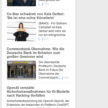
[…]
(00)
Co-Star schwärmt von Kaia Gerber:
'Sie ist eine echte Künstlerin'
(BANG) - Für Graham
Campbell ist Kaia
Gerber weit mehr als
nur ein erfolgreiches
[…]
(00)
Commerzbank-Übernahme: Wie die
Deutsche Bank im Schatten zum
großen Gewinner wird
Die überraschte
Profiteurin: Deutsche
Bank im Fokus Die
Übernahme der
Commerzbank
[…]
(00)
OpenAI verstärkt
Sicherheitsmaßnahmen für KI-Modelle
nach Hacking-Vorfällen
Sicherheitsüberprüfung bei OpenAI OpenAI, der
Entwickler der bekannten KI-Plattform ChatGPT,