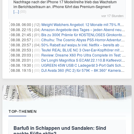
Nachfrage nach der iPhone 17 Modellreihe trieb das Wachstum
im Berichtszeitraum an. iPhone führt das Premium-Segment
[…]
(00)
vor 17 Stunden
09.08. 06:00 |
(12)
Weight Watchers Angebot: 12 Monate mit 75% Rabatt ab 6,25€/Monat
08.08. 22:15 |
(04)
Amazon-Angebote des Tages – jeden Abend neue Deals zum Stöbern
08.08. 21:45 |
(01)
Bis zu 300€ Prämie für KOSTENLOSES Girokonto bei der Santander – 50€ schon nach 1 Woche!
08.08. 20:57 |
(00)
Cthulhu: The Cosmic Abyss PS5-Horror-Adventure für 27,99€
08.08. 20:57 |
(04)
50% Rabatt auf waipu.tv inkl. Netflix – bereits ab 9€/Monat (statt 17,99€)
08.08. 20:53 |
(00)
Teufel REAL BLUE NC 3 Over-Ear-Kopfhörer mit ANC für 149,99€
08.08. 20:03 |
(00)
Review: Dreame X60 Pro Ultra Complete im Test: 42.000 Pa, 100 °C Moppwäsche & erstaunlich viel Technik in nur 8,9 cm Höhe
08.08. 20:01 |
(00)
De’Longhi Magnifica S ECAM 22.110.B Kaffeevollautomat für 269€
08.08. 19:30 |
(00)
UGREEN 45W USB C Ladegerät 3-Port GaN Schnellladegerät für 12,96€
08.08. 19:15 |
(00)
DJI Avata 360 (RC 2) für 579€ – 8K 360° Kameradrohne
TOP-THEMEN
Barfuß in Schlappen und Sandalen: Sind
nackte Füße eklig?