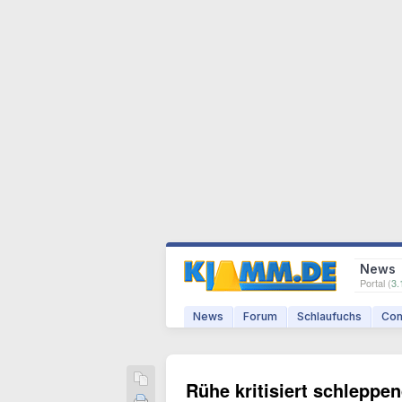
News
Portal (
3.
News
Forum
Schlaufuchs
Com
Rühe kritisiert schleppe