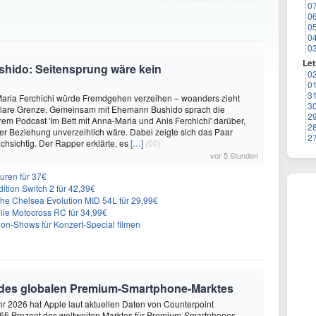
0
0
0
0
0
Let
shido: Seitensprung wäre kein
0
0
3
aria Ferchichi würde Fremdgehen verzeihen – woanders zieht
3
 klare Grenze. Gemeinsam mit Ehemann Bushido sprach die
2
hrem Podcast 'Im Bett mit Anna-Maria und Anis Ferchichi' darüber,
2
iner Beziehung unverzeihlich wäre. Dabei zeigte sich das Paar
2
hsichtig. Der Rapper erklärte, es
[…]
(00)
vor 5 Stunden
uren für 37€
dition Switch 2 für 42,39€
he Chelsea Evolution MID 54L für 29,99€
ie Motocross RC für 34,99€
on-Shows für Konzert-Special filmen
 des globalen Premium-Smartphone-Marktes
hr 2026 hat Apple laut aktuellen Daten von Counterpoint
 65 Prozent des weltweiten Marktes für Premium-Smartphones