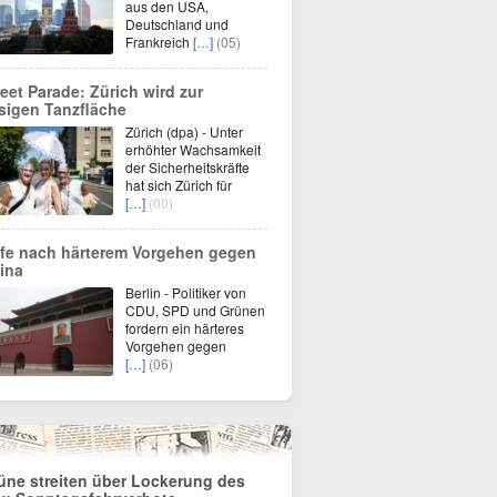
aus den USA,
Deutschland und
Frankreich
[…]
(05)
reet Parade: Zürich wird zur
esigen Tanzfläche
Zürich (dpa) - Unter
erhöhter Wachsamkeit
der Sicherheitskräfte
hat sich Zürich für
[…]
(00)
fe nach härterem Vorgehen gegen
ina
Berlin - Politiker von
CDU, SPD und Grünen
fordern ein härteres
Vorgehen gegen
[…]
(06)
üne streiten über Lockerung des