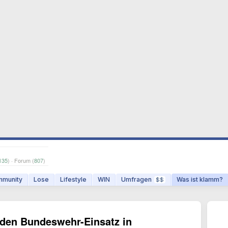
135
) · Forum (
807
)
munity
Lose
Lifestyle
WIN
Umfragen
Was ist klamm?
$$
nden Bundeswehr-Einsatz in