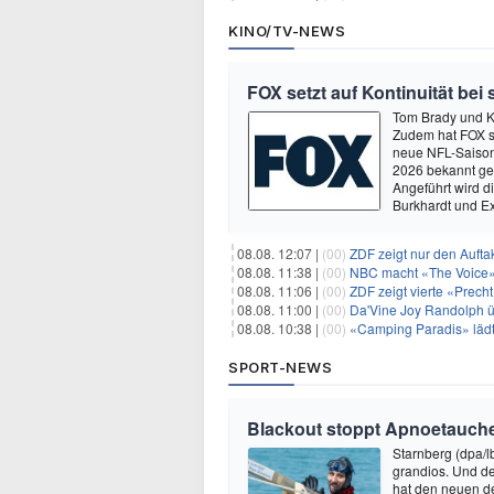
KINO/TV-NEWS
FOX setzt auf Kontinuität bei
Tom Brady und K
Zudem hat FOX s
neue NFL-Saison 
2026 bekannt ge
Angeführt wird 
Burkhardt und E
08.08. 12:07 |
(00)
ZDF zeigt nur den Auft
08.08. 11:38 |
(00)
NBC macht «The Voice»
08.08. 11:06 |
(00)
ZDF zeigt vierte «Prec
08.08. 11:00 |
(00)
Da'Vine Joy Randolph ü
08.08. 10:38 |
(00)
«Camping Paradis» läd
SPORT-NEWS
Blackout stoppt Apnoetauche
Starnberg (dpa/l
grandios. Und de
hat den neuen de