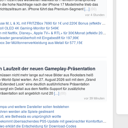
em die hohe Nachfrage nach der iPhone 17 Modellreihe trieb das
ichtszeitraum an. iPhone führt das Premium-Segment
[…]
(00)
vor 4 Stunden
L & XL mit FRITZ!Box 7690 für 1€ und 220€ Bonus (effektiv ab 19,74€/Monat)
oll OLED 4K Gaming-Monitor für 549€
Netflix, Disney+, Apple TV+ & RTL+ für 30€/Monat (effektiv 20,83€/Monat)
eader generalüberholt mit Eingabestift für 197,99€
 3er Mülltonnenverkleidung aus Metall für 577,15€
ch Laufzeit der neuen Gameplay-Präsentation
üssen nicht mehr lange auf neue Bilder aus Rockstars heiß
-World-Spiel warten. Am 27. August 2026 soll mit dem „Grand
n Extended Look“ eine deutlich ausführlichere Präsentation
sorgt ein Detail aus dem Netflix-Support für zusätzliche
räsentation soll angeblich rund 20
[…]
(00)
vor 39 Minuten
Impa und weitere Darsteller sollen feststehen
ahren werden alle Spiele gestreamt
roß, wie Bethesda es ursprünglich wollte
ekommt überraschendes PS5-Update mit gewünschter Komfortfunktion
Two erklärt die Entscheidung für Download-Codes