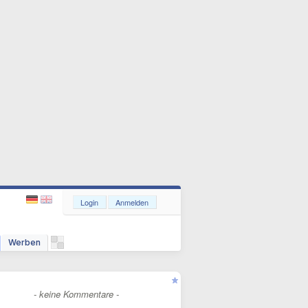
Login
Anmelden
Werben
- keine Kommentare -