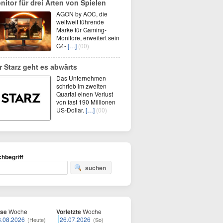
nitor für drei Arten von Spielen
AGON by AOC, die
weltweit führende
Marke für Gaming-
Monitore, erweitert sein
G4-
[…]
(00)
r Starz geht es abwärts
Das Unternehmen
schrieb im zweiten
Quartal einen Verlust
von fast 190 Millionen
US-Dollar.
[…]
(00)
hbegriff
suchen
ese
Woche
Vorletzte
Woche
8.08.2026
26.07.2026
(Heute)
(So)