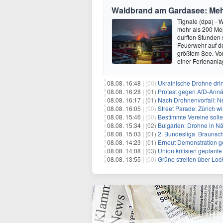
Waldbrand am Gardasee: Mehr
Tignale (dpa) -
mehr als 200 Men
durften Stunden
Feuerwehr auf d
größtem See. Vor
einer Ferienanl
08.08. 16:48 |
(00)
Ukrainische Drohne drin
08.08. 16:28 |
(01)
Protest gegen AfD-Annä
08.08. 16:17 |
(01)
Nach Drohnenvorfall: 
08.08. 16:05 |
(00)
Street Parade: Zürich wi
08.08. 15:46 |
(00)
Bestimmte Vereine soll
08.08. 15:34 |
(02)
Bulgarien: Drohne in Nä
08.08. 15:03 |
(01)
2. Bundesliga: Braunsc
08.08. 14:23 |
(01)
Erneut Demonstration g
08.08. 14:08 |
(03)
Union kritisiert geplant
08.08. 13:55 |
(00)
Grüne streiten über Lo