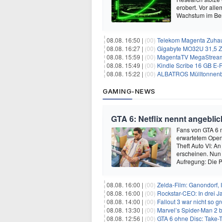
erobert. Vor all
Wachstum im Ber
08.08. 16:50 |
(00)
Telekom Magenta Zuhause M, 
08.08. 16:27 |
(00)
Gigabyte MO32U 31,5 Z
08.08. 15:59 |
(00)
MagentaTV MegaStream mit 
08.08. 15:49 |
(00)
Kindle Scribe 16 GB E-R
08.08. 15:22 |
(00)
ALBATROS Mülltonnenbox
GAMING-NEWS
GTA 6: Netflix nennt angebli
Fans von GTA 6 m
erwartetem Open
Theft Auto VI: A
erscheinen. Nun 
Aufregung: Die P
08.08. 16:00 |
(00)
Zelda-Film: Ganondorf, 
08.08. 16:00 |
(00)
Rockstar-CEO: In drei J
08.08. 14:00 |
(00)
Fallout 3 war nicht so g
08.08. 13:30 |
(00)
Marvel’s Spider-Man 2 b
08.08. 12:56 |
(00)
GTA 6 ohne Disc: Take-