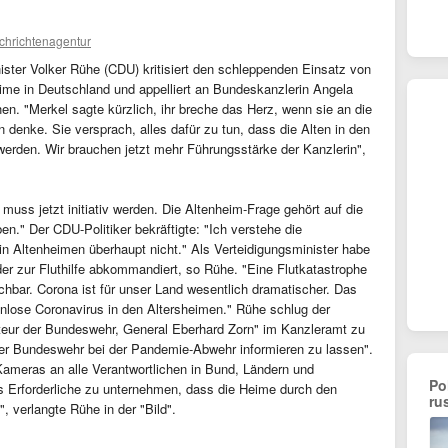
chrichtenagentur
inister Volker Rühe (CDU) kritisiert den schleppenden Einsatz von
me in Deutschland und appelliert an Bundeskanzlerin Angela
n. "Merkel sagte kürzlich, ihr breche das Herz, wenn sie an die
denke. Sie versprach, alles dafür zu tun, dass die Alten in den
erden. Wir brauchen jetzt mehr Führungsstärke der Kanzlerin",
 muss jetzt initiativ werden. Die Altenheim-Frage gehört auf die
n." Der CDU-Politiker bekräftigte: "Ich verstehe die
n Altenheimen überhaupt nicht." Als Verteidigungsminister habe
er zur Fluthilfe abkommandiert, so Rühe. "Eine Flutkatastrophe
chbar. Corona ist für unser Land wesentlich dramatischer. Das
nlose Coronavirus in den Altersheimen." Rühe schlug der
teur der Bundeswehr, General Eberhard Zorn" im Kanzleramt zu
 der Bundeswehr bei der Pandemie-Abwehr informieren zu lassen".
Kameras an alle Verantwortlichen in Bund, Ländern und
Po
les Erforderliche zu unternehmen, dass die Heime durch den
ru
, verlangte Rühe in der "Bild".