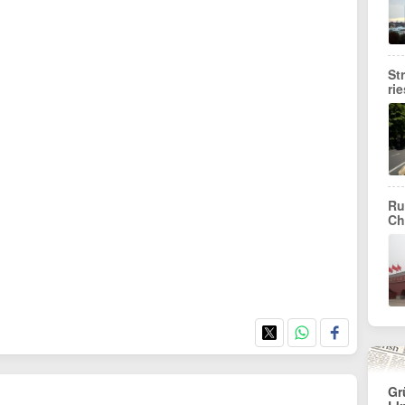
St
ri
Ru
Ch
Gr