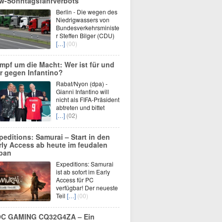
w-Sonntagsfahrverbots
Berlin - Die wegen des
Niedrigwassers von
Bundesverkehrsministe
r Steffen Bilger (CDU)
[…]
(00)
mpf um die Macht: Wer ist für und
r gegen Infantino?
Rabat/Nyon (dpa) -
Gianni Infantino will
nicht als FIFA-Präsident
abtreten und bittet
[…]
(02)
peditions: Samurai – Start in den
rly Access ab heute im feudalen
pan
Expeditions: Samurai
ist ab sofort im Early
Access für PC
verfügbar! Der neueste
Teil
[…]
(00)
C GAMING CQ32G4ZA – Ein