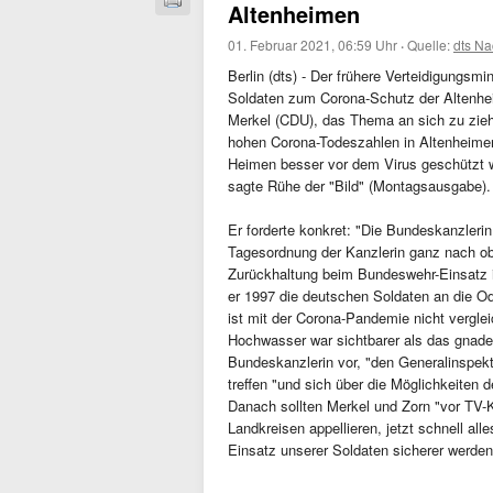
Altenheimen
01. Februar 2021, 06:59 Uhr
·
Quelle:
dts Na
Berlin (dts) - Der frühere Verteidigungsm
Soldaten zum Corona-Schutz der Altenhei
Merkel (CDU), das Thema an sich zu ziehe
hohen Corona-Todeszahlen in Altenheimen 
Heimen besser vor dem Virus geschützt w
sagte Rühe der "Bild" (Montagsausgabe).
Er forderte konkret: "Die Bundeskanzlerin
Tagesordnung der Kanzlerin ganz nach obe
Zurückhaltung beim Bundeswehr-Einsatz i
er 1997 die deutschen Soldaten an die Od
ist mit der Corona-Pandemie nicht verglei
Hochwasser war sichtbarer als das gnade
Bundeskanzlerin vor, "den Generalinspek
treffen "und sich über die Möglichkeiten
Danach sollten Merkel und Zorn "vor TV-
Landkreisen appellieren, jetzt schnell al
Einsatz unserer Soldaten sicherer werden"