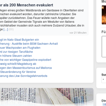
Mo
 als 200 Menschen evakuiert
 Wegen eines großen Waldbrands am Gardasee in Oberitalien sind
schen evakuiert worden, darunter zahlreiche Urlauber. Sie
 später zurückkehren. Das Feuer wütete nach Angaben der
em Gebiet der Gemeinde Tignale am Westufer von Italiens
sichtshalber mussten sich auch mehrere Dutzend Urlauber, die in
age
[…]
(00)
Fü
vor 21 Minuten
gt im Nato-Staat Bulgarien ein
herung - Austritte beim BSW Sachsen-Anhalt
Neuer Wachposten am Flughafen
rd zur riesigen Tanzfläche
en höhere Steuern zahlen
he von wichtiger Gaspipeline explodiert
hweig schießt Magdeburg ab
egen den Massentourismus auf Mallorca
e Steueränderung für Vereine
Suc
ckerung des Lkw-Sonntagsfahrverbots
Di
0