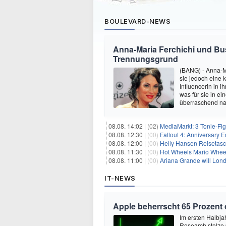
BOULEVARD-NEWS
Anna-Maria Ferchichi und Bu
Trennungsgrund
(BANG) - Anna-M
sie jedoch eine
Influencerin in i
was für sie in e
überraschend nac
08.08. 14:02 |
(02)
MediaMarkt: 3 Tonie-Fig
08.08. 12:30 |
(00)
Fallout 4: Anniversary E
08.08. 12:00 |
(00)
Helly Hansen Reisetasc
08.08. 11:30 |
(00)
Hot Wheels Mario Wheel
08.08. 11:00 |
(00)
Ariana Grande will Lond
IT-NEWS
Apple beherrscht 65 Prozent
Im ersten Halbja
Research stolze