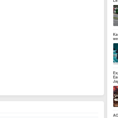
Lk
Ka
we
Ex
Ea
Ja
AO