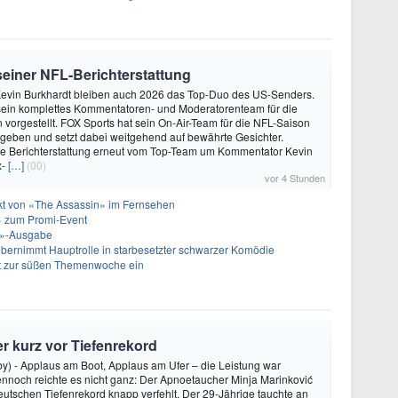
 seiner NFL-Berichterstattung
evin Burkhardt bleiben auch 2026 das Top-Duo des US-Senders.
ein komplettes Kommentatoren- und Moderatorenteam für die
vorgestellt. FOX Sports hat sein On-Air-Team für die NFL-Saison
geben und setzt dabei weitgehend auf bewährte Gesichter.
die Berichterstattung erneut vom Top-Team um Kommentator Kevin
x-
[…]
(00)
vor 4 Stunden
akt von «The Assassin» im Fernsehen
 zum Promi-Event
ht»-Ausgabe
bernimmt Hauptrolle in starbesetzter schwarzer Komödie
t zur süßen Themenwoche ein
r kurz vor Tiefenrekord
by) - Applaus am Boot, Applaus am Ufer – die Leistung war
nnoch reichte es nicht ganz: Der Apnoetaucher Minja Marinković
utschen Tiefenrekord knapp verfehlt. Der 29-Jährige tauchte an