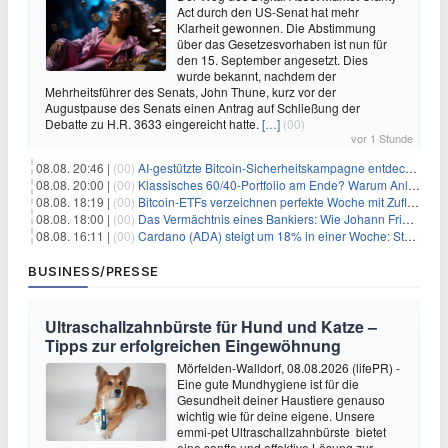
Act durch den US-Senat hat mehr
Klarheit gewonnen. Die Abstimmung
über das Gesetzesvorhaben ist nun für
den 15. September angesetzt. Dies
wurde bekannt, nachdem der
Mehrheitsführer des Senats, John Thune, kurz vor der
Augustpause des Senats einen Antrag auf Schließung der
Debatte zu H.R. 3633 eingereicht hatte.
[…]
(00)
vor 1 Stunde
08.08. 20:46 |
(00)
AI-gestützte Bitcoin-Sicherheitskampagne entdeckt fast 5.000 Softwareprobleme in 390 Projekten
08.08. 20:00 |
(00)
Klassisches 60/40-Portfolio am Ende? Warum Anleger jetzt radikal umdenken müssen
08.08. 18:19 |
(00)
Bitcoin-ETFs verzeichnen perfekte Woche mit Zuflüssen auf 3-Monats-Hoch
08.08. 18:00 |
(00)
Das Vermächtnis eines Bankiers: Wie Johann Friedrich Städel sein Imperium unsterblich machte
08.08. 16:11 |
(00)
Cardano (ADA) steigt um 18% in einer Woche: Steht ein Kurs von $0,30 bevor?
BUSINESS/PRESSE
Ultraschallzahnbürste für Hund und Katze –
Tipps zur erfolgreichen Eingewöhnung
Mörfelden-Walldorf, 08.08.2026 (lifePR) -
Eine gute Mundhygiene ist für die
Gesundheit deiner Haustiere genauso
wichtig wie für deine eigene. Unsere
emmi-pet Ultraschallzahnbürste bietet
eine sanfte und effektive Lösung zur