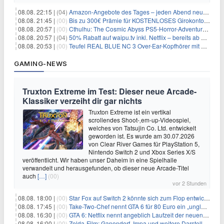
08.08. 22:15 |
(04)
Amazon-Angebote des Tages – jeden Abend neue Deals zum Stöbern
08.08. 21:45 |
(00)
Bis zu 300€ Prämie für KOSTENLOSES Girokonto bei der Santander – 50€ schon nach 1 Woche!
08.08. 20:57 |
(00)
Cthulhu: The Cosmic Abyss PS5-Horror-Adventure für 27,99€
08.08. 20:57 |
(04)
50% Rabatt auf waipu.tv inkl. Netflix – bereits ab 9€/Monat (statt 17,99€)
08.08. 20:53 |
(00)
Teufel REAL BLUE NC 3 Over-Ear-Kopfhörer mit ANC für 149,99€
GAMING-NEWS
Truxton Extreme im Test: Dieser neue Arcade-
Klassiker verzeiht dir gar nichts
Truxton Extreme ist ein vertikal
scrollendes Shoot-‚em-up-Videospiel,
welches von Tatsujin Co. Ltd. entwickelt
geworden ist. Es wurde am 30.07.2026
von Clear River Games für PlayStation 5,
Nintendo Switch 2 und Xbox Series X/S
veröffentlicht. Wir haben unser Daheim in eine Spielhalle
verwandelt und herausgefunden, ob dieser neue Arcade-Titel
auch
[…]
(00)
vor 2 Stunden
08.08. 18:00 |
(00)
Star Fox auf Switch 2 könnte sich zum Flop entwickeln
08.08. 17:45 |
(00)
Take-Two-Chef nennt GTA 6 für 80 Euro ein „unglaubliches Schnäppchen“
08.08. 16:30 |
(00)
GTA 6: Netflix nennt angeblich Laufzeit der neuen Gameplay-Präsentation
08.08. 16:00 |
(00)
Zelda-Film: Ganondorf, Impa und weitere Darsteller sollen feststehen