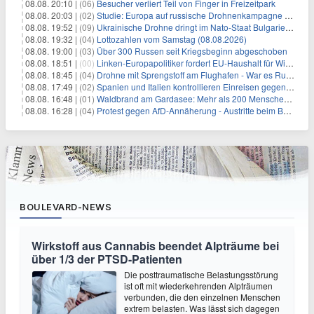
08.08. 20:10 |
(06)
Besucher verliert Teil von Finger in Freizeitpark
08.08. 20:03 |
(02)
Studie: Europa auf russische Drohnenkampagne unzureichend vorbereitet
08.08. 19:52 |
(09)
Ukrainische Drohne dringt im Nato-Staat Bulgarien ein
08.08. 19:32 |
(04)
Lottozahlen vom Samstag (08.08.2026)
08.08. 19:00 |
(03)
Über 300 Russen seit Kriegsbeginn abgeschoben
08.08. 18:51 |
(00)
Linken-Europapolitiker fordert EU-Haushalt für Wirtschaftsumbau
08.08. 18:45 |
(04)
Drohne mit Sprengstoff am Flughafen - War es Russland?
08.08. 17:49 |
(02)
Spanien und Italien kontrollieren Einreisen gegenseitig
08.08. 16:48 |
(01)
Waldbrand am Gardasee: Mehr als 200 Menschen evakuiert
08.08. 16:28 |
(04)
Protest gegen AfD-Annäherung - Austritte beim BSW Sachsen-Anhalt
BOULEVARD-NEWS
Wirkstoff aus Cannabis beendet Alpträume bei
über 1/3 der PTSD-Patienten
Die posttraumatische Belastungsstörung
ist oft mit wiederkehrenden Alpträumen
verbunden, die den einzelnen Menschen
extrem belasten. Was lässt sich dagegen