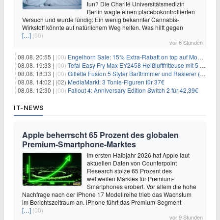
tun? Die Charité Universitätsmedizin
Berlin wagte einen placebokontrollierten
Versuch und wurde fündig: Ein wenig bekannter Cannabis-
Wirkstoff könnte auf natürlichem Weg helfen. Was hilft gegen
[…]
(00)
vor 6 Stunden
08.08. 20:55 |
(00)
Engelhorn Sale: 15% Extra-Rabatt on top auf Mode- und Sport-Artikel
08.08. 19:33 |
(00)
Tefal Easy Fry Max EY2458 Heißluftfritteuse mit 5 Litern für 64,99€
08.08. 18:33 |
(00)
Gillette Fusion 5 Styler Barttrimmer und Rasierer (All in One) für 16€
08.08. 14:02 |
(02)
MediaMarkt: 3 Tonie-Figuren für 37€
08.08. 12:30 |
(00)
Fallout 4: Anniversary Edition Switch 2 für 42,39€
IT-NEWS
Apple beherrscht 65 Prozent des globalen
Premium-Smartphone-Marktes
Im ersten Halbjahr 2026 hat Apple laut
aktuellen Daten von Counterpoint
Research stolze 65 Prozent des
weltweiten Marktes für Premium-
Smartphones erobert. Vor allem die hohe
Nachfrage nach der iPhone 17 Modellreihe trieb das Wachstum
im Berichtszeitraum an. iPhone führt das Premium-Segment
[…]
(00)
vor 9 Stunden