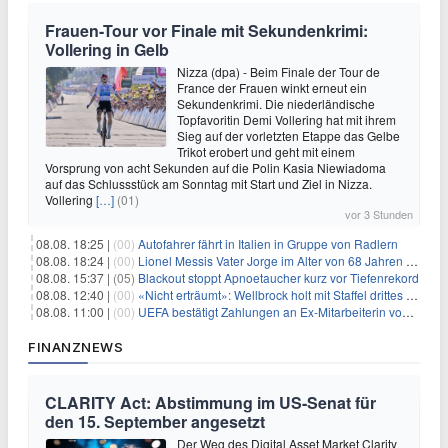
Frauen-Tour vor Finale mit Sekundenkrimi:
Vollering in Gelb
Nizza (dpa) - Beim Finale der Tour de
France der Frauen winkt erneut ein
Sekundenkrimi. Die niederländische
Topfavoritin Demi Vollering hat mit ihrem
Sieg auf der vorletzten Etappe das Gelbe
Trikot erobert und geht mit einem
Vorsprung von acht Sekunden auf die Polin Kasia Niewiadoma
auf das Schlussstück am Sonntag mit Start und Ziel in Nizza.
Vollering
[…]
(01)
vor 3 Stunden
08.08. 18:25 |
(00)
Autofahrer fährt in Italien in Gruppe von Radlern
08.08. 18:24 |
(00)
Lionel Messis Vater Jorge im Alter von 68 Jahren gestorben
08.08. 15:37 |
(05)
Blackout stoppt Apnoetaucher kurz vor Tiefenrekord
08.08. 12:40 |
(00)
«Nicht erträumt»: Wellbrock holt mit Staffel drittes EM-Gold
08.08. 11:00 |
(00)
UEFA bestätigt Zahlungen an Ex-Mitarbeiterin von Infantino
FINANZNEWS
CLARITY Act: Abstimmung im US-Senat für
den 15. September angesetzt
Der Weg des Digital Asset Market Clarity