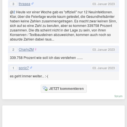
thrasea
3
03. Januar 2023
@
2
Heute vor einer Woche gab es "offiziell" nur 12 Neuinfektionen.
Klar, über die Feiertage wurde kaum getestet, die Gesundheitsämter
haben keine Zahlen zusammengetragen. Es macht zwar keinen Sinn,
sich auf so eine Zahl zu berufen, aber so kommen 339758 Prozent
zusammen. Die dts scheint nicht in der Lage zu sein, von ihren
Konserven / Textbausteinen abzuweichen, kommen auch noch so
absurde Zahlen dabei raus...
CharlyZM
2
03. Januar 2023
339.758 Prozent wie soll ich das verstehen .......
sonic7
1
03. Januar 2023
es geht immer weiter... :-(
JETZT kommentieren
forum