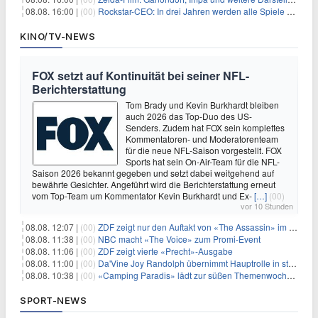
08.08. 16:00 |
(00)
Rockstar-CEO: In drei Jahren werden alle Spiele gestreamt
KINO/TV-NEWS
FOX setzt auf Kontinuität bei seiner NFL-
Berichterstattung
Tom Brady und Kevin Burkhardt bleiben
auch 2026 das Top-Duo des US-
Senders. Zudem hat FOX sein komplettes
Kommentatoren- und Moderatorenteam
für die neue NFL-Saison vorgestellt. FOX
Sports hat sein On-Air-Team für die NFL-
Saison 2026 bekannt gegeben und setzt dabei weitgehend auf
bewährte Gesichter. Angeführt wird die Berichterstattung erneut
vom Top-Team um Kommentator Kevin Burkhardt und Ex-
[…]
(00)
vor 10 Stunden
08.08. 12:07 |
(00)
ZDF zeigt nur den Auftakt von «The Assassin» im Fernsehen
08.08. 11:38 |
(00)
NBC macht «The Voice» zum Promi-Event
08.08. 11:06 |
(00)
ZDF zeigt vierte «Precht»-Ausgabe
08.08. 11:00 |
(00)
Da'Vine Joy Randolph übernimmt Hauptrolle in starbesetzter schwarzer Komödie
08.08. 10:38 |
(00)
«Camping Paradis» lädt zur süßen Themenwoche ein
SPORT-NEWS