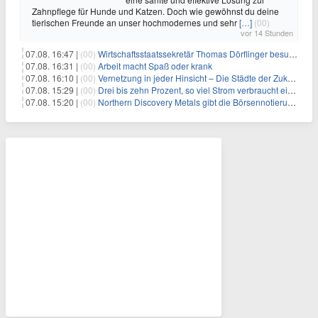
Zahnpflege für Hunde und Katzen. Doch wie gewöhnst du deine
tierischen Freunde an unser hochmodernes und sehr
[…]
(00)
vor 14 Stunden
07.08. 16:47 |
(00)
Wirtschaftsstaatssekretär Thomas Dörflinger besucht Handwerksbetrieb im Kammerbezirk Freiburg
07.08. 16:31 |
(00)
Arbeit macht Spaß oder krank
07.08. 16:10 |
(00)
Vernetzung in jeder Hinsicht – Die Städte der Zukunft sind grün-blau
07.08. 15:29 |
(00)
Drei bis zehn Prozent, so viel Strom verbraucht ein Aufzug im Gebäude
07.08. 15:20 |
(00)
Northern Discovery Metals gibt die Börsennotierung an der Frankfurter Wertpapierbörse bekannt