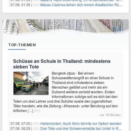
07.08. 01:35 |
(00)
Macau Casinos sehen sich einem drastischen Rückgang der Einnahmen angesichts der anhaltenden China-Razzia gegenüber
TOP-THEMEN
Schüsse an Schule in Thailand: mindestens
sieben Tote
Bangkok (dpa) - Bei einem
Schusswaffenangriff an einer Schule in
Thailand sind mindestens sieben
Menschen getötet und mehr als ein
Dutzend weitere verletzt worden. Ersten
Informationen zufolge soll es sich bei den
Toten um drei Lehrer und drei Schüler sowie den jugendlichen
Täter handeln, wie die Zeitung «Khaosod» unter Berufung auf den
örtlichen
[…]
(00)
vor 18 Minuten
07.08. 07:00 |
(00)
Hallervorden: Auch Grün könnte zur Option werden
07.08. 06:29 |
(00)
Drei Tote und drei Schwerverletzte bei Unfall in Rheinland-Pfalz