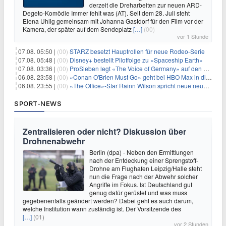
derzeit die Dreharbeiten zur neuen ARD-
Degeto-Komödie Immer fehlt was (AT). Seit dem 28. Juli steht
Elena Uhlig gemeinsam mit Johanna Gastdorf für den Film vor der
Kamera, der später auf dem Sendeplatz
[…]
(00)
vor 1 Stunde
07.08. 05:50 |
(00)
STARZ besetzt Hauptrollen für neue Rodeo-Serie
07.08. 05:48 |
(00)
Disney+ bestellt Pilotfolge zu «Spaceship Earth»
07.08. 03:36 |
(00)
ProSieben legt «The Voice of Germany» auf den Samstag
06.08. 23:58 |
(00)
«Conan O'Brien Must Go» geht bei HBO Max in die dritte Runde
06.08. 23:55 |
(00)
«The Office»-Star Rainn Wilson spricht neue neuseeländische Serie «Settling»
SPORT-NEWS
Zentralisieren oder nicht? Diskussion über
Drohnenabwehr
Berlin (dpa) - Neben den Ermittlungen
nach der Entdeckung einer Sprengstoff-
Drohne am Flughafen Leipzig/Halle steht
nun die Frage nach der Abwehr solcher
Angriffe im Fokus. Ist Deutschland gut
genug dafür gerüstet und was muss
gegebenenfalls geändert werden? Dabei geht es auch darum,
welche Institution wann zuständig ist. Der Vorsitzende des
[…]
(01)
vor 2 Stunden