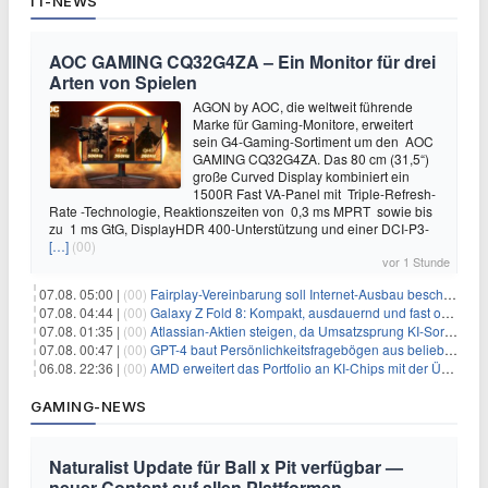
IT-NEWS
AOC GAMING CQ32G4ZA – Ein Monitor für drei
Arten von Spielen
AGON by AOC, die weltweit führende
Marke für Gaming-Monitore, erweitert
sein G4-Gaming-Sortiment um den AOC
GAMING CQ32G4ZA. Das 80 cm (31,5“)
große Curved Display kombiniert ein
1500R Fast VA-Panel mit Triple-Refresh-
Rate -Technologie, Reaktionszeiten von 0,3 ms MPRT sowie bis
zu 1 ms GtG, DisplayHDR 400-Unterstützung und einer DCI-P3-
[…]
(00)
vor 1 Stunde
07.08. 05:00 |
(00)
Fairplay-Vereinbarung soll Internet-Ausbau beschleunigen
07.08. 04:44 |
(00)
Galaxy Z Fold 8: Kompakt, ausdauernd und fast ohne Falte
07.08. 01:35 |
(00)
Atlassian-Aktien steigen, da Umsatzsprung KI-Sorgen dämpft
07.08. 00:47 |
(00)
GPT-4 baut Persönlichkeitsfragebögen aus beliebigen Texten und sagt Antworten voraus
06.08. 22:36 |
(00)
AMD erweitert das Portfolio an KI-Chips mit der Übernahme von Taalas
GAMING-NEWS
Naturalist Update für Ball x Pit verfügbar —
neuer Content auf allen Plattformen