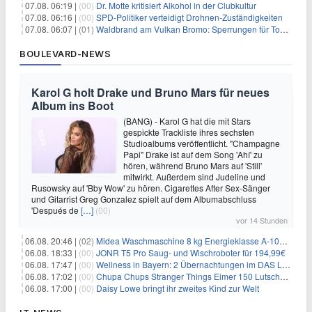
07.08. 06:19 |
(00)
Dr. Motte kritisiert Alkohol in der Clubkultur
07.08. 06:16 |
(00)
SPD-Politiker verteidigt Drohnen-Zuständigkeiten
07.08. 06:07 |
(01)
Waldbrand am Vulkan Bromo: Sperrungen für Touristen
BOULEVARD-NEWS
Karol G holt Drake und Bruno Mars für neues
Album ins Boot
(BANG) - Karol G hat die mit Stars
gespickte Trackliste ihres sechsten
Studioalbums veröffentlicht. "Champagne
Papi" Drake ist auf dem Song 'Ahí' zu
hören, während Bruno Mars auf 'Still'
mitwirkt. Außerdem sind Judeline und
Rusowsky auf 'Bby Wow' zu hören. Cigarettes After Sex-Sänger
und Gitarrist Greg Gonzalez spielt auf dem Albumabschluss
'Después de
[…]
(00)
vor 14 Stunden
06.08. 20:46 |
(02)
Midea Waschmaschine 8 kg Energieklasse A-10% 1400 U/Min für 289,97€
06.08. 18:33 |
(00)
JONR T5 Pro Saug- und Wischroboter für 194,99€
06.08. 17:47 |
(00)
Wellness in Bayern: 2 Übernachtungen im DAS LUDWIG Sports Resort inkl. HP + Wellness ab 174€ p.P.
06.08. 17:02 |
(00)
Chupa Chups Stranger Things Eimer 150 Lutscher für 21,95€
06.08. 17:00 |
(00)
Daisy Lowe bringt ihr zweites Kind zur Welt