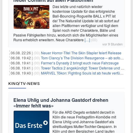
Das letzte und natürlich wieder
kostenlose Update für das erfolgreiche
Ball-Bouncing-Roguelite BALL x PIT ist
da! The Naturalist Update ist ab sofort auf
allen Plattformen verfügbar und fügt dem
Spiel noch mehr Charaktere, Bälle und
Passive Fähigkeiten hinzu, wodurch sich die Möglichkeiten eines
Runs erheblich erweitern. Neue Charaktere
[…]
(00)
vor 9 Stunden
06.08. 22:26 |
(00)
Neuer Horror‑Titel The Skin Stapler feiert Release
06.08. 19:42 |
(00)
Tom Clancy’s The Division Resurgence – ab sofort für euch verfügbar
06.08. 19:41 |
(00)
Farmer’s Dynasty 2 bringt euch neue Fahrzeuge
06.08. 19:41 |
(00)
Tower Tactics 2 angekündigt: Tower Defense und Deckbuilding Kombo kehrt zurück
06.08. 19:40 |
(00)
MARVEL Tōkon: Fighting Souls ist ab heute verfügbar
KINO/TV-NEWS
Elena Uhlig und Johanna Gastdorf drehen
«Immer fehlt was»
Für die ARD Degeto entsteht derzeit in
Köln die neue Freitagsfilm-Komödie mit
Elena Uhlig und Johanna Gastdorf als
streitlustiges Mutter-Tochter-Gespann. In
Köln und dem Bergischen Land laufen