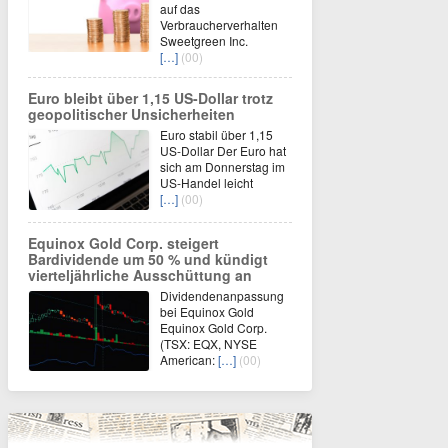
auf das
Verbraucherverhalten
Sweetgreen Inc.
[…]
(00)
Euro bleibt über 1,15 US-Dollar trotz
geopolitischer Unsicherheiten
Euro stabil über 1,15
US-Dollar Der Euro hat
sich am Donnerstag im
US-Handel leicht
[…]
(00)
Equinox Gold Corp. steigert
Bardividende um 50 % und kündigt
vierteljährliche Ausschüttung an
Dividendenanpassung
bei Equinox Gold
Equinox Gold Corp.
(TSX: EQX, NYSE
American:
[…]
(00)