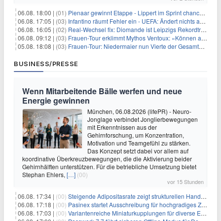
06.08. 18:00 |
(01)
Pienaar gewinnt Etappe - Lippert im Sprint chancenlos
06.08. 17:05 |
(03)
Infantino räumt Fehler ein - UEFA: Ändert nichts an Boykott
06.08. 16:05 |
(02)
Real-Wechsel fix: Diomande ist Leipzigs Rekordtransfer
06.08. 09:12 |
(03)
Frauen-Tour erklimmt Mythos Ventoux: «Können alles schaffen»
05.08. 18:08 |
(03)
Frauen-Tour: Niedermaier nun Vierte der Gesamtwertung
BUSINESS/PRESSE
Wenn Mitarbeitende Bälle werfen und neue
Energie gewinnen
München, 06.08.2026 (lifePR) - Neuro-
Jonglage verbindet Jonglierbewegungen
mit Erkenntnissen aus der
Gehirnforschung, um Konzentration,
Motivation und Teamgefühl zu stärken.
Das Konzept setzt dabei vor allem auf
koordinative Überkreuzbewegungen, die die Aktivierung beider
Gehirnhälften unterstützen. Für die betriebliche Umsetzung bietet
Stephan Ehlers,
[…]
(00)
vor 15 Stunden
06.08. 17:34 |
(00)
Steigende Adipositasrate zeigt strukturellen Handlungsbedarf bei der Ernährung schulpflichtiger Kinder
06.08. 17:18 |
(00)
Pasinex startet Ausschreibung für hochgradiges Zinksulfidkonzentrat mit Germanium- und Silbergehalten und stellt ein Betriebsupdate bereit
06.08. 17:03 |
(00)
Variantenreiche Miniaturkupplungen für diverse Einsatzbereiche