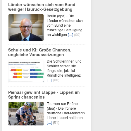
Länder wünschen sich vom Bund
weniger Hauruck-Gesetzgebung
Berlin (dpa) - Die
Länder wünschen sich
vom Bund eine
frühzeitige Beteiligung
an wichtigen
[…]
(00)
Schule und KI: Große Chancen,
ungleiche Voraussetzungen
Die Schülerinnen und
Schüler setzen sie
längst ein, jetzt ist
Künstliche Intelligenz
[…]
(00)
Pienaar gewinnt Etappe - Lippert im
Sprint chancenlos
Tournon-sur-Rhône
(dpa) - Die frühere
deutsche Rad-Meisterin
Liane Lippert hat ihren
[…]
(01)