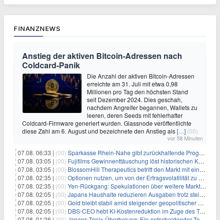
FINANZNEWS
Anstieg der aktiven Bitcoin-Adressen nach
Coldcard-Panik
Die Anzahl der aktiven Bitcoin-Adressen
erreichte am 31. Juli mit etwa 0,98
Millionen pro Tag den höchsten Stand
seit Dezember 2024. Dies geschah,
nachdem Angreifer begannen, Wallets zu
leeren, deren Seeds mit fehlerhafter
Coldcard-Firmware generiert wurden. Glassnode veröffentlichte
diese Zahl am 6. August und bezeichnete den Anstieg als
[…]
(00)
vor 58 Minuten
07.08. 06:33 |
(00)
Sparkasse Rhein-Nahe gibt zurückhaltende Prognose
07.08. 03:05 |
(00)
Fujifilms Gewinnenttäuschung löst historischen Kursrückgang aus
07.08. 03:05 |
(00)
BlossomHill Therapeutics betritt den Markt mit einem IPO-Boost von 150 Millionen Dollar
07.08. 02:35 |
(00)
Optionen nutzen, um von der Ertragsvolatilität zu profitieren
07.08. 02:35 |
(00)
Yen-Rückgang: Spekulationen über weitere Marktinterventionen nehmen zu
07.08. 02:05 |
(00)
Japans Haushalte reduzieren Ausgaben trotz steigender Löhne: Ein Warnsignal für das Wachstum
07.08. 02:05 |
(00)
Gold bleibt stabil amid steigender geopolitischer Spannungen im Persischen Golf
07.08. 02:05 |
(00)
DBS-CEO hebt KI-Kostenreduktion im Zuge des Token-Paradoxons hervor
07.08. 01:36 |
(00)
Japans Topix-Überholung: Ein entscheidender Test für Small Caps