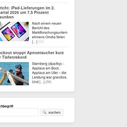
richt: iPad-Lieferungen im 2.
artal 2026 um 7,5 Prozent
sunken
Nach einem neuen
Bericht des
Marktforschungsuntern
ehmens Omdia fielen
[…]
(00)
ackout stoppt Apnoetaucher kurz
r Tiefenrekord
Starnberg (dpa/lby) -
Applaus am Boot,
Applaus am Ufer – die
Leistung war grandios.
Und
[…]
(06)
hbegriff
suchen