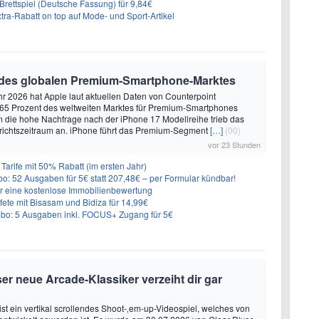
rettspiel (Deutsche Fassung) für 9,84€
ra-Rabatt on top auf Mode- und Sport-Artikel
 des globalen Premium-Smartphone-Marktes
hr 2026 hat Apple laut aktuellen Daten von Counterpoint
 65 Prozent des weltweiten Marktes für Premium-Smartphones
em die hohe Nachfrage nach der iPhone 17 Modellreihe trieb das
ichtszeitraum an. iPhone führt das Premium-Segment
[…]
(00)
vor 23 Stunden
Tarife mit 50% Rabatt (im ersten Jahr)
o: 52 Ausgaben für 5€ statt 207,48€ – per Formular kündbar!
r eine kostenlose Immobilienbewertung
e mit Bisasam und Bidiza für 14,99€
: 5 Ausgaben inkl. FOCUS+ Zugang für 5€
er neue Arcade-Klassiker verzeiht dir gar
ist ein vertikal scrollendes Shoot-‚em-up-Videospiel, welches von