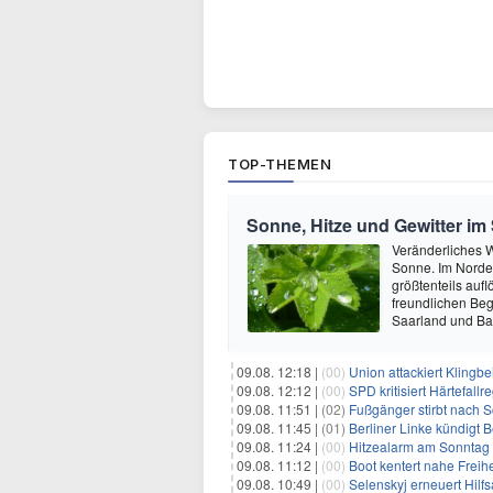
TOP-THEMEN
Sonne, Hitze und Gewitter i
Veränderliches W
Sonne. Im Norden
größtenteils auf
freundlichen Beg
Saarland und B
09.08. 12:18 |
(00)
Union attackiert Klingbe
09.08. 12:12 |
(00)
SPD kritisiert Härtefal
09.08. 11:51 |
(02)
Fußgänger stirbt nach 
09.08. 11:45 |
(01)
Berliner Linke kündigt
09.08. 11:24 |
(00)
Hitzealarm am Sonntag -
09.08. 11:12 |
(00)
Boot kentert nahe Freihe
09.08. 10:49 |
(00)
Selenskyj erneuert Hilf