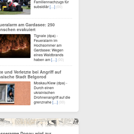
Familiennachzugs für
subsidiär
[…]
(00)
ueralarm am Gardasee: 250
nschen evakuiert
Tignale (dpa) -
Feueralarm im
Hochsommer am
Gardasee: Wegen
eines Waldbrands
haben am
[…]
(00)
te und Verletzte bei Angriff auf
ssische Stadt Belgorod
Moskau/Kiew (dpa) -
Durch einen
ukrainischen
Drohnenangriff auf die
grenznahe
[…]
(00)
sserarme Donau wird zur