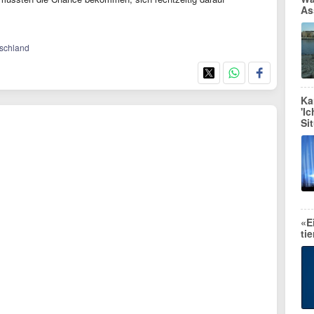
As
tschland
Ka
'I
Si
«E
ti