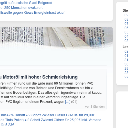
ngriff auf russische Stadt Belgorod
e: 250 Menschen evakuiert
Di
ffswelle gegen Kiews Energieinfrastruktur
0
0
0
0
0
0
0
Let
0
0
3
3
2
2
zu Motoröl mit hoher Schmierleistung
2
eren Firmen rund um die Erde rund 60 Millionen Tonnen PVC.
elfältige Produkte von Rohren und Fensterrahmen bis hin zu
rten und Bodenbelägen. Das alles geht irgendwann einmal kaputt
st auf dem Müll oder in einer Verbrennungsanlage. Die
von PVC liegt unter einem Prozent, wegen
[…]
(01)
vor 3 Stunden
 mit 47% Rabatt + 2 Schott Zwiesel Gläser GRATIS für 29,99€
os Tinto Paket) + 2 Schott Zwiesel Gläser für 25,99€ inkl. Versand
 für 5,23€