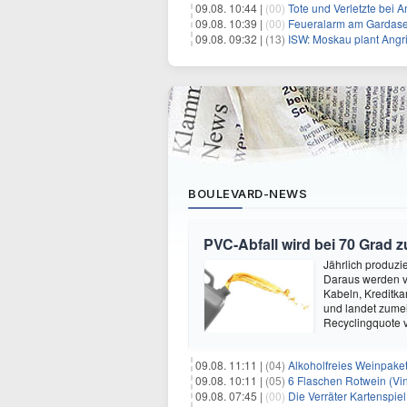
09.08. 10:44 |
(00)
Tote und Verletzte bei A
09.08. 10:39 |
(00)
Feueralarm am Gardase
09.08. 09:32 |
(13)
ISW: Moskau plant Angri
BOULEVARD-NEWS
PVC-Abfall wird bei 70 Grad 
Jährlich produzi
Daraus werden vi
Kabeln, Kreditka
und landet zumei
Recyclingquote 
09.08. 11:11 |
(04)
Alkoholfreies Weinpaket
09.08. 10:11 |
(05)
6 Flaschen Rotwein (Vin
09.08. 07:45 |
(00)
Die Verräter Kartenspiel