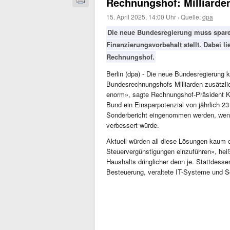
Rechnungshof: Milliard
15. April 2025, 14:00 Uhr
·
Quelle:
dpa
Die neue Bundesregierung muss sparen 
Finanzierungsvorbehalt stellt. Dabei l
Rechnungshof.
Berlin (dpa) - Die neue Bundesregierung 
Bundesrechnungshofs Milliarden zusätzl
enorm», sagte Rechnungshof-Präsident Kay
Bund ein Einsparpotenzial von jährlich 23
Sonderbericht eingenommen werden, wenn
verbessert würde.
Aktuell würden all diese Lösungen kaum d
Steuervergünstigungen einzuführen», heiß
Haushalts dringlicher denn je. Stattdess
Besteuerung, veraltete IT-Systeme und S