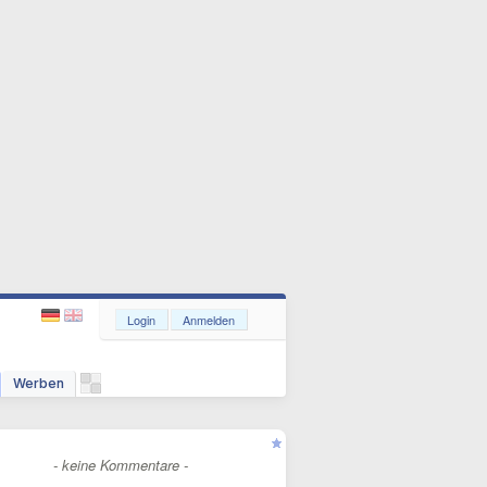
Login
Anmelden
Werben
- keine Kommentare -