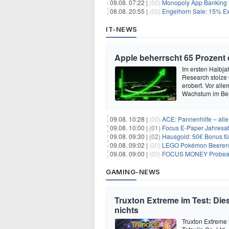
09.08. 07:22 |
(00)
Monopoly App Banking B
08.08. 20:55 |
(00)
Engelhorn Sale: 15% Ext
IT-NEWS
Apple beherrscht 65 Prozent
Im ersten Halbja
Research stolze
erobert. Vor all
Wachstum im Ber
09.08. 10:28 |
(00)
ACE: Pannenhilfe – alle 
09.08. 10:00 |
(01)
Focus E-Paper Jahresab
09.08. 09:30 |
(02)
Hausgold: 50€ Bonus fü
09.08. 09:02 |
(00)
LEGO Pokémon Beerenfet
09.08. 09:00 |
(00)
FOCUS MONEY Probeabo
GAMING-NEWS
Truxton Extreme im Test: Dies
nichts
Truxton Extreme 