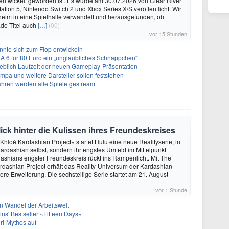
. entwickelt geworden ist. Es wurde am 30.07.2026 von Clear River
ation 5, Nintendo Switch 2 und Xbox Series X/S veröffentlicht. Wir
eim in eine Spielhalle verwandelt und herausgefunden, ob
de-Titel auch
[…]
(00)
vor 15 Stunden
önnte sich zum Flop entwickeln
A 6 für 80 Euro ein „unglaubliches Schnäppchen“
geblich Laufzeit der neuen Gameplay-Präsentation
Impa und weitere Darsteller sollen feststehen
ahren werden alle Spiele gestreamt
ick hinter die Kulissen ihres Freundeskreises
 Khloé Kardashian Project» startet Hulu eine neue Realityserie, in
Kardashian selbst, sondern ihr engstes Umfeld im Mittelpunkt
dashians engster Freundeskreis rückt ins Rampenlicht. Mit The
ardashian Project erhält das Reality-Universum der Kardashian-
ere Erweiterung. Die sechsteilige Serie startet am 21. August
vor 1 Stunde
n Wandel der Arbeitswelt
rtins' Bestseller «Fifteen Days»
eri-Mythos auf