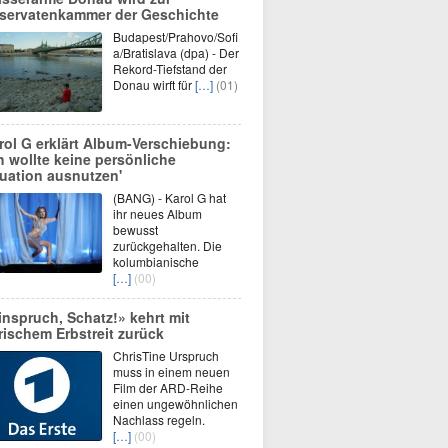
servatenkammer der Geschichte
Budapest/Prahovo/Sofi
a/Bratislava (dpa) - Der
Rekord-Tiefstand der
Donau wirft für
[…]
(01)
rol G erklärt Album-Verschiebung:
ch wollte keine persönliche
tuation ausnutzen'
(BANG) - Karol G hat
ihr neues Album
bewusst
zurückgehalten. Die
kolumbianische
[…]
(00)
inspruch, Schatz!» kehrt mit
erischem Erbstreit zurück
ChrisTine Urspruch
muss in einem neuen
Film der ARD-Reihe
einen ungewöhnlichen
Nachlass regeln.
[…]
(00)