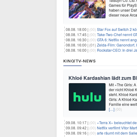
Tatsujin Co. Ltd
Games für PlaySt
haben unser Dah
dieser neue Arca
08.08. 18:00 |
(00)
Star Fox auf Switch 2 k
08.08. 17:45 |
(00)
Take-Two-Chef nennt GT
08.08. 16:30 |
(00)
GTA 6: Netflix nennt an
08.08. 16:00 |
(01)
Zelda-Film: Ganondorf, 
08.08. 16:00 |
(00)
Rockstar-CEO: In drei J
KINO/TV-NEWS
Khloé Kardashian lädt zum Bl
Mit «The Girls: A
der nicht Khloé 
steht. Khloé Kar
Girls: A Khloé K
Familie eine weit
[…]
(00)
09.08. 10:17 |
(00)
«Terra X» beleuchtet de
09.08. 09:42 |
(00)
Netflix verfilmt Vitor Ma
09.08. 09:16 |
(00)
arte räumt mit dem Sali