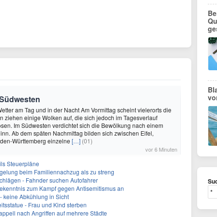
Be
Qu
ge
Bl
vo
m Südwesten
etter am Tag und in der Nacht Am Vormittag scheint vielerorts die
 ziehen einige Wolken auf, die sich jedoch im Tagesverlauf
lösen. Im Südwesten verdichtet sich die Bewölkung nach einem
inn. Ab dem späten Nachmittag bilden sich zwischen Eifel,
aden-Württemberg einzelne
[…]
(01)
vor 6 Minuten
ils Steuerpläne
lregelung beim Familiennachzug als zu streng
Schlägen - Fahnder suchen Autofahrer
Suc
 Bekenntnis zum Kampf gegen Antisemitismus an
 keine Abkühlung in Sicht
itsstatue - Frau und Kind sterben
sappell nach Angriffen auf mehrere Städte