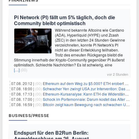
FINANZNEWS
Pi Network (PI) fällt um 5% täglich, doch die
Community bleibt optimistisch
Während bekannte Altcoins wie Cardano
(ADA), Hyperliquid (HYPE) und Zcash
(ZEC) in den letzten 24 Stunden Gewinne
verzeichneten, konnte Pi Network's PI
nicht an dieser Entwicklung teilhaben.
Trotz des erneuten Rückgangs bleibt die
Stimmung innerhalb der Krypto-Community gegenüber PI äußerst
optimistisch. Schlechte Nachrichten? Es ist schwierig, eine
[…]
(00)
vor 2 Stunden
07.08. 20:12 |
(00)
Ethereum auf dem Weg zu $5.000? ETH erobert wichtige Marke zurück, während Institutionen weiter akkumulieren
07.08. 18:00 |
(00)
Schwacher Yen zwingt USA zur Intervention: Das größte Risiko seit 15 Jahren
07.08. 17:13 |
(00)
Ethereum-Kursanalyse: Kann ETH die Widerstände der gleitenden Durchschnitte überwinden?
07.08. 17:00 |
(00)
Schock im Portemonnaie: Darum kostet das Alter deutlich mehr als Sie denken
07.08. 16:59 |
(00)
Bitcoin zeigt kaum Bewegung nach schwachen US-Arbeitsmarktdaten, Fed-Zinserhöhungschancen sinken auf 44%
BUSINESS/PRESSE
Endspurt für den B2Run Berlin:
Anmeldeschluss am 26. August