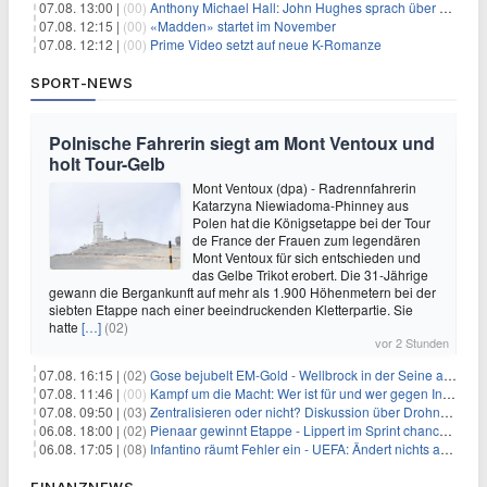
07.08. 13:00 |
(00)
Anthony Michael Hall: John Hughes sprach über eine Fortsetzung von 'The Breakfast Club'
07.08. 12:15 |
(00)
«Madden» startet im November
07.08. 12:12 |
(00)
Prime Video setzt auf neue K-Romanze
SPORT-NEWS
Polnische Fahrerin siegt am Mont Ventoux und
holt Tour-Gelb
Mont Ventoux (dpa) - Radrennfahrerin
Katarzyna Niewiadoma-Phinney aus
Polen hat die Königsetappe bei der Tour
de France der Frauen zum legendären
Mont Ventoux für sich entschieden und
das Gelbe Trikot erobert. Die 31-Jährige
gewann die Bergankunft auf mehr als 1.900 Höhenmetern bei der
siebten Etappe nach einer beeindruckenden Kletterpartie. Sie
hatte
[…]
(02)
vor 2 Stunden
07.08. 16:15 |
(02)
Gose bejubelt EM-Gold - Wellbrock in der Seine ausgebremst
07.08. 11:46 |
(00)
Kampf um die Macht: Wer ist für und wer gegen Infantino?
07.08. 09:50 |
(03)
Zentralisieren oder nicht? Diskussion über Drohnenabwehr
06.08. 18:00 |
(02)
Pienaar gewinnt Etappe - Lippert im Sprint chancenlos
06.08. 17:05 |
(08)
Infantino räumt Fehler ein - UEFA: Ändert nichts an Boykott