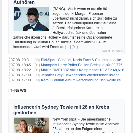
Aufhören
(BANG) - Auch wenn er auf die 90
zugeht, denkt Morgan Freeman
überhaupt nicht daran, sich zur Ruhe zu
setzen. Der Schauspieler blickt auf eine
äußerst erfolgreiche Karriere in
Hollywood zurück und übernahm
zahlreiche ikonische Rollen – darunter seine Oscar-prämierte
Darstellung in 'Million Dollar Baby' aus dem Jahr 2004. Im
kommenden Juni wird Freeman
[…]
(01)
vor 3 Stunden
07.08. 20:31 |
(00)
PickSport: Schöffel, North Face & Columbia Jacken ab 39,60€
07.08. 18:45 |
(01)
Monopoly Harry Potter Edition Brettspiel für 22,77€
07.08. 18:22 |
(01)
Makita DMP180Z Akku-Kompressor 18 V für 48,61€
07.08. 17:00 |
(00)
Jennifer Grey: Bewegendes Wiedersehen ihrer geschiedenen Eltern kurz vor dem Tod ihrer Mutter
07.08. 17:00 |
(00)
Karol G erklärt Album-Verschiebung: 'Ich wollte keine persönliche Situation ausnutzen'
IT-NEWS
Influencerin Sydney Towle mit 26 an Krebs
gestorben
New York (dpa) - Die amerikanische
Influencerin Sydney Towle ist im Alter von
26 Jahren an den Folgen einer