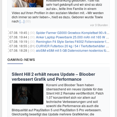
Krebserkrankung gestorben. «Sie hat
sehr hart gekämpft und wir sind so stolz
auf sie», teilte ihre Familie in einem
Video auf ihren Profilen in den sozialen Medien mit. «Wir werden
dich immer so sehr lieben», hieß es dazu. Geboren wurde Towle
nach
[…]
(00)
vor 3 Stunden
07.08. 19:45 |
(00)
Spider Farmer G3000 Growbox-Komplettset 90×90×180 cm für 379,99€
07.08. 19:44 |
(00)
Anker Laptop Powerbank 25.000 mAh mit 165 W refurbished für 58,39€
07.08. 19:19 |
(00)
Remington F4 Style Series F4002 Folienrasierer für 18,99€
07.08. 18:55 |
(01)
CURVER Futterbox 20 kg / 54 l Tierfutterbehälter mit Rollen für 19,99€
07.08. 18:28 |
(00)
aloSIM eSIM mit 5 GB Datenvolumen kostenlos für Windscribe-Pro-Nutzer
GAMING-NEWS
Silent Hill 2 erhält neues Update – Bloober
verbessert Grafik und Performance
Konami und Bloober Team haben
überraschend ein neues Update für das
Silent Hill 2 Remake veröffentlicht. Patch
1.07 konzentriert sich vor allem auf
technische Verbesserungen und soll
sowohl die Performance als auch die
Bildqualität auf PlayStation 5 und PlayStation 5 Pro verbessern.
Gleichzeitig beseitigt das Update mehrere Grafikfehler, die