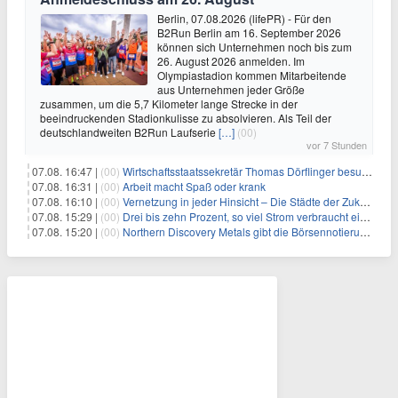
Berlin, 07.08.2026 (lifePR) - Für den
B2Run Berlin am 16. September 2026
können sich Unternehmen noch bis zum
26. August 2026 anmelden. Im
Olympiastadion kommen Mitarbeitende
aus Unternehmen jeder Größe
zusammen, um die 5,7 Kilometer lange Strecke in der
beeindruckenden Stadionkulisse zu absolvieren. Als Teil der
deutschlandweiten B2Run Laufserie
[…]
(00)
vor 7 Stunden
07.08. 16:47 |
(00)
Wirtschaftsstaatssekretär Thomas Dörflinger besucht Handwerksbetrieb im Kammerbezirk Freiburg
07.08. 16:31 |
(00)
Arbeit macht Spaß oder krank
07.08. 16:10 |
(00)
Vernetzung in jeder Hinsicht – Die Städte der Zukunft sind grün-blau
07.08. 15:29 |
(00)
Drei bis zehn Prozent, so viel Strom verbraucht ein Aufzug im Gebäude
07.08. 15:20 |
(00)
Northern Discovery Metals gibt die Börsennotierung an der Frankfurter Wertpapierbörse bekannt