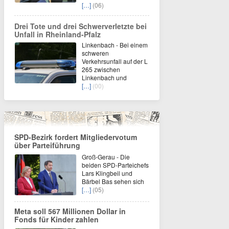
[…]
(06)
Drei Tote und drei Schwerverletzte bei
Unfall in Rheinland-Pfalz
Linkenbach - Bei einem
schweren
Verkehrsunfall auf der L
265 zwischen
Linkenbach und
[…]
(00)
SPD-Bezirk fordert Mitgliedervotum
über Parteiführung
Groß-Gerau - Die
beiden SPD-Parteichefs
Lars Klingbeil und
Bärbel Bas sehen sich
[…]
(05)
Meta soll 567 Millionen Dollar in
Fonds für Kinder zahlen