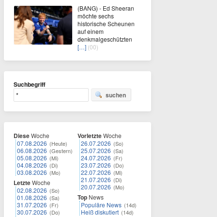
(BANG) - Ed Sheeran
möchte sechs
historische Scheunen
auf einem
denkmalgeschützten
[…]
(00)
Suchbegriff
suchen
Diese
Woche
Vorletzte
Woche
07.08.2026
26.07.2026
(Heute)
(So)
06.08.2026
25.07.2026
(Gestern)
(Sa)
05.08.2026
24.07.2026
(Mi)
(Fr)
04.08.2026
23.07.2026
(Di)
(Do)
03.08.2026
22.07.2026
(Mo)
(Mi)
21.07.2026
(Di)
Letzte
Woche
20.07.2026
(Mo)
02.08.2026
(So)
Top
News
01.08.2026
(Sa)
31.07.2026
Populäre News
(Fr)
(14d)
30.07.2026
Heiß diskutiert
(Do)
(14d)