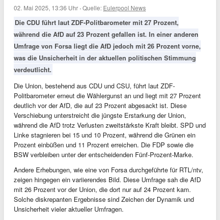
02. Mai 2025, 13:36 Uhr
·
Quelle:
Eulerpool News
Die CDU führt laut ZDF-Politbarometer mit 27 Prozent,
während die AfD auf 23 Prozent gefallen ist. In einer anderen
Umfrage von Forsa liegt die AfD jedoch mit 26 Prozent vorne,
was die Unsicherheit in der aktuellen politischen Stimmung
verdeutlicht.
Die Union, bestehend aus CDU und CSU, führt laut ZDF-
Politbarometer erneut die Wählergunst an und liegt mit 27 Prozent
deutlich vor der AfD, die auf 23 Prozent abgesackt ist. Diese
Verschiebung unterstreicht die jüngste Erstarkung der Union,
während die AfD trotz Verlusten zweitstärkste Kraft bleibt. SPD und
Linke stagnieren bei 15 und 10 Prozent, während die Grünen ein
Prozent einbüßen und 11 Prozent erreichen. Die FDP sowie die
BSW verbleiben unter der entscheidenden Fünf-Prozent-Marke.
Andere Erhebungen, wie eine von Forsa durchgeführte für RTL/ntv,
zeigen hingegen ein variierendes Bild. Diese Umfrage sah die AfD
mit 26 Prozent vor der Union, die dort nur auf 24 Prozent kam.
Solche diskrepanten Ergebnisse sind Zeichen der Dynamik und
Unsicherheit vieler aktueller Umfragen.