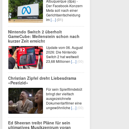
Albuquerque (dpa) -
Der Facebook-Konzern
Meta soll nach einer
Gerichtsentscheidung
im
[…]
(01)
Nintendo Switch 2 überholt
GameCube: Meilenstein schon nach
kurzer Zeit erreicht
Update vom 06. August
2026: Die Nintendo
Switch 2 hat weltweit
23,68 Millionen
[…]
(00)
Christian Zipfel dreht Liebesdrama
«Pestizid»
Für sein Spielfilmdebüt
bringt der vielfach
ausgezeichnete
Dokumentarfilmer eine
ungewöhnliche
[…]
(00)
Ed Sheeran treibt Pläne für sein
ultimatives Musikzentrum voran