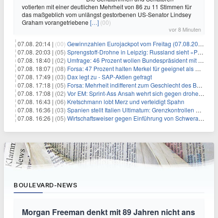
votierten mit einer deutlichen Mehrheit von 86 zu 11 Stimmen für
das maßgeblich vom unlängst gestorbenen US-Senator Lindsey
Graham vorangetriebene
[…]
(00)
vor 8 Minuten
07.08. 20:14 |
(00)
Gewinnzahlen Eurojackpot vom Freitag (07.08.2026)
07.08. 20:03 |
(05)
Sprengstoff-Drohne in Leipzig: Russland sieht «Provokation»
07.08. 18:40 |
(02)
Umfrage: 46 Prozent wollen Bundespräsident mit Politik-Erfahrung
07.08. 18:07 |
(08)
Forsa: 47 Prozent halten Merkel für geeignet als Bundespräsidentin
07.08. 17:49 |
(03)
Dax legt zu - SAP-Aktien gefragt
07.08. 17:18 |
(05)
Forsa: Mehrheit indifferent zum Geschlecht des Bundespräsidenten
07.08. 17:08 |
(02)
Vor EM: Sprint-Ass Ansah wehrt sich gegen drohende Sperre
07.08. 16:43 |
(06)
Kretschmann lobt Merz und verteidigt Spahn
07.08. 16:36 |
(03)
Spanien stellt Italien Ultimatum: Grenzkontrollen beenden
07.08. 16:26 |
(05)
Wirtschaftsweiser gegen Einführung von Schwerarbeiter-Rente
BOULEVARD-NEWS
Morgan Freeman denkt mit 89 Jahren nicht ans