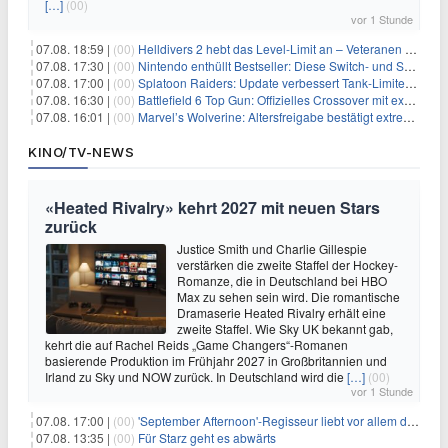
[…]
(00)
vor 1 Stunde
07.08. 18:59 |
(00)
Helldivers 2 hebt das Level-Limit an – Veteranen können endlich weiter aufsteigen
07.08. 17:30 |
(00)
Nintendo enthüllt Bestseller: Diese Switch- und Switch-2-Spiele verkaufen sich am besten
07.08. 17:00 |
(00)
Splatoon Raiders: Update verbessert Tank-Limiter und behebt Bugs
07.08. 16:30 |
(00)
Battlefield 6 Top Gun: Offizielles Crossover mit exklusiven Inhalten angekündigt
07.08. 16:01 |
(00)
Marvel’s Wolverine: Altersfreigabe bestätigt extreme Gewalt und düstere Szenen
KINO/TV-NEWS
«Heated Rivalry» kehrt 2027 mit neuen Stars
zurück
Justice Smith und Charlie Gillespie
verstärken die zweite Staffel der Hockey-
Romanze, die in Deutschland bei HBO
Max zu sehen sein wird. Die romantische
Dramaserie Heated Rivalry erhält eine
zweite Staffel. Wie Sky UK bekannt gab,
kehrt die auf Rachel Reids „Game Changers“-Romanen
basierende Produktion im Frühjahr 2027 in Großbritannien und
Irland zu Sky und NOW zurück. In Deutschland wird die
[…]
(00)
vor 1 Stunde
07.08. 17:00 |
(00)
'September Afternoon'-Regisseur liebt vor allem die 'Banalität' in seinen Filmen
07.08. 13:35 |
(00)
Für Starz geht es abwärts