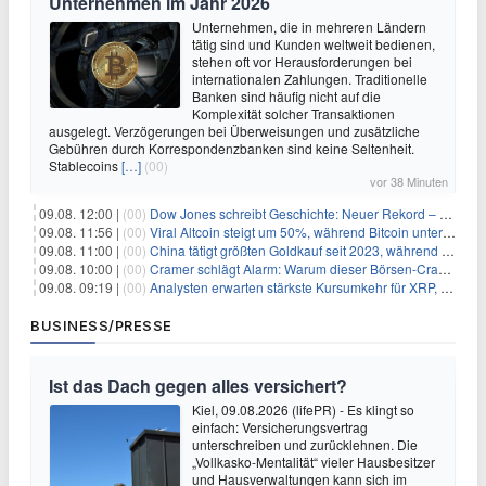
Unternehmen im Jahr 2026
Unternehmen, die in mehreren Ländern
tätig sind und Kunden weltweit bedienen,
stehen oft vor Herausforderungen bei
internationalen Zahlungen. Traditionelle
Banken sind häufig nicht auf die
Komplexität solcher Transaktionen
ausgelegt. Verzögerungen bei Überweisungen und zusätzliche
Gebühren durch Korrespondenzbanken sind keine Seltenheit.
Stablecoins
[…]
(00)
vor 38 Minuten
09.08. 12:00 |
(00)
Dow Jones schreibt Geschichte: Neuer Rekord – und Amazon knackt die nächste Billionen-Marke
09.08. 11:56 |
(00)
Viral Altcoin steigt um 50%, während Bitcoin unter $65.000 fällt
09.08. 11:00 |
(00)
China tätigt größten Goldkauf seit 2023, während Goldpreis um 8% steigt
09.08. 10:00 |
(00)
Cramer schlägt Alarm: Warum dieser Börsen-Crash die beste Einstiegschance seit Monaten ist
09.08. 09:19 |
(00)
Analysten erwarten stärkste Kursumkehr für XRP, während Polymarket skeptisch bleibt
BUSINESS/PRESSE
Ist das Dach gegen alles versichert?
Kiel, 09.08.2026 (lifePR) - Es klingt so
einfach: Versicherungsvertrag
unterschreiben und zurücklehnen. Die
„Vollkasko-Mentalität“ vieler Hausbesitzer
und Hausverwaltungen kann sich im