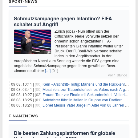
SPORT-NEWS
Schmutzkampagne gegen Infantino? FIFA
schaltet auf Angriff
Zürich (dpa) - Nun öffnet sich der
Giftschrank. Neue Vorwürfe setzen den
ohnehin schon angezählten FIFA-
Präsidenten Gianni Infantino weiter unter
Druck. Der Fußball-Weltverband schaltet
indes in den Angriffsmodus. In der
europäischen Nacht zum Sonntag wetterte die FIFA gegen eine
angebliche Schmutzkampagne gegen ihren gewählten Boss.
«Immer deutlicher
[…]
(01)
vor 1 Stunde
09.08. 10:41 |
(00)
Kein «Arschtritt» nötig: Märtens und die Rückkehr nach Paris
09.08. 03:41 |
(00)
Messi reist zur Trauerfeier seines Vaters nach Argentinien
08.08. 19:27 |
(02)
Frauen-Tour vor Finale mit Sekundenkrimi: Vollering in Gelb
08.08. 18:25 |
(01)
Autofahrer fährt in Italien in Gruppe von Radlern
08.08. 18:24 |
(00)
Lionel Messis Vater Jorge im Alter von 68 Jahren gestorben
FINANZNEWS
Die besten Zahlungsplattformen für globale