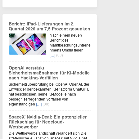
Bericht: iPad-Lieferungen im 2.
Quartal 2026 um 7,5 Prozent gesunken
Nach einem neuen
Bericht des
Marktforschungsunterne
hmens Omdia fielen
[…]
(00)
OpenAI verstärkt
Sicherheitsmaßnahmen für KI-Modelle
nach Hacking-Vorfällen
Sicherheitsüberprüfung bei OpenAI OpenAI, der
Entwickler der bekannten KI-Plattform ChatGPT,
hat beschlossen, seine KI-Modelle nach
besorgniserregenden Vorfällen von
eigenständigen
[…]
(00)
SpaceX' Nvidia-Deal: Ein potenzieller
Rückschlag für Neocloud-
Wettbewerber
Die Wettbewerbslandschaft verändert sich Die
strategische Allianz von SpaceX mit Nvidia hat