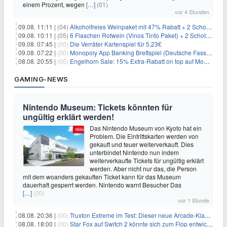
einem Prozent, wegen
[…]
(01)
vor 4 Stunden
09.08. 11:11 |
(04)
Alkoholfreies Weinpaket mit 47% Rabatt + 2 Schott Zwiesel Gläser GRATIS für 29,99€
09.08. 10:11 |
(05)
6 Flaschen Rotwein (Vinos Tinto Paket) + 2 Schott Zwiesel Gläser für 25,99€ inkl. Versand
09.08. 07:45 |
(00)
Die Verräter Kartenspiel für 5,23€
09.08. 07:22 |
(00)
Monopoly App Banking Brettspiel (Deutsche Fassung) für 9,84€
08.08. 20:55 |
(00)
Engelhorn Sale: 15% Extra-Rabatt on top auf Mode- und Sport-Artikel
GAMING-NEWS
Nintendo Museum: Tickets könnten für
ungültig erklärt werden!
Das Nintendo Museum von Kyoto hat ein
Problem. Die Eintrittskarten werden von
gekauft und teuer weiterverkauft. Dies
unterbindet Nintendo nun indem
weiterverkaufte Tickets für ungültig erklärt
werden. Aber nicht nur das, die Person
mit dem woanders gekauften Ticket kann für das Museum
dauerhaft gesperrt werden. Nintendo warnt Besucher Das
[…]
(00)
vor 1 Stunde
08.08. 20:36 |
(00)
Truxton Extreme im Test: Dieser neue Arcade-Klassiker verzeiht dir gar nichts
08.08. 18:00 |
(00)
Star Fox auf Switch 2 könnte sich zum Flop entwickeln