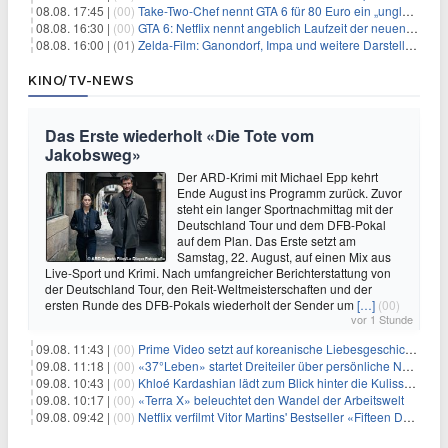
08.08. 17:45 |
(00)
Take-Two-Chef nennt GTA 6 für 80 Euro ein „unglaubliches Schnäppchen“
08.08. 16:30 |
(00)
GTA 6: Netflix nennt angeblich Laufzeit der neuen Gameplay-Präsentation
08.08. 16:00 |
(01)
Zelda-Film: Ganondorf, Impa und weitere Darsteller sollen feststehen
KINO/TV-NEWS
Das Erste wiederholt «Die Tote vom
Jakobsweg»
Der ARD-Krimi mit Michael Epp kehrt
Ende August ins Programm zurück. Zuvor
steht ein langer Sportnachmittag mit der
Deutschland Tour und dem DFB-Pokal
auf dem Plan. Das Erste setzt am
Samstag, 22. August, auf einen Mix aus
Live-Sport und Krimi. Nach umfangreicher Berichterstattung von
der Deutschland Tour, den Reit-Weltmeisterschaften und der
ersten Runde des DFB-Pokals wiederholt der Sender um
[…]
(00)
vor 1 Stunde
09.08. 11:43 |
(00)
Prime Video setzt auf koreanische Liebesgeschichte
09.08. 11:18 |
(00)
«37°Leben» startet Dreiteiler über persönliche Neuanfänge
09.08. 10:43 |
(00)
Khloé Kardashian lädt zum Blick hinter die Kulissen ihres Freundeskreises
09.08. 10:17 |
(00)
«Terra X» beleuchtet den Wandel der Arbeitswelt
09.08. 09:42 |
(00)
Netflix verfilmt Vitor Martins' Bestseller «Fifteen Days»