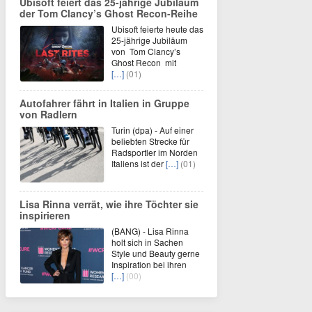
Ubisoft feiert das 25-jährige Jubiläum
der Tom Clancy’s Ghost Recon-Reihe
Ubisoft feierte heute das
25-jährige Jubiläum
von Tom Clancy’s
Ghost Recon mit
[…]
(01)
Autofahrer fährt in Italien in Gruppe
von Radlern
Turin (dpa) - Auf einer
beliebten Strecke für
Radsportler im Norden
Italiens ist der
[…]
(01)
Lisa Rinna verrät, wie ihre Töchter sie
inspirieren
(BANG) - Lisa Rinna
holt sich in Sachen
Style und Beauty gerne
Inspiration bei ihren
[…]
(00)