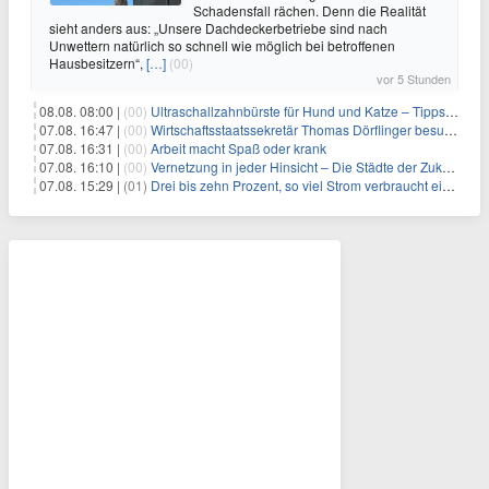
Schadensfall rächen. Denn die Realität
sieht anders aus: „Unsere Dachdeckerbetriebe sind nach
Unwettern natürlich so schnell wie möglich bei betroffenen
Hausbesitzern“,
[…]
(00)
vor 5 Stunden
08.08. 08:00 |
(00)
Ultraschallzahnbürste für Hund und Katze – Tipps zur erfolgreichen Eingewöhnung
07.08. 16:47 |
(00)
Wirtschaftsstaatssekretär Thomas Dörflinger besucht Handwerksbetrieb im Kammerbezirk Freiburg
07.08. 16:31 |
(00)
Arbeit macht Spaß oder krank
07.08. 16:10 |
(00)
Vernetzung in jeder Hinsicht – Die Städte der Zukunft sind grün-blau
07.08. 15:29 |
(01)
Drei bis zehn Prozent, so viel Strom verbraucht ein Aufzug im Gebäude