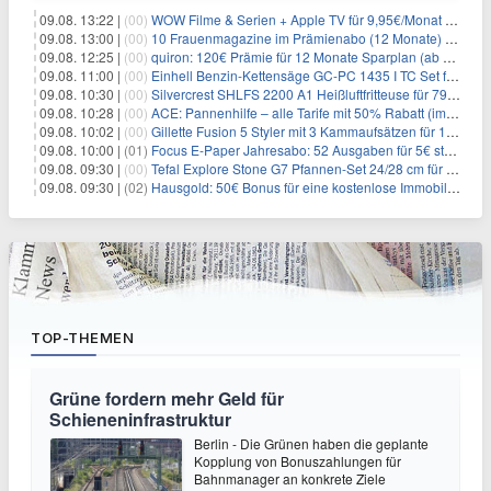
09.08. 13:22 |
(00)
WOW Filme & Serien + Apple TV für 9,95€/Monat // Alles von WOW (Filme, Serien, Live-Sport) für 34,97€/Monat
09.08. 13:00 |
(00)
10 Frauenmagazine im Prämienabo (12 Monate) mit Prämien bis zu 225€
09.08. 12:25 |
(00)
quiron: 120€ Prämie für 12 Monate Sparplan (ab 100€/Monat)
09.08. 11:00 |
(00)
Einhell Benzin-Kettensäge GC-PC 1435 I TC Set für 99,99€
09.08. 10:30 |
(00)
Silvercrest SHLFS 2200 A1 Heißluftfritteuse für 79,99€ – Grill & Räucherfunktion
09.08. 10:28 |
(00)
ACE: Pannenhilfe – alle Tarife mit 50% Rabatt (im ersten Jahr)
09.08. 10:02 |
(00)
Gillette Fusion 5 Styler mit 3 Kammaufsätzen für 16€
09.08. 10:00 |
(01)
Focus E-Paper Jahresabo: 52 Ausgaben für 5€ statt 207,48€ – per Formular kündbar!
09.08. 09:30 |
(00)
Tefal Explore Stone G7 Pfannen-Set 24/28 cm für 54,99€
09.08. 09:30 |
(02)
Hausgold: 50€ Bonus für eine kostenlose Immobilienbewertung
TOP-THEMEN
Grüne fordern mehr Geld für
Schieneninfrastruktur
Berlin - Die Grünen haben die geplante
Kopplung von Bonuszahlungen für
Bahnmanager an konkrete Ziele