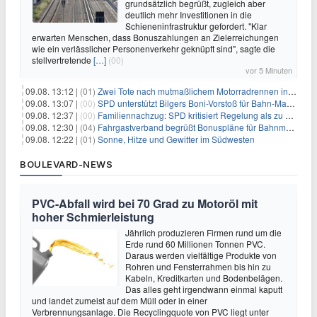
grundsätzlich begrüßt, zugleich aber
deutlich mehr Investitionen in die
Schieneninfrastruktur gefordert. "Klar
erwarten Menschen, dass Bonuszahlungen an Zielerreichungen
wie ein verlässlicher Personenverkehr geknüpft sind", sagte die
stellvertretende
[…]
(00)
vor 5 Minuten
09.08. 13:12 |
(01)
Zwei Tote nach mutmaßlichem Motorradrennen in Köln
09.08. 13:07 |
(00)
SPD unterstützt Bilgers Boni-Vorstoß für Bahn-Manager
09.08. 12:37 |
(00)
Familiennachzug: SPD kritisiert Regelung als zu streng
09.08. 12:30 |
(04)
Fahrgastverband begrüßt Bonuspläne für Bahnmanager
09.08. 12:22 |
(01)
Sonne, Hitze und Gewitter im Südwesten
BOULEVARD-NEWS
PVC-Abfall wird bei 70 Grad zu Motoröl mit
hoher Schmierleistung
Jährlich produzieren Firmen rund um die
Erde rund 60 Millionen Tonnen PVC.
Daraus werden vielfältige Produkte von
Rohren und Fensterrahmen bis hin zu
Kabeln, Kreditkarten und Bodenbelägen.
Das alles geht irgendwann einmal kaputt
und landet zumeist auf dem Müll oder in einer
Verbrennungsanlage. Die Recyclingquote von PVC liegt unter