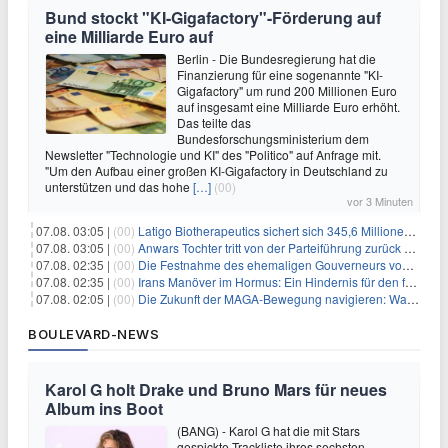
Bund stockt "KI-Gigafactory"-Förderung auf
eine Milliarde Euro auf
Berlin - Die Bundesregierung hat die
Finanzierung für eine sogenannte "KI-
Gigafactory" um rund 200 Millionen Euro
auf insgesamt eine Milliarde Euro erhöht.
Das teilte das
Bundesforschungsministerium dem
Newsletter "Technologie und KI" des "Politico" auf Anfrage mit.
"Um den Aufbau einer großen KI-Gigafactory in Deutschland zu
unterstützen und das hohe
[…]
(00)
vor 3 Minuten
07.08. 03:05 |
(00)
Latigo Biotherapeutics sichert sich 345,6 Millionen Dollar in einer erhöhten IPO und ebnet den Weg für nicht-opioide Schmerztherapie
07.08. 03:05 |
(00)
Anwars Tochter tritt von der Parteiführung zurück und hebt politische Turbulenzen hervor
07.08. 02:35 |
(00)
Die Festnahme des ehemaligen Gouverneurs von Mexiko hebt die anhaltenden Herausforderungen in der Governance und im Geschäftsumfeld hervor
07.08. 02:35 |
(00)
Irans Manöver im Hormus: Ein Hindernis für den freien Handel und das Investorenvertrauen
07.08. 02:05 |
(00)
Die Zukunft der MAGA-Bewegung navigieren: Was steht für Investoren auf dem Spiel?
BOULEVARD-NEWS
Karol G holt Drake und Bruno Mars für neues
Album ins Boot
(BANG) - Karol G hat die mit Stars
gespickte Trackliste ihres sechsten