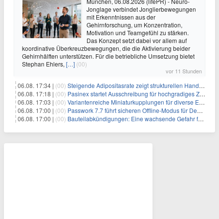
München, 06.08.2026 (lifePR) - Neuro-
Jonglage verbindet Jonglierbewegungen
mit Erkenntnissen aus der
Gehirnforschung, um Konzentration,
Motivation und Teamgefühl zu stärken.
Das Konzept setzt dabei vor allem auf
koordinative Überkreuzbewegungen, die die Aktivierung beider
Gehirnhälften unterstützen. Für die betriebliche Umsetzung bietet
Stephan Ehlers,
[…]
(00)
vor 11 Stunden
06.08. 17:34 |
(00)
Steigende Adipositasrate zeigt strukturellen Handlungsbedarf bei der Ernährung schulpflichtiger Kinder
06.08. 17:18 |
(00)
Pasinex startet Ausschreibung für hochgradiges Zinksulfidkonzentrat mit Germanium- und Silbergehalten und stellt ein Betriebsupdate bereit
06.08. 17:03 |
(00)
Variantenreiche Miniaturkupplungen für diverse Einsatzbereiche
06.08. 17:00 |
(00)
Passwork 7.7 führt sicheren Offline-Modus für Desktop- und Mobile-Apps ein
06.08. 17:00 |
(00)
Bauteilabkündigungen: Eine wachsende Gefahr für industrielle Elektroniksysteme