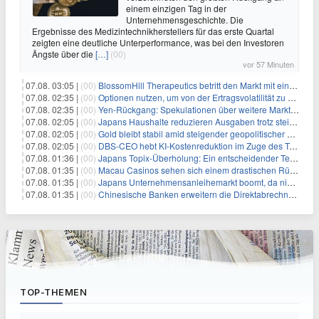
einem einzigen Tag in der
Unternehmensgeschichte. Die
Ergebnisse des Medizintechnikherstellers für das erste Quartal
zeigten eine deutliche Unterperformance, was bei den Investoren
Ängste über die
[…]
(00)
vor 57 Minuten
07.08. 03:05 |
(00)
BlossomHill Therapeutics betritt den Markt mit einem IPO-Boost von 150 Millionen Dollar
07.08. 02:35 |
(00)
Optionen nutzen, um von der Ertragsvolatilität zu profitieren
07.08. 02:35 |
(00)
Yen-Rückgang: Spekulationen über weitere Marktinterventionen nehmen zu
07.08. 02:05 |
(00)
Japans Haushalte reduzieren Ausgaben trotz steigender Löhne: Ein Warnsignal für das Wachstum
07.08. 02:05 |
(00)
Gold bleibt stabil amid steigender geopolitischer Spannungen im Persischen Golf
07.08. 02:05 |
(00)
DBS-CEO hebt KI-Kostenreduktion im Zuge des Token-Paradoxons hervor
07.08. 01:36 |
(00)
Japans Topix-Überholung: Ein entscheidender Test für Small Caps
07.08. 01:35 |
(00)
Macau Casinos sehen sich einem drastischen Rückgang der Einnahmen angesichts der anhaltenden China-Razzia gegenüber
07.08. 01:35 |
(00)
Japans Unternehmensanleihemarkt boomt, da niedriger bewertete Kreditnehmer nach Schutz durch Covenants suchen
07.08. 01:35 |
(00)
Chinesische Banken erweitern die Direktabrechnung zur Unterstützung der globalen Rolle des Yuan
TOP-THEMEN