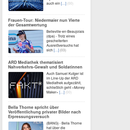
auch ein
[…]
(00)
Frauen-Tour: Niedermaier nun Vierte
der Gesamtwertung
Belleville-en-Beaujolais
(dpa) - Trotz eines
gescheiterten
Ausreißversuchs hat
sich
[…]
(03)
ARD Mediathek thematisiert
Nahverkehrs-Gewalt und Soldatinnen
Auch Samuel Kutger ist
im Line-Up der ARD
Mediathek aufgezählt,
schließlich geht «Money
Maker»
[…]
(00)
Bella Thorne spricht über
Veröffentlichung privater Bilder nach
Erpressungsversuch
(BANG) - Bella Thorne
hat über die