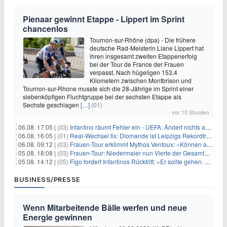
Pienaar gewinnt Etappe - Lippert im Sprint
chancenlos
Tournon-sur-Rhône (dpa) - Die frühere
deutsche Rad-Meisterin Liane Lippert hat
ihren insgesamt zweiten Etappenerfolg
bei der Tour de France der Frauen
verpasst. Nach hügeligen 153,4
Kilometern zwischen Montbrison und
Tournon-sur-Rhone musste sich die 28-Jährige im Sprint einer
siebenköpfigen Fluchtgruppe bei der sechsten Etappe als
Sechste geschlagen
[…]
(01)
vor 10 Stunden
06.08. 17:05 |
(03)
Infantino räumt Fehler ein - UEFA: Ändert nichts an Boykott
06.08. 16:05 |
(01)
Real-Wechsel fix: Diomande ist Leipzigs Rekordtransfer
06.08. 09:12 |
(03)
Frauen-Tour erklimmt Mythos Ventoux: «Können alles schaffen»
05.08. 18:08 |
(03)
Frauen-Tour: Niedermaier nun Vierte der Gesamtwertung
05.08. 14:12 |
(05)
Figo fordert Infantinos Rücktritt: «Er sollte gehen. Jetzt»
BUSINESS/PRESSE
Wenn Mitarbeitende Bälle werfen und neue
Energie gewinnen