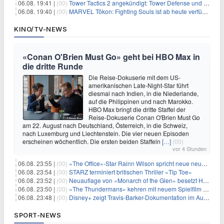
06.08. 19:41 |
(00)
Tower Tactics 2 angekündigt: Tower Defense und Deckbuilding Kombo kehrt zurück
06.08. 19:40 |
(00)
MARVEL Tōkon: Fighting Souls ist ab heute verfügbar
KINO/TV-NEWS
«Conan O'Brien Must Go» geht bei HBO Max in
die dritte Runde
Die Reise-Dokuserie mit dem US-
amerikanischen Late-Night-Star führt
diesmal nach Indien, in die Niederlande,
auf die Philippinen und nach Marokko.
HBO Max bringt die dritte Staffel der
Reise-Dokuserie Conan O'Brien Must Go
am 22. August nach Deutschland, Österreich, in die Schweiz,
nach Luxemburg und Liechtenstein. Die vier neuen Episoden
erscheinen wöchentlich. Die ersten beiden Staffeln
[…]
(00)
vor 4 Stunden
06.08. 23:55 |
(00)
«The Office»-Star Rainn Wilson spricht neue neuseeländische Serie «Settling»
06.08. 23:54 |
(00)
STARZ terminiert britischen Thriller «Tip Toe»
06.08. 23:52 |
(00)
Neuauflage von «Monarch of the Glen» besetzt Hauptrollen
06.08. 23:50 |
(00)
«The Thundermans» kehren mit neuem Spielfilm zurück
06.08. 23:48 |
(00)
Disney+ zeigt Travis-Barker-Dokumentation im August
SPORT-NEWS