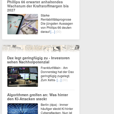
Phillips 66 erwartet anhaltendes
Wachstum der Kraftstoffmargen bis
2027
Starke
Rentabilitätsprognose
Die jüngsten Aussagen
von Phillips 66 deuten
darauf
[…]
(00)
Dax legt geringfügig zu - Investoren
sehen Nachholpotenzial
Frankfurt/Main - Am
Donnerstag hat der Dax
geringfügig zugelegt.
Zum Xetra-
[…]
(00)
Algorithmen greifen an: Was hinter
den KI-Attacken steckt
Berlin (dpa) - Immer
häufiger steckt KI hinter
Cyberattacken. Nun ist