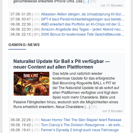
gerüchteweise erwartete iPhone Ultra. Das
[…]
(00)
vor 11 Stunden
07.08. 01:35 |
(00)
Atlassian-Aktien steigen, da Umsatzsprung KI-Sorgen dämpft
07.08. 00:47 |
(00)
GPT-4 baut Persönlichkeitsfragebögen aus beliebigen Texten und sagt Antworten voraus
06.08. 22:36 |
(00)
AMD erweitert das Portfolio an KI-Chips mit der Übernahme von Taalas
06.08. 22:30 |
(04)
Amazon-Angebote des Tages – jeden Abend neue Deals zum Stöbern
06.08. 22:15 |
(01)
200€ Bonus für kostenloses Tide Geschäftskundenkonto
GAMING-NEWS
Naturalist Update für Ball x Pit verfügbar —
neuer Content auf allen Plattformen
Das letzte und natürlich wieder
kostenlose Update für das erfolgreiche
Ball-Bouncing-Roguelite BALL x PIT ist
da! The Naturalist Update ist ab sofort auf
allen Plattformen verfügbar und fügt dem
Spiel noch mehr Charaktere, Bälle und
Passive Fähigkeiten hinzu, wodurch sich die Möglichkeiten eines
Runs erheblich erweitern. Neue Charaktere
[…]
(00)
vor 5 Stunden
06.08. 22:26 |
(00)
Neuer Horror‑Titel The Skin Stapler feiert Release
06.08. 19:42 |
(00)
Tom Clancy’s The Division Resurgence – ab sofort für euch verfügbar
06.08. 19:41 |
(00)
Farmer’s Dynasty 2 bringt euch neue Fahrzeuge