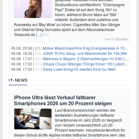
Studioalbums veröffentlicht. "Champagne
Papi" Drake ist auf dem Song 'Ahí' zu
hören, während Bruno Mars auf 'Still'
mitwirkt. Außerdem sind Judeline und
Rusowsky auf 'Bby Wow' zu hören. Cigarettes After Sex-Sänger
und Gitarrist Greg Gonzalez spielt auf dem Albumabschluss
'Después de
[…]
(00)
vor 11 Stunden
06.08. 20:46 |
(01)
Midea Waschmaschine 8 kg Energieklasse A-10% 1400 U/Min für 289,97€
06.08. 18:33 |
(00)
JONR T5 Pro Saug- und Wischroboter für 194,99€
06.08. 17:47 |
(00)
Wellness in Bayern: 2 Übernachtungen im DAS LUDWIG Sports Resort inkl. HP + Wellness ab 174€ p.P.
06.08. 17:02 |
(00)
Chupa Chups Stranger Things Eimer 150 Lutscher für 21,95€
06.08. 17:00 |
(00)
Daisy Lowe bringt ihr zweites Kind zur Welt
IT-NEWS
iPhone Ultra lässt Verkauf faltbarer
Smartphones 2026 um 20 Prozent steigen
Laut Branchenberichten werden die
weltweiten Auslieferungen faltbarer
Smartphones im Jahr 2026 im Vergleich
zum Vorjahr voraussichtlich um 20
Prozent wachsen. Hauptverantwortlich für
diesen Schub dürfte Apples erstes faltbares Smartphone sein: das