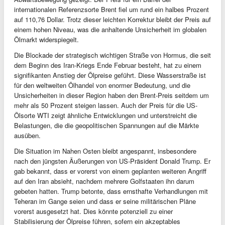
internationalen Referenzsorte Brent fiel um rund ein halbes Prozent
auf 110,76 Dollar. Trotz dieser leichten Korrektur bleibt der Preis auf
einem hohen Niveau, was die anhaltende Unsicherheit im globalen
Ölmarkt widerspiegelt.
Die Blockade der strategisch wichtigen Straße von Hormus, die seit
dem Beginn des Iran-Kriegs Ende Februar besteht, hat zu einem
signifikanten Anstieg der Ölpreise geführt. Diese Wasserstraße ist
für den weltweiten Ölhandel von enormer Bedeutung, und die
Unsicherheiten in dieser Region haben den Brent-Preis seitdem um
mehr als 50 Prozent steigen lassen. Auch der Preis für die US-
Ölsorte WTI zeigt ähnliche Entwicklungen und unterstreicht die
Belastungen, die die geopolitischen Spannungen auf die Märkte
ausüben.
Die Situation im Nahen Osten bleibt angespannt, insbesondere
nach den jüngsten Äußerungen von US-Präsident Donald Trump. Er
gab bekannt, dass er vorerst von einem geplanten weiteren Angriff
auf den Iran absieht, nachdem mehrere Golfstaaten ihn darum
gebeten hatten. Trump betonte, dass ernsthafte Verhandlungen mit
Teheran im Gange seien und dass er seine militärischen Pläne
vorerst ausgesetzt hat. Dies könnte potenziell zu einer
Stabilisierung der Ölpreise führen, sofern ein akzeptables