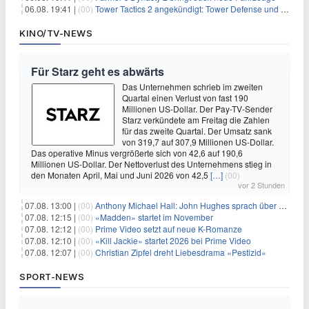
06.08. 19:41 |
(00)
Tower Tactics 2 angekündigt: Tower Defense und Deckbuilding Kombo kehrt zurück
KINO/TV-NEWS
Für Starz geht es abwärts
Das Unternehmen schrieb im zweiten
Quartal einen Verlust von fast 190
Millionen US-Dollar. Der Pay-TV-Sender
Starz verkündete am Freitag die Zahlen
für das zweite Quartal. Der Umsatz sank
von 319,7 auf 307,9 Millionen US-Dollar.
Das operative Minus vergrößerte sich von 42,6 auf 190,6
Millionen US-Dollar. Der Nettoverlust des Unternehmens stieg in
den Monaten April, Mai und Juni 2026 von 42,5
[…]
(00)
vor 2 Stunden
07.08. 13:00 |
(00)
Anthony Michael Hall: John Hughes sprach über eine Fortsetzung von 'The Breakfast Club'
07.08. 12:15 |
(00)
«Madden» startet im November
07.08. 12:12 |
(00)
Prime Video setzt auf neue K-Romanze
07.08. 12:10 |
(00)
«Kill Jackie» startet 2026 bei Prime Video
07.08. 12:07 |
(00)
Christian Zipfel dreht Liebesdrama «Pestizid»
SPORT-NEWS