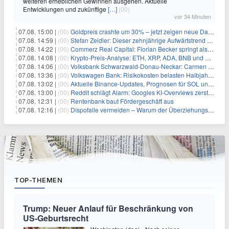
weiteren erheblichen Gewinnen ausgehen. Aktuelle
Entwicklungen und zukünftige
[…]
(00)
vor 34 Minuten
07.08. 15:00 |
(00)
Goldpreis crashte um 30% – jetzt zeigen neue Daten: War es berechtigt?
07.08. 14:59 |
(00)
Stefan Zeidler: Dieser zehnjährige Aufwärtstrend macht mich optimistisch
07.08. 14:22 |
(00)
Commerz Real Capital: Florian Becker springt als Leiter ein
07.08. 14:08 |
(00)
Krypto-Preis-Analyse: ETH, XRP, ADA, BNB und HYPE
07.08. 14:06 |
(00)
Volksbank Schwarzwald-Donau-Neckar: Carmen Wedam übernimmt Aufsichtsratsvorsitz
07.08. 13:36 |
(00)
Volkswagen Bank: Risikokosten belasten Halbjahresergebnis
07.08. 13:02 |
(00)
Aktuelle Binance-Updates, Prognosen für SOL und DOGE: Zusammenfassung vom 7. August
07.08. 13:00 |
(00)
Reddit schlägt Alarm: Googles KI-Overviews zerstören das Traffic-Geschäftsmodell
07.08. 12:31 |
(00)
Rentenbank baut Fördergeschäft aus
07.08. 12:16 |
(00)
Dispofalle vermeiden – Warum der Überziehungskredit teurer ist als gedacht
TOP-THEMEN
Trump: Neuer Anlauf für Beschränkung von
US-Geburtsrecht