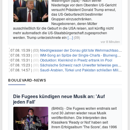
Washington (dpa) - Nach seiner
Niederlage vor dem Obersten US-Gericht
versucht Präsident Donald Trump erneut,
das US-Geburtsrecht bestimmter
Gruppen einzuschränken.
Neugeborenen, deren Mütter
ausschließlich für die Geburt in die USA reisen, soll künftig nicht
mehr automatisch die US-Staatsbürgerschaft zugesprochen
werden. Trump unterzeichnete ein
[…]
(09)
vor 8 Minuten
07.08. 15:39 |
(03)
Niedrigwasser der Donau gibt tote Wehrmachtssoldaten frei
07.08. 15:33 |
(00)
WM-Song an Spitze der Single-Charts - Blumengarten auf Platz zwei
07.08. 15:31 |
(00)
Obduktion: Kleinkind in Preetz ertrank im Pool
07.08. 15:23 |
(00)
Sächsische Schweiz nach Unwetter teilweise gesperrt
07.08. 14:57 |
(00)
Saudi-Arabien, Türkei und Pakistan schließen Militärbündnis
BOULEVARD-NEWS
Die Fugees kündigen neue Musik an: 'Auf
jeden Fall'
(BANG) - Die Fugees wollen erstmals seit
rund 30 Jahren wieder neue Musik
veröffentlichen. Die Interpreten des
Klassikers 'Ready or Not' haben seit
ihrem Erfolgsalbum 'The Score', das 1996