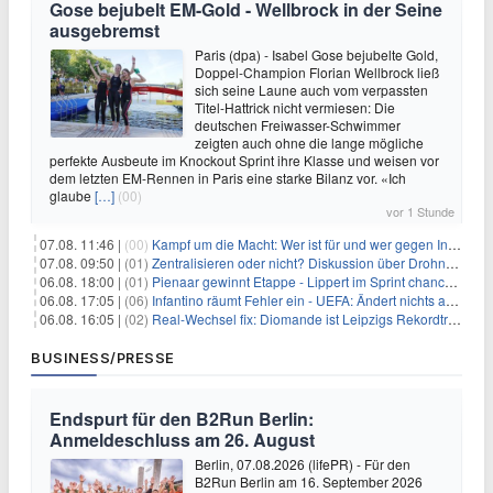
Gose bejubelt EM-Gold - Wellbrock in der Seine
ausgebremst
Paris (dpa) - Isabel Gose bejubelte Gold,
Doppel-Champion Florian Wellbrock ließ
sich seine Laune auch vom verpassten
Titel-Hattrick nicht vermiesen: Die
deutschen Freiwasser-Schwimmer
zeigten auch ohne die lange mögliche
perfekte Ausbeute im Knockout Sprint ihre Klasse und weisen vor
dem letzten EM-Rennen in Paris eine starke Bilanz vor. «Ich
glaube
[…]
(00)
vor 1 Stunde
07.08. 11:46 |
(00)
Kampf um die Macht: Wer ist für und wer gegen Infantino?
07.08. 09:50 |
(01)
Zentralisieren oder nicht? Diskussion über Drohnenabwehr
06.08. 18:00 |
(01)
Pienaar gewinnt Etappe - Lippert im Sprint chancenlos
06.08. 17:05 |
(06)
Infantino räumt Fehler ein - UEFA: Ändert nichts an Boykott
06.08. 16:05 |
(02)
Real-Wechsel fix: Diomande ist Leipzigs Rekordtransfer
BUSINESS/PRESSE
Endspurt für den B2Run Berlin:
Anmeldeschluss am 26. August
Berlin, 07.08.2026 (lifePR) - Für den
B2Run Berlin am 16. September 2026