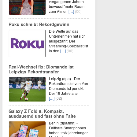
vergangenen Jahren
bewusst "mehr Raum
zum Atmen
[…]
(00)
Roku schreibt Rekordgewinn
Die Wette auf das
Unternehmen hat sich
ausgezahlt: Der
Streaming-Spezialist ist
in den
[…]
(00)
Real-Wechsel fix: Diomande ist
Leipzigs Rekordtransfer
Leipzig (dpa) - Der
Rekordtransfer von Yan
Diomande ist perfekt.
Der 19 Jahre alte
[…]
(02)
Galaxy Z Fold 8: Kompakt,
ausdauernd und fast ohne Falte
Berlin (dpa/tmn) -
Faltbare Smartphones
haben trotz jahrelanger