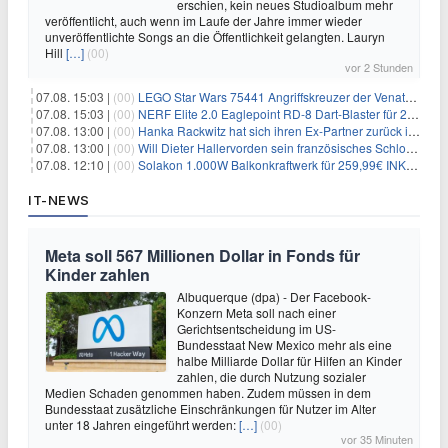
erschien, kein neues Studioalbum mehr
veröffentlicht, auch wenn im Laufe der Jahre immer wieder
unveröffentlichte Songs an die Öffentlichkeit gelangten. Lauryn
Hill
[…]
(00)
vor 2 Stunden
07.08. 15:03 |
(00)
LEGO Star Wars 75441 Angriffskreuzer der Venator-Klasse für 50,25€
07.08. 15:03 |
(00)
NERF Elite 2.0 Eaglepoint RD-8 Dart-Blaster für 20,49€
07.08. 13:00 |
(00)
Hanka Rackwitz hat sich ihren Ex-Partner zurück ins Haus geholt
07.08. 13:00 |
(00)
Will Dieter Hallervorden sein französisches Schloss verkaufen?
07.08. 12:10 |
(00)
Solakon 1.000W Balkonkraftwerk für 259,99€ INKL. VERSAND! 800W Wechselrichter, bifazial
IT-NEWS
Meta soll 567 Millionen Dollar in Fonds für
Kinder zahlen
Albuquerque (dpa) - Der Facebook-
Konzern Meta soll nach einer
Gerichtsentscheidung im US-
Bundesstaat New Mexico mehr als eine
halbe Milliarde Dollar für Hilfen an Kinder
zahlen, die durch Nutzung sozialer
Medien Schaden genommen haben. Zudem müssen in dem
Bundesstaat zusätzliche Einschränkungen für Nutzer im Alter
unter 18 Jahren eingeführt werden:
[…]
(00)
vor 35 Minuten