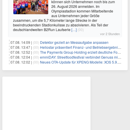
können sich Unternehmen noch bis zum
26. August 2026 anmelden. Im
Olympiastadion kommen Mitarbeitende
aus Unternehmen jeder Größe
zusammen, um die 5,7 Kilometer lange Strecke in der
beeindruckenden Stadionkulisse zu absolvieren. Als Teil der
deutschlandweiten B2Run Laufserie
[…]
(00)
vor 2 Stunden
07.08. 14:09 |
(00)
Detektor gezielt an Messaufgabe anpassen
07.08. 13:47 |
(00)
Heliostar präsentiert Finanz- und Betriebsergebnis für das zweite Quartal 2026 mit Goldproduktion und Barreserven in Rekordhöhe
07.08. 12:52 |
(00)
The Payments Group Holding erzielt deutliche Fortschritte bei ihren AI-Projekten
07.08. 12:04 |
(00)
emmiDAY: Streetfoodfestival verbindet Genuss mit Engagement gegen Brustkrebs
07.08. 12:02 |
(00)
Neues OTA-Update für XPENG Modelle: XOS 5.9.5 erweitert Sicherheits-, Lade- und Komfortfunktionen