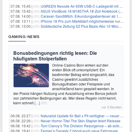
07.08. 15:45 |
(00)
UGREEN Nexode Air 65W USB-C-Ladegerät mit GaN-Technik für 24,99€
07.08. 15:45 |
(00)
ASUS VivoBook 18 M1807HA 18-Zoll-Notebook (Ryzen 7, 16GB) für 734,57€
07.08. 14:00 |
(00)
Caravan SandWitch: Erkundungsabenteuer ab 13.08. gratis im Epic Games Store
07.08. 13:11 |
(00)
iPhone 18 Pro zum Marktstart möglicherweise nur begrenzt verfügbar
07.08. 13:00 |
(00)
Süddeutsche Zeitung SZ Plus Basis-Abo 10 Wochen für 10€
GAMING-NEWS
Bonusbedingungen richtig lesen: Die
häufigsten Stolperfallen
Online-Casino-Boni wirken auf den
ersten Blick oft unkompliziert: Ein
bestimmter Betrag wird eingezahlt, das
Casino gewährt zusätzliches
Bonusguthaben oder Freispiele und
anschließend kann gespielt werden. In
der Praxis hängen Nutzung und Auszahlung eines Bonus jedoch
von zahlreichen Bedingungen ab. Wer diese Regeln nicht kennt,
kann schnell
[…]
(00)
vor 3 Stunden
06.08. 22:27 |
(00)
Naturalist Update für Ball x Pit verfügbar — neuer Content auf allen Plattformen
06.08. 22:26 |
(00)
Neuer Horror‑Titel The Skin Stapler feiert Release
06.08. 19:42 |
(00)
Tom Clancy’s The Division Resurgence – ab sofort für euch verfügbar
06.08. 19:41 |
(00)
Farmer’s Dynasty 2 bringt euch neue Fahrzeuge