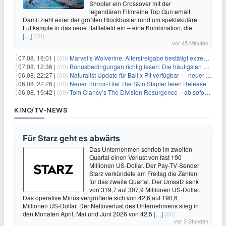
Shooter ein Crossover mit der
legendären Filmreihe Top Gun erhält.
Damit zieht einer der größten Blockbuster rund um spektakuläre
Luftkämpfe in das neue Battlefield ein – eine Kombination, die
[…]
(00)
vor 45 Minuten
07.08. 16:01 |
(00)
Marvel’s Wolverine: Altersfreigabe bestätigt extreme Gewalt und düstere Szenen
07.08. 12:36 |
(00)
Bonusbedingungen richtig lesen: Die häufigsten Stolperfallen
06.08. 22:27 |
(00)
Naturalist Update für Ball x Pit verfügbar — neuer Content auf allen Plattformen
06.08. 22:26 |
(00)
Neuer Horror‑Titel The Skin Stapler feiert Release
06.08. 19:42 |
(00)
Tom Clancy’s The Division Resurgence – ab sofort für euch verfügbar
KINO/TV-NEWS
Für Starz geht es abwärts
Das Unternehmen schrieb im zweiten
Quartal einen Verlust von fast 190
Millionen US-Dollar. Der Pay-TV-Sender
Starz verkündete am Freitag die Zahlen
für das zweite Quartal. Der Umsatz sank
von 319,7 auf 307,9 Millionen US-Dollar.
Das operative Minus vergrößerte sich von 42,6 auf 190,6
Millionen US-Dollar. Der Nettoverlust des Unternehmens stieg in
den Monaten April, Mai und Juni 2026 von 42,5
[…]
(00)
vor 3 Stunden