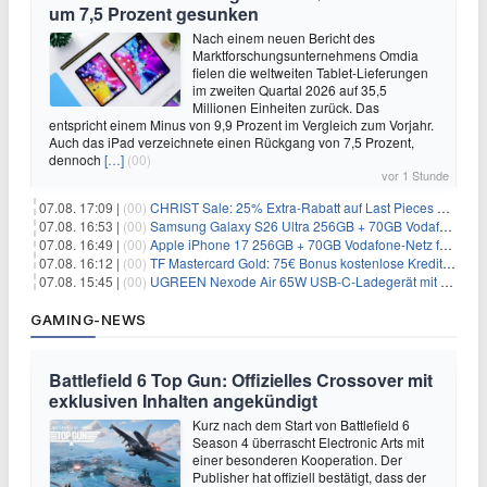
um 7,5 Prozent gesunken
Nach einem neuen Bericht des
Marktforschungsunternehmens Omdia
fielen die weltweiten Tablet-Lieferungen
im zweiten Quartal 2026 auf 35,5
Millionen Einheiten zurück. Das
entspricht einem Minus von 9,9 Prozent im Vergleich zum Vorjahr.
Auch das iPad verzeichnete einen Rückgang von 7,5 Prozent,
dennoch
[…]
(00)
vor 1 Stunde
07.08. 17:09 |
(00)
CHRIST Sale: 25% Extra-Rabatt auf Last Pieces bei Schmuck & Uhren
07.08. 16:53 |
(00)
Samsung Galaxy S26 Ultra 256GB + 70GB Vodafone-Netz für 34,99€/Monat (effektiv 4,74€/Monat)
07.08. 16:49 |
(00)
Apple iPhone 17 256GB + 70GB Vodafone-Netz für 34,99€/Monat (effektiv 6,41€/Monat)
07.08. 16:12 |
(00)
TF Mastercard Gold: 75€ Bonus kostenlose Kreditkarte ohne Fremdwährungsgebühren
07.08. 15:45 |
(00)
UGREEN Nexode Air 65W USB-C-Ladegerät mit GaN-Technik für 24,99€
GAMING-NEWS
Battlefield 6 Top Gun: Offizielles Crossover mit
exklusiven Inhalten angekündigt
Kurz nach dem Start von Battlefield 6
Season 4 überrascht Electronic Arts mit
einer besonderen Kooperation. Der
Publisher hat offiziell bestätigt, dass der