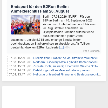
Endspurt für den B2Run Berlin:
Anmeldeschluss am 26. August
Berlin, 07.08.2026 (lifePR) - Für den
B2Run Berlin am 16. September 2026
können sich Unternehmen noch bis zum
26. August 2026 anmelden. Im
Olympiastadion kommen Mitarbeitende
aus Unternehmen jeder Größe
zusammen, um die 5,7 Kilometer lange Strecke in der
beeindruckenden Stadionkulisse zu absolvieren. Als Teil der
deutschlandweiten B2Run Laufserie
[…]
(00)
vor 4 Stunden
07.08. 15:29 |
(00)
Drei bis zehn Prozent, so viel Strom verbraucht ein Aufzug im Gebäude
07.08. 15:20 |
(00)
Northern Discovery Metals gibt die Börsennotierung an der Frankfurter Wertpapierbörse bekannt
07.08. 15:09 |
(00)
Zu viele Tools, zu wenig Überblick? Welche Software IT-Dienstleister wirklich brauchen
07.08. 14:09 |
(00)
Detektor gezielt an Messaufgabe anpassen
07.08. 13:47 |
(00)
Heliostar präsentiert Finanz- und Betriebsergebnis für das zweite Quartal 2026 mit Goldproduktion und Barreserven in Rekordhöhe