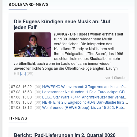
BOULEVARD-NEWS
Die Fugees kündigen neue Musik an: 'Auf
jeden Fall'
(BANG) - Die Fugees wollen erstmals seit
rund 30 Jahren wieder neue Musik
veröffentlichen. Die Interpreten des
Klassikers 'Ready or Not' haben seit
ihrem Erfolgsalbum 'The Score', das 1996
erschien, kein neues Studioalbum mehr
veröffentlicht, auch wenn im Laufe der Jahre immer wieder
unveröffentlichte Songs an die Öffentlichkeit gelangten. Lauryn
Hill
[…]
(00)
vor 4 Stunden
07.08. 16:22 |
(00)
HAWESKO Weinversand: 3 Tage versandkostenfrei bestellen (MBW 25€)
07.08. 15:53 |
(00)
Lottoscanner-Neukunden: 1 Feld EuroJackpot GRATIS spielen
07.08. 15:03 |
(00)
LEGO Star Wars 75441 Angriffskreuzer der Venator-Klasse für 50,25€
07.08. 15:03 |
(00)
NERF Elite 2.0 Eaglepoint RD-8 Dart-Blaster für 20,49€
07.08. 13:12 |
(00)
Weinfreunde (REWE Group): bis zu 15-25% Rabatt je nach Anzahl der Flaschen
IT-NEWS
Bericht: iPad-Lieferungen im 2. Quartal 2026