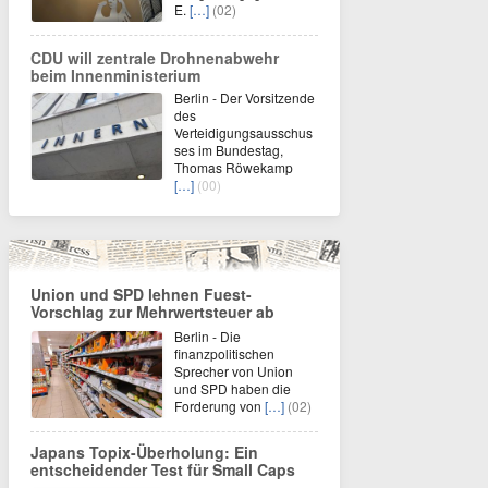
E.
[…]
(02)
CDU will zentrale Drohnenabwehr
beim Innenministerium
Berlin - Der Vorsitzende
des
Verteidigungsausschus
ses im Bundestag,
Thomas Röwekamp
[…]
(00)
Union und SPD lehnen Fuest-
Vorschlag zur Mehrwertsteuer ab
Berlin - Die
finanzpolitischen
Sprecher von Union
und SPD haben die
Forderung von
[…]
(02)
Japans Topix-Überholung: Ein
entscheidender Test für Small Caps