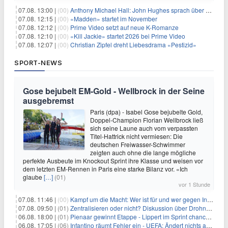
07.08. 13:00 |
(00)
Anthony Michael Hall: John Hughes sprach über eine Fortsetzung von 'The Breakfast Club'
07.08. 12:15 |
(00)
«Madden» startet im November
07.08. 12:12 |
(00)
Prime Video setzt auf neue K-Romanze
07.08. 12:10 |
(00)
«Kill Jackie» startet 2026 bei Prime Video
07.08. 12:07 |
(00)
Christian Zipfel dreht Liebesdrama «Pestizid»
SPORT-NEWS
Gose bejubelt EM-Gold - Wellbrock in der Seine
ausgebremst
Paris (dpa) - Isabel Gose bejubelte Gold,
Doppel-Champion Florian Wellbrock ließ
sich seine Laune auch vom verpassten
Titel-Hattrick nicht vermiesen: Die
deutschen Freiwasser-Schwimmer
zeigten auch ohne die lange mögliche
perfekte Ausbeute im Knockout Sprint ihre Klasse und weisen vor
dem letzten EM-Rennen in Paris eine starke Bilanz vor. «Ich
glaube
[…]
(01)
vor 1 Stunde
07.08. 11:46 |
(00)
Kampf um die Macht: Wer ist für und wer gegen Infantino?
07.08. 09:50 |
(01)
Zentralisieren oder nicht? Diskussion über Drohnenabwehr
06.08. 18:00 |
(01)
Pienaar gewinnt Etappe - Lippert im Sprint chancenlos
06.08. 17:05 |
(06)
Infantino räumt Fehler ein - UEFA: Ändert nichts an Boykott