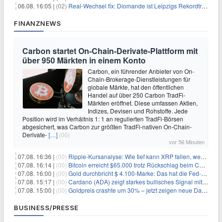
06.08. 16:05 |
(02)
Real-Wechsel fix: Diomande ist Leipzigs Rekordtransfer
FINANZNEWS
Carbon startet On-Chain-Derivate-Plattform mit
über 950 Märkten in einem Konto
Carbon, ein führender Anbieter von On-
Chain-Brokerage-Dienstleistungen für
globale Märkte, hat den öffentlichen
Handel auf über 250 Carbon TradFi-
Märkten eröffnet. Diese umfassen Aktien,
Indizes, Devisen und Rohstoffe. Jede
Position wird im Verhältnis 1: 1 an regulierten TradFi-Börsen
abgesichert, was Carbon zur größten TradFi-nativen On-Chain-
Derivate-
[…]
(00)
vor 56 Minuten
07.08. 16:36 |
(00)
Ripple-Kursanalyse: Wie tief kann XRP fallen, wenn die $1-Unterstützung am Wochenende verloren geht?
07.08. 16:14 |
(00)
Bitcoin erreicht $65.000 trotz Rückschlag beim CLARITY Act und fehlendem US-Iran-Abkommen
07.08. 16:00 |
(00)
Gold durchbricht $ 4.100-Marke: Das hat die Fed-Entscheidung ausgelöst
07.08. 15:17 |
(00)
Cardano (ADA) zeigt starkes bullisches Signal mit Potenzial für 200% Kursanstieg
07.08. 15:00 |
(00)
Goldpreis crashte um 30% – jetzt zeigen neue Daten: War es berechtigt?
BUSINESS/PRESSE