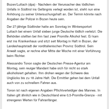
Bozen/Luttach (dpa) - Nachdem der Verursacher des tödlichen
Unfalls in Südtirol ins Gefängnis verlegt worden ist, steht nun eine
Anhörung zu seiner Untersuchungshaft an. Der Termin könnte nach
Angaben der Polizei in Bozen heute sein.
Der 27-jährige Südtiroler hatte am Sonntag im Wintersportort
Luttach bei einem Unfall sieben junge Deutsche tödlich verletzt. Die
Behörden stellten bei ihm fast zwei Promille Alkohol fest. Er kam
erst ins Krankenhaus und sitzt seit Montag in Haft in Bozen, der
Landeshauptstadt der norditalienischen Provinz Südtirol. Sein
Anwalt sagte, er rechne eher Mitte der Woche mit einer Vorführung
beim Richter.
Alessandro Tonon sagte der Deutschen Presse-Agentur am
Montag, sein reuiger Mandant habe sich für nicht so stark
alkoholisiert gehalten. Ihm drohen wegen der Schwere des
Unglücks bis zu 18 Jahre Haft. Die Ermittler gehen bei dem Unfall
auch von zu schnellem Fahren aus.
Tonon ist nach eigenen Angaben Pflichtverteidiger des Mannes. In
Italien gilt ähnlich wie in Deutschland eine 0,5-Promille-Grenze - mit
strengeren Werten für Fahranfänger.