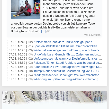
mehrjährigen Sperre will der deutsche
100-Meter-Rekordler Owen Ansah um
EM-Medaillen mitsprinten. Die Nachricht,
dass die Nationale Anti Doping Agentur
eine vierjährige Sperre wegen einer
angeblich verweigerten Dopingprobe vorschlägt, kam drei Tage
vor dem Beginn der Leichtathletik-Europameisterschaften in
Birmingham. Dort wird
[…]
(00)
vor 6 Minuten
07.08. 16:43 |
(02)
Kretschmann lobt Merz und verteidigt Spahn
07.08. 16:36 |
(01)
Spanien stellt Italien Ultimatum: Grenzkontrollen beenden
07.08. 16:26 |
(03)
Wirtschaftsweiser gegen Einführung von Schwerarbeiter-Rente
07.08. 16:06 |
(00)
Undefinierbarer Geruch führt zu Zwischenlandung von Flieger
07.08. 16:06 |
(02)
Verfassungsschutz warnt vor Desinformationskampagne gegen Merz
07.08. 15:52 |
(03)
Pakistan, Türkei, Saudi-Arabien: Was bedeutet der neue Pakt?
07.08. 15:50 |
(00)
Saarland setzt Lkw-Sonntagsfahrverbot wegen Niedrigwasser aus
07.08. 15:42 |
(10)
Trump: Neuer Anlauf für Beschränkung von US-Geburtsrecht
07.08. 15:39 |
(04)
Niedrigwasser der Donau gibt tote Wehrmachtssoldaten frei
07.08. 15:33 |
(00)
WM-Song an Spitze der Single-Charts - Blumengarten auf Platz zwei