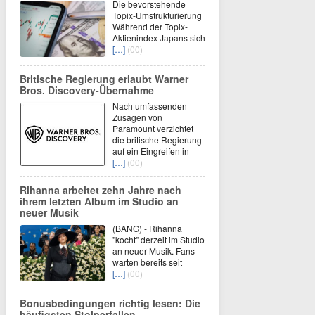
Die bevorstehende
Topix-Umstrukturierung
Während der Topix-
Aktienindex Japans sich
[…]
(00)
Britische Regierung erlaubt Warner
Bros. Discovery-Übernahme
Nach umfassenden
Zusagen von
Paramount verzichtet
die britische Regierung
auf ein Eingreifen in
[…]
(00)
Rihanna arbeitet zehn Jahre nach
ihrem letzten Album im Studio an
neuer Musik
(BANG) - Rihanna
"kocht" derzeit im Studio
an neuer Musik. Fans
warten bereits seit
[…]
(00)
Bonusbedingungen richtig lesen: Die
häufigsten Stolperfallen