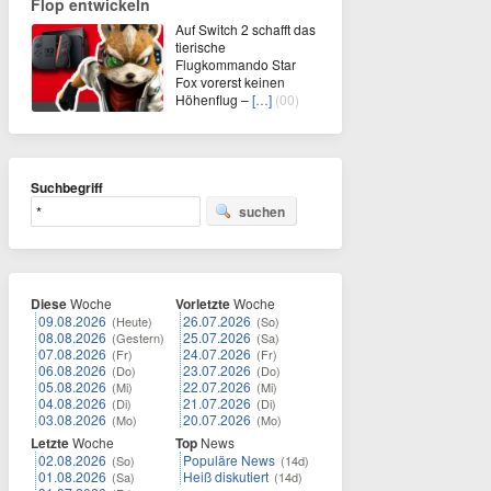
Flop entwickeln
Auf Switch 2 schafft das
tierische
Flugkommando Star
Fox vorerst keinen
Höhenflug –
[…]
(00)
Suchbegriff
suchen
Diese
Woche
Vorletzte
Woche
09.08.2026
26.07.2026
(Heute)
(So)
08.08.2026
25.07.2026
(Gestern)
(Sa)
07.08.2026
24.07.2026
(Fr)
(Fr)
06.08.2026
23.07.2026
(Do)
(Do)
05.08.2026
22.07.2026
(Mi)
(Mi)
04.08.2026
21.07.2026
(Di)
(Di)
03.08.2026
20.07.2026
(Mo)
(Mo)
Letzte
Woche
Top
News
02.08.2026
Populäre News
(So)
(14d)
01.08.2026
Heiß diskutiert
(Sa)
(14d)