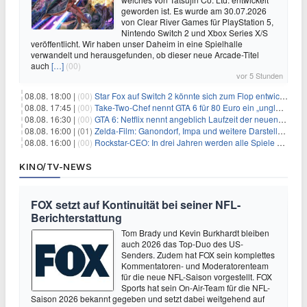
geworden ist. Es wurde am 30.07.2026
von Clear River Games für PlayStation 5,
Nintendo Switch 2 und Xbox Series X/S
veröffentlicht. Wir haben unser Daheim in eine Spielhalle
verwandelt und herausgefunden, ob dieser neue Arcade-Titel
auch
[…]
(00)
vor 5 Stunden
08.08. 18:00 |
(00)
Star Fox auf Switch 2 könnte sich zum Flop entwickeln
08.08. 17:45 |
(00)
Take-Two-Chef nennt GTA 6 für 80 Euro ein „unglaubliches Schnäppchen“
08.08. 16:30 |
(00)
GTA 6: Netflix nennt angeblich Laufzeit der neuen Gameplay-Präsentation
08.08. 16:00 |
(01)
Zelda-Film: Ganondorf, Impa und weitere Darsteller sollen feststehen
08.08. 16:00 |
(00)
Rockstar-CEO: In drei Jahren werden alle Spiele gestreamt
KINO/TV-NEWS
FOX setzt auf Kontinuität bei seiner NFL-
Berichterstattung
Tom Brady und Kevin Burkhardt bleiben
auch 2026 das Top-Duo des US-
Senders. Zudem hat FOX sein komplettes
Kommentatoren- und Moderatorenteam
für die neue NFL-Saison vorgestellt. FOX
Sports hat sein On-Air-Team für die NFL-
Saison 2026 bekannt gegeben und setzt dabei weitgehend auf