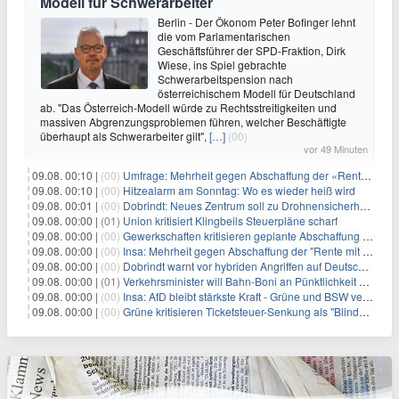
Modell für Schwerarbeiter
Berlin - Der Ökonom Peter Bofinger lehnt
die vom Parlamentarischen
Geschäftsführer der SPD-Fraktion, Dirk
Wiese, ins Spiel gebrachte
Schwerarbeitspension nach
österreichischem Modell für Deutschland
ab. "Das Österreich-Modell würde zu Rechtsstreitigkeiten und
massiven Abgrenzungsproblemen führen, welcher Beschäftigte
überhaupt als Schwerarbeiter gilt",
[…]
(00)
vor 49 Minuten
09.08. 00:10 |
(00)
Umfrage: Mehrheit gegen Abschaffung der «Rente mit 63»
09.08. 00:10 |
(00)
Hitzealarm am Sonntag: Wo es wieder heiß wird
09.08. 00:01 |
(00)
Dobrindt: Neues Zentrum soll zu Drohnensicherheit forschen
09.08. 00:00 |
(01)
Union kritisiert Klingbeils Steuerpläne scharf
09.08. 00:00 |
(00)
Gewerkschaften kritisieren geplante Abschaffung der "Rente mit 63"
09.08. 00:00 |
(00)
Insa: Mehrheit gegen Abschaffung der "Rente mit 63"
09.08. 00:00 |
(00)
Dobrindt warnt vor hybriden Angriffen auf Deutschland
09.08. 00:00 |
(01)
Verkehrsminister will Bahn-Boni an Pünktlichkeit koppeln
09.08. 00:00 |
(00)
Insa: AfD bleibt stärkste Kraft - Grüne und BSW verlieren
09.08. 00:00 |
(00)
Grüne kritisieren Ticketsteuer-Senkung als "Blindflug"