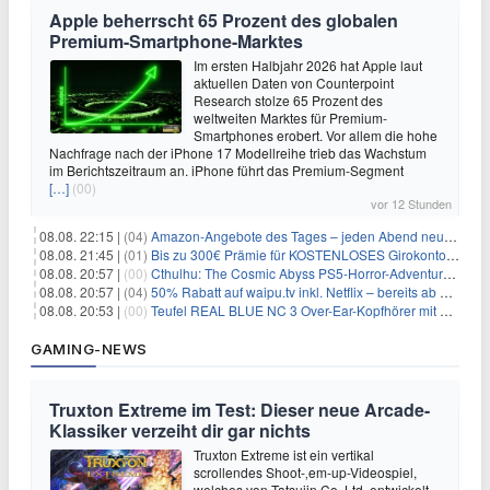
Apple beherrscht 65 Prozent des globalen
Premium-Smartphone-Marktes
Im ersten Halbjahr 2026 hat Apple laut
aktuellen Daten von Counterpoint
Research stolze 65 Prozent des
weltweiten Marktes für Premium-
Smartphones erobert. Vor allem die hohe
Nachfrage nach der iPhone 17 Modellreihe trieb das Wachstum
im Berichtszeitraum an. iPhone führt das Premium-Segment
[…]
(00)
vor 12 Stunden
08.08. 22:15 |
(04)
Amazon-Angebote des Tages – jeden Abend neue Deals zum Stöbern
08.08. 21:45 |
(01)
Bis zu 300€ Prämie für KOSTENLOSES Girokonto bei der Santander – 50€ schon nach 1 Woche!
08.08. 20:57 |
(00)
Cthulhu: The Cosmic Abyss PS5-Horror-Adventure für 27,99€
08.08. 20:57 |
(04)
50% Rabatt auf waipu.tv inkl. Netflix – bereits ab 9€/Monat (statt 17,99€)
08.08. 20:53 |
(00)
Teufel REAL BLUE NC 3 Over-Ear-Kopfhörer mit ANC für 149,99€
GAMING-NEWS
Truxton Extreme im Test: Dieser neue Arcade-
Klassiker verzeiht dir gar nichts
Truxton Extreme ist ein vertikal
scrollendes Shoot-‚em-up-Videospiel,
welches von Tatsujin Co. Ltd. entwickelt