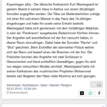
Kopenhagen (dts) - Der dänische Karikaturist Kurt Westergaard ist
gestern Abend in seinem Haus in Aarhus von einem 28-jährigen
Somalier angegriffen worden. Der Täter sei Medienberichten zufolge
mit einer Axt und einem Messer in das Haus des 74-Jährigen
eingedrungen und habe ihn sowie seine Enkelin bedroht.
Westergaard hatte sich gemeinsam mit dem fünfjährigen Mädchen
in sein als "Panikraum" ausgebautes Badezimmer flüchten können.
Der Angreifer soll anschließend mit der Axt versucht haben, in
diesen Raum einzudringen. Dabei habe der Somalier "Rache" und
"Blut" geschrien. Beim Eintreffen der alarmierten Polizei wehrte
sich der Mann und bewarf einen der Beamten mit der Axt. Die
Polizisten konnten den Angreifer mit zwei Schüssen in
Oberschenkel und Hand schließlich überwältigen, gegen ihn wird
nun wegen versuchtem Mordes ermittelt. Westergaard hatte mit
seinen Karikaturen des muslimischen Propheten Mohammed
bereits seit längerem den Hass vieler Muslime auf sich gezogen.
Dänemark / Karrikaturen / Islam / Gewalt / Religion
02.01.2010
·
10:34 Uhr
[0 Kommentare]