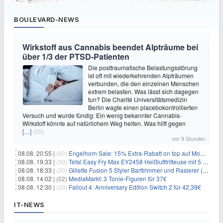
BOULEVARD-NEWS
Wirkstoff aus Cannabis beendet Alpträume bei
über 1/3 der PTSD-Patienten
Die posttraumatische Belastungsstörung
ist oft mit wiederkehrenden Alpträumen
verbunden, die den einzelnen Menschen
extrem belasten. Was lässt sich dagegen
tun? Die Charité Universitätsmedizin
Berlin wagte einen placebokontrollierten
Versuch und wurde fündig: Ein wenig bekannter Cannabis-
Wirkstoff könnte auf natürlichem Weg helfen. Was hilft gegen
[…]
(00)
vor 9 Stunden
08.08. 20:55 |
(00)
Engelhorn Sale: 15% Extra-Rabatt on top auf Mode- und Sport-Artikel
08.08. 19:33 |
(00)
Tefal Easy Fry Max EY2458 Heißluftfritteuse mit 5 Litern für 64,99€
08.08. 18:33 |
(00)
Gillette Fusion 5 Styler Barttrimmer und Rasierer (All in One) für 16€
08.08. 14:02 |
(02)
MediaMarkt: 3 Tonie-Figuren für 37€
08.08. 12:30 |
(00)
Fallout 4: Anniversary Edition Switch 2 für 42,39€
IT-NEWS