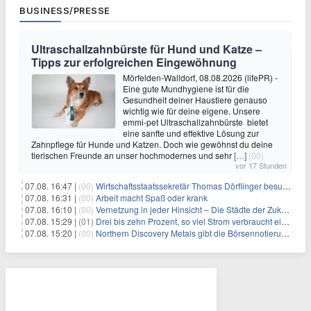
BUSINESS/PRESSE
Ultraschallzahnbürste für Hund und Katze –
Tipps zur erfolgreichen Eingewöhnung
Mörfelden-Walldorf, 08.08.2026 (lifePR) -
Eine gute Mundhygiene ist für die
Gesundheit deiner Haustiere genauso
wichtig wie für deine eigene. Unsere
emmi-pet Ultraschallzahnbürste bietet
eine sanfte und effektive Lösung zur
Zahnpflege für Hunde und Katzen. Doch wie gewöhnst du deine
tierischen Freunde an unser hochmodernes und sehr
[…]
(00)
vor 17 Stunden
07.08. 16:47 |
(00)
Wirtschaftsstaatssekretär Thomas Dörflinger besucht Handwerksbetrieb im Kammerbezirk Freiburg
07.08. 16:31 |
(00)
Arbeit macht Spaß oder krank
07.08. 16:10 |
(00)
Vernetzung in jeder Hinsicht – Die Städte der Zukunft sind grün-blau
07.08. 15:29 |
(01)
Drei bis zehn Prozent, so viel Strom verbraucht ein Aufzug im Gebäude
07.08. 15:20 |
(00)
Northern Discovery Metals gibt die Börsennotierung an der Frankfurter Wertpapierbörse bekannt