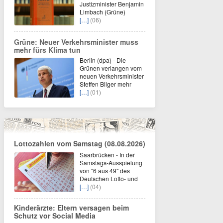
Justizminister Benjamin
Limbach (Grüne)
[…]
(06)
Grüne: Neuer Verkehrsminister muss
mehr fürs Klima tun
Berlin (dpa) - Die
Grünen verlangen vom
neuen Verkehrsminister
Steffen Bilger mehr
[…]
(01)
Lottozahlen vom Samstag (08.08.2026)
Saarbrücken - In der
Samstags-Ausspielung
von "6 aus 49" des
Deutschen Lotto- und
[…]
(04)
Kinderärzte: Eltern versagen beim
Schutz vor Social Media