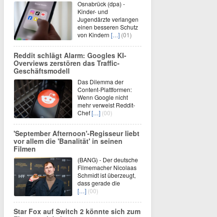
Osnabrück (dpa) -
Kinder- und
Jugendärzte verlangen
einen besseren Schutz
von Kindern
[…]
(01)
Reddit schlägt Alarm: Googles KI-
Overviews zerstören das Traffic-
Geschäftsmodell
Das Dilemma der
Content-Plattformen:
Wenn Google nicht
mehr verweist Reddit-
Chef
[…]
(00)
'September Afternoon'-Regisseur liebt
vor allem die 'Banalität' in seinen
Filmen
(BANG) - Der deutsche
Filmemacher Nicolaas
Schmidt ist überzeugt,
dass gerade die
[…]
(00)
Star Fox auf Switch 2 könnte sich zum