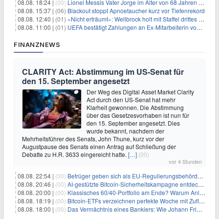
08.08. 18:24 |
(00)
Lionel Messis Vater Jorge im Alter von 68 Jahren gestorben
08.08. 15:37 |
(06)
Blackout stoppt Apnoetaucher kurz vor Tiefenrekord
08.08. 12:40 |
(01)
«Nicht erträumt»: Wellbrock holt mit Staffel drittes EM-Gold
08.08. 11:00 |
(01)
UEFA bestätigt Zahlungen an Ex-Mitarbeiterin von Infantino
FINANZNEWS
CLARITY Act: Abstimmung im US-Senat für
den 15. September angesetzt
Der Weg des Digital Asset Market Clarity
Act durch den US-Senat hat mehr
Klarheit gewonnen. Die Abstimmung
über das Gesetzesvorhaben ist nun für
den 15. September angesetzt. Dies
wurde bekannt, nachdem der
Mehrheitsführer des Senats, John Thune, kurz vor der
Augustpause des Senats einen Antrag auf Schließung der
Debatte zu H.R. 3633 eingereicht hatte.
[…]
(00)
vor 4 Stunden
08.08. 22:54 |
(00)
Betrüger geben sich als EU-Regulierungsbehörden aus, um Krypto-Nutzer nach MiCA-Deadline ins Visier zu nehmen
08.08. 20:46 |
(00)
AI-gestützte Bitcoin-Sicherheitskampagne entdeckt fast 5.000 Softwareprobleme in 390 Projekten
08.08. 20:00 |
(00)
Klassisches 60/40-Portfolio am Ende? Warum Anleger jetzt radikal umdenken müssen
08.08. 18:19 |
(00)
Bitcoin-ETFs verzeichnen perfekte Woche mit Zuflüssen auf 3-Monats-Hoch
08.08. 18:00 |
(00)
Das Vermächtnis eines Bankiers: Wie Johann Friedrich Städel sein Imperium unsterblich machte