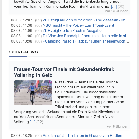
bewährte Gesichter. Angeführt wird die Berichterstattung erneut
vom Top-Team um Kommentator Kevin Burkhardt und Ex-
[…]
(00)
vor 13 Stunden
08.08. 12:07 |
(02)
ZDF zeigt nur den Auftakt von «The Assassin» im Fernsehen
08.08. 11:38 |
(00)
NBC macht «The Voice» zum Promi-Event
08.08. 11:06 |
(00)
ZDF zeigt vierte «Precht»-Ausgabe
08.08. 11:00 |
(00)
Da'Vine Joy Randolph übernimmt Hauptrolle in starbesetzter schwarzer Komödie
08.08. 10:38 |
(00)
«Camping Paradis» lädt zur süßen Themenwoche ein
SPORT-NEWS
Frauen-Tour vor Finale mit Sekundenkrimi:
Vollering in Gelb
Nizza (dpa) - Beim Finale der Tour de
France der Frauen winkt erneut ein
Sekundenkrimi. Die niederländische
Topfavoritin Demi Vollering hat mit ihrem
Sieg auf der vorletzten Etappe das Gelbe
Trikot erobert und geht mit einem
Vorsprung von acht Sekunden auf die Polin Kasia Niewiadoma
auf das Schlussstück am Sonntag mit Start und Ziel in Nizza.
Vollering
[…]
(02)
vor 6 Stunden
08.08. 18:25 |
(00)
Autofahrer fährt in Italien in Gruppe von Radlern