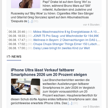
Papi" Drake ist auf dem Song 'Ahí' zu
hören, während Bruno Mars auf 'Still'
mitwirkt. Außerdem sind Judeline und
Rusowsky auf 'Bby Wow' zu hören. Cigarettes After Sex-Sänger
und Gitarrist Greg Gonzalez spielt auf dem Albumabschluss
'Después de
[…]
(00)
vor 4 Stunden
06.08. 20:46 |
(00)
Midea Waschmaschine 8 kg Energieklasse A-10% 1400 U/Min für 289,97€
06.08. 18:33 |
(00)
JONR T5 Pro Saug- und Wischroboter für 194,99€
06.08. 17:47 |
(00)
Wellness in Bayern: 2 Übernachtungen im DAS LUDWIG Sports Resort inkl. HP + Wellness ab 174€ p.P.
06.08. 17:02 |
(00)
Chupa Chups Stranger Things Eimer 150 Lutscher für 21,95€
06.08. 17:00 |
(00)
Daisy Lowe bringt ihr zweites Kind zur Welt
IT-NEWS
iPhone Ultra lässt Verkauf faltbarer
Smartphones 2026 um 20 Prozent steigen
Laut Branchenberichten werden die
weltweiten Auslieferungen faltbarer
Smartphones im Jahr 2026 im Vergleich
zum Vorjahr voraussichtlich um 20
Prozent wachsen. Hauptverantwortlich für
diesen Schub dürfte Apples erstes faltbares Smartphone sein: das
gerüchteweise erwartete iPhone Ultra. Das
[…]
(00)
vor 5 Stunden