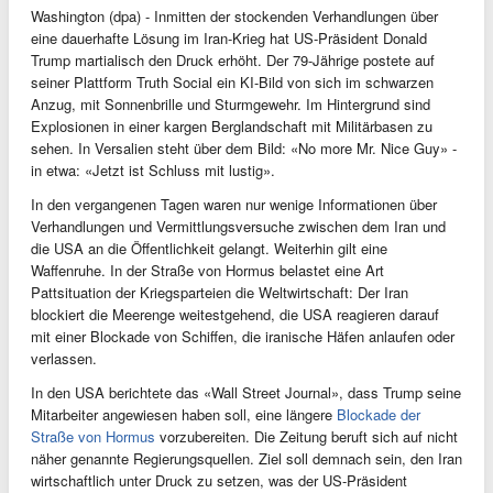
Washington (dpa) - Inmitten der stockenden Verhandlungen über
eine dauerhafte Lösung im Iran-Krieg hat US-Präsident Donald
Trump martialisch den Druck erhöht. Der 79-Jährige postete auf
seiner Plattform Truth Social ein KI-Bild von sich im schwarzen
Anzug, mit Sonnenbrille und Sturmgewehr. Im Hintergrund sind
Explosionen in einer kargen Berglandschaft mit Militärbasen zu
sehen. In Versalien steht über dem Bild: «No more Mr. Nice Guy» -
in etwa: «Jetzt ist Schluss mit lustig».
In den vergangenen Tagen waren nur wenige Informationen über
Verhandlungen und Vermittlungsversuche zwischen dem Iran und
die USA an die Öffentlichkeit gelangt. Weiterhin gilt eine
Waffenruhe. In der Straße von Hormus belastet eine Art
Pattsituation der Kriegsparteien die Weltwirtschaft: Der Iran
blockiert die Meerenge weitestgehend, die USA reagieren darauf
mit einer Blockade von Schiffen, die iranische Häfen anlaufen oder
verlassen.
In den USA berichtete das «Wall Street Journal», dass Trump seine
Mitarbeiter angewiesen haben soll, eine längere
Blockade der
Straße von Hormus
vorzubereiten. Die Zeitung beruft sich auf nicht
näher genannte Regierungsquellen. Ziel soll demnach sein, den Iran
wirtschaftlich unter Druck zu setzen, was der US-Präsident