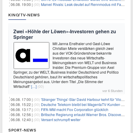
06.08. 19:00 |
(00)
Marvel Rivals: Leak deutet auf Rennmodus mit Fahrzeugen hin
KINO/TV-NEWS
Zwei «Höhle der Löwen»-Investoren gehen zu
Springer
Mit Janna Ensthaler und Gast-Löwe
Christian Miele verstärken gleich zwei
aus der VOX-Gründershow bekannte
Investoren das neue Wirtschafts-
Meinungsteam von WELT und Business
Insider. Die Premium-Gruppe von Axel
Springer, zu der WELT, Business Insider Deutschland und Politico
Deutschland gehören, baut ihr wirtschaftspolitisches
Meinungsangebot aus. Unter dem Titel „Die Stimme der
Wirtschaft“
[…]
(00)
vor 6 Stunden
06.08. 17:00 |
(00)
'Stranger Things'-Star David Harbour kehrt für 'Violent Night 2' zurück – Kristen Bell stößt zur Besetzung
06.08. 15:22 |
(00)
Deutsche Telekom bleibt bei MagentaTV-Kunden vage
06.08. 13:17 |
(00)
FIFA-WM macht Fox Corporation glücklich
06.08. 12:56 |
(00)
Britische Regierung erlaubt Warner Bros. Discovery-Übernahme
06.08. 12:40 |
(00)
Versant schrumpft weiter
SPORT-NEWS