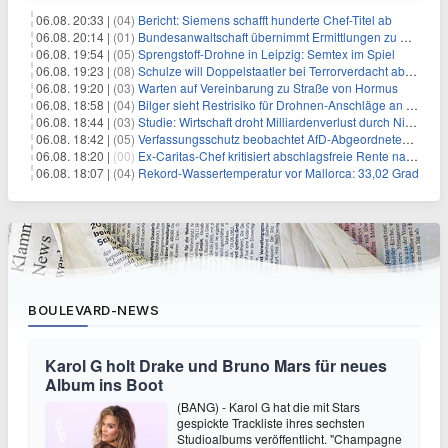
06.08. 20:33 |
(04)
Bericht: Siemens schafft hunderte Chef-Titel ab
06.08. 20:14 |
(01)
Bundesanwaltschaft übernimmt Ermittlungen zu Drohnenvorfall
06.08. 19:54 |
(05)
Sprengstoff-Drohne in Leipzig: Semtex im Spiel
06.08. 19:23 |
(08)
Schulze will Doppelstaatler bei Terrorverdacht abschieben
06.08. 19:20 |
(03)
Warten auf Vereinbarung zu Straße von Hormus
06.08. 18:58 |
(04)
Bilger sieht Restrisiko für Drohnen-Anschläge an Flughäfen
06.08. 18:44 |
(03)
Studie: Wirtschaft droht Milliardenverlust durch Niedrigwasser
06.08. 18:42 |
(05)
Verfassungsschutz beobachtet AfD-Abgeordneten Nolte
06.08. 18:20 |
(00)
Ex-Caritas-Chef kritisiert abschlagsfreie Rente nach 45 Jahren
06.08. 18:07 |
(04)
Rekord-Wassertemperatur vor Mallorca: 33,02 Grad
BOULEVARD-NEWS
Karol G holt Drake und Bruno Mars für neues
Album ins Boot
(BANG) - Karol G hat die mit Stars
gespickte Trackliste ihres sechsten
Studioalbums veröffentlicht. "Champagne