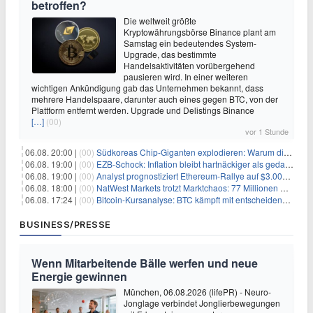
betroffen?
Die weltweit größte
Kryptowährungsbörse Binance plant am
Samstag ein bedeutendes System-
Upgrade, das bestimmte
Handelsaktivitäten vorübergehend
pausieren wird. In einer weiteren
wichtigen Ankündigung gab das Unternehmen bekannt, dass
mehrere Handelspaare, darunter auch eines gegen BTC, von der
Plattform entfernt werden. Upgrade und Delistings Binance
[…]
(00)
vor 1 Stunde
06.08. 20:00 |
(00)
Südkoreas Chip-Giganten explodieren: Warum dieser Rekord-Tag die KI-Branche erschüttert
06.08. 19:00 |
(00)
EZB-Schock: Inflation bleibt hartnäckiger als gedacht – 2027 wird zum kritischen Test
06.08. 19:00 |
(00)
Analyst prognostiziert Ethereum-Rallye auf $3.000 nach entscheidendem On-Chain-Ausbruch
06.08. 18:00 |
(00)
NatWest Markets trotzt Marktchaos: 77 Millionen Pfund Gewinn im ersten Halbjahr
06.08. 17:24 |
(00)
Bitcoin-Kursanalyse: BTC kämpft mit entscheidender $65K-Hürde, während sich ein Liquidationscluster aufbaut
BUSINESS/PRESSE
Wenn Mitarbeitende Bälle werfen und neue
Energie gewinnen
München, 06.08.2026 (lifePR) - Neuro-
Jonglage verbindet Jonglierbewegungen