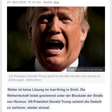
29. April 2026, 15:16 Uhr
·
Quelle:
dpa
Foto: Andrew Harnik/AP/dpa
US-Präsident Donald Trump greift im Konflikt mit dem Iran erneut zu
Drohungen. (Archivfoto)
Weiter ist keine Lösung im Iran-Krieg in Sicht. Die
Weltwirtschaft leidet gravierend unter der Blockade der Straße
von Hormus. US-Präsident Donald Trump scheint die Geduld
zu verlieren, wieder einmal.