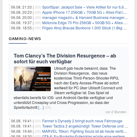
06.08. 21:33 |
(00)
SportSpar: Jackpot Sale – Viele Artikel für nur 6,66€ – nur 48 Stunden
06.08. 20:23 |
(00)
Apple iPhone 17 256GB + 70GB 5G + Alles-Flat im Vodafone-Netz für 34,99€/Monat – eff. 4,65€/Monat
06.08. 20:00 |
(00)
manager magazin+ & Harvard Business manager+ Digital-Kombi-Abo 1 Monat kostenlos
06.08. 19:37 |
(00)
Motorola Edge 70 Pro 256GB + 50GB 5G + Alles-Flat im Vodafone-Netz für 19,99€/Monat – eff. 0,61€/Monat
06.08. 18:55 |
(00)
Frigeo Ahoj-Brause Bonbons 1.000 Stück (1,8kg Eimer) für 6,29€
GAMING-NEWS
Tom Clancy’s The Division Resurgence – ab
sofort für euch verfügbar
Ubisoft gab heute bekannt, dass The
Division Resurgence, das neue
kostenlose Third-Person-Shooter-RPG,
nach der Early-Access-Phase ab sofort
weltweit für PC über Ubisoft Connect und
Steam verfügbar ist. Das Spiel ist
ebenfalls bereits für iOS- und Android-Geräte verfügbar und
unterstützt Crossplay und Cross-Progression, so dass der
Spielfortschritt
[…]
(00)
vor 2 Stunden
06.08. 19:41 |
(00)
Farmer’s Dynasty 2 bringt euch neue Fahrzeuge
06.08. 19:41 |
(00)
Tower Tactics 2 angekündigt: Tower Defense und Deckbuilding Kombo kehrt zurück
06.08. 19:40 |
(00)
MARVEL Tōkon: Fighting Souls ist ab heute verfügbar
06.08. 19:30 |
(00)
GTA 6: Ex-Rockstar-Entwickler würde eine weitere Verschiebung nicht überraschen