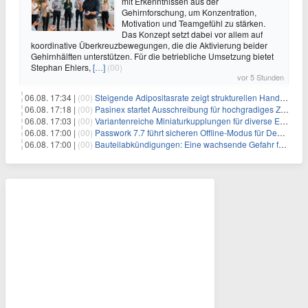
mit Erkenntnissen aus der
Gehirnforschung, um Konzentration,
Motivation und Teamgefühl zu stärken.
Das Konzept setzt dabei vor allem auf
koordinative Überkreuzbewegungen, die die Aktivierung beider
Gehirnhälften unterstützen. Für die betriebliche Umsetzung bietet
Stephan Ehlers,
[…]
(00)
vor 5 Stunden
06.08. 17:34 |
(00)
Steigende Adipositasrate zeigt strukturellen Handlungsbedarf bei der Ernährung schulpflichtiger Kinder
06.08. 17:18 |
(00)
Pasinex startet Ausschreibung für hochgradiges Zinksulfidkonzentrat mit Germanium- und Silbergehalten und stellt ein Betriebsupdate bereit
06.08. 17:03 |
(00)
Variantenreiche Miniaturkupplungen für diverse Einsatzbereiche
06.08. 17:00 |
(00)
Passwork 7.7 führt sicheren Offline-Modus für Desktop- und Mobile-Apps ein
06.08. 17:00 |
(00)
Bauteilabkündigungen: Eine wachsende Gefahr für industrielle Elektroniksysteme