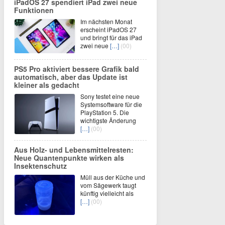
iPadOS 27 spendiert iPad zwei neue
Funktionen
Im nächsten Monat
erscheint iPadOS 27
und bringt für das iPad
zwei neue
[…]
(00)
PS5 Pro aktiviert bessere Grafik bald
automatisch, aber das Update ist
kleiner als gedacht
Sony testet eine neue
Systemsoftware für die
PlayStation 5. Die
wichtigste Änderung
[…]
(00)
Aus Holz- und Lebensmittelresten:
Neue Quantenpunkte wirken als
Insektenschutz
Müll aus der Küche und
vom Sägewerk taugt
künftig vielleicht als
[…]
(00)