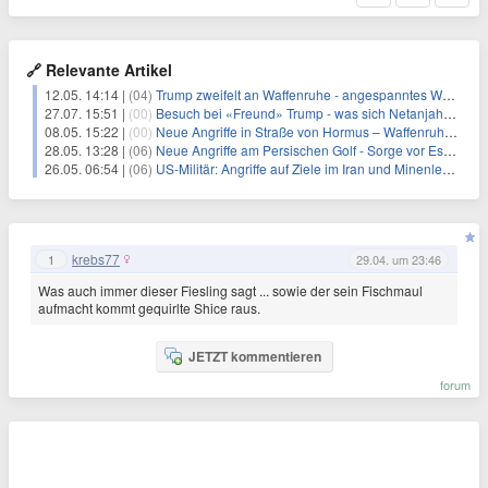
🔗 Relevante Artikel
12.05. 14:14 |
(04)
Trump zweifelt an Waffenruhe - angespanntes Warten im Iran
27.07. 15:51 |
(00)
Besuch bei «Freund» Trump - was sich Netanjahu erhofft
08.05. 15:22 |
(00)
Neue Angriffe in Straße von Hormus – Waffenruhe wankt
28.05. 13:28 |
(06)
Neue Angriffe am Persischen Golf - Sorge vor Eskalation
26.05. 06:54 |
(06)
US-Militär: Angriffe auf Ziele im Iran und Minenleger-Boote
krebs77
1
29.04. um 23:46
Was auch immer dieser Fiesling sagt ... sowie der sein Fischmaul
aufmacht kommt gequirlte Shice raus.
JETZT kommentieren
forum