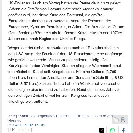
US-Dollar an. Auch am Vortag hatten die Preise deutlich zugelegt.
«Wenn die Straße von Hormus nicht rasch wieder vollständig
geöffnet wird, hat diese Krise das Potenzial, die größte
Energiekrise überhaupt zu werden», sagte der Präsident der
Eurogruppe, Kyriakos Pierrakakis, in Athen. Die Ausfälle bei Öl und
Gas könnten größer sein als in früheren Krisen etwa in den 1970er
Jahren oder nach Beginn des Ukraine-Kriegs.
Wegen der deutlichen Auswirkungen auch auf Privathaushalte in
den USA steigt der Druck auf den US-Präsidenten, eine tragfähige
wie gesichtswahrende Lösung zu präsentieren, stetig. Der
Benzinpreis in den Vereinigten Staaten stieg zur Wochenmitte auf
den höchsten Stand seit Kriegsbeginn. Für eine Gallone (3,785
Liter) Benzin mussten Amerikaner am Dienstag im Schnitt 4,18 US-
Dollar (3,57 Euro) zahlen. Trump hatte im Wahlkampf versprochen,
die Energiepreise im Land zu halbieren. Rund ein halbes Jahr vor
den wichtigen Zwischenwahlen zum Kongress ist er davon
allerdings weit entfernt.
Krieg / Konflikte / Regierung / Diplomatie / USA / Iran / Straße von
Hormus
29.04.2026
·
15:16 Uhr
[1 Kommentar]