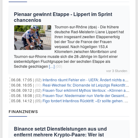
Pienaar gewinnt Etappe - Lippert im Sprint
chancenlos
Tournon-sur-Rhône (dpa) - Die frühere
deutsche Rad-Meisterin Liane Lippert hat
ihren insgesamt zweiten Etappenerfolg
bei der Tour de France der Frauen
verpasst. Nach hügeligen 153,4
Kilometern zwischen Montbrison und
Tournon-sur-Rhone musste sich die 28-Jährige im Sprint einer
siebenköpfigen Fluchtgruppe bei der sechsten Etappe als
Sechste geschlagen
[…]
(00)
vor 3 Stunden
06.08. 17:05 |
(02)
Infantino räumt Fehler ein - UEFA: Ändert nichts an Boykott
06.08. 16:05 |
(00)
Real-Wechsel fix: Diomande ist Leipzigs Rekordtransfer
06.08. 09:12 |
(02)
Frauen-Tour erklimmt Mythos Ventoux: «Können alles schaffen»
05.08. 18:08 |
(03)
Frauen-Tour: Niedermaier nun Vierte der Gesamtwertung
05.08. 14:12 |
(05)
Figo fordert Infantinos Rücktritt: «Er sollte gehen. Jetzt»
FINANZNEWS
Binance setzt Dienstleistungen aus und
entfernt mehrere Krypto-Paare: Wer ist