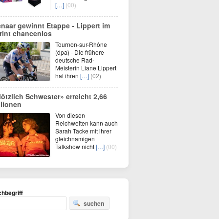
[…]
(00)
enaar gewinnt Etappe - Lippert im
rint chancenlos
Tournon-sur-Rhône
(dpa) - Die frühere
deutsche Rad-
Meisterin Liane Lippert
hat ihren
[…]
(02)
lötzlich Schwester» erreicht 2,66
llionen
Von diesen
Reichweiten kann auch
Sarah Tacke mit ihrer
gleichnamigen
Talkshow nicht
[…]
(00)
hbegriff
suchen