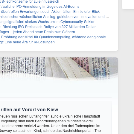
US-Techkonzerne für zu einflussreich
vertrauliche IPO-Anmeldung im Zuge des AI-Booms
bertreffen Erwartungen, doch Aktien fallen: Ein tieferer Blick
storischer wöchentlicher Anstieg, getrieben von Innovation und Marktnachfrage
ng signalisiert starkes Wachstum im Cybersecurity-Sektor
n Richtung IPO-Preis nach Rallye von 327 Milliarden Dollar
ages – jeden Abend neue Deals zum Stöbern
g der Mittel für Quantencomputing, während der globale Wettlauf an Intensität gewinnt
igt: Eine neue Ära für KI-Lösungen
riffen auf Vorort von Kiew
 neuen russischen Luftangriffen auf die ukrainische Hauptstadt
 Umgebung sind nach Behördenangaben mindestens drei
 und mehrere verletzt worden. Unter den drei Todesopfern im
 Browary sei auch ein Kind, schrieb das Nachrichtenportal «The