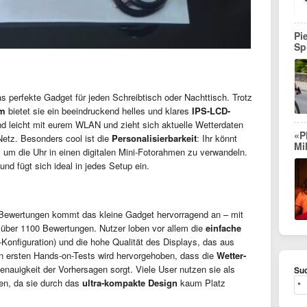
Pi
Sp
s perfekte Gadget für jeden Schreibtisch oder Nachttisch. Trotz
mm
bietet sie ein beeindruckend helles und klares
IPS-LCD-
end leicht mit eurem WLAN und zieht sich aktuelle Wetterdaten
«P
Netz. Besonders cool ist die
Personalisierbarkeit
: Ihr könnt
Mi
, um die Uhr in einen digitalen Mini-Fotorahmen zu verwandeln.
nd fügt sich ideal in jedes Setup ein.
-Bewertungen kommt das kleine Gadget hervorragend an – mit
 über 1100 Bewertungen. Nutzer loben vor allem die
einfache
-Konfiguration) und die hohe Qualität des Displays, das aus
In ersten Hands-on-Tests wird hervorgehoben, dass die
Wetter-
enauigkeit der Vorhersagen sorgt. Viele User nutzen sie als
Suc
ren, da sie durch das
ultra-kompakte Design
kaum Platz