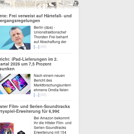
nte: Frei verweist auf Härtefall- und
ergangsregelungen
Berlin (dpa) -
Unionsfraktionschef
Thorsten Frei beharrt
auf Abschaffung der
[…]
(00)
richt: iPad-Lieferungen im 2.
artal 2026 um 7,5 Prozent
sunken
Nach einem neuen
Bericht des
Marktforschungsuntern
ehmens Omdia fielen
[…]
(00)
tster Film- und Serien-Soundtracks
rtyspiel-Erweiterung für 6,99€
Bei Amazon bekommt
ihr die Hitster Film- und
Serien-Soundtracks
Erweiterung mit 154