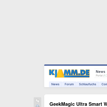
News
Portal (
1.
News
Forum
Schlaufuchs
Com
GeekMagic Ultra Smart Wi