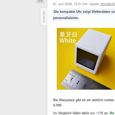
01. Juni 2026, 15:51 Uhr
·
Quelle:
MonsterD
Die kompakte Uhr zeigt Wetterdaten un
Anzeige
personalisieren.
Bei Aliexpress gibt es ein wirklich cooles
6,09€.
Im Vergleich fallen dafür run ~17€ an.
Ihr