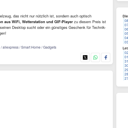
elzeug, das nicht nur nützlich ist, sondern auch optisch
Di
0
n aus WiFi, Wetterstation und GIF-Player
zu diesem Preis ist
0
 seinen Desktop sucht oder ein günstiges Geschenk für Technik-
0
gen!
0
0
0
 / aliexpress / Smart Home / Gadgets
Let
0
0
3
3
2
2
2