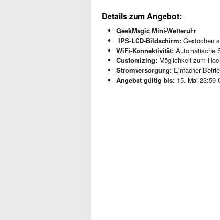
Details zum Angebot:
GeekMagic Mini-Wetteruhr
️ IPS-LCD-Bildschirm:
Gestochen sc
WiFi-Konnektivität:
Automatische Sy
Customizing:
Möglichkeit zum Hoch
Stromversorgung:
Einfacher Betri
Angebot gültig bis:
15. Mai 23:59 C