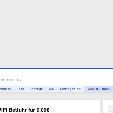
759
) · Forum (
812
)
munity
Lose
Lifestyle
WIN
Umfragen
Was ist klamm?
$$
Fi Bettuhr für 6,09€