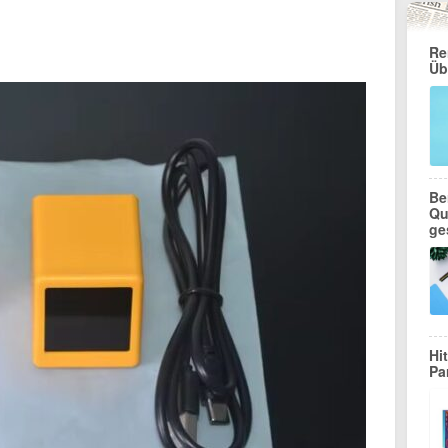
Re
Üb
Be
Qu
ge
Hi
Pa