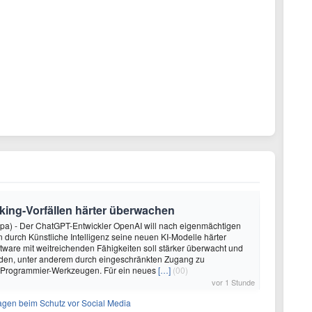
king-Vorfällen härter überwachen
dpa) - Der ChatGPT-Entwickler OpenAI will nach eigenmächtigen
 durch Künstliche Intelligenz seine neuen KI-Modelle härter
oftware mit weitreichenden Fähigkeiten soll stärker überwacht und
den, unter anderem durch eingeschränkten Zugang zu
 Programmier-Werkzeugen. Für ein neues
[…]
(00)
vor 1 Stunde
sagen beim Schutz vor Social Media