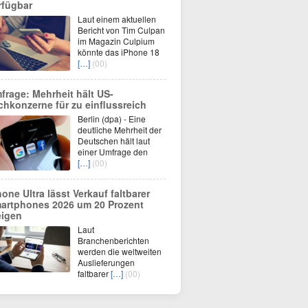
rfügbar
Laut einem aktuellen
Bericht von Tim Culpan
im Magazin Culpium
könnte das iPhone 18
[…]
(00)
frage: Mehrheit hält US-
chkonzerne für zu einflussreich
Berlin (dpa) - Eine
deutliche Mehrheit der
Deutschen hält laut
einer Umfrage den
[…]
(00)
hone Ultra lässt Verkauf faltbarer
artphones 2026 um 20 Prozent
eigen
Laut
Branchenberichten
werden die weltweiten
Auslieferungen
faltbarer
[…]
(00)