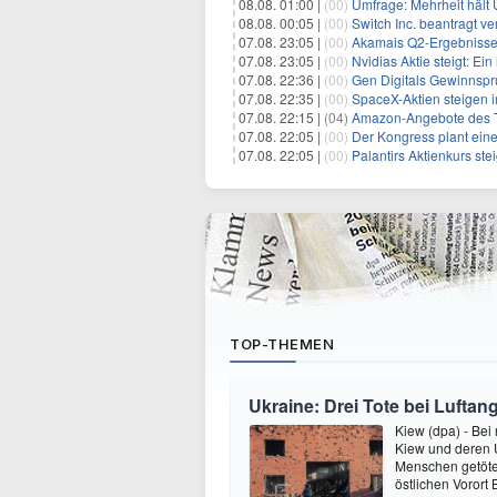
08.08. 01:00 |
(00)
Umfrage: Mehrheit hält 
08.08. 00:05 |
(00)
Switch Inc. beantragt 
07.08. 23:05 |
(00)
Akamais Q2-Ergebnisse ü
07.08. 23:05 |
(00)
Nvidias Aktie steigt: Ein hi
07.08. 22:36 |
(00)
Gen Digitals Gewinnspru
07.08. 22:35 |
(00)
SpaceX-Aktien steigen i
07.08. 22:15 |
(04)
Amazon-Angebote des T
07.08. 22:05 |
(00)
Der Kongress plant eine Erhöhun
07.08. 22:05 |
(00)
Palantirs Aktienkurs ste
TOP-THEMEN
Ukraine: Drei Tote bei Luftang
Kiew (dpa) - Bei
Kiew und deren
Menschen getötet
östlichen Vorort