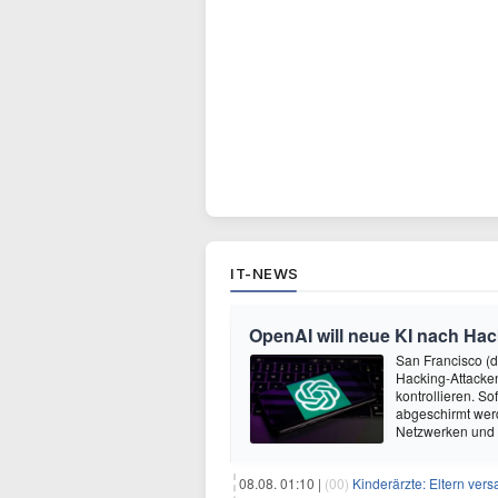
IT-NEWS
OpenAI will neue KI nach Hac
San Francisco (
Hacking-Attacken
kontrollieren. S
abgeschirmt wer
Netzwerken und
08.08. 01:10 |
(00)
Kinderärzte: Eltern ver