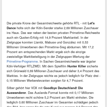
Die private Krone der Gesamtreichweite gehörte RTL - mit
Let's
Dance
holte sich der Köln-Sender starke 2,69 Millionen Zuschauer
ins Haus. Das war neben der besten privaten Primetime-Reichweite
auch ein Quoten-Erfolg mit 14,9 Prozent Marktanteil. In der
Zielgruppe konnten Llambi, Mabuse und González mit 0,53
Millionen Umworbenen den Primetime-Sieg abräumen. Mit 17,2
Prozent am entsprechenden Markt ergab sich die einzige
zweistellige Marktbeteiligung in der Zielgruppen-Wertung der
Primetime-Programme
. In Sachen Gesamtreichweite war ärgster
Köln-Verfolger RTLZWEI. Mit dem Spielfilm
Hunter Killer
sicherte
sich Grünwald 0,69 Millionen Zuschauer und daher 3,4 Prozent des
Marktes. In der Zielgruppe reichte es jedoch lediglich für Platz drei -
0,15 Millionen Werberelevanten sorgten für 4,7 Prozent.
Silber gehört hier VOX mit
Goodbye Deutschland! Die
Auswanderer
. Das Auslands-Format konnte mit 0,17 Millionen
Umworbenen recht schöne 5,2 Prozent am Markt einholen. Die
lediglich 0,60 Millionen Zuschauer im Gesamten schädigen jedoch
das Bild, hier waren für die rote Kugel nur magere 3,0 Prozent drin.