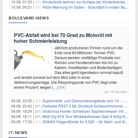
10.08. 01:00 |
(00)
Kinderärzte warnen vor Kollaps der Kinderkrankenpflege
10.08. 00:21 |
(00)
Hitze-Warnung im Süden - Schulstart in ersten Bundesländern
BOULEVARD-NEWS
PVC-Abfall wird bei 70 Grad zu Motoröl mit
hoher Schmierleistung
Jährlich produzieren Firmen rund um die
Erde rund 60 Millionen Tonnen PVC.
Daraus werden vielfältige Produkte von
Rohren und Fensterrahmen bis hin zu
Kabeln, Kreditkarten und Bodenbelägen.
Das alles geht irgendwann einmal kaputt
und landet zumeist auf dem Müll oder in einer
Verbrennungsanlage. Die Recyclingquote von PVC liegt unter
einem Prozent, wegen
[…]
(04)
vor 19 Stunden
09.08. 22:05 |
(00)
Supermarkt- und Discounterangebote vom 10. – 15.08.2026
09.08. 20:42 |
(01)
Parkside PDST 5 B2 Druckluft-Schlauchtrommel mit 10 m Schlauch für 25,94€
09.08. 18:29 |
(01)
Victorinox Hunter Schweizer Taschenmesser mit 12 Funktionen für 43,99€
09.08. 18:11 |
(01)
BGS Diy 816 Torx-Winkelschlüssel-Satz 9-teilig für 6,45€
09.08. 17:02 |
(00)
SONAX FelgenBürste für 5,52€ – für Stahl- und Alufelgen
IT-NEWS