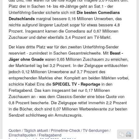
Platz drei in Sachen 14- bis 49-Jährige geht an Sat.1 - der
Unterföhring-Sender sicherte sich mit
Die besten Comedians
Deutschlands
marginal bessere 0,16 Millionen Umworben, das
reichte aufgrund längerer Laufzeit sogar für etwas bessere 4,8
Prozent. Insgesamt kamen die Comedians auf 0,67 Millionen
Zuschauer und daher ebenfalls 3,4 Prozent am TV-Markt.
Der klare dritte Platz war für den zweiten Unterföhring-Sender
reserviert - zumindest in Sachen Gesamtreichweite. Mit
Beast -
Jäger ohne Gnade
waren 0,65 Millionen Zuschauern zu erreichen,
der Marktanteil lag bei 3,2 Prozent. In der Zielgruppe enttäuschten
jedoch 0,12 Millionen Umworbene auf 3,7 Prozent des
entsprechenden Marktes eher. Komplett am beiden Märkten vorbei,
schickte Kabel Eins die
SPIEGEL TV - Reportage
in den
Freitagabend. Das kam insgesamt bei nur 0,17 Millionen
Zuschauern an - was dem Classics-Sender eine böse Quote von
0,8 Prozent bescherte. Die Zielgruppe rettet immerhin 2,2 Prozent
in die Bücher, doch sind 0,07 Millionen Werberelevante zur besten
Sendzeit schlichtweg ein Armutszeugnis.
Quoten / Täglich aktuell / Primetime-Check / TV-Sendungen /
Einschaltquoten / Freitagabend