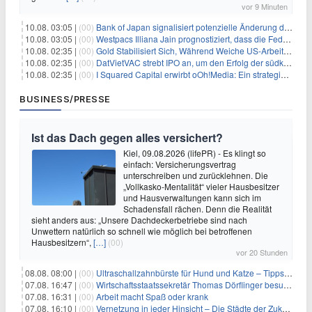
vor 9 Minuten
10.08. 03:05 |
(00)
Bank of Japan signalisiert potenzielle Änderung der Zinspolitik angesichts von Inflationsbedenken
10.08. 03:05 |
(00)
Westpacs Illiana Jain prognostiziert, dass die Fed die Zinssätze nach dem Arbeitsmarktbericht stabil halten wird
10.08. 02:35 |
(00)
Gold Stabilisiert Sich, Während Weiche US-Arbeitsmarktdaten Zinsängste Lindern
10.08. 02:35 |
(00)
DatVietVAC strebt IPO an, um den Erfolg der südkoreanischen Unterhaltungsindustrie nachzuahmen
10.08. 02:35 |
(00)
I Squared Capital erwirbt oOh!Media: Ein strategischer Schritt in der Außenwerbung
BUSINESS/PRESSE
Ist das Dach gegen alles versichert?
Kiel, 09.08.2026 (lifePR) - Es klingt so
einfach: Versicherungsvertrag
unterschreiben und zurücklehnen. Die
„Vollkasko-Mentalität“ vieler Hausbesitzer
und Hausverwaltungen kann sich im
Schadensfall rächen. Denn die Realität
sieht anders aus: „Unsere Dachdeckerbetriebe sind nach
Unwettern natürlich so schnell wie möglich bei betroffenen
Hausbesitzern“,
[…]
(00)
vor 20 Stunden
08.08. 08:00 |
(00)
Ultraschallzahnbürste für Hund und Katze – Tipps zur erfolgreichen Eingewöhnung
07.08. 16:47 |
(00)
Wirtschaftsstaatssekretär Thomas Dörflinger besucht Handwerksbetrieb im Kammerbezirk Freiburg
07.08. 16:31 |
(00)
Arbeit macht Spaß oder krank
07.08. 16:10 |
(00)
Vernetzung in jeder Hinsicht – Die Städte der Zukunft sind grün-blau