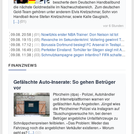
bescherte dem Deutschen Handballbund
die nächste Goldmedaille im Nachwuchsbereich. Zum deutschen
Gold-Team gehören unter anderem Elvis Kretzschmar, Sohn von
Handball-Ikone Stefan Kretzschmar, sowie Kalle Gaugisch,
[…]
(01)
vor 6 Stunden
09.08. 20:58 |
(01)
Nowitzkis erster NBA-Trainer: Don Nelson ist tot
09.08. 19:15 |
(05)
Revanche im Sekundenkrimi: Vollering gewinnt Tour
09.08. 17:12 |
(00)
Borussia Dortmund besiegt FC Arsenal in Testspiel mit 3:2
09.08. 16:49 |
(03)
Perfekter Einstand: Torhüter ter Stegen siegt mit Ajax
09.08. 11:38 |
(03)
Schmutzkampagne gegen Infantino? FIFA schaltet auf Angriff
FINANZNEWS
Gefälschte Auto-Inserate: So gehen Betrüger
vor
Pforzheim (dpa) - Polizei, Autohändler
und Internetplattformen warnen vor
gefälschten Auto-Angeboten. Jüngst wies
die Pforzheimer Polizei via Instagram auf
Täuschungsversuche hin, bei denen
Betrüger angebliche Unfallfahrzeuge zu
Schnäppchenpreisen feilbieten. «Das Problem: Weder das
Fahrzeug noch die angeblichen Verkäufer existieren.» Worum
geht es?
[…]
(00)