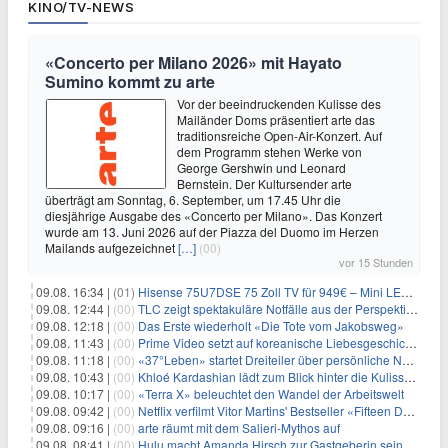
KINO/TV-NEWS
«Concerto per Milano 2026» mit Hayato
Sumino kommt zu arte
Vor der beeindruckenden Kulisse des
Mailänder Doms präsentiert arte das
traditionsreiche Open-Air-Konzert. Auf
dem Programm stehen Werke von
George Gershwin und Leonard
Bernstein. Der Kultursender arte
überträgt am Sonntag, 6. September, um 17.45 Uhr die
diesjährige Ausgabe des «Concerto per Milano». Das Konzert
wurde am 13. Juni 2026 auf der Piazza del Duomo im Herzen
Mailands aufgezeichnet
[…]
(00)
vor 15 Stunden
09.08. 16:34 |
(01)
Hisense 75U7DSE 75 Zoll TV für 949€ – Mini LED, 144Hz, 2026
09.08. 12:44 |
(00)
TLC zeigt spektakuläre Notfälle aus der Perspektive der Patienten
09.08. 12:18 |
(00)
Das Erste wiederholt «Die Tote vom Jakobsweg»
09.08. 11:43 |
(00)
Prime Video setzt auf koreanische Liebesgeschichte
09.08. 11:18 |
(00)
«37°Leben» startet Dreiteiler über persönliche Neuanfänge
09.08. 10:43 |
(00)
Khloé Kardashian lädt zum Blick hinter die Kulissen ihres Freundeskreises
09.08. 10:17 |
(00)
«Terra X» beleuchtet den Wandel der Arbeitswelt
09.08. 09:42 |
(00)
Netflix verfilmt Vitor Martins' Bestseller «Fifteen Days»
09.08. 09:16 |
(00)
arte räumt mit dem Salieri-Mythos auf
09.08. 08:41 |
(00)
Hulu macht Amanda Hirsch zur Gastgeberin seines Reality-Podcasts