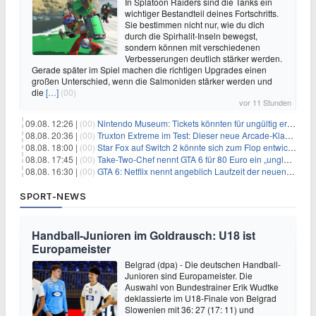
In Splatoon Raiders sind die Tanks ein
wichtiger Bestandteil deines Fortschritts.
Sie bestimmen nicht nur, wie du dich
durch die Spirhalit-Inseln bewegst,
sondern können mit verschiedenen
Verbesserungen deutlich stärker werden.
Gerade später im Spiel machen die richtigen Upgrades einen
großen Unterschied, wenn die Salmoniden stärker werden und
die
[…]
(00)
vor 11 Stunden
09.08. 12:26 |
(00)
Nintendo Museum: Tickets könnten für ungültig erklärt werden!
08.08. 20:36 |
(00)
Truxton Extreme im Test: Dieser neue Arcade-Klassiker verzeiht dir gar nichts
08.08. 18:00 |
(00)
Star Fox auf Switch 2 könnte sich zum Flop entwickeln
08.08. 17:45 |
(00)
Take-Two-Chef nennt GTA 6 für 80 Euro ein „unglaubliches Schnäppchen“
08.08. 16:30 |
(00)
GTA 6: Netflix nennt angeblich Laufzeit der neuen Gameplay-Präsentation
SPORT-NEWS
Handball-Junioren im Goldrausch: U18 ist
Europameister
Belgrad (dpa) - Die deutschen Handball-
Junioren sind Europameister. Die
Auswahl von Bundestrainer Erik Wudtke
deklassierte im U18-Finale von Belgrad
Slowenien mit 36: 27 (17: 11) und