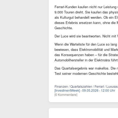
Ferrari-Kunden kaufen nicht nur Leistung
9.000 Touren dreht. Sie kaufen das physi
als Kulturgut behandelt werden. Ob ein El
dieses Erlebnis ersetzen kann, ohne die M
Geschichte.
Der Luce wird sie beantworten. Nicht mit
Wenn die Warteliste für den Luce so lang 
bewiesen, dass Elektromobilität und Mar
das Konsequenzen haben – für die Strateg
Automobilhersteller in der Elektroära führt
Das Quartalsergebnis war makellos. Die 
Test seiner modernen Geschichte besteht
Finanzen / Quartalszahlen / Ferrari / Luxusau
[InvestmentWeek]
·
09.05.2026
·
12:00 Uhr
[0 Kommentare]