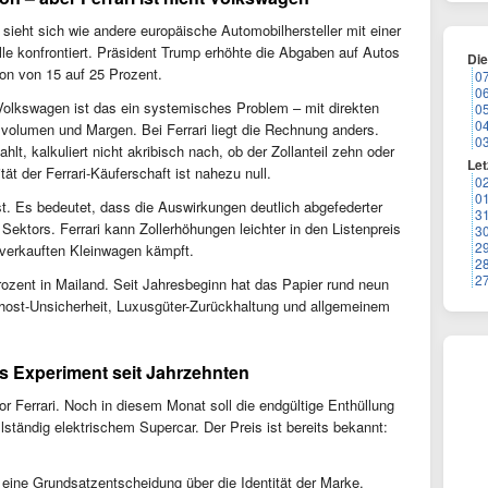
ri sieht sich wie andere europäische Automobilhersteller mit einer
e konfrontiert. Präsident Trump erhöhte die Abgaben auf Autos
Di
on von 15 auf 25 Prozent.
0
0
 Volkswagen ist das ein systemisches Problem – mit direkten
0
0
volumen und Margen. Bei Ferrari liegt die Rechnung anders.
0
lt, kalkuliert nicht akribisch nach, ob der Zollanteil zehn oder
Let
tät der Ferrari-Käuferschaft ist nahezu null.
0
0
st. Es bedeutet, dass die Auswirkungen deutlich abgefederter
3
 Sektors. Ferrari kann Zollerhöhungen leichter in den Listenpreis
3
2
 verkauften Kleinwagen kämpft.
2
2
rozent in Mailand. Seit Jahresbeginn hat das Papier rund neun
host-Unsicherheit, Luxusgüter-Zurückhaltung und allgemeinem
tes Experiment seit Jahrzehnten
vor Ferrari. Noch in diesem Monat soll die endgültige Enthüllung
llständig elektrischem Supercar. Der Preis ist bereits bekannt:
t eine Grundsatzentscheidung über die Identität der Marke.