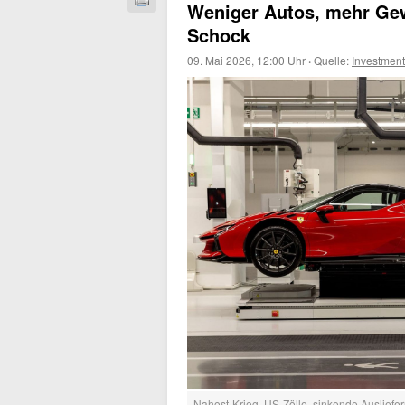
Weniger Autos, mehr Gew
Schock
09. Mai 2026, 12:00 Uhr
·
Quelle:
Investmen
Nahost-Krieg, US-Zölle, sinkende Auslieferu