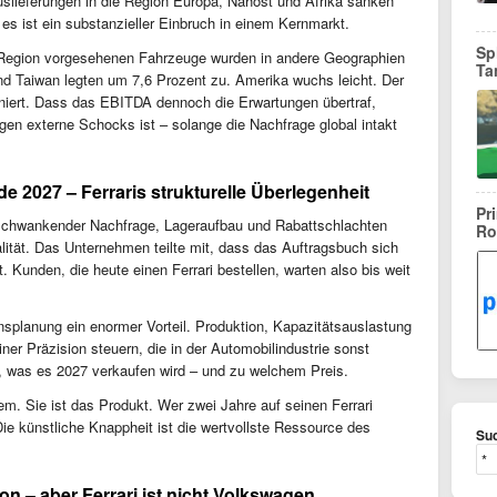
slieferungen in die Region Europa, Nahost und Afrika sanken
es ist ein substanzieller Einbruch in einem Kernmarkt.
Sp
ie Region vorgesehenen Fahrzeuge wurden in andere Geographien
Ta
nd Taiwan legten um 7,6 Prozent zu. Amerika wuchs leicht. Der
iniert. Dass das EBITDA dennoch die Erwartungen übertraf,
gen externe Schocks ist – solange die Nachfrage global intakt
e 2027 – Ferraris strukturelle Überlegenheit
Pr
 schwankender Nachfrage, Lageraufbau und Rabattschlachten
Ro
alität. Das Unternehmen teilte mit, dass das Auftragsbuch sich
. Kunden, die heute einen Ferrari bestellen, warten also bis weit
ensplanung ein enormer Vorteil. Produktion, Kapazitätsauslastung
iner Präzision steuern, die in der Automobilindustrie sonst
ute, was es 2027 verkaufen wird – und zu welchem Preis.
lem. Sie ist das Produkt. Wer zwei Jahre auf seinen Ferrari
ie künstliche Knappheit ist die wertvollste Ressource des
Suc
on – aber Ferrari ist nicht Volkswagen