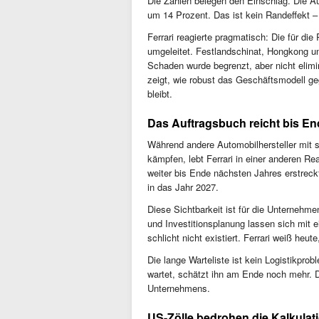
Die Zahlen belegen den Einschlag. Die Au
um 14 Prozent. Das ist kein Randeffekt – 
Ferrari reagierte pragmatisch: Die für d
umgeleitet. Festlandschinat, Hongkong u
Schaden wurde begrenzt, aber nicht elim
zeigt, wie robust das Geschäftsmodell ge
bleibt.
Das Auftragsbuch reicht bis End
Während andere Automobilhersteller mit
kämpfen, lebt Ferrari in einer anderen Re
weiter bis Ende nächsten Jahres erstreckt
in das Jahr 2027.
Diese Sichtbarkeit ist für die Unternehm
und Investitionsplanung lassen sich mit e
schlicht nicht existiert. Ferrari weiß he
Die lange Warteliste ist kein Logistikprob
wartet, schätzt ihn am Ende noch mehr. D
Unternehmens.
US-Zölle bedrohen die Kalkulati