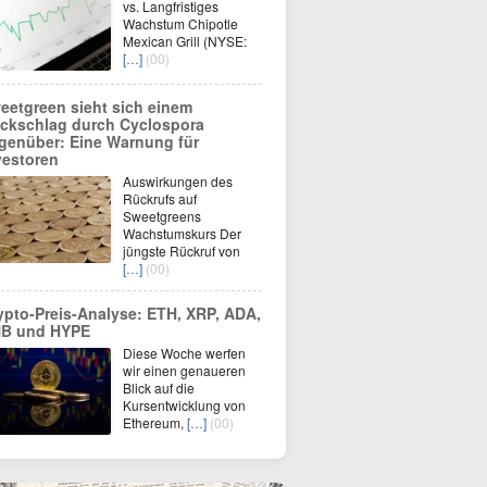
vs. Langfristiges
Wachstum Chipotle
Mexican Grill (NYSE:
[…]
(00)
eetgreen sieht sich einem
ckschlag durch Cyclospora
genüber: Eine Warnung für
vestoren
Auswirkungen des
Rückrufs auf
Sweetgreens
Wachstumskurs Der
jüngste Rückruf von
[…]
(00)
ypto-Preis-Analyse: ETH, XRP, ADA,
B und HYPE
Diese Woche werfen
wir einen genaueren
Blick auf die
Kursentwicklung von
Ethereum,
[…]
(00)