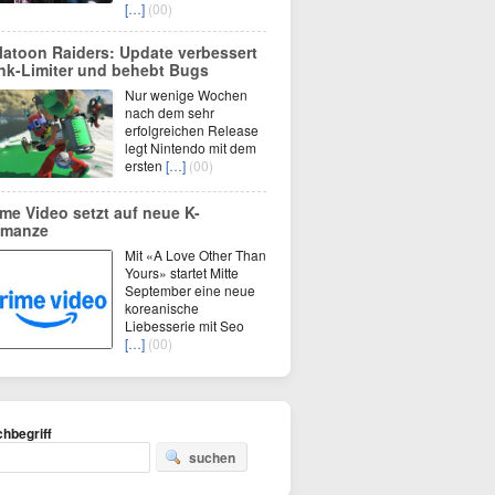
[…]
(00)
latoon Raiders: Update verbessert
nk-Limiter und behebt Bugs
Nur wenige Wochen
nach dem sehr
erfolgreichen Release
legt Nintendo mit dem
ersten
[…]
(00)
ime Video setzt auf neue K-
manze
Mit «A Love Other Than
Yours» startet Mitte
September eine neue
koreanische
Liebesserie mit Seo
[…]
(00)
hbegriff
suchen