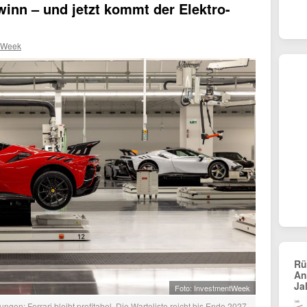
inn – und jetzt kommt der Elektro-
tWeek
Rü
An
Ja
Foto: InvestmentWeek
ngen: Ferrari bleibt profitabel. Die Warteliste reicht bis Ende 2027.