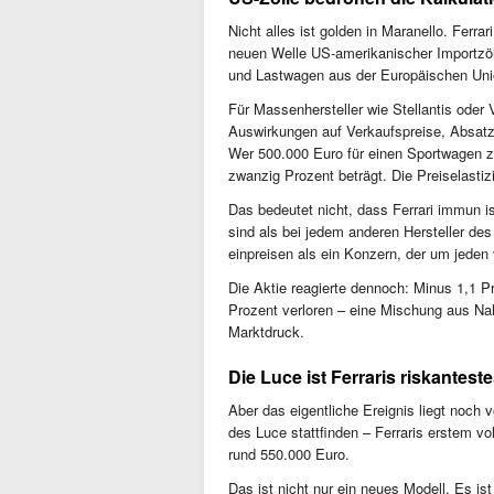
Nicht alles ist golden in Maranello. Ferra
neuen Welle US-amerikanischer Importzöll
und Lastwagen aus der Europäischen Uni
Für Massenhersteller wie Stellantis oder
Auswirkungen auf Verkaufspreise, Absatz
Wer 500.000 Euro für einen Sportwagen zah
zwanzig Prozent beträgt. Die Preiselastizi
Das bedeutet nicht, dass Ferrari immun i
sind als bei jedem anderen Hersteller des
einpreisen als ein Konzern, der um jeden
Die Aktie reagierte dennoch: Minus 1,1 P
Prozent verloren – eine Mischung aus Na
Marktdruck.
Die Luce ist Ferraris riskantes
Aber das eigentliche Ereignis liegt noch 
des Luce stattfinden – Ferraris erstem vo
rund 550.000 Euro.
Das ist nicht nur ein neues Modell. Es is