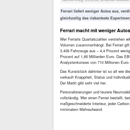
Ferrari liefert weniger Autos aus, ver
gleichzeitig das riskanteste Experimen
Ferrari macht mit weniger Autos
Wer Ferraris Quartalszahlen verstehen w
Volumen zusammenhängt. Bei Ferrari gilt 
3.436 Fahrzeuge aus – 4,4 Prozent wenig
Prozent auf 1,85 Milliarden Euro. Das EBI
Analystenkonses von 710 Millionen Euro d
Das Kunststück dahinter ist so alt wie di
verkauft Knappheit, Status und Individual
Der Markt gibt sehr viel her.
Personalisierungen und teurere Neumode
vollständig. Wer einen Ferrari bestellt, b
maßgeschneiderte Interieur, jeder Carbon-
minimalem Mehraufwand.