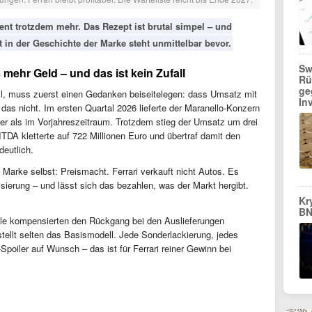
dient trotzdem mehr. Das Rezept ist brutal simpel – und
t in der Geschichte der Marke steht unmittelbar bevor.
Sw
 mehr Geld – und das ist kein Zufall
Rü
ge
ill, muss zuerst einen Gedanken beiseitelegen: dass Umsatz mit
In
das nicht. Im ersten Quartal 2026 lieferte der Maranello-Konzern
er als im Vorjahreszeitraum. Trotzdem stieg der Umsatz um drei
TDA kletterte auf 722 Millionen Euro und übertraf damit den
eutlich.
e Marke selbst: Preismacht. Ferrari verkauft nicht Autos. Es
isierung – und lässt sich das bezahlen, was der Markt hergibt.
Kr
BN
lle kompensierten den Rückgang bei den Auslieferungen
estellt selten das Basismodell. Jede Sonderlackierung, jedes
Spoiler auf Wunsch – das ist für Ferrari reiner Gewinn bei