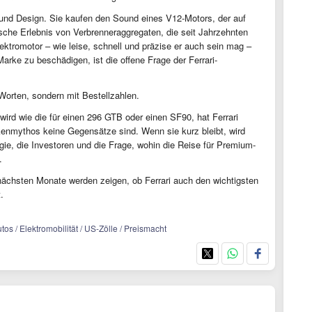
 und Design. Sie kaufen den Sound eines V12-Motors, der auf
sche Erlebnis von Verbrenneraggregaten, die seit Jahrzehnten
ektromotor – wie leise, schnell und präzise er auch sein mag –
arke zu beschädigen, ist die offene Frage der Ferrari-
 Worten, sondern mit Bestellzahlen.
wird wie die für einen 296 GTB oder einen SF90, hat Ferrari
kenmythos keine Gegensätze sind. Wenn sie kurz bleibt, wird
ie, die Investoren und die Frage, wohin die Reise für Premium-
.
nächsten Monate werden zeigen, ob Ferrari auch den wichtigsten
.
tos / Elektromobilität / US-Zölle / Preismacht