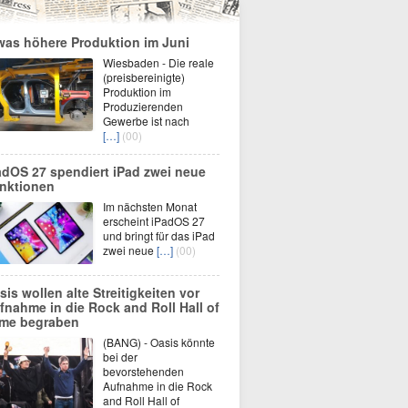
was höhere Produktion im Juni
Wiesbaden - Die reale
(preisbereinigte)
Produktion im
Produzierenden
Gewerbe ist nach
[…]
(00)
adOS 27 spendiert iPad zwei neue
nktionen
Im nächsten Monat
erscheint iPadOS 27
und bringt für das iPad
zwei neue
[…]
(00)
sis wollen alte Streitigkeiten vor
fnahme in die Rock and Roll Hall of
me begraben
(BANG) - Oasis könnte
bei der
bevorstehenden
Aufnahme in die Rock
and Roll Hall of