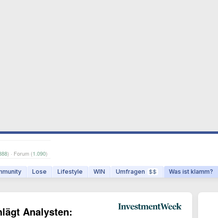
888
) · Forum (
1.090
)
munity
Lose
Lifestyle
WIN
Umfragen
Was ist klamm?
$$
lägt Analysten: