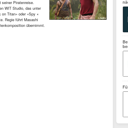
nä
 seiner Piratenreise.
en WIT Studio, das unter
k on Titan» oder «Spy ×
te. Regie führt Masashi
rienkomposition übernimmt.
Be
be
Fü