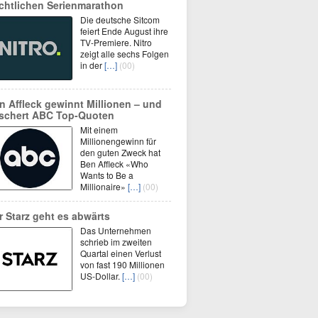
chtlichen Serienmarathon
Die deutsche Sitcom
feiert Ende August ihre
TV-Premiere. Nitro
zeigt alle sechs Folgen
in der
[…]
(00)
n Affleck gewinnt Millionen – und
schert ABC Top-Quoten
Mit einem
Millionengewinn für
den guten Zweck hat
Ben Affleck «Who
Wants to Be a
Millionaire»
[…]
(00)
r Starz geht es abwärts
Das Unternehmen
schrieb im zweiten
Quartal einen Verlust
von fast 190 Millionen
US-Dollar.
[…]
(00)