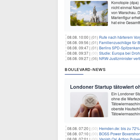
Konotopie (dpa) 
nicht einmal Nam
von Warschau. Do
Marienfigur erh
hat eine Gesamt
08.08. 10:00 |
(01)
Rufe nach härterem Vo
08.08. 09:56 |
(01)
Familienzuschläge für B
08.08. 09:47 |
(01)
Berlins SPD-Spitzenkandi
08.08. 09:37 |
(00)
Studie: Europa bei Dro
08.08. 09:27 |
(06)
NRW-Justizminister ver
BOULEVARD-NEWS
Londoner Startup tätowiert o
Ein Londoner Sta
ohne die Warteze
Tätowiermaschine 
oberste Hautschi
Tätowiermaschine
08.08. 07:20 |
(00)
Hemden.de: bis zu 72% 
08.08. 07:10 |
(00)
BOSS Power Boxershorts
08.08. 07:01 |
(00)
Vanish Oxi Action Pulver