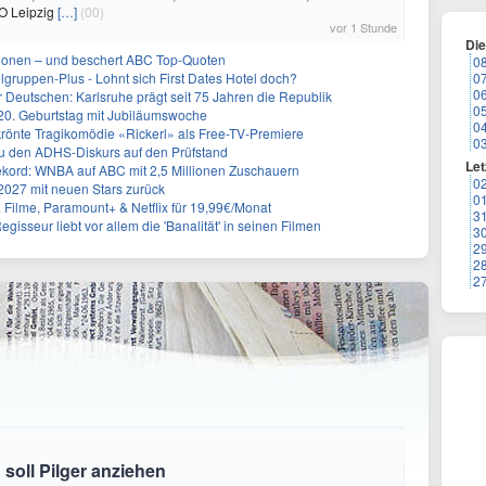
KO Leipzig
[…]
(00)
vor 1 Stunde
Di
llionen – und beschert ABC Top-Quoten
0
gruppen-Plus - Lohnt sich First Dates Hotel doch?
0
0
r Deutschen: Karlsruhe prägt seit 75 Jahren die Republik
0
20. Geburtstag mit Jubiläumswoche
0
krönte Tragikomödie «Rickerl» als Free-TV-Premiere
0
ku den ADHS-Diskurs auf den Prüfstand
Let
 Rekord: WNBA auf ABC mit 2,5 Millionen Zuschauern
0
2027 mit neuen Stars zurück
0
& Filme, Paramount+ & Netflix für 19,99€/Monat
3
gisseur liebt vor allem die 'Banalität' in seinen Filmen
3
2
2
2
 soll Pilger anziehen