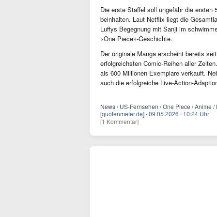
Die erste Staffel soll ungefähr die erst
beinhalten. Laut Netflix liegt die Gesamtla
Luffys Begegnung mit Sanji im schwimmen
«One Piece»-Geschichte.
Der originale Manga erscheint bereits s
erfolgreichsten Comic-Reihen aller Zeite
als 600 Millionen Exemplare verkauft. Ne
auch die erfolgreiche Live-Action-Adaption 
News / US-Fernsehen / One Piece / Anime / Ne
[quotenmeter.de]
·
09.05.2026
·
10:24 Uhr
[1 Kommentar]