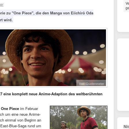
Ve
er
ge
Serie zu "One Piece", die den Manga von Eiichirō Oda
t wird.
Bild: Quotenmeter
027 eine komplett neue Anime-Adaption des weltberühmten
 One Piece
im Februar
sich um eine neue Anime-
och einmal von Beginn an
e East-Blue-Saga rund um
Ni