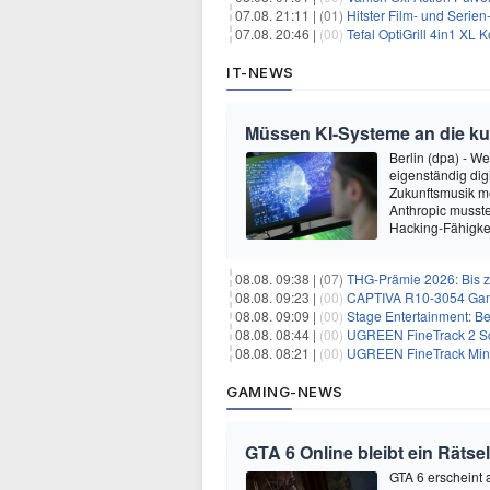
07.08. 21:11 |
(01)
Hitster Film- und Serie
07.08. 20:46 |
(00)
Tefal OptiGrill 4in1 XL
IT-NEWS
Müssen KI-Systeme an die k
Berlin (dpa) - W
eigenständig dig
Zukunftsmusik m
Anthropic musste
Hacking-Fähigkei
08.08. 09:38 |
(07)
THG-Prämie 2026: Bis zu
08.08. 09:23 |
(00)
CAPTIVA R10-3054 Gam
08.08. 09:09 |
(00)
Stage Entertainment: Be
08.08. 08:44 |
(00)
UGREEN FineTrack 2 Sch
08.08. 08:21 |
(00)
UGREEN FineTrack Mini 
GAMING-NEWS
GTA 6 Online bleibt ein Rätsel
GTA 6 erscheint