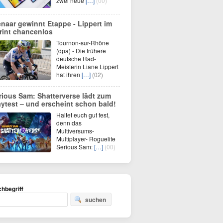
zwei neue
[…]
(00)
enaar gewinnt Etappe - Lippert im
rint chancenlos
Tournon-sur-Rhône
(dpa) - Die frühere
deutsche Rad-
Meisterin Liane Lippert
hat ihren
[…]
(02)
rious Sam: Shatterverse lädt zum
aytest – und erscheint schon bald!
Haltet euch gut fest,
denn das
Multiversums-
Multiplayer- Roguelite
Serious Sam:
[…]
(00)
hbegriff
suchen