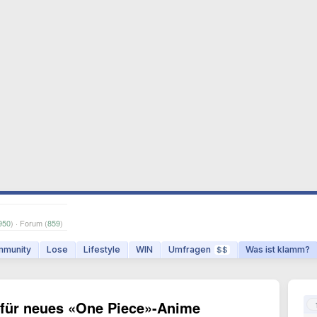
950
) · Forum (
859
)
munity
Lose
Lifestyle
WIN
Umfragen
Was ist klamm?
$$
n für neues «One Piece»-Anime