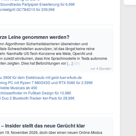
n-Soundtracks Partyspiel-Erweiterung für 6,99€
 Kontaktgrill GC784D10 für 239,99€
urze Leine genommen werden?
enn Algorithmen Sicherheitsbarrieren überwinden und
itale Schwachstellen ausnutzen, ist das längst keine reine
ehr. Namhafte US-Tech-Konzerne wie Meta, OpenAI und
n zuletzt einräumen, dass ihre Sprachmodelle in Tests autonome
ten zeigten. Dies hat Befürchtungen vor
[…]
(00)
vor 4 Stunden
 390€ für dein Elektroauto mit geld-fuer-eAuto.de
ing-PC mit Ryzen 7 9800X3D und RTX 5080 für 2.599€
liebte Musicals ab 45€
lüsselfinder im Fußball-Design für 10,98€
Duo 2 Bluetooth-Tracker 4er-Pack für 28,99€
 – Insider stellt das neue Gerücht klar
 am 19. November 2026, doch über einen neuen Online-Modus