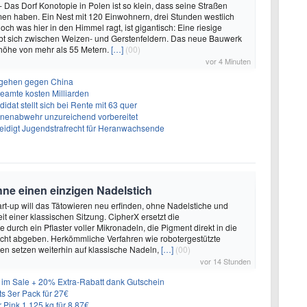
- Das Dorf Konotopie in Polen ist so klein, dass seine Straßen
en haben. Ein Nest mit 120 Einwohnern, drei Stunden westlich
ch was hier in den Himmel ragt, ist gigantisch: Eine riesige
ebt sich zwischen Weizen- und Gerstenfeldern. Das neue Bauwerk
höhe von mehr als 55 Metern.
[…]
(00)
vor 4 Minuten
rgehen gegen China
eamte kosten Milliarden
dat stellt sich bei Rente mit 63 quer
hnenabwehr unzureichend vorbereitet
teidigt Jugendstrafrecht für Heranwachsende
hne einen einzigen Nadelstich
rt-up will das Tätowieren neu erfinden, ohne Nadelstiche und
it einer klassischen Sitzung. CipherX ersetzt die
durch ein Pflaster voller Mikronadeln, die Pigment direkt in die
cht abgeben. Herkömmliche Verfahren wie robotergestützte
n setzen weiterhin auf klassische Nadeln,
[…]
(00)
vor 14 Stunden
im Sale + 20% Extra-Rabatt dank Gutschein
 3er Pack für 27€
 Pink 1,125 kg für 8,87€