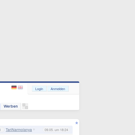
Login
Anmelden
Werben
TariNarmolanya
1
09.05. um 18:24