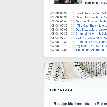
Marktanteil. SO
08.08. 08:37 |
(00)
Ben Affleck gewinnt Mi
08.08. 08:31 |
(00)
Gesamt schwach mit Ziel
08.08. 08:04 |
(00)
Das Lieblingsgericht de
08.08. 07:36 |
(00)
«The One Show» feiert 
08.08. 07:03 |
(00)
Das Erste zeigt preisge
08.08. 06:35 |
(00)
Channel 4 stellt mit Do
08.08. 05:34 |
(00)
Caitlin Clark sorgt für
07.08. 19:39 |
(00)
«Heated Rivalry» kehrt 
07.08. 19:11 |
(02)
Sky Deal – z.B. Serien 
07.08. 17:00 |
(00)
'September Afternoon'-Re
TOP-THEMEN
Riesige Marienstatue in Polen