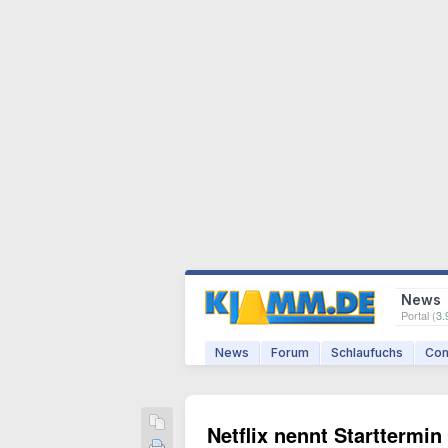
News
Portal (
3.
News
Forum
Schlaufuchs
Com
Netflix nennt Starttermi