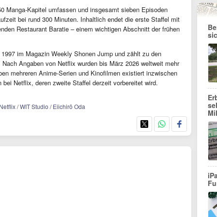
en 50 Manga-Kapitel umfassen und insgesamt sieben Episoden
ufzeit bei rund 300 Minuten. Inhaltlich endet die erste Staffel mit
Be
den Restaurant Baratie – einem wichtigen Abschnitt der frühen
si
eit 1997 im Magazin Weekly Shonen Jump und zählt zu den
n. Nach Angaben von Netflix wurden bis März 2026 weltweit mehr
ben mehreren Anime-Serien und Kinofilmen existiert inzwischen
bei Netflix, deren zweite Staffel derzeit vorbereitet wird.
Er
se
tflix / WIT Studio / Eiichirō Oda
Mi
iP
Fu