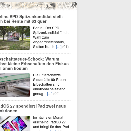
rlins SPD-Spitzenkandidat stellt
ch bei Rente mit 63 quer
Berlin - Der SPD-
Spitzenkandidat für die
Wahl zum
Abgeordnetenhaus,
Steffen Krach,
[…]
(01)
bschaftsteuer-Schock: Warum
lbst kleine Erbschaften den Fiskus
llionen kosten
Die unterschätzte
Steuerfalle für Erben
Erbschaften sind
emotional belastend
genug –
[…]
(00)
adOS 27 spendiert iPad zwei neue
nktionen
Im nächsten Monat
erscheint iPadOS 27
und bringt für das iPad