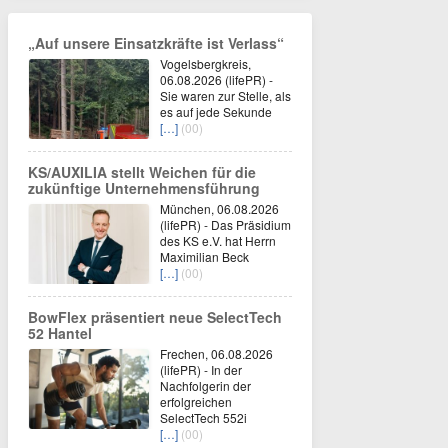
„Auf unsere Einsatzkräfte ist Verlass“
Vogelsbergkreis,
06.08.2026 (lifePR) -
Sie waren zur Stelle, als
es auf jede Sekunde
[…]
(00)
KS/AUXILIA stellt Weichen für die
zukünftige Unternehmensführung
München, 06.08.2026
(lifePR) - Das Präsidium
des KS e.V. hat Herrn
Maximilian Beck
[…]
(00)
BowFlex präsentiert neue SelectTech
52 Hantel
Frechen, 06.08.2026
(lifePR) - In der
Nachfolgerin der
erfolgreichen
SelectTech 552i
[…]
(00)