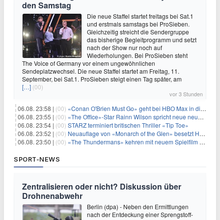
den Samstag
Die neue Staffel startet freitags bei Sat.1
und erstmals samstags bei ProSieben.
Gleichzeitig streicht die Sendergruppe
das bisherige Begleitprogramm und setzt
nach der Show nur noch auf
Wiederholungen. Bei ProSieben steht
The Voice of Germany vor einem ungewöhnlichen
Sendeplatzwechsel. Die neue Staffel startet am Freitag, 11.
September, bei Sat.1. ProSieben steigt einen Tag später, am
[…]
(00)
vor 3 Stunden
06.08. 23:58 |
(00)
«Conan O'Brien Must Go» geht bei HBO Max in die dritte Runde
06.08. 23:55 |
(00)
«The Office»-Star Rainn Wilson spricht neue neuseeländische Serie «Settling»
06.08. 23:54 |
(00)
STARZ terminiert britischen Thriller «Tip Toe»
06.08. 23:52 |
(00)
Neuauflage von «Monarch of the Glen» besetzt Hauptrollen
06.08. 23:50 |
(00)
«The Thundermans» kehren mit neuem Spielfilm zurück
SPORT-NEWS
Zentralisieren oder nicht? Diskussion über
Drohnenabwehr
Berlin (dpa) - Neben den Ermittlungen
nach der Entdeckung einer Sprengstoff-