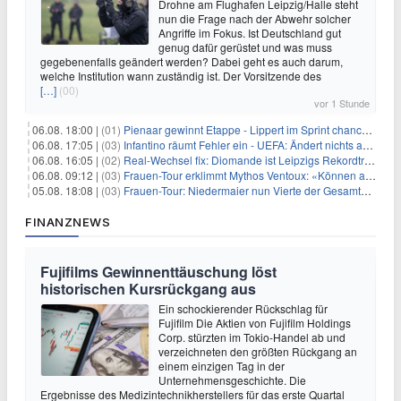
Drohne am Flughafen Leipzig/Halle steht
nun die Frage nach der Abwehr solcher
Angriffe im Fokus. Ist Deutschland gut
genug dafür gerüstet und was muss
gegebenenfalls geändert werden? Dabei geht es auch darum,
welche Institution wann zuständig ist. Der Vorsitzende des
[…]
(00)
vor 1 Stunde
06.08. 18:00 |
(01)
Pienaar gewinnt Etappe - Lippert im Sprint chancenlos
06.08. 17:05 |
(03)
Infantino räumt Fehler ein - UEFA: Ändert nichts an Boykott
06.08. 16:05 |
(02)
Real-Wechsel fix: Diomande ist Leipzigs Rekordtransfer
06.08. 09:12 |
(03)
Frauen-Tour erklimmt Mythos Ventoux: «Können alles schaffen»
05.08. 18:08 |
(03)
Frauen-Tour: Niedermaier nun Vierte der Gesamtwertung
FINANZNEWS
Fujifilms Gewinnenttäuschung löst
historischen Kursrückgang aus
Ein schockierender Rückschlag für
Fujifilm Die Aktien von Fujifilm Holdings
Corp. stürzten im Tokio-Handel ab und
verzeichneten den größten Rückgang an
einem einzigen Tag in der
Unternehmensgeschichte. Die
Ergebnisse des Medizintechnikherstellers für das erste Quartal