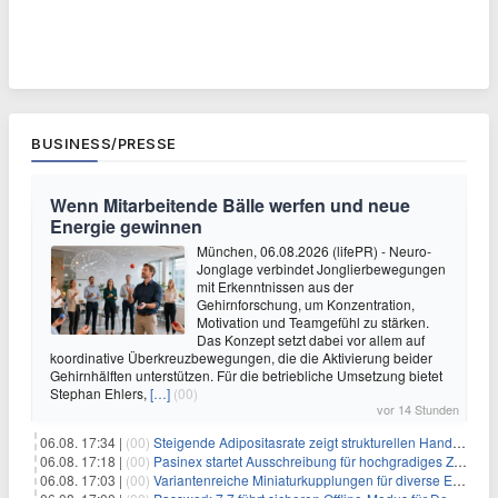
BUSINESS/PRESSE
Wenn Mitarbeitende Bälle werfen und neue
Energie gewinnen
München, 06.08.2026 (lifePR) - Neuro-
Jonglage verbindet Jonglierbewegungen
mit Erkenntnissen aus der
Gehirnforschung, um Konzentration,
Motivation und Teamgefühl zu stärken.
Das Konzept setzt dabei vor allem auf
koordinative Überkreuzbewegungen, die die Aktivierung beider
Gehirnhälften unterstützen. Für die betriebliche Umsetzung bietet
Stephan Ehlers,
[…]
(00)
vor 14 Stunden
06.08. 17:34 |
(00)
Steigende Adipositasrate zeigt strukturellen Handlungsbedarf bei der Ernährung schulpflichtiger Kinder
06.08. 17:18 |
(00)
Pasinex startet Ausschreibung für hochgradiges Zinksulfidkonzentrat mit Germanium- und Silbergehalten und stellt ein Betriebsupdate bereit
06.08. 17:03 |
(00)
Variantenreiche Miniaturkupplungen für diverse Einsatzbereiche