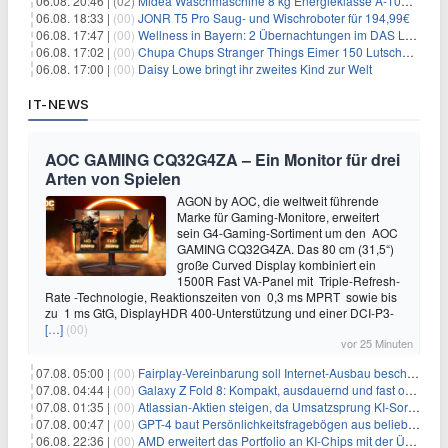
06.08. 20:46 |
(02)
Midea Waschmaschine 8 kg Energieklasse A-10% 1400 U/Min für 289,97€
06.08. 18:33 |
(00)
JONR T5 Pro Saug- und Wischroboter für 194,99€
06.08. 17:47 |
(00)
Wellness in Bayern: 2 Übernachtungen im DAS LUDWIG Sports Resort inkl. HP + Wellness ab 174€ p.P.
06.08. 17:02 |
(00)
Chupa Chups Stranger Things Eimer 150 Lutscher für 21,95€
06.08. 17:00 |
(00)
Daisy Lowe bringt ihr zweites Kind zur Welt
IT-NEWS
AOC GAMING CQ32G4ZA – Ein Monitor für drei
Arten von Spielen
AGON by AOC, die weltweit führende
Marke für Gaming-Monitore, erweitert
sein G4-Gaming-Sortiment um den AOC
GAMING CQ32G4ZA. Das 80 cm (31,5“)
große Curved Display kombiniert ein
1500R Fast VA-Panel mit Triple-Refresh-
Rate -Technologie, Reaktionszeiten von 0,3 ms MPRT sowie bis
zu 1 ms GtG, DisplayHDR 400-Unterstützung und einer DCI-P3-
[…]
(00)
vor 25 Minuten
07.08. 05:00 |
(00)
Fairplay-Vereinbarung soll Internet-Ausbau beschleunigen
07.08. 04:44 |
(00)
Galaxy Z Fold 8: Kompakt, ausdauernd und fast ohne Falte
07.08. 01:35 |
(00)
Atlassian-Aktien steigen, da Umsatzsprung KI-Sorgen dämpft
07.08. 00:47 |
(00)
GPT-4 baut Persönlichkeitsfragebögen aus beliebigen Texten und sagt Antworten voraus
06.08. 22:36 |
(00)
AMD erweitert das Portfolio an KI-Chips mit der Übernahme von Taalas