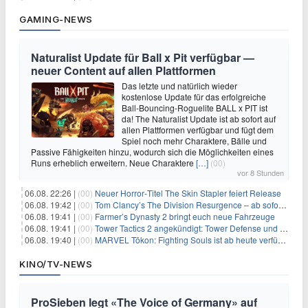
GAMING-NEWS
Naturalist Update für Ball x Pit verfügbar —
neuer Content auf allen Plattformen
Das letzte und natürlich wieder
kostenlose Update für das erfolgreiche
Ball-Bouncing-Roguelite BALL x PIT ist
da! The Naturalist Update ist ab sofort auf
allen Plattformen verfügbar und fügt dem
Spiel noch mehr Charaktere, Bälle und
Passive Fähigkeiten hinzu, wodurch sich die Möglichkeiten eines
Runs erheblich erweitern. Neue Charaktere
[…]
(00)
vor 8 Stunden
06.08. 22:26 |
(00)
Neuer Horror‑Titel The Skin Stapler feiert Release
06.08. 19:42 |
(00)
Tom Clancy’s The Division Resurgence – ab sofort für euch verfügbar
06.08. 19:41 |
(00)
Farmer’s Dynasty 2 bringt euch neue Fahrzeuge
06.08. 19:41 |
(00)
Tower Tactics 2 angekündigt: Tower Defense und Deckbuilding Kombo kehrt zurück
06.08. 19:40 |
(00)
MARVEL Tōkon: Fighting Souls ist ab heute verfügbar
KINO/TV-NEWS
ProSieben legt «The Voice of Germany» auf