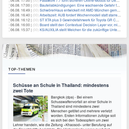
06.08. 17:00 |
(00)
Passwork 7.7 führt sicheren Offline-Modus für Desktop- und Mobile-Apps ein
06.08. 17:00 |
(00)
Bauteilabkündigungen: Eine wachsende Gefahr für industrielle Elektroniksysteme
06.08. 16:49 |
(00)
SchwörerHaus entwickelt mit AMD München gemeinsam Tiny-Living-Konzepte und erhalten dafür den New Living Award
06.08. 16:40 |
(00)
Arbeitszeit: AUB fordert Wochenmodell statt starrer Tagesgrenze
06.08. 16:12 |
(00)
ST XTA plus 3 Gewindefahrwerk für Toyota GR Corolla entwickelt: Erstklassige Straßenlage in jeder Situation
06.08. 16:00 |
(00)
Board stellt den Contextual Decision Layer vor, mit dem Unternehmensdaten und KI-Investitionen in intelligentere Geschäftsentscheidungen umgesetzt wer
06.08. 15:37 |
(00)
KS/AUXILIA stellt Weichen für die zukünftige Unternehmensführung
TOP-THEMEN
Schüsse an Schule in Thailand: mindestens
zwei Tote
Bangkok (dpa) - Bei einem
Schusswaffenvorfall an einer Schule in
Thailand sind mindestens zwei
Menschen getötet und mehrere verletzt
worden. Ersten Informationen zufolge soll
es sich bei den Todesopfern um zwei
Lehrer handeln, wie die Zeitung «Khaosod» unter Berufung auf