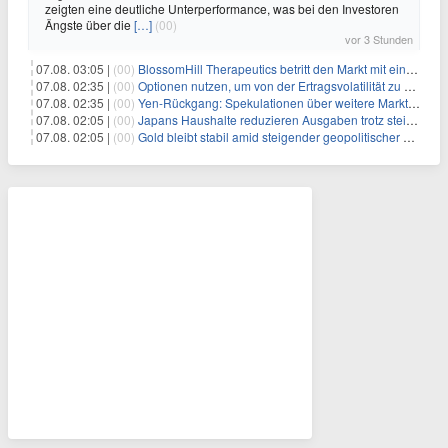
zeigten eine deutliche Unterperformance, was bei den Investoren
Ängste über die
[…]
(00)
vor 3 Stunden
07.08. 03:05 |
(00)
BlossomHill Therapeutics betritt den Markt mit einem IPO-Boost von 150 Millionen Dollar
07.08. 02:35 |
(00)
Optionen nutzen, um von der Ertragsvolatilität zu profitieren
07.08. 02:35 |
(00)
Yen-Rückgang: Spekulationen über weitere Marktinterventionen nehmen zu
07.08. 02:05 |
(00)
Japans Haushalte reduzieren Ausgaben trotz steigender Löhne: Ein Warnsignal für das Wachstum
07.08. 02:05 |
(00)
Gold bleibt stabil amid steigender geopolitischer Spannungen im Persischen Golf