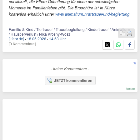
entwickelt, die Eltern Orientierung für einen der schwierigsten
Momente im Familienleben gibt. Die Broschüre ist in Kürze
kostenlos erhältlich unter
www.animalium.nrw/trauer-und-begleitung
Familie & Kind / Tiertrauer / Trauerbegleitung / Kindertrauer / Animalium
/ Haustierverlust / Nika Krosny-Wosz
[lifepr.de]
·
18.05.2026
·
14:53 Uhr
[0 Kommentare]
- keine Kommentare -
JETZT kommentieren
forum