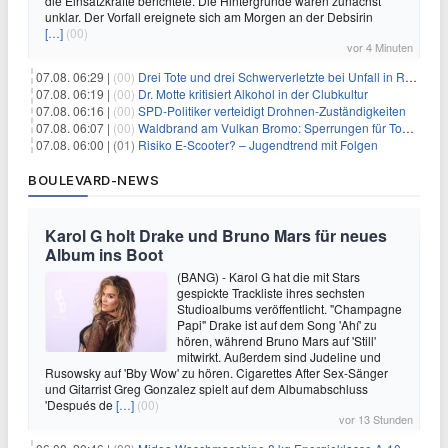
die Einsatzkräfte berichtete. Die Hintergründe waren zunächst
unklar. Der Vorfall ereignete sich am Morgen an der Debsirin
[…]
(00)
vor 4 Minuten
07.08. 06:29 |
(00)
Drei Tote und drei Schwerverletzte bei Unfall in Rheinland-Pfalz
07.08. 06:19 |
(00)
Dr. Motte kritisiert Alkohol in der Clubkultur
07.08. 06:16 |
(00)
SPD-Politiker verteidigt Drohnen-Zuständigkeiten
07.08. 06:07 |
(00)
Waldbrand am Vulkan Bromo: Sperrungen für Touristen
07.08. 06:00 |
(01)
Risiko E-Scooter? – Jugendtrend mit Folgen
BOULEVARD-NEWS
Karol G holt Drake und Bruno Mars für neues
Album ins Boot
(BANG) - Karol G hat die mit Stars
gespickte Trackliste ihres sechsten
Studioalbums veröffentlicht. "Champagne
Papi" Drake ist auf dem Song 'Ahí' zu
hören, während Bruno Mars auf 'Still'
mitwirkt. Außerdem sind Judeline und
Rusowsky auf 'Bby Wow' zu hören. Cigarettes After Sex-Sänger
und Gitarrist Greg Gonzalez spielt auf dem Albumabschluss
'Después de
[…]
(00)
vor 13 Stunden