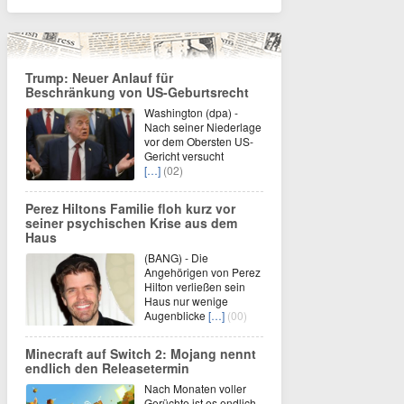
Trump: Neuer Anlauf für
Beschränkung von US-Geburtsrecht
Washington (dpa) -
Nach seiner Niederlage
vor dem Obersten US-
Gericht versucht
[…]
(02)
Perez Hiltons Familie floh kurz vor
seiner psychischen Krise aus dem
Haus
(BANG) - Die
Angehörigen von Perez
Hilton verließen sein
Haus nur wenige
Augenblicke
[…]
(00)
Minecraft auf Switch 2: Mojang nennt
endlich den Releasetermin
Nach Monaten voller
Gerüchte ist es endlich