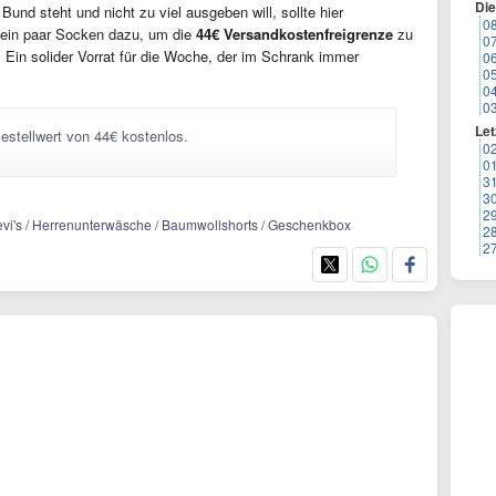
Di
Bund steht und nicht zu viel ausgeben will, sollte hier
0
ein paar Socken dazu, um die
44€ Versandkostenfreigrenze
zu
0
 Ein solider Vorrat für die Woche, der im Schrank immer
0
0
0
0
Let
estellwert von 44€ kostenlos.
0
0
3
3
2
Levi's / Herrenunterwäsche / Baumwollshorts / Geschenkbox
2
2