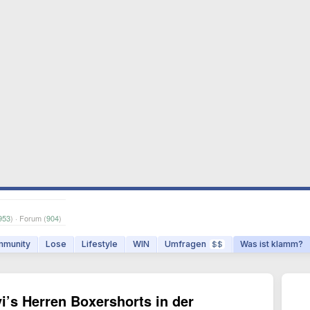
953
) · Forum (
904
)
munity
Lose
Lifestyle
WIN
Umfragen
Was ist klamm?
$$
vi’s Herren Boxershorts in der