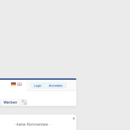
Login
Anmelden
Werben
- keine Kommentare -