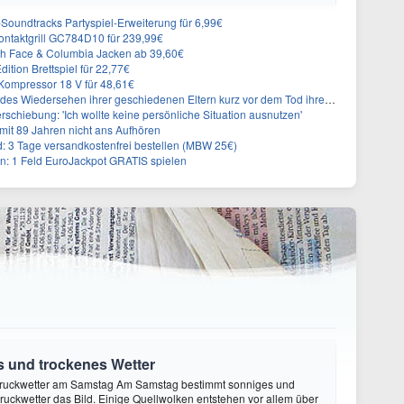
n-Soundtracks Partyspiel-Erweiterung für 6,99€
 Kontaktgrill GC784D10 für 239,99€
rth Face & Columbia Jacken ab 39,60€
ition Brettspiel für 22,77€
ompressor 18 V für 48,61€
s Wiedersehen ihrer geschiedenen Eltern kurz vor dem Tod ihrer Mutter
rschiebung: 'Ich wollte keine persönliche Situation ausnutzen'
it 89 Jahren nicht ans Aufhören
3 Tage versandkostenfrei bestellen (MBW 25€)
: 1 Feld EuroJackpot GRATIS spielen
s und trockenes Wetter
ruckwetter am Samstag Am Samstag bestimmt sonniges und
uckwetter das Bild. Einige Quellwolken entstehen vor allem über