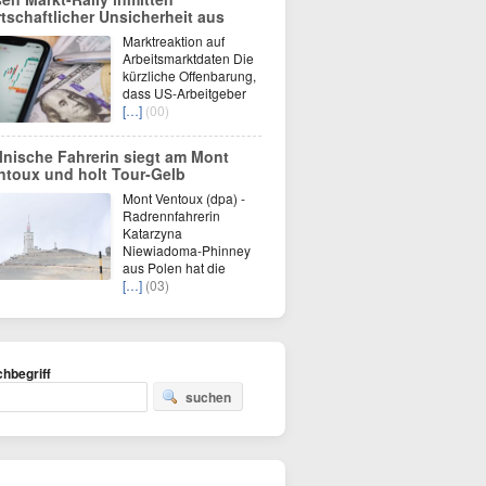
rtschaftlicher Unsicherheit aus
Marktreaktion auf
Arbeitsmarktdaten Die
kürzliche Offenbarung,
dass US-Arbeitgeber
[…]
(00)
lnische Fahrerin siegt am Mont
ntoux und holt Tour-Gelb
Mont Ventoux (dpa) -
Radrennfahrerin
Katarzyna
Niewiadoma-Phinney
aus Polen hat die
[…]
(03)
hbegriff
suchen