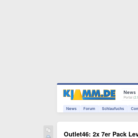
News
Portal (
2.
News
Forum
Schlaufuchs
Com
Outlet46: 2x 7er Pack Le