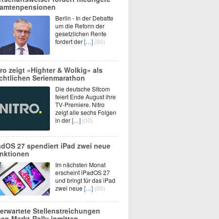
amtenpensionen
Berlin - In der Debatte
um die Reform der
gesetzlichen Rente
fordert der
[…]
(00)
tro zeigt «Highter & Wolkig» als
chtlichen Serienmarathon
Die deutsche Sitcom
feiert Ende August ihre
TV-Premiere. Nitro
zeigt alle sechs Folgen
in der
[…]
(00)
adOS 27 spendiert iPad zwei neue
nktionen
Im nächsten Monat
erscheint iPadOS 27
und bringt für das iPad
zwei neue
[…]
(00)
erwartete Stellenstreichungen
sen Markt-Rally inmitten