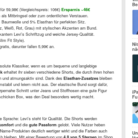
Be
für 59,98€ (Vergleichspreis: 106€)
Ersparnis ~46€
 als Mitbringsel oder zum ordentlichen Verstauen.
Baumwolle und 5% Elasthan für perfekten Sitz.
, Weiß, Rot, Grau) mit stylischen Akzenten am Bund.
antem Levi’s Schriftzug und weiche Jersey-Qualität.
im Fit Style).
Ni
atis, darunter fallen 5,99€ an.
nä
absolute Klassiker, wenn es um bequeme und langlebige
ck
erhaltet ihr sieben verschiedene Shorts, die durch ihren hohen
h und atmungsaktiv sind. Dank des
Elasthan-Zusatzes
bleiben
tabil und leiern nicht aus. Der elastische Bund sorgt dafür,
rpernahe Schnitt unter Jeans und Stoffhosen eine gute Figur
iP
 schicken Box, was den Deal besonders wertig macht.
Fu
Sprache: Levi’s steht für Qualität. Die Shorts werden
komfort
und die
gute Passform
gelobt. Viele Nutzer heben
o-Name-Produkten deutlich wertiger wirkt und die Farben auch
Un
h bleiben. Mit einer Bewertung von
4,8 von 5 Sternen
im Shop
lö