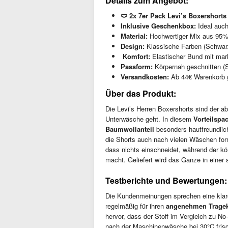
Details zum Angebot:
🩲 2x 7er Pack Levi’s Boxershorts
Inklusive Geschenkbox:
Ideal auch
Material:
Hochwertiger Mix aus 95% 
Design:
Klassische Farben (Schwarz
️ Komfort:
Elastischer Bund mit mark
Passform:
Körpernah geschnitten (Sl
Versandkosten:
Ab 44€ Warenkorb gr
Über das Produkt:
Die Levi’s Herren Boxershorts sind der 
Unterwäsche geht. In diesem
Vorteilspa
Baumwollanteil
besonders hautfreundlic
die Shorts auch nach vielen Wäschen forms
dass nichts einschneidet, während der kö
macht. Geliefert wird das Ganze in einer
Testberichte und Bewertungen:
Die Kundenmeinungen sprechen eine klare 
regelmäßig für ihren
angenehmen Trage
hervor, dass der Stoff im Vergleich zu N
nach der Maschinenwäsche bei 30°C frisc