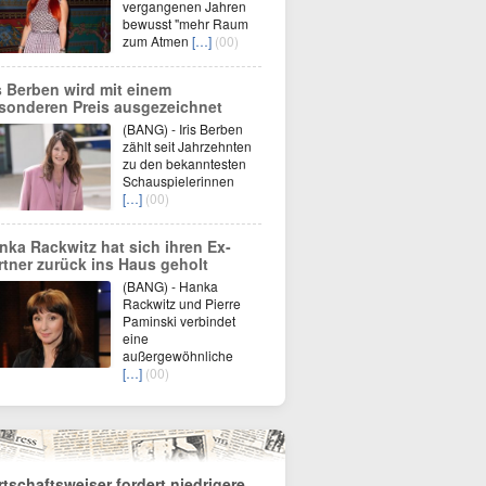
vergangenen Jahren
bewusst "mehr Raum
zum Atmen
[…]
(00)
is Berben wird mit einem
sonderen Preis ausgezeichnet
(BANG) - Iris Berben
zählt seit Jahrzehnten
zu den bekanntesten
Schauspielerinnen
[…]
(00)
nka Rackwitz hat sich ihren Ex-
rtner zurück ins Haus geholt
(BANG) - Hanka
Rackwitz und Pierre
Paminski verbindet
eine
außergewöhnliche
[…]
(00)
rtschaftsweiser fordert niedrigere