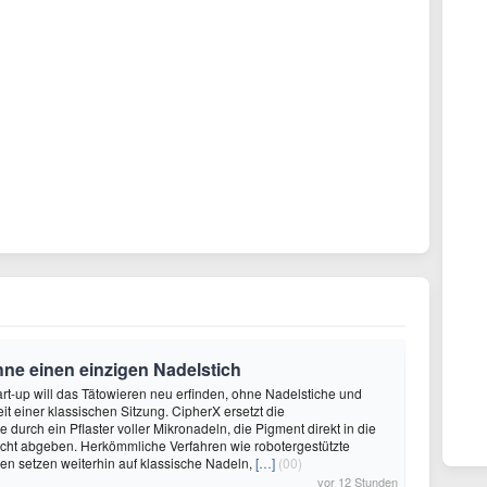
hne einen einzigen Nadelstich
rt-up will das Tätowieren neu erfinden, ohne Nadelstiche und
it einer klassischen Sitzung. CipherX ersetzt die
durch ein Pflaster voller Mikronadeln, die Pigment direkt in die
cht abgeben. Herkömmliche Verfahren wie robotergestützte
n setzen weiterhin auf klassische Nadeln,
[…]
(00)
vor 12 Stunden