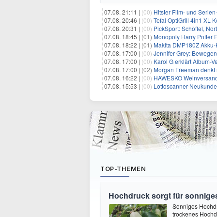
07.08. 21:11 |
(00)
Hitster Film- und Serie
07.08. 20:46 |
(00)
Tefal OptiGrill 4in1 XL
07.08. 20:31 |
(00)
PickSport: Schöffel, No
07.08. 18:45 |
(01)
Monopoly Harry Potter Ed
07.08. 18:22 |
(01)
Makita DMP180Z Akku-K
07.08. 17:00 |
(00)
Jennifer Grey: Bewegende
07.08. 17:00 |
(00)
Karol G erklärt Album-Ve
07.08. 17:00 |
(02)
Morgan Freeman denkt m
07.08. 16:22 |
(00)
HAWESKO Weinversand: 
07.08. 15:53 |
(00)
Lottoscanner-Neukunden
TOP-THEMEN
Hochdruck sorgt für sonnige
Sonniges Hochd
trockenes Hochdr