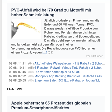
PVC-Abfall wird bei 70 Grad zu Motoröl mit
hoher Schmierleistung
Jährlich produzieren Firmen rund um die
Erde rund 60 Millionen Tonnen PVC.
Daraus werden vielfältige Produkte von
Rohren und Fensterrahmen bis hin zu
Kabeln, Kreditkarten und Bodenbelägen.
Das alles geht irgendwann einmal kaputt
und landet zumeist auf dem Müll oder in einer
Verbrennungsanlage. Die Recyclingquote von PVC liegt unter
einem Prozent, wegen
[…]
(01)
vor 3 Stunden
09.08. 11:11 |
(04)
Alkoholfreies Weinpaket mit 47% Rabatt + 2 Schott Zwiesel Gläser GRATIS für 29,99€
09.08. 10:11 |
(05)
6 Flaschen Rotwein (Vinos Tinto Paket) + 2 Schott Zwiesel Gläser für 25,99€ inkl. Versand
09.08. 07:45 |
(00)
Die Verräter Kartenspiel für 5,23€
09.08. 07:22 |
(00)
Monopoly App Banking Brettspiel (Deutsche Fassung) für 9,84€
08.08. 20:55 |
(00)
Engelhorn Sale: 15% Extra-Rabatt on top auf Mode- und Sport-Artikel
IT-NEWS
Apple beherrscht 65 Prozent des globalen
Premium-Smartphone-Marktes