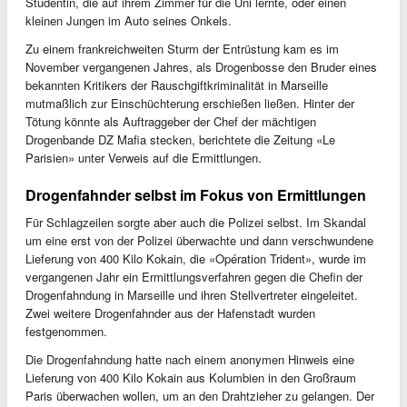
Studentin, die auf ihrem Zimmer für die Uni lernte, oder einen
kleinen Jungen im Auto seines Onkels.
Zu einem frankreichweiten Sturm der Entrüstung kam es im
November vergangenen Jahres, als Drogenbosse den Bruder eines
bekannten Kritikers der Rauschgiftkriminalität in Marseille
mutmaßlich zur Einschüchterung erschießen ließen. Hinter der
Tötung könnte als Auftraggeber der Chef der mächtigen
Drogenbande DZ Mafia stecken, berichtete die Zeitung «Le
Parisien» unter Verweis auf die Ermittlungen.
Drogenfahnder selbst im Fokus von Ermittlungen
Für Schlagzeilen sorgte aber auch die Polizei selbst. Im Skandal
um eine erst von der Polizei überwachte und dann verschwundene
Lieferung von 400 Kilo Kokain, die «Opération Trident», wurde im
vergangenen Jahr ein Ermittlungsverfahren gegen die Chefin der
Drogenfahndung in Marseille und ihren Stellvertreter eingeleitet.
Zwei weitere Drogenfahnder aus der Hafenstadt wurden
festgenommen.
Die Drogenfahndung hatte nach einem anonymen Hinweis eine
Lieferung von 400 Kilo Kokain aus Kolumbien in den Großraum
Paris überwachen wollen, um an den Drahtzieher zu gelangen. Der