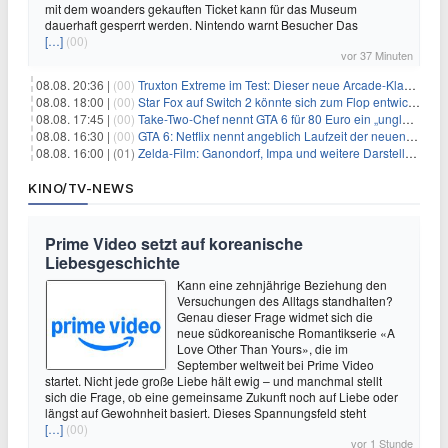
mit dem woanders gekauften Ticket kann für das Museum
dauerhaft gesperrt werden. Nintendo warnt Besucher Das
[…]
(00)
vor 37 Minuten
08.08. 20:36 |
(00)
Truxton Extreme im Test: Dieser neue Arcade-Klassiker verzeiht dir gar nichts
08.08. 18:00 |
(00)
Star Fox auf Switch 2 könnte sich zum Flop entwickeln
08.08. 17:45 |
(00)
Take-Two-Chef nennt GTA 6 für 80 Euro ein „unglaubliches Schnäppchen“
08.08. 16:30 |
(00)
GTA 6: Netflix nennt angeblich Laufzeit der neuen Gameplay-Präsentation
08.08. 16:00 |
(01)
Zelda-Film: Ganondorf, Impa und weitere Darsteller sollen feststehen
KINO/TV-NEWS
Prime Video setzt auf koreanische
Liebesgeschichte
Kann eine zehnjährige Beziehung den
Versuchungen des Alltags standhalten?
Genau dieser Frage widmet sich die
neue südkoreanische Romantikserie «A
Love Other Than Yours», die im
September weltweit bei Prime Video
startet. Nicht jede große Liebe hält ewig – und manchmal stellt
sich die Frage, ob eine gemeinsame Zukunft noch auf Liebe oder
längst auf Gewohnheit basiert. Dieses Spannungsfeld steht
[…]
(00)
vor 1 Stunde