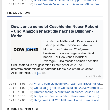
08.08. 18:24 |
(00)
Lionel Messis Vater Jorge im Alter von 68 Jahren gestorben
FINANZNEWS
Dow Jones schreibt Geschichte: Neuer Rekord
– und Amazon knackt die nächste Billionen-
Marke
Historischer Meilenstein: Dow Jones auf
Rekordjagd Die US-Börsen haben am
Montag, den 3. August 2026, erneut
bewiesen, dass sie ungebrochen Kraft
haben. Der Dow Jones Industrial
Average (DJIA) markiert seinen höchsten
Schlussstand in der gesamten Börsengeschichte und
unterstreicht damit die anhaltende Stärke des amerikanischen
Aktienmarktes. Der
[…]
(00)
vor 1 Stunde
09.08. 11:56 |
(00)
Viral Altcoin steigt um 50%, während Bitcoin unter $65.000 fällt
09.08. 11:00 |
(00)
China tätigt größten Goldkauf seit 2023, während Goldpreis um 8% steigt
09.08. 10:00 |
(00)
Cramer schlägt Alarm: Warum dieser Börsen-Crash die beste Einstiegschance seit Monaten ist
09.08. 09:19 |
(00)
Analysten erwarten stärkste Kursumkehr für XRP, während Polymarket skeptisch bleibt
09.08. 09:00 |
(00)
Barça am Limit: 200 Millionen Euro in zwei Stunden – warum dieser Schuldentrip hochgefährlich wird
BUSINESS/PRESSE