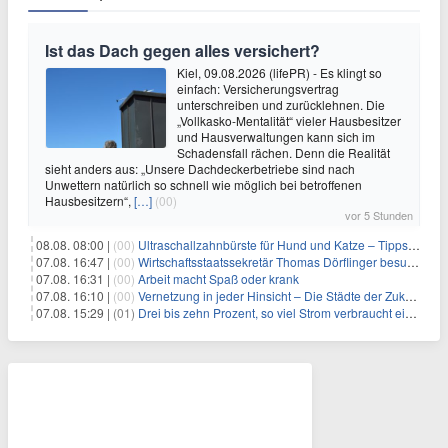
Ist das Dach gegen alles versichert?
Kiel, 09.08.2026 (lifePR) - Es klingt so
einfach: Versicherungsvertrag
unterschreiben und zurücklehnen. Die
„Vollkasko-Mentalität“ vieler Hausbesitzer
und Hausverwaltungen kann sich im
Schadensfall rächen. Denn die Realität
sieht anders aus: „Unsere Dachdeckerbetriebe sind nach
Unwettern natürlich so schnell wie möglich bei betroffenen
Hausbesitzern“,
[…]
(00)
vor 5 Stunden
08.08. 08:00 |
(00)
Ultraschallzahnbürste für Hund und Katze – Tipps zur erfolgreichen Eingewöhnung
07.08. 16:47 |
(00)
Wirtschaftsstaatssekretär Thomas Dörflinger besucht Handwerksbetrieb im Kammerbezirk Freiburg
07.08. 16:31 |
(00)
Arbeit macht Spaß oder krank
07.08. 16:10 |
(00)
Vernetzung in jeder Hinsicht – Die Städte der Zukunft sind grün-blau
07.08. 15:29 |
(01)
Drei bis zehn Prozent, so viel Strom verbraucht ein Aufzug im Gebäude