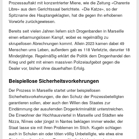
Prozessauftakt mit konzentrierter Miene, wie die Zeitung «Charente
Libre» aus dem Gerichtssaal berichtete. «Die Katze», so der
Spitzname des Hauptangeklagten, hat die gegen ihn erhobenen
Vorwürfe zurückgewiesen.
Bereits seit vielen Jahren liefern sich Drogenbanden in Marseille
einen erbarmungslosen Kampf, wobei es regelmäßig zu
skrupellosen Abrechnungen kommt. Allein 2023 kamen dabei 49
Menschen ums Leben, außerdem gab es 118 Verletzte, darunter 18
Minderjährige. Regelmäßig erklärt die Politik dem Drogenhandel den
Krieg und geht mit einem massiven Polizeiaufgebot gegen die
Dealer vor, bisher ohne dauerhaften Erfolg.
Beispiellose Sicherheitsvorkehrungen
Der Prozess in Marseille startet unter beispiellosen
Sicherheitsvorkehrungen, die den Schutz der Prozessbeteiligten
garantieren sollen, aber auch den Willen des Staates zur
Eindämmung der ausufernden Drogenkriminalität unterstreichen.
Die Einwohner der Hochhausviertel in Marseille und Städten wie
Nizza, Nîmes oder jüngst in Nantes beklagen immer wieder, der
Staat lasse sie mit ihren Problemen im Stich. Kugeln schlagen
auch in Schulen ein oder töten völlig Unbeteiligte, wie etwa eine