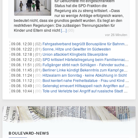
für Geflüchtete mit eingeschränktem
Status hat die SPD-Fraktion die
Regelung als zu streng kritisiert. «Dass
nur so wenige Anträge erfolgreich waren,
bedeutet nicht, dass sie grundlos gestellt wurden. Es liegt an den
restriktiven Regelungen: Die zulässigen Trennungszeiten für
Kinder und Eltern sind nicht
[…]
(00)
vor 26 Minuten
09.08. 12:30 |
(02)
Fahrgastverband begrüßt Bonuspläne für Bahnmanager
09.08. 12:22 |
(01)
Sonne, Hitze und Gewitter im Südwesten
09.08. 12:18 |
(01)
Union attackiert Klingbeils Steuerpläne
09.08. 12:12 |
(02)
SPD kritisiert Härtefallregelung beim Familiennachzug als zu streng
09.08. 11:51 |
(05)
Fußgänger stirbt nach Schlägen - Fahnder suchen Autofahrer
09.08. 11:45 |
(01)
Berliner Linke kündigt Bekenntnis zum Kampf gegen Antisemitismus an
09.08. 11:24 |
(00)
Hitzealarm am Sonntag - keine Abkühlung in Sicht
09.08. 11:12 |
(00)
Boot kentert nahe Freiheitsstatue - Frau und Kind sterben
09.08. 10:49 |
(00)
Selenskyj erneuert Hilfsappell nach Angriffen auf mehrere Städte
09.08. 10:44 |
(00)
Tote und Verletzte bei Angriff auf russische Stadt Belgorod
BOULEVARD-NEWS