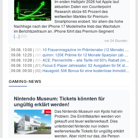
Im ersten Halbjahr 2026 hat Apple laut
aktuellen Daten von Counterpoint
Research stolze 65 Prozent des
weltweiten Marktes für Premium-
Smartphones erobert. Vor allem die hohe
Nachfrage nach der iPhone 17 Modellreihe trieb das Wachstum
im Berichtszeitraum an. iPhone führt das Premium-Segment
[…]
(00)
vor 24 Stunden
09.08. 13:00 |
(00)
10 Frauenmagazine im Prämienabo (12 Monate) mit Prämien bis zu 225€
09.08. 12:25 |
(00)
quiron: 120€ Prämie für 12 Monate Sparplan (ab 100€/Monat)
09.08. 10:28 |
(00)
ACE: Pannenhilfe – alle Tarife mit 50% Rabatt (im ersten Jahr)
09.08. 10:00 |
(01)
Focus E-Paper Jahresabo: 52 Ausgaben für 5€ statt 207,48€ – per Formular kündbar!
09.08. 09:30 |
(02)
Hausgold: 50€ Bonus für eine kostenlose Immobilienbewertung
GAMING-NEWS
Nintendo Museum: Tickets könnten für
ungültig erklärt werden!
Das Nintendo Museum von Kyoto hat ein
Problem. Die Eintrittskarten werden von
gekauft und teuer weiterverkauft. Dies
unterbindet Nintendo nun indem
weiterverkaufte Tickets für ungültig erklärt
werden. Aber nicht nur das, die Person