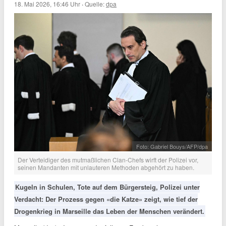
18. Mai 2026, 16:46 Uhr
·
Quelle:
dpa
Foto: Gabriel Bouys/AFP/dpa
Der Verteidiger des mutmaßlichen Clan-Chefs wirft der Polizei vor,
seinen Mandanten mit unlauteren Methoden abgehört zu haben.
Kugeln in Schulen, Tote auf dem Bürgersteig, Polizei unter
Verdacht: Der Prozess gegen «die Katze» zeigt, wie tief der
Drogenkrieg in Marseille das Leben der Menschen verändert.