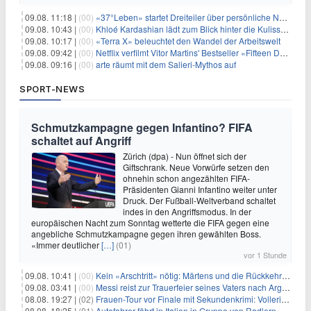
09.08. 11:18 |
(00)
«37°Leben» startet Dreiteiler über persönliche Neuanfänge
09.08. 10:43 |
(00)
Khloé Kardashian lädt zum Blick hinter die Kulissen ihres Freundeskreises
09.08. 10:17 |
(00)
«Terra X» beleuchtet den Wandel der Arbeitswelt
09.08. 09:42 |
(00)
Netflix verfilmt Vitor Martins' Bestseller «Fifteen Days»
09.08. 09:16 |
(00)
arte räumt mit dem Salieri-Mythos auf
SPORT-NEWS
Schmutzkampagne gegen Infantino? FIFA
schaltet auf Angriff
Zürich (dpa) - Nun öffnet sich der
Giftschrank. Neue Vorwürfe setzen den
ohnehin schon angezählten FIFA-
Präsidenten Gianni Infantino weiter unter
Druck. Der Fußball-Weltverband schaltet
indes in den Angriffsmodus. In der
europäischen Nacht zum Sonntag wetterte die FIFA gegen eine
angebliche Schmutzkampagne gegen ihren gewählten Boss.
«Immer deutlicher
[…]
(01)
vor 1 Stunde
09.08. 10:41 |
(00)
Kein «Arschtritt» nötig: Märtens und die Rückkehr nach Paris
09.08. 03:41 |
(00)
Messi reist zur Trauerfeier seines Vaters nach Argentinien
08.08. 19:27 |
(02)
Frauen-Tour vor Finale mit Sekundenkrimi: Vollering in Gelb
08.08. 18:25 |
(01)
Autofahrer fährt in Italien in Gruppe von Radlern