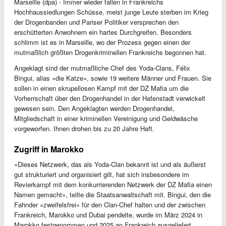
Marseille (dpa) - Immer wieder fallen in Frankreichs
Hochhaussiedlungen Schüsse, meist junge Leute sterben im Krieg
der Drogenbanden und Pariser Politiker versprechen den
erschütterten Anwohnern ein hartes Durchgreifen. Besonders
schlimm ist es in Marseille, wo der Prozess gegen einen der
mutmaßlich größten Drogenkriminellen Frankreichs begonnen hat.
Angeklagt sind der mutmaßliche Chef des Yoda-Clans, Félix
Bingui, alias «die Katze», sowie 19 weitere Männer und Frauen. Sie
sollen in einen skrupellosen Kampf mit der DZ Mafia um die
Vorherrschaft über den Drogenhandel in der Hafenstadt verwickelt
gewesen sein. Den Angeklagten werden Drogenhandel,
Mitgliedschaft in einer kriminellen Vereinigung und Geldwäsche
vorgeworfen. Ihnen drohen bis zu 20 Jahre Haft.
Zugriff in Marokko
«Dieses Netzwerk, das als Yoda-Clan bekannt ist und als äußerst
gut strukturiert und organisiert gilt, hat sich insbesondere im
Revierkampf mit dem konkurrierenden Netzwerk der DZ Mafia einen
Namen gemacht», teilte die Staatsanwaltschaft mit. Bingui, den die
Fahnder «zweifelsfrei» für den Clan-Chef halten und der zwischen
Frankreich, Marokko und Dubai pendelte, wurde im März 2024 in
Marokko festgenommen und 2025 an Frankreich ausgeliefert.