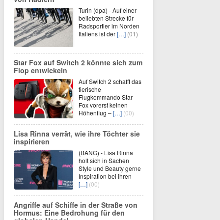
Turin (dpa) - Auf einer
beliebten Strecke für
Radsportler im Norden
Italiens ist der
[…]
(01)
Star Fox auf Switch 2 könnte sich zum
Flop entwickeln
Auf Switch 2 schafft das
tierische
Flugkommando Star
Fox vorerst keinen
Höhenflug –
[…]
(00)
Lisa Rinna verrät, wie ihre Töchter sie
inspirieren
(BANG) - Lisa Rinna
holt sich in Sachen
Style und Beauty gerne
Inspiration bei ihren
[…]
(00)
Angriffe auf Schiffe in der Straße von
Hormus: Eine Bedrohung für den