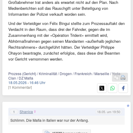
Großabnehmer trat anders als erwartet nicht auf den Plan. Nach
Medienberichten soll das Rauschgift unter Beteiligung von
Informanten der Polizei verkauft worden sein.
Und der Verteidiger von Félix Bingui stellte zum Prozessauftakt den
Verdacht in den Raum, dass drei der Fahnder, gegen die im
Zusammenhang mit der «Opération Trident» ermittelt wird,
Abhörmaßnahmen gegen seinen Mandanten «außerhalb jeglichen
Rechtsrahmens» durchgeführt hätten. Der Verteidiger Philippe
Ohayon beantragte, zunächst erfolglos, dass diese drei Beamten
vor Gericht vernommen werden.
Prozess (Gericht) / Kriminalität / Drogen / Frankreich / Marseille / Yoda-
Clan / DZ Mafia
18.05.2026
·
16:46 Uhr
[1 Kommentar]
Shanica
1
18.05. um 19:50
Schlimm. Die Mafia in Italien war nur der Anfang.