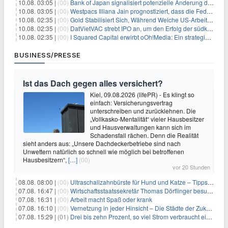
10.08. 03:05 |
(00)
Bank of Japan signalisiert potenzielle Änderung der Zinspolitik angesichts von Inflationsbedenken
10.08. 03:05 |
(00)
Westpacs Illiana Jain prognostiziert, dass die Fed die Zinssätze nach dem Arbeitsmarktbericht stabil halten wird
10.08. 02:35 |
(00)
Gold Stabilisiert Sich, Während Weiche US-Arbeitsmarktdaten Zinsängste Lindern
10.08. 02:35 |
(00)
DatVietVAC strebt IPO an, um den Erfolg der südkoreanischen Unterhaltungsindustrie nachzuahmen
10.08. 02:35 |
(00)
I Squared Capital erwirbt oOh!Media: Ein strategischer Schritt in der Außenwerbung
BUSINESS/PRESSE
Ist das Dach gegen alles versichert?
Kiel, 09.08.2026 (lifePR) - Es klingt so
einfach: Versicherungsvertrag
unterschreiben und zurücklehnen. Die
„Vollkasko-Mentalität“ vieler Hausbesitzer
und Hausverwaltungen kann sich im
Schadensfall rächen. Denn die Realität
sieht anders aus: „Unsere Dachdeckerbetriebe sind nach
Unwettern natürlich so schnell wie möglich bei betroffenen
Hausbesitzern“,
[…]
(00)
vor 20 Stunden
08.08. 08:00 |
(00)
Ultraschallzahnbürste für Hund und Katze – Tipps zur erfolgreichen Eingewöhnung
07.08. 16:47 |
(00)
Wirtschaftsstaatssekretär Thomas Dörflinger besucht Handwerksbetrieb im Kammerbezirk Freiburg
07.08. 16:31 |
(00)
Arbeit macht Spaß oder krank
07.08. 16:10 |
(00)
Vernetzung in jeder Hinsicht – Die Städte der Zukunft sind grün-blau
07.08. 15:29 |
(01)
Drei bis zehn Prozent, so viel Strom verbraucht ein Aufzug im Gebäude