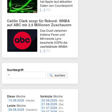
hat Apple laut aktuellen
Daten von Counterpoint
[…]
(00)
Caitlin Clark sorgt für Rekord: WNBA
auf ABC mit 2,5 Millionen Zuschauern
Das Duell zwischen
Indiana Fever und
Minnesota Lynx
bescherte ESPN die
zweitstärkste WNBA-
[…]
(00)
Suchbegriff
suchen
Diese
Woche
Vorletzte
Woche
10.08.2026
02.08.2026
(Heute)
(So)
01.08.2026
(Sa)
Letzte
Woche
31.07.2026
(Fr)
09.08.2026
(Gestern)
30.07.2026
(Do)