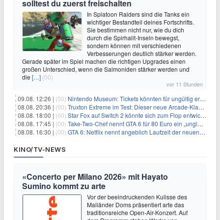
solltest du zuerst freischalten
In Splatoon Raiders sind die Tanks ein
wichtiger Bestandteil deines Fortschritts.
Sie bestimmen nicht nur, wie du dich
durch die Spirhalit-Inseln bewegst,
sondern können mit verschiedenen
Verbesserungen deutlich stärker werden.
Gerade später im Spiel machen die richtigen Upgrades einen
großen Unterschied, wenn die Salmoniden stärker werden und
die
[…]
(00)
vor 11 Stunden
09.08. 12:26 |
(00)
Nintendo Museum: Tickets könnten für ungültig erklärt werden!
08.08. 20:36 |
(00)
Truxton Extreme im Test: Dieser neue Arcade-Klassiker verzeiht dir gar nichts
08.08. 18:00 |
(00)
Star Fox auf Switch 2 könnte sich zum Flop entwickeln
08.08. 17:45 |
(00)
Take-Two-Chef nennt GTA 6 für 80 Euro ein „unglaubliches Schnäppchen“
08.08. 16:30 |
(00)
GTA 6: Netflix nennt angeblich Laufzeit der neuen Gameplay-Präsentation
KINO/TV-NEWS
«Concerto per Milano 2026» mit Hayato
Sumino kommt zu arte
Vor der beeindruckenden Kulisse des
Mailänder Doms präsentiert arte das
traditionsreiche Open-Air-Konzert. Auf