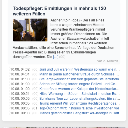
Todespfleger: Ermittlungen in mehr als 120
weiteren Fällen
Aachen/Köln (dpa) - Der Fall eines
bereits wegen zehnfachen Mordes
verurteilten Krankenpflegers nimmt
immer größere Dimensionen an. Die
Aachener Staatsanwaltschaft ermittelt
inzwischen in mehr als 120 weiteren
Verdachtsfällen, teilte eine Sprecherin auf Anfrage der Deutschen
Presse-Agentur mit. Bislang seien 39 Exhumierungen
durchgeführt worden. Die
[…]
(00)
vor 20 Minuten
10.08. 04:02 |
(00)
Juni und Juli waren in Westeuropa so warm wie noch nie
10.08. 04:01 |
(00)
Mann in Berlin auf offener Straße durch Schüsse getötet
10.08. 01:00 |
(00)
Steuergewerkschaft kritisiert geplante Steuerreform
10.08. 01:00 |
(00)
Adenauer-Stiftung fordert engere Polizei- und Geheimdienstkooperation
10.08. 01:00 |
(00)
Kinderärzte warnen vor Kollaps der Kinderkrankenpflege
10.08. 00:21 |
(00)
Hitze-Warnung im Süden - Schulstart in ersten Bundesländern
10.08. 00:05 |
(00)
Burnhams Tour zur Lebenshaltungskosten: Ein strategischer Schritt inmitten von Kontroversen
10.08. 00:05 |
(00)
Trump ernennt Will Scharf zum Rechtsberater des Weißen Hauses: Auswirkungen auf Wirtschaft und Governance
10.08. 00:05 |
(01)
Top-Ökonom wirft Pistorius falsche Investitionen vor
10.08. 00:03 |
(00)
Irlands gefährlichster Gangster? 49-Jähriger in Haft