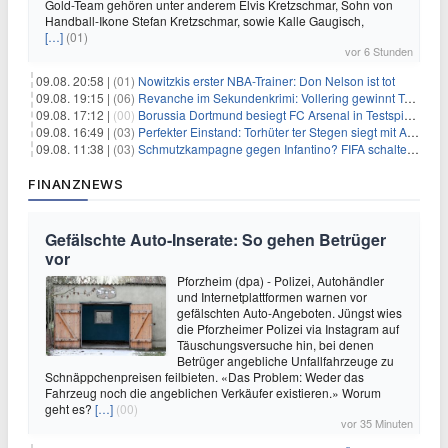
Gold-Team gehören unter anderem Elvis Kretzschmar, Sohn von
Handball-Ikone Stefan Kretzschmar, sowie Kalle Gaugisch,
[…]
(01)
vor 6 Stunden
09.08. 20:58 |
(01)
Nowitzkis erster NBA-Trainer: Don Nelson ist tot
09.08. 19:15 |
(06)
Revanche im Sekundenkrimi: Vollering gewinnt Tour
09.08. 17:12 |
(00)
Borussia Dortmund besiegt FC Arsenal in Testspiel mit 3:2
09.08. 16:49 |
(03)
Perfekter Einstand: Torhüter ter Stegen siegt mit Ajax
09.08. 11:38 |
(03)
Schmutzkampagne gegen Infantino? FIFA schaltet auf Angriff
FINANZNEWS
Gefälschte Auto-Inserate: So gehen Betrüger
vor
Pforzheim (dpa) - Polizei, Autohändler
und Internetplattformen warnen vor
gefälschten Auto-Angeboten. Jüngst wies
die Pforzheimer Polizei via Instagram auf
Täuschungsversuche hin, bei denen
Betrüger angebliche Unfallfahrzeuge zu
Schnäppchenpreisen feilbieten. «Das Problem: Weder das
Fahrzeug noch die angeblichen Verkäufer existieren.» Worum
geht es?
[…]
(00)
vor 35 Minuten