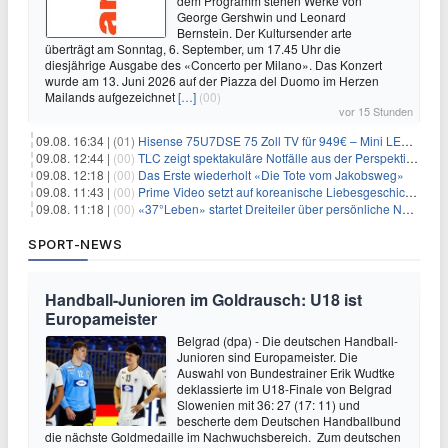
dem Programm stehen Werke von
George Gershwin und Leonard
Bernstein. Der Kultursender arte
überträgt am Sonntag, 6. September, um 17.45 Uhr die
diesjährige Ausgabe des «Concerto per Milano». Das Konzert
wurde am 13. Juni 2026 auf der Piazza del Duomo im Herzen
Mailands aufgezeichnet
[…]
(00)
vor 15 Stunden
09.08. 16:34 |
(01)
Hisense 75U7DSE 75 Zoll TV für 949€ – Mini LED, 144Hz, 2026
09.08. 12:44 |
(00)
TLC zeigt spektakuläre Notfälle aus der Perspektive der Patienten
09.08. 12:18 |
(00)
Das Erste wiederholt «Die Tote vom Jakobsweg»
09.08. 11:43 |
(00)
Prime Video setzt auf koreanische Liebesgeschichte
09.08. 11:18 |
(00)
«37°Leben» startet Dreiteiler über persönliche Neuanfänge
SPORT-NEWS
Handball-Junioren im Goldrausch: U18 ist
Europameister
Belgrad (dpa) - Die deutschen Handball-
Junioren sind Europameister. Die
Auswahl von Bundestrainer Erik Wudtke
deklassierte im U18-Finale von Belgrad
Slowenien mit 36: 27 (17: 11) und
bescherte dem Deutschen Handballbund
die nächste Goldmedaille im Nachwuchsbereich. Zum deutschen