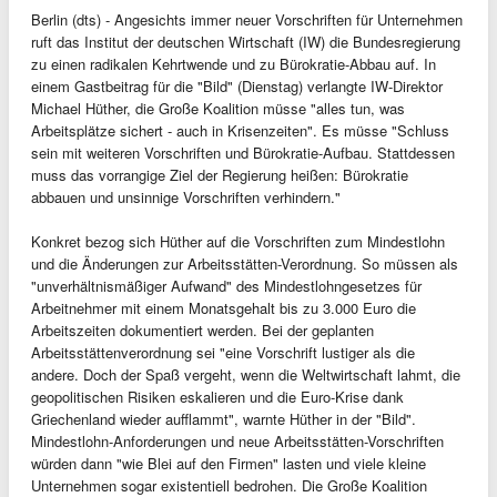
Berlin (dts) - Angesichts immer neuer Vorschriften für Unternehmen
ruft das Institut der deutschen Wirtschaft (IW) die Bundesregierung
zu einen radikalen Kehrtwende und zu Bürokratie-Abbau auf. In
einem Gastbeitrag für die "Bild" (Dienstag) verlangte IW-Direktor
Michael Hüther, die Große Koalition müsse "alles tun, was
Arbeitsplätze sichert - auch in Krisenzeiten". Es müsse "Schluss
sein mit weiteren Vorschriften und Bürokratie-Aufbau. Stattdessen
muss das vorrangige Ziel der Regierung heißen: Bürokratie
abbauen und unsinnige Vorschriften verhindern."
Konkret bezog sich Hüther auf die Vorschriften zum Mindestlohn
und die Änderungen zur Arbeitsstätten-Verordnung. So müssen als
"unverhältnismäßiger Aufwand" des Mindestlohngesetzes für
Arbeitnehmer mit einem Monatsgehalt bis zu 3.000 Euro die
Arbeitszeiten dokumentiert werden. Bei der geplanten
Arbeitsstättenverordnung sei "eine Vorschrift lustiger als die
andere. Doch der Spaß vergeht, wenn die Weltwirtschaft lahmt, die
geopolitischen Risiken eskalieren und die Euro-Krise dank
Griechenland wieder aufflammt", warnte Hüther in der "Bild".
Mindestlohn-Anforderungen und neue Arbeitsstätten-Vorschriften
würden dann "wie Blei auf den Firmen" lasten und viele kleine
Unternehmen sogar existentiell bedrohen. Die Große Koalition