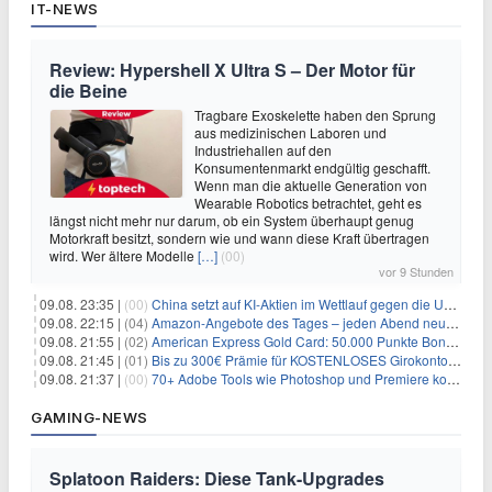
IT-NEWS
Review: Hypershell X Ultra S – Der Motor für
die Beine
Tragbare Exoskelette haben den Sprung
aus medizinischen Laboren und
Industriehallen auf den
Konsumentenmarkt endgültig geschafft.
Wenn man die aktuelle Generation von
Wearable Robotics betrachtet, geht es
längst nicht mehr nur darum, ob ein System überhaupt genug
Motorkraft besitzt, sondern wie und wann diese Kraft übertragen
wird. Wer ältere Modelle
[…]
(00)
vor 9 Stunden
09.08. 23:35 |
(00)
China setzt auf KI-Aktien im Wettlauf gegen die USA um Chip- und Technologiedominanz
09.08. 22:15 |
(04)
Amazon-Angebote des Tages – jeden Abend neue Deals zum Stöbern
09.08. 21:55 |
(02)
American Express Gold Card: 50.000 Punkte Bonus + Metall-Kreditkarte
09.08. 21:45 |
(01)
Bis zu 300€ Prämie für KOSTENLOSES Girokonto bei der Santander – 50€ schon nach 1 Woche!
09.08. 21:37 |
(00)
70+ Adobe Tools wie Photoshop und Premiere kostenlos in ChatGPT
GAMING-NEWS
Splatoon Raiders: Diese Tank-Upgrades