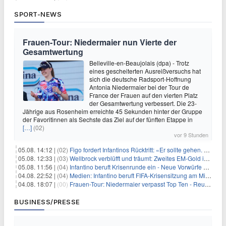
SPORT-NEWS
Frauen-Tour: Niedermaier nun Vierte der
Gesamtwertung
Belleville-en-Beaujolais (dpa) - Trotz
eines gescheiterten Ausreißversuchs hat
sich die deutsche Radsport-Hoffnung
Antonia Niedermaier bei der Tour de
France der Frauen auf den vierten Platz
der Gesamtwertung verbessert. Die 23-
Jährige aus Rosenheim erreichte 45 Sekunden hinter der Gruppe
der Favoritinnen als Sechste das Ziel auf der fünften Etappe in
[…]
(02)
vor 9 Stunden
05.08. 14:12 |
(02)
Figo fordert Infantinos Rücktritt: «Er sollte gehen. Jetzt»
05.08. 12:33 |
(03)
Wellbrock verblüfft und träumt: Zweites EM-Gold in Paris
05.08. 11:56 |
(04)
Infantino beruft Krisenrunde ein - Neue Vorwürfe gegen FIFA
04.08. 22:52 |
(04)
Medien: Infantino beruft FIFA-Krisensitzung am Mittwoch ein
04.08. 18:07 |
(00)
Frauen-Tour: Niedermaier verpasst Top Ten - Reusser siegt
BUSINESS/PRESSE