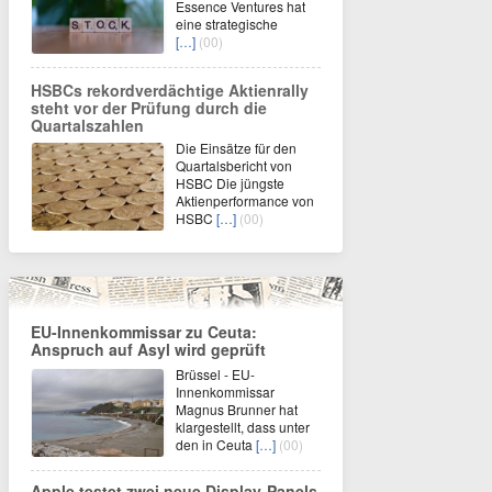
Essence Ventures hat
eine strategische
[…]
(00)
HSBCs rekordverdächtige Aktienrally
steht vor der Prüfung durch die
Quartalszahlen
Die Einsätze für den
Quartalsbericht von
HSBC Die jüngste
Aktienperformance von
HSBC
[…]
(00)
EU-Innenkommissar zu Ceuta:
Anspruch auf Asyl wird geprüft
Brüssel - EU-
Innenkommissar
Magnus Brunner hat
klargestellt, dass unter
den in Ceuta
[…]
(00)
Apple testet zwei neue Display-Panels