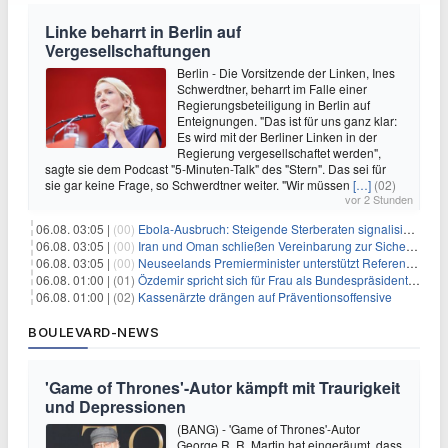
Linke beharrt in Berlin auf
Vergesellschaftungen
Berlin - Die Vorsitzende der Linken, Ines
Schwerdtner, beharrt im Falle einer
Regierungsbeteiligung in Berlin auf
Enteignungen. "Das ist für uns ganz klar:
Es wird mit der Berliner Linken in der
Regierung vergesellschaftet werden",
sagte sie dem Podcast "5-Minuten-Talk" des "Stern". Das sei für
sie gar keine Frage, so Schwerdtner weiter. "Wir müssen
[…]
(02)
vor 2 Stunden
06.08. 03:05 |
(00)
Ebola-Ausbruch: Steigende Sterberaten signalisieren dringenden Bedarf an verbesserter Gesundheitsinfrastruktur
06.08. 03:05 |
(00)
Iran und Oman schließen Vereinbarung zur Sicherung des Schiffsverkehrs durch die Straße von Hormuz
06.08. 03:05 |
(00)
Neuseelands Premierminister unterstützt Referendum über das Wahlsystem: Ein Schritt in Richtung verbesserter demokratischer Beteiligung
06.08. 01:00 |
(01)
Özdemir spricht sich für Frau als Bundespräsidentin aus
06.08. 01:00 |
(02)
Kassenärzte drängen auf Präventionsoffensive
BOULEVARD-NEWS
'Game of Thrones'-Autor kämpft mit Traurigkeit
und Depressionen
(BANG) - 'Game of Thrones'-Autor
George R. R. Martin hat eingeräumt, dass