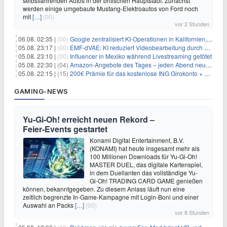
selbstfahrenden Autos in der britischen Hauptstadt. Zunächst
werden einige umgebaute Mustang-Elektroautos von Ford noch
mit
[…]
(00)
vor 2 Stunden
06.08. 02:35 |
(00)
Google zentralisiert KI-Operationen in Kalifornien, um Rivale Anthropic und OpenAI zu überholen
05.08. 23:17 |
(00)
EMF-dVAE: KI reduziert Videobearbeitung durch audio-gesteuerte Bildauswahl um 65%
05.08. 23:10 |
(00)
Influencer in Mexiko während Livestreaming getötet
05.08. 22:30 |
(04)
Amazon-Angebote des Tages – jeden Abend neue Deals zum Stöbern
05.08. 22:15 |
(15)
200€ Prämie für das kostenlose ING Girokonto + gratis Visa + 3,75% Zinsen
GAMING-NEWS
Yu‑Gi‑Oh! erreicht neuen Rekord –
Feier‑Events gestartet
Konami Digital Entertainment, B.V.
(KONAMI) hat heute insgesamt mehr als
100 Millionen Downloads für Yu-Gi-Oh!
MASTER DUEL, das digitale Kartenspiel,
in dem Duellanten das vollständige Yu-
Gi-Oh! TRADING CARD GAME genießen
können, bekanntgegeben. Zu diesem Anlass läuft nun eine
zeitlich begrenzte In-Game-Kampagne mit Login-Boni und einer
Auswahl an Packs
[…]
(00)
vor 8 Stunden