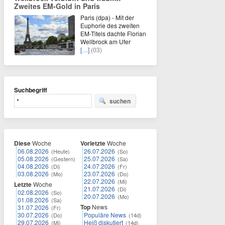
Zweites EM-Gold in Paris
Paris (dpa) - Mit der
Euphorie des zweiten
EM-Titels dachte Florian
Wellbrock am Ufer
[…]
(03)
Suchbegriff
suchen
Diese
Woche
Vorletzte
Woche
06.08.2026
26.07.2026
(Heute)
(So)
05.08.2026
25.07.2026
(Gestern)
(Sa)
04.08.2026
24.07.2026
(Di)
(Fr)
03.08.2026
23.07.2026
(Mo)
(Do)
22.07.2026
(Mi)
Letzte
Woche
21.07.2026
(Di)
02.08.2026
(So)
20.07.2026
(Mo)
01.08.2026
(Sa)
Top
News
31.07.2026
(Fr)
30.07.2026
Populäre News
(Do)
(14d)
29.07.2026
Heiß diskutiert
(Mi)
(14d)