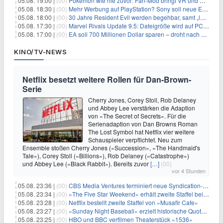
05.08. 19:00 |
(00)
Pokémon wie nie zuvor: Fan-Mod bringt VR und Ego-Perspektive nach Kanto
05.08. 18:30 |
(00)
Mehr Werbung auf PlayStation? Sony soll neue Einnahmequellen prüfen
05.08. 18:00 |
(00)
30 Jahre Resident Evil werden begehbar, samt „lebensgroßem Leon“
05.08. 17:30 |
(00)
Marvel Rivals Update 9.5: Dateigröße wird auf PC und Konsolen deutlich reduziert
05.08. 17:00 |
(00)
EA soll 700 Millionen Dollar sparen – droht nach der Übernahme die nächste Entlassungswelle?
KINO/TV-NEWS
Netflix besetzt weitere Rollen für Dan-Brown-
Serie
Cherry Jones, Corey Stoll, Rob Delaney
und Abbey Lee verstärken die Adaption
von «The Secret of Secrets». Für die
Serienadaption von Dan Browns Roman
The Lost Symbol hat Netflix vier weitere
Schauspieler verpflichtet. Neu zum
Ensemble stoßen Cherry Jones («Succession», «The Handmaid's
Tale»), Corey Stoll («Billions»), Rob Delaney («Catastrophe»)
und Abbey Lee («Black Rabbit»). Bereits zuvor
[…]
(00)
vor 4 Stunden
05.08. 23:36 |
(00)
CBS Media Ventures terminiert neue Syndication-Formate
05.08. 23:34 |
(00)
«The Five Star Weekend» erhält zweite Staffel bei Peacock
05.08. 23:28 |
(00)
Netflix bestellt zweite Staffel von «Musafir Cafe»
05.08. 23:27 |
(00)
«Sunday Night Baseball» erzielt historische Quotenserie für NBC
05.08. 23:25 |
(00)
HBO und BBC verfilmen Theaterstück «1536»