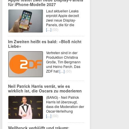
für iPhone-Modelle 2027
Laut aktuellen Leaks
erprobt Apple derzeit
zwei neue Display-
Panels, die für die
[…]
(00)
Im Zweiten heißt es bald: «Bloß nicht
Liebe»
Vertreten sind in der
Produktion Christina
Große, Tim Bergmann
und Heino Ferch. Das
ZDF hat
[…]
(00)
Neil Patrick Harris verrät, wie es
wirklich ist, die Oscars zu moderieren
(BANG) - Neil Patrick
Harris ist überzeugt,
dass die Moderation der
Oscar-Verleihung
[…]
(00)
Wellbrock verblüfft und träumt: