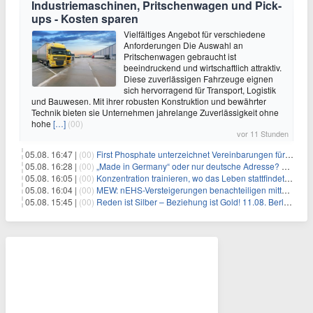
Industriemaschinen, Pritschenwagen und Pick-
ups - Kosten sparen
Vielfältiges Angebot für verschiedene
Anforderungen Die Auswahl an
Pritschenwagen gebraucht ist
beeindruckend und wirtschaftlich attraktiv.
Diese zuverlässigen Fahrzeuge eignen
sich hervorragend für Transport, Logistik
und Bauwesen. Mit ihrer robusten Konstruktion und bewährter
Technik bieten sie Unternehmen jahrelange Zuverlässigkeit ohne
hohe
[…]
(00)
vor 11 Stunden
05.08. 16:47 |
(00)
First Phosphate unterzeichnet Vereinbarungen für nicht zu refundierende Zuwendungen in Höhe von 4,84 Mio. $ von der kanadischen Regierung für Straßeninfrastruktur und Stromübertragungsleitungen
05.08. 16:28 |
(00)
„Made in Germany“ oder nur deutsche Adresse? So erkennen Sie, wo Ihre Leiterplatten wirklich gefertigt werden
05.08. 16:05 |
(00)
Konzentration trainieren, wo das Leben stattfindet: Mobile EEG-Technologie bringt Neurofeedback in den Alltag
05.08. 16:04 |
(00)
MEW: nEHS-Versteigerungen benachteiligen mittelständische Unternehmen
05.08. 15:45 |
(00)
Reden ist Silber – Beziehung ist Gold! 11.08. Berlin – 18:30 Uhr