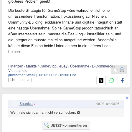
größeres Problem geerbt.
Die beste Strategie für GameStop wäre wahrscheinlich eine
umfassendere Transformation: Fokussierung auf Nischen,
Community-Building, exklusive Inhalte und digitale Integration statt
eine hastige Übernahme. Sollte GameStop jedoch tatsächlich an
eBay interessiert sein, müsste die Deal-Logik kristallklar sein, und
die Integration müsste makellos ausgeführt werden. Andernfalls
könnte diese Fusion beide Unternehmen in ein tieferes Loch
treiben.
Finanzen / Märkte / GameStop / eBay / Übernahme / E-Commerce /
Videospiele
[InvestmentWeek]
·
08.05.2026
·
09:00 Uhr
[1 Kommentar]
Shanica
1
09.05. um 08:06
Wenn sie sich da mal nicht verschlucken. 🙈
JETZT kommentieren