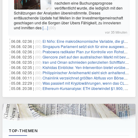
nachdem eine Buchungsprognose
veröffentlicht wurde, die lediglich mit den
Schätzungen der Analysten übereinstimmte. Dieses
enttäuschende Update hat Wellen in der Investmentgemeinschaft
geschlagen und die Sorgen über Ubers Fähigkeit, zu innovieren
und inmitten des
[…]
(00)
vor 35 Minuten
06.08. 02:36 |
(00)
El Niño: Eine makroökonomische Variable, die globale Wirtschaftslandschaften umgestaltet
06.08. 02:36 |
(00)
Singapurs Parlament setzt sich für eine ausgewogene wirtschaftliche Zukunft ein
06.08. 02:36 |
(00)
Prabowos radikaler Plan zur Kontrolle von Rohstoffexporten steht vor konkurrierenden Visionen
06.08. 02:35 |
(00)
Glencore zielt auf den australischen Markt mit bevorstehendem Sekundärlisting
06.08. 02:35 |
(00)
Iran und Oman schmieden potenziellen Schifffahrtsvertrag im Hormuskanal
06.08. 02:35 |
(00)
Kishidas Einblicke: Yen-Intervention bietet vorübergehende Erleichterung, keine langfristige Lösung
06.08. 02:35 |
(00)
Philippinischer Anleihemarkt sieht sich anhaltendem Rückgang angesichts persistierender Inflationssorgen gegenüber
06.08. 00:11 |
(00)
Chainlink verzeichnet größten Abfluss von Börsen seit Juni – Bullen beobachten genau
05.08. 22:29 |
(00)
Was passiert mit Kryptowährungen, wenn das CLARITY-Gesetz diese Woche scheitert? Hougan erklärt
05.08. 20:38 |
(00)
Ethereum-Kursanalyse: ETH überwindet $1.900, aber größere Herausforderungen stehen bevor
TOP-THEMEN