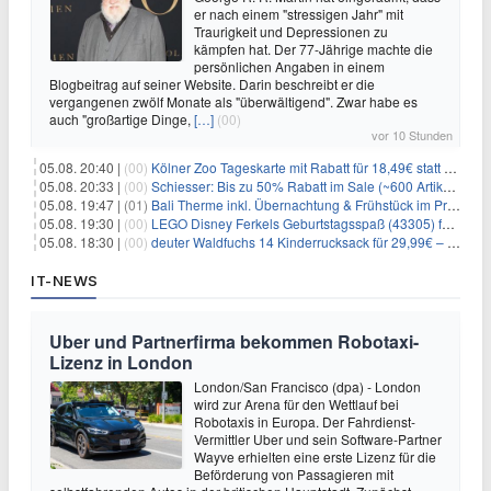
er nach einem "stressigen Jahr" mit
Traurigkeit und Depressionen zu
kämpfen hat. Der 77-Jährige machte die
persönlichen Angaben in einem
Blogbeitrag auf seiner Website. Darin beschreibt er die
vergangenen zwölf Monate als "überwältigend". Zwar habe es
auch "großartige Dinge,
[…]
(00)
vor 10 Stunden
05.08. 20:40 |
(00)
Kölner Zoo Tageskarte mit Rabatt für 18,49€ statt 29,50€ – einlösbar bis Dezember
05.08. 20:33 |
(00)
Schiesser: Bis zu 50% Rabatt im Sale (~600 Artikel zur Auswahl)
05.08. 19:47 |
(01)
Bali Therme inkl. Übernachtung & Frühstück im Premium Hotel (Bad Oeynhausen) ab 89€ p.P.
05.08. 19:30 |
(00)
LEGO Disney Ferkels Geburtstagsspaß (43305) für 29,10€
05.08. 18:30 |
(00)
deuter Waldfuchs 14 Kinderrucksack für 29,99€ – Amber-maple
IT-NEWS
Uber und Partnerfirma bekommen Robotaxi-
Lizenz in London
London/San Francisco (dpa) - London
wird zur Arena für den Wettlauf bei
Robotaxis in Europa. Der Fahrdienst-
Vermittler Uber und sein Software-Partner
Wayve erhielten eine erste Lizenz für die
Beförderung von Passagieren mit