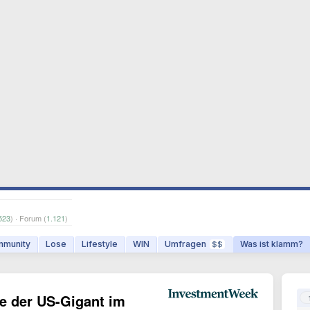
523
) · Forum (
1.121
)
munity
Lose
Lifestyle
WIN
Umfragen
Was ist klamm?
$$
ie der US-Gigant im