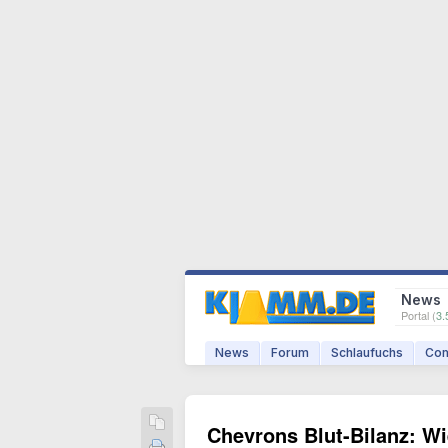
News
Portal (
3.
News
Forum
Schlaufuchs
Com
Chevrons Blut-Bilanz: W