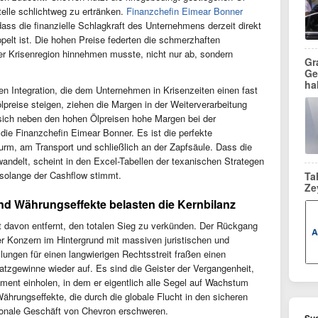
elle schlichtweg zu ertränken.
Finanzchefin Eimear Bonner
ass die finanzielle Schlagkraft des Unternehmens derzeit direkt
pelt ist. Die hohen Preise federten die schmerzhaften
der Krisenregion hinnehmen musste, nicht nur ab, sondern
Gr
Ge
ha
alen Integration, die dem Unternehmen in Krisenzeiten einen fast
ölpreise steigen, ziehen die Margen in der Weiterverarbeitung
n sich neben den hohen Ölpreisen hohe Margen bei der
o die Finanzchefin Eimear Bonner. Es ist die perfekte
m, am Transport und schließlich an der Zapfsäule. Dass die
ndelt, scheint in den Excel-Tabellen der texanischen Strategen
, solange der Cashflow stimmt.
Ta
Ze
und Währungseffekte belasten die Kernbilanz
it davon entfernt, den totalen Sieg zu verkünden. Der Rückgang
r Konzern im Hintergrund mit massiven juristischen und
llungen für einen langwierigen Rechtsstreit fraßen einen
satzgewinne wieder auf. Es sind die Geister der Vergangenheit,
ent einholen, in dem er eigentlich alle Segel auf Wachstum
rungseffekte, die durch die globale Flucht in den sicheren
tionale Geschäft von Chevron erschweren.