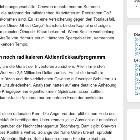
Suc
Absicherungsgeschäfte. Chevron musste enorme Summen
die aufgrund der militärischen Aktivitäten im Persischen Golf
kommen sind. Es ist eine Versicherung gegen den Totalausfall,
ere. Diese „Ghost-Cargo“-Transfers binden Kapital und zeigen,
im globalen Ölhandel Risse bekommt. Wenn Schiffe wochenlang
Di
Straße von Hormus ein militärisches Sperrgebiet ist, verbrennen
0
eckenden Tempo.
0
0
0
em noch radikaleren Aktienrückkaufprogramm
Let
0
t, um die Gunst der Investoren zu sichern. Allein im ersten
0
ert von 2,5 Milliarden Dollar zurück. Es ist die bewährte
3
 stützen und die verbliebenen Gewinne auf weniger Schultern zu
3
2
ht Unzufriedenheit. Analysten hatten auf eine deutliche Anhebung
2
e Kriegsgewinne eigentlich mehr Spielraum lassen sollten.
2
das aktuelle Volumen nur am unteren Ende der anvisierten
.
 einen rationalen Kern: Die Angst vor dem plötzlichen Ende des
ckkäufe benötige das Unternehmen „eine Aussicht auf anhaltend
egenüber der Nachrichtenagentur Bloomberg. Damit gibt Chevron
des Konflikts wettet. Solange der Nahe Osten brennt, sprudeln
Aktionäre fließen. Sollte jedoch morgen Frieden einkehren,