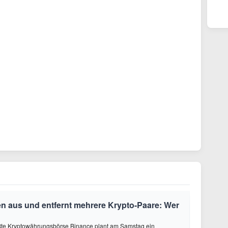
en aus und entfernt mehrere Krypto-Paare: Wer
ößte Kryptowährungsbörse Binance plant am Samstag ein