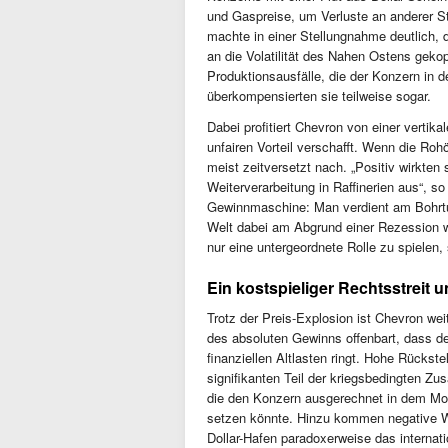
und Gaspreise, um Verluste an anderer St
machte in einer Stellungnahme deutlich, d
an die Volatilität des Nahen Ostens gekop
Produktionsausfälle, die der Konzern in 
überkompensierten sie teilweise sogar.
Dabei profitiert Chevron von einer vertik
unfairen Vorteil verschafft. Wenn die Roh
meist zeitversetzt nach. „Positiv wirkte
Weiterverarbeitung in Raffinerien aus“, s
Gewinnmaschine: Man verdient am Bohrtur
Welt dabei am Abgrund einer Rezession wa
nur eine untergeordnete Rolle zu spielen
Ein kostspieliger Rechtsstreit 
Trotz der Preis-Explosion ist Chevron we
des absoluten Gewinns offenbart, dass de
finanziellen Altlasten ringt. Hohe Rückste
signifikanten Teil der kriegsbedingten Zu
die den Konzern ausgerechnet in dem Mom
setzen könnte. Hinzu kommen negative Wäh
Dollar-Hafen paradoxerweise das interna