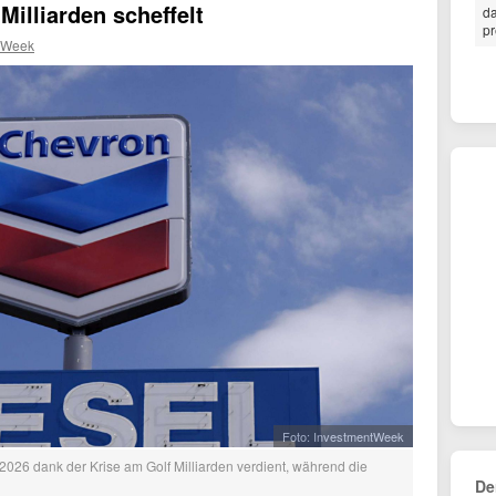
Milliarden scheffelt
da
pr
tWeek
Foto: InvestmentWeek
 2026 dank der Krise am Golf Milliarden verdient, während die
De