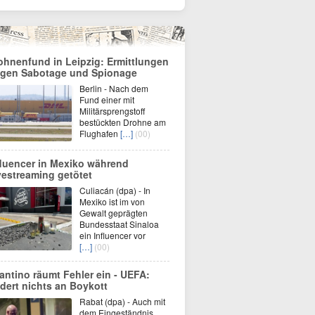
ohnenfund in Leipzig: Ermittlungen
gen Sabotage und Spionage
Berlin - Nach dem
Fund einer mit
Militärsprengstoff
bestückten Drohne am
Flughafen
[…]
(00)
fluencer in Mexiko während
vestreaming getötet
Culiacán (dpa) - In
Mexiko ist im von
Gewalt geprägten
Bundesstaat Sinaloa
ein Influencer vor
[…]
(00)
fantino räumt Fehler ein - UEFA:
dert nichts an Boykott
Rabat (dpa) - Auch mit
dem Eingeständnis