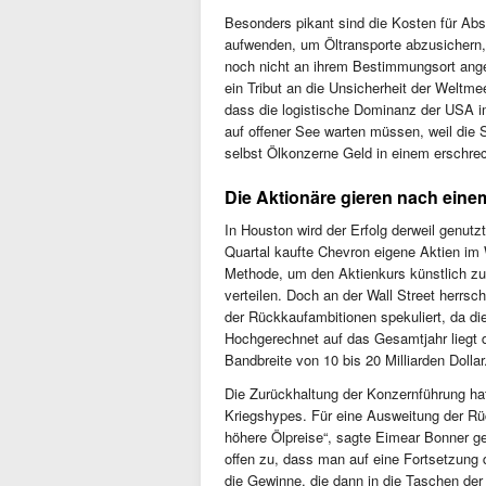
Besonders pikant sind die Kosten für 
aufwenden, um Öltransporte abzusichern, 
noch nicht an ihrem Bestimmungsort ange
ein Tribut an die Unsicherheit der Weltme
dass die logistische Dominanz der USA 
auf offener See warten müssen, weil die 
selbst Ölkonzerne Geld in einem erschr
Die Aktionäre gieren nach ein
In Houston wird der Erfolg derweil genutz
Quartal kaufte Chevron eigene Aktien im W
Methode, um den Aktienkurs künstlich zu
verteilen. Doch an der Wall Street herrsc
der Rückkaufambitionen spekuliert, da di
Hochgerechnet auf das Gesamtjahr liegt 
Bandbreite von 10 bis 20 Milliarden Dollar
Die Zurückhaltung der Konzernführung hat
Kriegshypes. Für eine Ausweitung der Rü
höhere Ölpreise“, sagte Eimear Bonner g
offen zu, dass man auf eine Fortsetzung 
die Gewinne, die dann in die Taschen der 