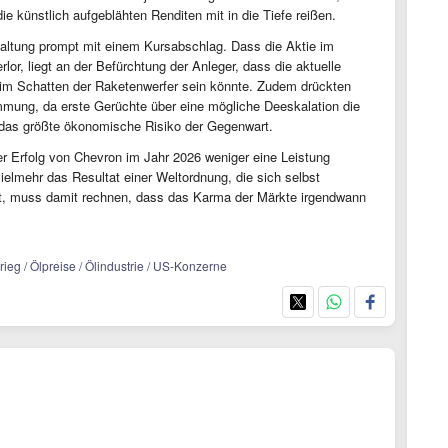
ie künstlich aufgeblähten Renditen mit in die Tiefe reißen.
Haltung prompt mit einem Kursabschlag. Dass die Aktie im
lor, liegt an der Befürchtung der Anleger, dass die aktuelle
 im Schatten der Raketenwerfer sein könnte. Zudem drückten
mmung, da erste Gerüchte über eine mögliche Deeskalation die
 das größte ökonomische Risiko der Gegenwart.
r Erfolg von Chevron im Jahr 2026 weniger eine Leistung
vielmehr das Resultat einer Weltordnung, die sich selbst
ent, muss damit rechnen, dass das Karma der Märkte irgendwann
rieg / Ölpreise / Ölindustrie / US-Konzerne