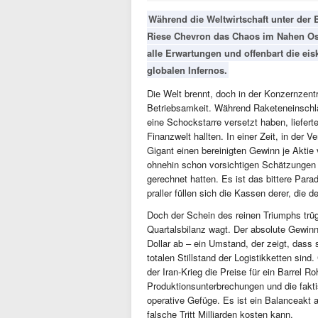
Während die Weltwirtschaft unter der 
Riese Chevron das Chaos im Nahen Oste
alle Erwartungen und offenbart die eis
globalen Infernos.
Die Welt brennt, doch in der Konzernzent
Betriebsamkeit. Während Raketeneinschlä
eine Schockstarre versetzt haben, liefer
Finanzwelt hallten. In einer Zeit, in der
Gigant einen bereinigten Gewinn je Aktie
ohnehin schon vorsichtigen Schätzungen d
gerechnet hatten. Es ist das bittere Parad
praller füllen sich die Kassen derer, die d
Doch der Schein des reinen Triumphs trüg
Quartalsbilanz wagt. Der absolute Gewinn 
Dollar ab – ein Umstand, der zeigt, dass 
totalen Stillstand der Logistikketten sind
der Iran-Krieg die Preise für ein Barrel 
Produktionsunterbrechungen und die fakti
operative Gefüge. Es ist ein Balanceakt 
falsche Tritt Milliarden kosten kann.