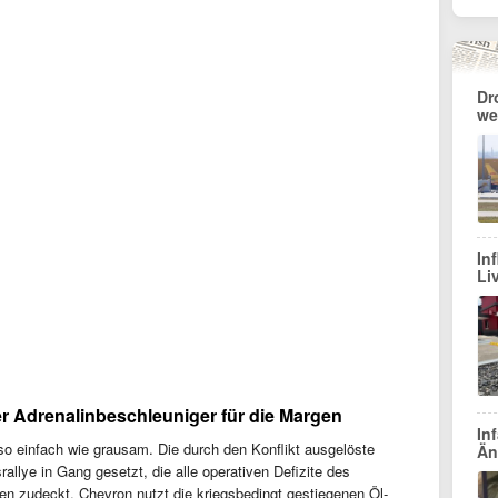
Dr
we
In
Li
her Adrenalinbeschleuniger für die Margen
In
so einfach wie grausam. Die durch den Konflikt ausgelöste
Än
llye in Gang gesetzt, die alle operativen Defizite des
nen zudeckt. Chevron nutzt die kriegsbedingt gestiegenen Öl-