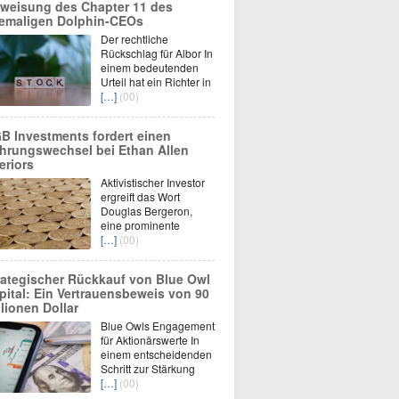
weisung des Chapter 11 des
emaligen Dolphin-CEOs
Der rechtliche
Rückschlag für Albor In
einem bedeutenden
Urteil hat ein Richter in
[…]
(00)
B Investments fordert einen
hrungswechsel bei Ethan Allen
eriors
Aktivistischer Investor
ergreift das Wort
Douglas Bergeron,
eine prominente
[…]
(00)
rategischer Rückkauf von Blue Owl
pital: Ein Vertrauensbeweis von 90
llionen Dollar
Blue Owls Engagement
für Aktionärswerte In
einem entscheidenden
Schritt zur Stärkung
[…]
(00)