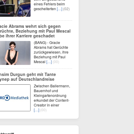
eines Fehlers beim
gescheiterten
[…]
(02)
acie Abrams wehrt sich gegen
rüchte, Beziehung mit Paul Mescal
be ihrer Karriere geschadet
(BANG) - Gracie
Abrams hat Gerüchte
zurückgewiesen, ihre
Beziehung mit Paul
Mescal
[…]
(00)
hsim Durgun geht mit Tante
ynep auf Deutschlandreise
Zwischen Ballermann,
Bauernhof und
Kleingartenordnung
erkundet der Content-
Creator in einer
[…]
(00)