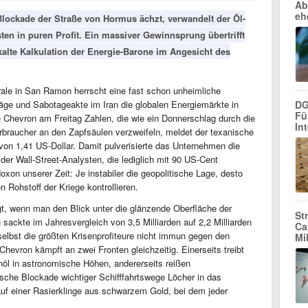
Ab
eh
Blockade der Straße von Hormus ächzt, verwandelt der Öl-
n in puren Profit. Ein massiver Gewinnsprung übertrifft
kalte Kalkulation der Energie-Barone im Angesicht des
rale in San Ramon herrscht eine fast schon unheimliche
DG
ge und Sabotageakte im Iran die globalen Energiemärkte in
Fü
te Chevron am Freitag Zahlen, die wie ein Donnerschlag durch die
Int
 Verbraucher an den Zapfsäulen verzweifeln, meldet der texanische
 von 1,41 US-Dollar. Damit pulverisierte das Unternehmen die
er Wall-Street-Analysten, die lediglich mit 90 US-Cent
oxon unserer Zeit: Je instabiler die geopolitische Lage, desto
en Rohstoff der Kriege kontrollieren.
t, wenn man den Blick unter die glänzende Oberfläche der
St
sackte im Jahresvergleich von 3,5 Milliarden auf 2,2 Milliarden
Ca
selbst die größten Krisenprofiteure nicht immun gegen den
Mi
. Chevron kämpft an zwei Fronten gleichzeitig. Einerseits treibt
Rohöl in astronomische Höhen, andererseits reißen
sche Blockade wichtiger Schifffahrtswege Löcher in das
auf einer Rasierklinge aus schwarzem Gold, bei dem jeder