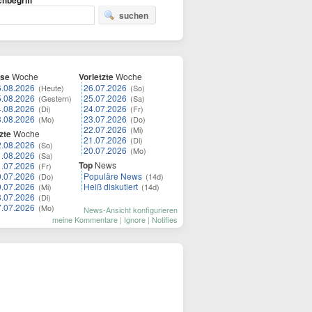
hbegriff
suchen
ese
Woche
Vorletzte
Woche
6.08.2026
26.07.2026
(Heute)
(So)
5.08.2026
25.07.2026
(Gestern)
(Sa)
4.08.2026
24.07.2026
(Di)
(Fr)
3.08.2026
23.07.2026
(Mo)
(Do)
22.07.2026
(Mi)
zte
Woche
21.07.2026
(Di)
2.08.2026
(So)
20.07.2026
(Mo)
1.08.2026
(Sa)
Top
News
1.07.2026
(Fr)
0.07.2026
Populäre News
(Do)
(14d)
9.07.2026
Heiß diskutiert
(Mi)
(14d)
8.07.2026
(Di)
7.07.2026
(Mo)
News-Ansicht konfigurieren
meine Kommentare
|
Ignore
|
Notifies