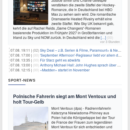
Justice Smith und Charlie Gillespie
verstärken die zweite Staffel der Hockey-
Romanze, die in Deutschland bei HBO
Max zu sehen sein wird. Die romantische
Dramaserie Heated Rivalry erhält eine
zweite Staffel. Wie Sky UK bekannt gab,
kehrt die auf Rachel Reids „Game Changers“-Romanen
basierende Produktion im Frühjahr 2027 in Großbritannien und
Irland zu Sky und NOW zurück. In Deutschland wird die
[…]
(00)
vor 3 Stunden
07.08. 19:11 |
(02)
Sky Deal – z.B. Serien & Filme, Paramount+ & Netflix für 19,99€/Monat
07.08. 17:00 |
(00)
'September Afternoon'-Regisseur liebt vor allem die 'Banalität' in seinen Filmen
07.08. 13:35 |
(00)
Für Starz geht es abwärts
07.08. 13:00 |
(00)
Anthony Michael Hall: John Hughes sprach über eine Fortsetzung von 'The Breakfast Club'
07.08. 12:15 |
(00)
«Madden» startet im November
SPORT-NEWS
Polnische Fahrerin siegt am Mont Ventoux und
holt Tour-Gelb
Mont Ventoux (dpa) - Radrennfahrerin
Katarzyna Niewiadoma-Phinney aus
Polen hat die Königsetappe bei der Tour
de France der Frauen zum legendären
Mont Ventoux für sich entschieden und