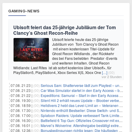
GAMING-NEWS
Ubisoft feiert das 25-jährige Jubiläum der Tom
Clancy’s Ghost Recon-Reihe
Ubisoft feierte heute das 25-jährige
Jubiläum von Tom Clancy’s Ghost Recon
mit einem kostenlosen Titel-Update für
Ghost Recon Wildlands , der Rückkehr
des bei Fans beliebten Predator -Events
und weiteren Inhalten. Ghost Recon
Wildlands: Last Rites ist ab sofort kostenlos über Ubisoft+, für
PlayStation5, PlayStation4, Xbox Series X|S, Xbox One
[…]
(00)
vor 2 Stunden
07.08. 21:23 |
(00)
Serious Sam: Shatterverse lädt zum Playtest – und erscheint schon bald!
07.08. 21:23 |
(00)
Car Was Simulator startet in den Early Access – bald gehts los!
07.08. 21:22 |
(00)
Expeditions: Samurai – Start in den Early Access ab heute im feudalen Japan
07.08. 19:30 |
(00)
Silent Hill 2 erhält neues Update – Bloober verbessert Grafik und Performance
07.08. 18:59 |
(00)
Helldivers 2 hebt das Level-Limit an – Veteranen können endlich weiter aufsteigen
07.08. 17:30 |
(00)
Nintendo enthüllt Bestseller: Diese Switch- und Switch-2-Spiele verkaufen sich am besten
07.08. 17:00 |
(00)
Splatoon Raiders: Update verbessert Tank-Limiter und behebt Bugs
07.08. 16:30 |
(00)
Battlefield 6 Top Gun: Offizielles Crossover mit exklusiven Inhalten angekündigt
07.08. 16:01 |
(00)
Marvel’s Wolverine: Altersfreigabe bestätigt extreme Gewalt und düstere Szenen
07.08. 12:36 |
(00)
Bonusbedingungen richtig lesen: Die häufigsten Stolperfallen