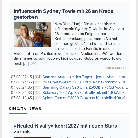
Influencerin Sydney Towle mit 26 an Krebs
gestorben
New York (dpa) - Die amerikanische
Influencerin Sydney Towle ist im Alter von
26 Jahren an den Folgen einer
Krebserkrankung gestorben. «Sie hat
sehr hart gekämpft und wir sind so stolz
auf sie», teilte ihre Familie in einem
Video auf ihren Profilen in den sozialen Medien mit. «Wir werden
dich immer so sehr lieben», hieß es dazu. Geboren wurde Towle
nach
[…]
(00)
vor 6 Stunden
07.08. 22:15 |
(04)
Amazon-Angebote des Tages – jeden Abend neue Deals zum Stöbern
07.08. 21:55 |
(00)
ING Dream-Team: 300€ Prämie für Girokonto + Direkt-Depot
07.08. 21:35 |
(00)
Samsung Galaxy S26 Ultra 256GB + 70GB Vodafone-Netz für 34,99€/Monat (effektiv 4,74€/Monat)
07.08. 21:33 |
(00)
Solarway 1000Wp Balkonkraftwerk mit 1,9 kWh EcoFlow-Speicher für 719€ + 30€ Filial-Gutschein
07.08. 19:45 |
(00)
Spider Farmer G3000 Growbox-Komplettset 90×90×180 cm für 379,99€
KINO/TV-NEWS
«Heated Rivalry» kehrt 2027 mit neuen Stars
zurück