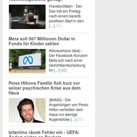
Frankfurt/Main - Der
Dax hat am Freitag
nach einem bereits
positiven Start in den
[…]
(00)
Meta soll 567 Millionen Dollar in
Fonds für Kinder zahlen
Albuquerque (dpa) -
Der Facebook-Konzern
Meta soll nach einer
Gerichtsentscheidung
im
[…]
(02)
Perez Hiltons Familie floh kurz vor
seiner psychischen Krise aus dem
Haus
(BANG) - Die
Angehörigen von Perez
Hilton verließen sein
Haus nur wenige
Augenblicke
[…]
(00)
Infantino räumt Fehler ein - UEFA:
Ändert nichts an Boykott