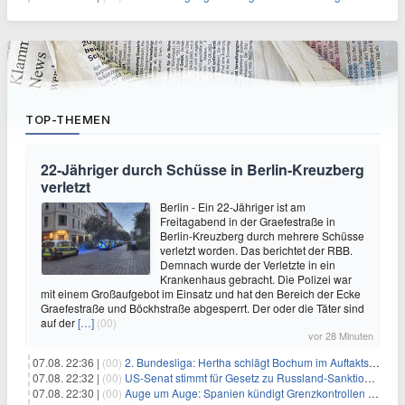
TOP-THEMEN
22-Jähriger durch Schüsse in Berlin-Kreuzberg
verletzt
Berlin - Ein 22-Jähriger ist am
Freitagabend in der Graefestraße in
Berlin-Kreuzberg durch mehrere Schüsse
verletzt worden. Das berichtet der RBB.
Demnach wurde der Verletzte in ein
Krankenhaus gebracht. Die Polizei war
mit einem Großaufgebot im Einsatz und hat den Bereich der Ecke
Graefestraße und Böckhstraße abgesperrt. Der oder die Täter sind
auf der
[…]
(00)
vor 28 Minuten
07.08. 22:36 |
(00)
2. Bundesliga: Hertha schlägt Bochum im Auftaktspiel
07.08. 22:32 |
(00)
US-Senat stimmt für Gesetz zu Russland-Sanktionen
07.08. 22:30 |
(00)
Auge um Auge: Spanien kündigt Grenzkontrollen zu Italien an