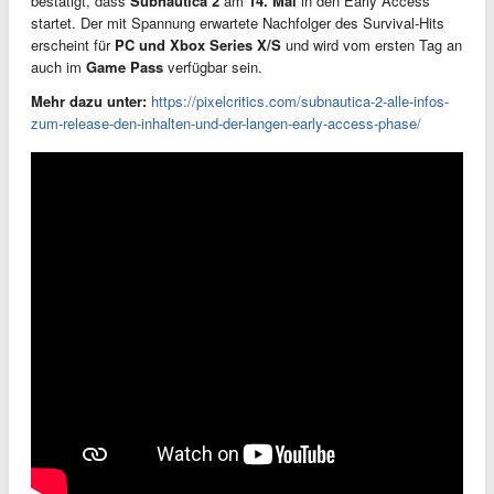
bestätigt, dass
Subnautica 2
am
14. Mai
in den Early Access
startet. Der mit Spannung erwartete Nachfolger des Survival-Hits
erscheint für
PC und Xbox Series X/S
und wird vom ersten Tag an
auch im
Game Pass
verfügbar sein.
Mehr dazu unter:
https://pixelcritics.com/subnautica-2-alle-infos-
zum-release-den-inhalten-und-der-langen-early-access-phase/