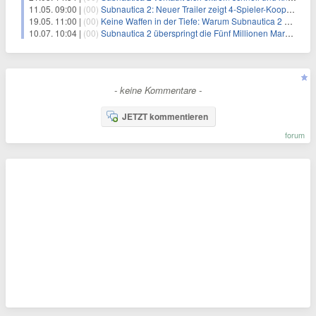
11.05. 09:00 |
(00)
Subnautica 2: Neuer Trailer zeigt 4-Spieler-Koop und eine atemberaubende Unterwasserwelt
19.05. 11:00 |
(00)
Keine Waffen in der Tiefe: Warum Subnautica 2 auf Gewalt verzichtet – und das auch so bleibt
10.07. 10:04 |
(00)
Subnautica 2 überspringt die Fünf Millionen Marke und rollt das erste Early Access Update aus
- keine Kommentare -
JETZT kommentieren
forum