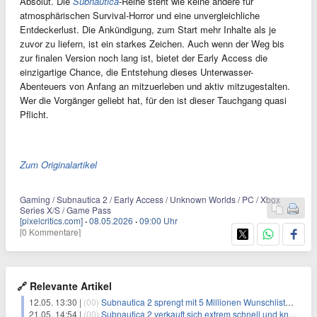
Absolut. Die
Subnautica
-Reihe steht wie keine andere für
atmosphärischen Survival-Horror und eine unvergleichliche
Entdeckerlust. Die Ankündigung, zum Start mehr Inhalte als je
zuvor zu liefern, ist ein starkes Zeichen. Auch wenn der Weg bis
zur finalen Version noch lang ist, bietet der Early Access die
einzigartige Chance, die Entstehung dieses Unterwasser-
Abenteuers von Anfang an mitzuerleben und aktiv mitzugestalten.
Wer die Vorgänger geliebt hat, für den ist dieser Tauchgang quasi
Pflicht.
Zum Originalartikel
Gaming / Subnautica 2 / Early Access / Unknown Worlds / PC / Xbox
Series X/S / Game Pass
[pixelcritics.com]
·
08.05.2026
·
09:00 Uhr
[0 Kommentare]
🔗 Relevante Artikel
12.05. 13:30 |
(00)
Subnautica 2 sprengt mit 5 Millionen Wunschlisteneinträge alle Erwartungen
21.05. 14:54 |
(00)
Subnautica 2 verkauft sich extrem schnell und knackt riesige Rekorde