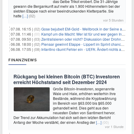
das Gelbe Trikot erobert. Die 31-Jährige
gewann die Bergankunft auf mehr als 1.900 Höhenmetern bei der
siebten Etappe nach einer beeindruckenden Kletterpartie. Sie
hatte
[…]
(02)
vor 5 Stunden
07.08. 16:15 |
(02)
Gose bejubelt EM-Gold - Wellbrock in der Seine ausgebremst
07.08. 11:46 |
(00)
Kampf um die Macht: Wer ist für und wer gegen Infantino?
07.08. 09:50 |
(03)
Zentralisieren oder nicht? Diskussion über Drohnenabwehr
06.08. 18:00 |
(02)
Pienaar gewinnt Etappe - Lippert im Sprint chancenlos
06.08. 17:05 |
(08)
Infantino räumt Fehler ein - UEFA: Ändert nichts an Boykott
FINANZNEWS
Rückgang bei kleinen Bitcoin (BTC) Investoren
erreicht Höchststand seit Dezember 2024
Große Bitcoin-Investoren, sogenannte
Wale und Haie, erhöhen weiterhin ihre
Bestände, während die Kryptowährung
im Bereich von $63.000 bis $65.000
gehandelt wird. Dies geht aus den
neuesten Daten von Santiment hervor.
Der Trend zur Akkumulation hat sich seit dem letzten Bericht
Anfang der Woche verstärkt, der einen Anstieg der
[…]
(00)
vor 1 Stunde