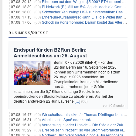
07.08. 20:12 |
(00)
Ethereum auf dem Weg zu $5.000? ETH erobert wichtige Marke zurück, während Institutionen weiter akkumulieren
07.08. 18:39 |
(00)
Pi Network (PI) fällt um 5% täglich, doch die Community bleibt optimistisch
07.08. 18:00 |
(00)
Schwacher Yen zwingt USA zur Intervention: Das größte Risiko seit 15 Jahren
07.08. 17:13 |
(00)
Ethereum-Kursanalyse: Kann ETH die Widerstände der gleitenden Durchschnitte überwinden?
07.08. 17:00 |
(00)
Schock im Portemonnaie: Darum kostet das Alter deutlich mehr als Sie denken
BUSINESS/PRESSE
Endspurt für den B2Run Berlin:
Anmeldeschluss am 26. August
Berlin, 07.08.2026 (lifePR) - Für den
B2Run Berlin am 16. September 2026
können sich Unternehmen noch bis zum
26. August 2026 anmelden. Im
Olympiastadion kommen Mitarbeitende
aus Unternehmen jeder Größe
zusammen, um die 5,7 Kilometer lange Strecke in der
beeindruckenden Stadionkulisse zu absolvieren. Als Teil der
deutschlandweiten B2Run Laufserie
[…]
(00)
vor 10 Stunden
07.08. 16:47 |
(00)
Wirtschaftsstaatssekretär Thomas Dörflinger besucht Handwerksbetrieb im Kammerbezirk Freiburg
07.08. 16:31 |
(00)
Arbeit macht Spaß oder krank
07.08. 16:10 |
(00)
Vernetzung in jeder Hinsicht – Die Städte der Zukunft sind grün-blau
07.08. 15:29 |
(00)
Drei bis zehn Prozent, so viel Strom verbraucht ein Aufzug im Gebäude
07.08. 15:20 |
(00)
Northern Discovery Metals gibt die Börsennotierung an der Frankfurter Wertpapierbörse bekannt