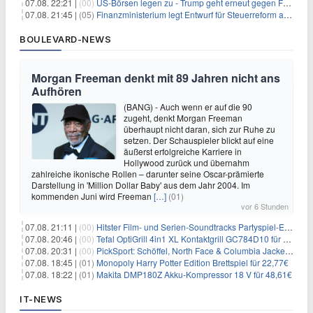
07.08. 22:21 |
(00)
US-Börsen legen zu - Trump geht erneut gegen Fed-Gouverneurin vor
07.08. 21:45 |
(05)
Finanzministerium legt Entwurf für Steuerreform ab 2027 vor
BOULEVARD-NEWS
Morgan Freeman denkt mit 89 Jahren nicht ans
Aufhören
(BANG) - Auch wenn er auf die 90
zugeht, denkt Morgan Freeman
überhaupt nicht daran, sich zur Ruhe zu
setzen. Der Schauspieler blickt auf eine
äußerst erfolgreiche Karriere in
Hollywood zurück und übernahm
zahlreiche ikonische Rollen – darunter seine Oscar-prämierte
Darstellung in 'Million Dollar Baby' aus dem Jahr 2004. Im
kommenden Juni wird Freeman
[…]
(01)
vor 6 Stunden
07.08. 21:11 |
(00)
Hitster Film- und Serien-Soundtracks Partyspiel-Erweiterung für 6,99€
07.08. 20:46 |
(00)
Tefal OptiGrill 4in1 XL Kontaktgrill GC784D10 für 239,99€
07.08. 20:31 |
(00)
PickSport: Schöffel, North Face & Columbia Jacken ab 39,60€
07.08. 18:45 |
(01)
Monopoly Harry Potter Edition Brettspiel für 22,77€
07.08. 18:22 |
(01)
Makita DMP180Z Akku-Kompressor 18 V für 48,61€
IT-NEWS