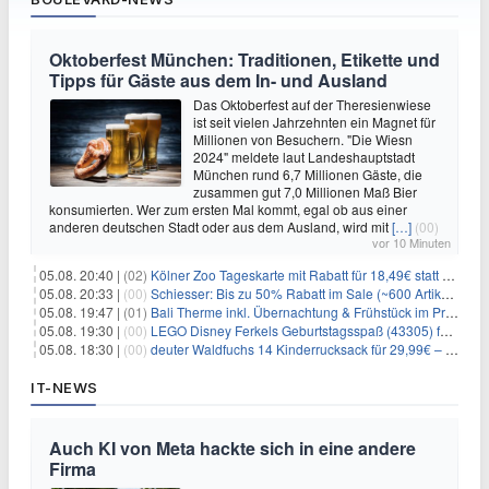
Oktoberfest München: Traditionen, Etikette und
Tipps für Gäste aus dem In- und Ausland
Das Oktoberfest auf der Theresienwiese
ist seit vielen Jahrzehnten ein Magnet für
Millionen von Besuchern. "Die Wiesn
2024" meldete laut Landeshauptstadt
München rund 6,7 Millionen Gäste, die
zusammen gut 7,0 Millionen Maß Bier
konsumierten. Wer zum ersten Mal kommt, egal ob aus einer
anderen deutschen Stadt oder aus dem Ausland, wird mit
[…]
(00)
vor 10 Minuten
05.08. 20:40 |
(02)
Kölner Zoo Tageskarte mit Rabatt für 18,49€ statt 29,50€ – einlösbar bis Dezember
05.08. 20:33 |
(00)
Schiesser: Bis zu 50% Rabatt im Sale (~600 Artikel zur Auswahl)
05.08. 19:47 |
(01)
Bali Therme inkl. Übernachtung & Frühstück im Premium Hotel (Bad Oeynhausen) ab 89€ p.P.
05.08. 19:30 |
(00)
LEGO Disney Ferkels Geburtstagsspaß (43305) für 29,10€
05.08. 18:30 |
(00)
deuter Waldfuchs 14 Kinderrucksack für 29,99€ – Amber-maple
IT-NEWS
Auch KI von Meta hackte sich in eine andere
Firma