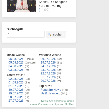
Kapitel. Die Sängerin
hat einen Vertrag
[…]
(00)
Suchbegriff
suchen
Diese
Woche
Vorletzte
Woche
06.08.2026
26.07.2026
(Heute)
(So)
05.08.2026
25.07.2026
(Gestern)
(Sa)
04.08.2026
24.07.2026
(Di)
(Fr)
03.08.2026
23.07.2026
(Mo)
(Do)
22.07.2026
(Mi)
Letzte
Woche
21.07.2026
(Di)
02.08.2026
(So)
20.07.2026
(Mo)
01.08.2026
(Sa)
Top
News
31.07.2026
(Fr)
30.07.2026
Populäre News
(Do)
(14d)
29.07.2026
Heiß diskutiert
(Mi)
(14d)
28.07.2026
(Di)
27.07.2026
(Mo)
News-Ansicht konfigurieren
meine Kommentare
|
Ignore
|
Notifies