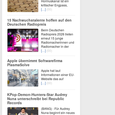
Hormuskanal ist ein
kritischer Engpass,
[…]
(00)
15 Nachwuchstalente hoffen auf den
Deutschen Radiopreis
Beim Deutschen
Radiopreis 2026 treten
erneut 15 junge
Radiomacherinnen und
Radiomacher in der
[…]
(00)
Apple übernimmt Softwarefirma
PlasmaSolve
Apple hat laut
Informationen einer EU-
Website das auf
[…]
(00)
KPop-Demon-Hunters-Star Audrey
Nuna unterschreibt bei Republic
Records
(BANG) - Für Audrey
Nuna beginnt ein neues