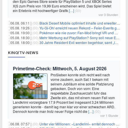
den Epic Games Store sowie für PlayStation 5 und XBOX Series
X|S zum Preis von 19,99 Euro erscheinen wird. Das Spiel bietet
ein Erlebnis mit hochwertiger Grafik
[…]
(00)
vor 3 Stunden
06.08. 06:11 |
(00)
Black Desert Mobile optimiert Inhalte und erweitert Treasure Access
05.08. 19:26 |
(00)
Yu‑Gi‑Oh! erreicht neuen Rekord – Feier‑Events gestartet
05.08. 19:00 |
(00)
Pokémon wie nie zuvor: Fan-Mod bringt VR und Ego-Perspektive nach Kanto
05.08. 18:30 |
(00)
Mehr Werbung auf PlayStation? Sony soll neue Einnahmequellen prüfen
05.08. 18:00 |
(00)
30 Jahre Resident Evil werden begehbar, samt „lebensgroßem Leon“
KINO/TV-NEWS
Primetime-Check: Mittwoch, 5. August 2026
ProSieben konnte sich recht weit nach
vorne zaubern, auch Sat.1 bekam mit
seinem Jubiläum eine solide Platzierung
gebacken. Doch von vorn: Eine
respektable Zuschauerzahl fuhr das
Zweite ein, das mit einem neuen Fall vom
Landkrimi vorzeigbare 17,9 Prozent bei insgesamt 3,24 Millionen
generieren konnte - damit lag man klar vor einer schwachen ARD.
Dennoch konnte man trotz neuer Folge nicht die
[…]
(00)
vor 1 Stunde
06.08. 07:57 |
(00)
Unter vier Millionen: «Landkrimi» erntet dennoch Primetime-Führung