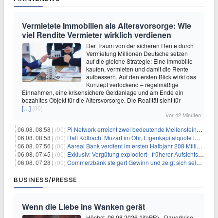
Vermietete Immobilien als Altersvorsorge: Wie
viel Rendite Vermieter wirklich verdienen
Der Traum von der sicheren Rente durch
Vermietung Millionen Deutsche setzen
auf die gleiche Strategie: Eine Immobilie
kaufen, vermieten und damit die Rente
aufbessern. Auf den ersten Blick wirkt das
Konzept verlockend – regelmäßige
Einnahmen, eine krisensichere Geldanlage und am Ende ein
bezahltes Objekt für die Altersvorsorge. Die Realität sieht für
[…]
(00)
vor 42 Minuten
06.08. 08:58 |
(00)
Pi Network erreicht zwei bedeutende Meilensteine in einer Rallye
06.08. 08:58 |
(00)
Ralf Kölbach: Mozart im Ohr, Eigenkapitalquote im Blick - wie dieser Denker die Westerwald Bank führt
06.08. 07:56 |
(00)
Aareal Bank verdient im ersten Halbjahr 208 Millionen Euro
06.08. 07:45 |
(00)
Exklusiv: Vergütung explodiert - früherer Aufsichtsratschef gibt aus Protest Ehrentitel ab
06.08. 07:28 |
(00)
Commerzbank steigert Gewinn und zeigt sich selbstbewusst gegenüber Unicredit
BUSINESS/PRESSE
Wenn die Liebe ins Wanken gerät
Höchst, 06.08.2026 (lifePR) - Dauerkrise