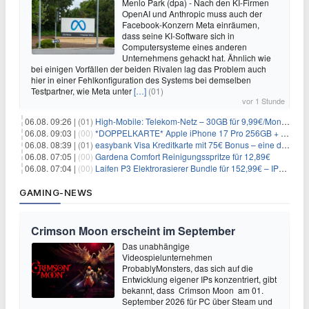
Menlo Park (dpa) - Nach den KI-Firmen
OpenAI und Anthropic muss auch der
Facebook-Konzern Meta einräumen,
dass seine KI-Software sich in
Computersysteme eines anderen
Unternehmens gehackt hat. Ähnlich wie
bei einigen Vorfällen der beiden Rivalen lag das Problem auch
hier in einer Fehlkonfiguration des Systems bei demselben
Testpartner, wie Meta unter
[…]
(01)
vor 1 Stunde
06.08. 09:26 |
(01)
High-Mobile: Telekom-Netz – 30GB für 9,99€/Monat / 80GB für 12,49€/Monat / 100GB für 19,99€/Monat (auch mtl. kündbar)
06.08. 09:03 |
(00)
*DOPPELKARTE* Apple iPhone 17 Pro 256GB + 80€ Online Bonus + 50GB 5G + Alles-Flat im Telekom-Netz für 44,94€/Monat – eff. 4,40€/Monat
06.08. 08:39 |
(01)
easybank Visa Kreditkarte mit 75€ Bonus – eine der besten Kreditkarten
06.08. 07:05 |
(00)
Gardena Comfort Reinigungsspritze für 12,89€
06.08. 07:04 |
(00)
Laifen P3 Elektrorasierer Bundle für 152,99€ – IPX7, 2×12.000 Schnitte/min, USB-C, 0,055mm Scherfolie
GAMING-NEWS
Crimson Moon erscheint im September
Das unabhängige
Videospielunternehmen
ProbablyMonsters, das sich auf die
Entwicklung eigener IPs konzentriert, gibt
bekannt, dass Crimson Moon am 01.
September 2026 für PC über Steam und