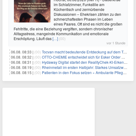
im Schlafzimmer, Funkstille am
Küchentisch und zermürbende
Diskussionen – Ehekrisen zählen zu den
schmerzhaftesten Phasen im Leben
eines Paares. Oft sind es nicht die großen
Fehltritte, die eine Beziehung vergiften, sondern chronischer
Alltagsstress, mangelnde Kommunikation und emotionale
Erschöpfung. Läuft das
[…]
(00)
vor 1 Stunde
06.08. 08:33 |
(00)
Tocvan macht bedeutende Entdeckung auf dem Trend Mezquite in Gran Pilar: 215 m mit 0,6 g/t Au ab 36,6 m Bohrtiefe
06.08. 08:32 |
(00)
OTTO-CHEMIE entscheidet sich für Esker Order Management zur Optimierung des Auftragseingangs
06.08. 08:31 |
(00)
Hydaway Digital startet den RealityChek-KI-Erkennungs-Bot auf X und ermöglicht damit eine Echtzeit-Verifizierung nach dem Motto „Ist das echt?“ auf einer der größten öffentlichen Kommunikationsplattformen weltweit
06.08. 08:19 |
(00)
Rheinmetall im ersten Halbjahr: Starkes Umsatzwachstum und Profitabilität auf Rekordniveau
06.08. 08:15 |
(00)
Patienten in den Fokus setzen » Ambulante Pflegedienste haben mehr Zeit durch die Personalplanung von ISGUS