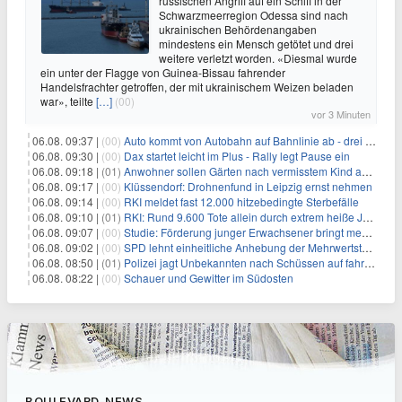
russischen Angriff auf ein Schiff in der
Schwarzmeerregion Odessa sind nach
ukrainischen Behördenangaben
mindestens ein Mensch getötet und drei
weitere verletzt worden. «Diesmal wurde
ein unter der Flagge von Guinea-Bissau fahrender
Handelsfrachter getroffen, der mit ukrainischem Weizen beladen
war», teilte
[…]
(00)
vor 3 Minuten
06.08. 09:37 |
(00)
Auto kommt von Autobahn auf Bahnlinie ab - drei Tote
06.08. 09:30 |
(00)
Dax startet leicht im Plus - Rally legt Pause ein
06.08. 09:18 |
(01)
Anwohner sollen Gärten nach vermisstem Kind absuchen
06.08. 09:17 |
(00)
Klüssendorf: Drohnenfund in Leipzig ernst nehmen
06.08. 09:14 |
(00)
RKI meldet fast 12.000 hitzebedingte Sterbefälle
06.08. 09:10 |
(01)
RKI: Rund 9.600 Tote allein durch extrem heiße Juni-Woche
06.08. 09:07 |
(00)
Studie: Förderung junger Erwachsener bringt mehr als bei Älteren
06.08. 09:02 |
(00)
SPD lehnt einheitliche Anhebung der Mehrwertsteuer ab
06.08. 08:50 |
(01)
Polizei jagt Unbekannten nach Schüssen auf fahrendes Auto
06.08. 08:22 |
(00)
Schauer und Gewitter im Südosten
BOULEVARD-NEWS