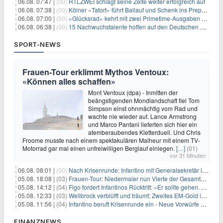
06.08. 07:47 |
(00)
RTLZWEI schlägt seine Zelte weiter erfolgreich auf
06.08. 07:38 |
(00)
Kölner «Tatort» führt Ballauf und Schenk ins Prepper-Milieu
06.08. 07:00 |
(00)
«Glücksrad» kehrt mit zwei Primetime-Ausgaben zurück
06.08. 06:38 |
(00)
15 Nachwuchstalente hoffen auf den Deutschen Radiopreis
SPORT-NEWS
Frauen-Tour erklimmt Mythos Ventoux:
«Können alles schaffen»
Mont Ventoux (dpa) - Inmitten der
beängstigenden Mondlandschaft fiel Tom
Simpson einst ohnmächtig vom Rad und
wachte nie wieder auf. Lance Armstrong
und Marco Pantani lieferten sich hier ein
atemberaubendes Kletterduell. Und Chris
Froome musste nach einem spektakulären Malheur mit einem TV-
Motorrad gar mal einen unfreiwilligen Berglauf einlegen.
[…]
(01)
vor 31 Minuten
06.08. 08:01 |
(00)
Nach Krisenrunde: Infantino mit Generalsekretär im Stadion
05.08. 18:08 |
(03)
Frauen-Tour: Niedermaier nun Vierte der Gesamtwertung
05.08. 14:12 |
(04)
Figo fordert Infantinos Rücktritt: «Er sollte gehen. Jetzt»
05.08. 12:33 |
(03)
Wellbrock verblüfft und träumt: Zweites EM-Gold in Paris
05.08. 11:56 |
(04)
Infantino beruft Krisenrunde ein - Neue Vorwürfe gegen FIFA
FINANZNEWS