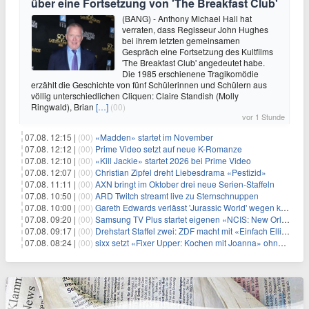
über eine Fortsetzung von 'The Breakfast Club'
(BANG) - Anthony Michael Hall hat
verraten, dass Regisseur John Hughes
bei ihrem letzten gemeinsamen
Gespräch eine Fortsetzung des Kultfilms
'The Breakfast Club' angedeutet habe.
Die 1985 erschienene Tragikomödie
erzählt die Geschichte von fünf Schülerinnen und Schülern aus
völlig unterschiedlichen Cliquen: Claire Standish (Molly
Ringwald), Brian
[…]
(00)
vor 1 Stunde
07.08. 12:15 |
(00)
«Madden» startet im November
07.08. 12:12 |
(00)
Prime Video setzt auf neue K-Romanze
07.08. 12:10 |
(00)
«Kill Jackie» startet 2026 bei Prime Video
07.08. 12:07 |
(00)
Christian Zipfel dreht Liebesdrama «Pestizid»
07.08. 11:11 |
(00)
AXN bringt im Oktober drei neue Serien-Staffeln
07.08. 10:50 |
(00)
ARD Twitch streamt live zu Sternschnuppen
07.08. 10:00 |
(00)
Gareth Edwards verlässt 'Jurassic World' wegen kreativer Differenzen
07.08. 09:20 |
(00)
Samsung TV Plus startet eigenen «NCIS: New Orleans»-Sender
07.08. 09:17 |
(00)
Drehstart Staffel zwei: ZDF macht mit «Einfach Elli» weiter
07.08. 08:24 |
(00)
sixx setzt «Fixer Upper: Kochen mit Joanna» ohne Pause fort