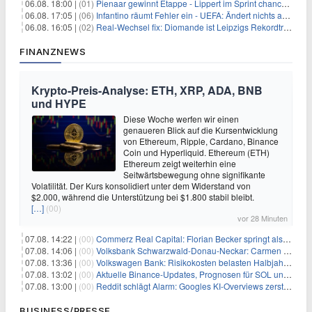
06.08. 18:00 |
(01)
Pienaar gewinnt Etappe - Lippert im Sprint chancenlos
06.08. 17:05 |
(06)
Infantino räumt Fehler ein - UEFA: Ändert nichts an Boykott
06.08. 16:05 |
(02)
Real-Wechsel fix: Diomande ist Leipzigs Rekordtransfer
FINANZNEWS
Krypto-Preis-Analyse: ETH, XRP, ADA, BNB
und HYPE
Diese Woche werfen wir einen
genaueren Blick auf die Kursentwicklung
von Ethereum, Ripple, Cardano, Binance
Coin und Hyperliquid. Ethereum (ETH)
Ethereum zeigt weiterhin eine
Seitwärtsbewegung ohne signifikante
Volatilität. Der Kurs konsolidiert unter dem Widerstand von
$2.000, während die Unterstützung bei $1.800 stabil bleibt.
[…]
(00)
vor 28 Minuten
07.08. 14:22 |
(00)
Commerz Real Capital: Florian Becker springt als Leiter ein
07.08. 14:06 |
(00)
Volksbank Schwarzwald-Donau-Neckar: Carmen Wedam übernimmt Aufsichtsratsvorsitz
07.08. 13:36 |
(00)
Volkswagen Bank: Risikokosten belasten Halbjahresergebnis
07.08. 13:02 |
(00)
Aktuelle Binance-Updates, Prognosen für SOL und DOGE: Zusammenfassung vom 7. August
07.08. 13:00 |
(00)
Reddit schlägt Alarm: Googles KI-Overviews zerstören das Traffic-Geschäftsmodell
BUSINESS/PRESSE