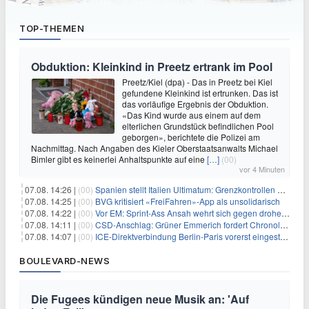
TOP-THEMEN
Obduktion: Kleinkind in Preetz ertrank im Pool
Preetz/Kiel (dpa) - Das in Preetz bei Kiel
gefundene Kleinkind ist ertrunken. Das ist
das vorläufige Ergebnis der Obduktion.
«Das Kind wurde aus einem auf dem
elterlichen Grundstück befindlichen Pool
geborgen», berichtete die Polizei am
Nachmittag. Nach Angaben des Kieler Oberstaatsanwalts Michael
Bimler gibt es keinerlei Anhaltspunkte auf eine
[…]
(00)
vor 4 Minuten
07.08. 14:26 |
(00)
Spanien stellt Italien Ultimatum: Grenzkontrollen beenden
07.08. 14:25 |
(00)
BVG kritisiert «FreiFahren»-App als unsolidarisch
07.08. 14:22 |
(00)
Vor EM: Sprint-Ass Ansah wehrt sich gegen drohende Sperre
07.08. 14:11 |
(00)
CSD-Anschlag: Grüner Emmerich fordert Chronologie von Dobrindt
07.08. 14:07 |
(00)
ICE-Direktverbindung Berlin-Paris vorerst eingestellt
BOULEVARD-NEWS
Die Fugees kündigen neue Musik an: 'Auf