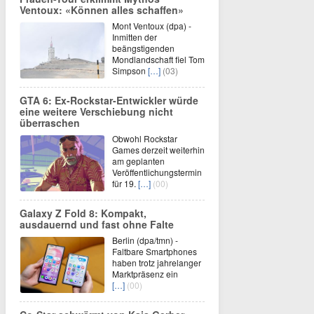
Ventoux: «Können alles schaffen»
Mont Ventoux (dpa) -
Inmitten der
beängstigenden
Mondlandschaft fiel Tom
Simpson
[…]
(03)
GTA 6: Ex-Rockstar-Entwickler würde
eine weitere Verschiebung nicht
überraschen
Obwohl Rockstar
Games derzeit weiterhin
am geplanten
Veröffentlichungstermin
für 19.
[…]
(00)
Galaxy Z Fold 8: Kompakt,
ausdauernd und fast ohne Falte
Berlin (dpa/tmn) -
Faltbare Smartphones
haben trotz jahrelanger
Marktpräsenz ein
[…]
(00)