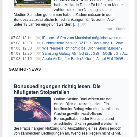
halbe Milliarde Dollar für Hilfen an Kinder
zahlen, die durch Nutzung sozialer
Medien Schaden genommen haben. Zudem müssen in dem
Bundesstaat zusätzliche Einschränkungen für Nutzer im Alter
unter 18 Jahren eingeführt werden:
[…]
(00)
vor 1 Stunde
07.08. 13:11 |
(00)
iPhone 18 Pro zum Marktstart möglicherweise nur begrenzt verfügbar
07.08. 13:00 |
(00)
Süddeutsche Zeitung SZ Plus Basis-Abo 10 Wochen für 10€
07.08. 12:50 |
(00)
Wie reagiere ich richtig bei Drohnensichtungen?
07.08. 12:30 |
(00)
Samsung Galaxy A57 5G (256GB) + 50GB 5G + Alles-Flat im Vodafone-Netz für 19,99€/Monat – eff. 2,36€/Monat
07.08. 12:15 |
(00)
Apple AirTag 4er Pack (2. Gen.), Allnet Flat 20GB 5G im Telekom-Netz für 14,99€/Monat – eff. 2,07€/Monat
GAMING-NEWS
Bonusbedingungen richtig lesen: Die
häufigsten Stolperfallen
Online-Casino-Boni wirken auf den
ersten Blick oft unkompliziert: Ein
bestimmter Betrag wird eingezahlt, das
Casino gewährt zusätzliches
Bonusguthaben oder Freispiele und
anschließend kann gespielt werden. In
der Praxis hängen Nutzung und Auszahlung eines Bonus jedoch
von zahlreichen Bedingungen ab. Wer diese Regeln nicht kennt,