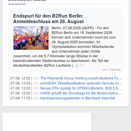
Endspurt für den B2Run Berlin:
Anmeldeschluss am 26. August
Berlin, 07.08.2026 (lifePR) - Für den
B2Run Berlin am 16. September 2026
können sich Unternehmen noch bis zum
26. August 2026 anmelden. Im
Olympiastadion kommen Mitarbeitende
aus Unternehmen jeder Größe
zusammen, um die 5,7 Kilometer lange Strecke in der
beeindruckenden Stadionkulisse zu absolvieren. Als Teil der
deutschlandweiten B2Run Laufserie
[…]
(00)
vor 1 Stunde
07.08. 12:52 |
(00)
The Payments Group Holding erzielt deutliche Fortschritte bei ihren AI-Projekten
07.08. 12:04 |
(00)
emmiDAY: Streetfoodfestival verbindet Genuss mit Engagement gegen Brustkrebs
07.08. 12:02 |
(00)
Neues OTA-Update für XPENG Modelle: XOS 5.9.5 erweitert Sicherheits-, Lade- und Komfortfunktionen
07.08. 12:00 |
(00)
HARK schafft die Grundlage für die Modernisierung seiner IBM i-Anwendungen
07.08. 11:53 |
(00)
Kanalsanierungsarbeiten in Bernbach beendet