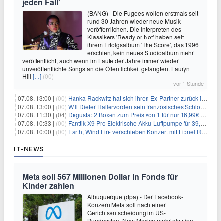
jeden Fall'
(BANG) - Die Fugees wollen erstmals seit
rund 30 Jahren wieder neue Musik
veröffentlichen. Die Interpreten des
Klassikers 'Ready or Not' haben seit
ihrem Erfolgsalbum 'The Score', das 1996
erschien, kein neues Studioalbum mehr
veröffentlicht, auch wenn im Laufe der Jahre immer wieder
unveröffentlichte Songs an die Öffentlichkeit gelangten. Lauryn
Hill
[…]
(00)
vor 1 Stunde
07.08. 13:00 |
(00)
Hanka Rackwitz hat sich ihren Ex-Partner zurück ins Haus geholt
07.08. 13:00 |
(00)
Will Dieter Hallervorden sein französisches Schloss verkaufen?
07.08. 11:30 |
(04)
Degusta: 2 Boxen zum Preis von 1 für nur 16,99€ inkl. Versand
07.08. 10:33 |
(00)
Fanttik X9 Pro Elektrische Akku-Luftpumpe für 39,99€
07.08. 10:00 |
(00)
Earth, Wind Fire verschieben Konzert mit Lionel Richie nach medizinischem Notfall
IT-NEWS
Meta soll 567 Millionen Dollar in Fonds für
Kinder zahlen
Albuquerque (dpa) - Der Facebook-
Konzern Meta soll nach einer
Gerichtsentscheidung im US-
Bundesstaat New Mexico mehr als eine