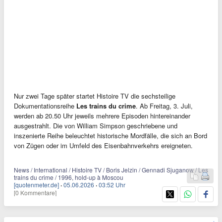
Nur zwei Tage später startet Histoire TV die sechsteilige
Dokumentationsreihe
Les trains du crime
. Ab Freitag, 3. Juli,
werden ab 20.50 Uhr jeweils mehrere Episoden hintereinander
ausgestrahlt. Die von William Simpson geschriebene und
inszenierte Reihe beleuchtet historische Mordfälle, die sich an Bord
von Zügen oder im Umfeld des Eisenbahnverkehrs ereigneten.
News / International / Histoire TV / Boris Jelzin / Gennadi Sjuganow / Les
trains du crime / 1996, hold-up à Moscou
[quotenmeter.de]
·
05.06.2026
·
03:52 Uhr
[0 Kommentare]