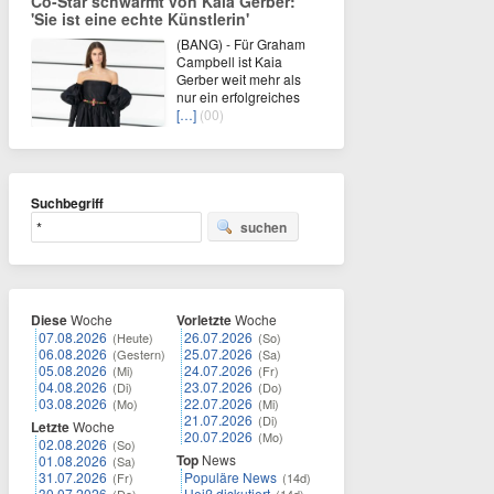
Co-Star schwärmt von Kaia Gerber:
'Sie ist eine echte Künstlerin'
(BANG) - Für Graham
Campbell ist Kaia
Gerber weit mehr als
nur ein erfolgreiches
[…]
(00)
Suchbegriff
suchen
Diese
Woche
Vorletzte
Woche
07.08.2026
26.07.2026
(Heute)
(So)
06.08.2026
25.07.2026
(Gestern)
(Sa)
05.08.2026
24.07.2026
(Mi)
(Fr)
04.08.2026
23.07.2026
(Di)
(Do)
03.08.2026
22.07.2026
(Mo)
(Mi)
21.07.2026
(Di)
Letzte
Woche
20.07.2026
(Mo)
02.08.2026
(So)
Top
News
01.08.2026
(Sa)
31.07.2026
Populäre News
(Fr)
(14d)
30.07.2026
Heiß diskutiert
(Do)
(14d)