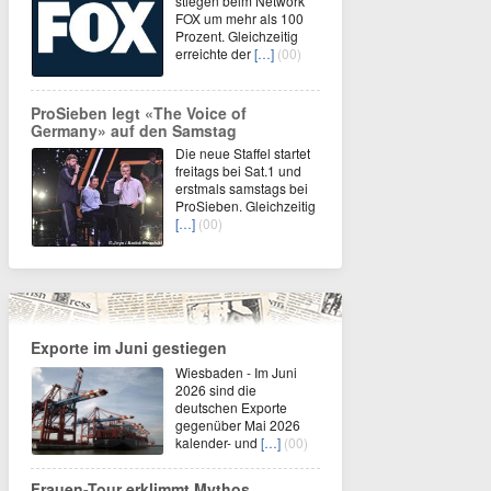
stiegen beim Network
FOX um mehr als 100
Prozent. Gleichzeitig
erreichte der
[…]
(00)
ProSieben legt «The Voice of
Germany» auf den Samstag
Die neue Staffel startet
freitags bei Sat.1 und
erstmals samstags bei
ProSieben. Gleichzeitig
[…]
(00)
Exporte im Juni gestiegen
Wiesbaden - Im Juni
2026 sind die
deutschen Exporte
gegenüber Mai 2026
kalender- und
[…]
(00)
Frauen-Tour erklimmt Mythos