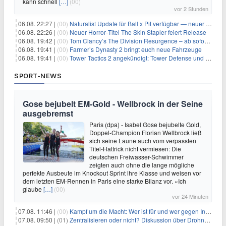
kann schnell
[…]
(00)
vor 2 Stunden
06.08. 22:27 |
(00)
Naturalist Update für Ball x Pit verfügbar — neuer Content auf allen Plattformen
06.08. 22:26 |
(00)
Neuer Horror‑Titel The Skin Stapler feiert Release
06.08. 19:42 |
(00)
Tom Clancy’s The Division Resurgence – ab sofort für euch verfügbar
06.08. 19:41 |
(00)
Farmer’s Dynasty 2 bringt euch neue Fahrzeuge
06.08. 19:41 |
(00)
Tower Tactics 2 angekündigt: Tower Defense und Deckbuilding Kombo kehrt zurück
SPORT-NEWS
Gose bejubelt EM-Gold - Wellbrock in der Seine
ausgebremst
Paris (dpa) - Isabel Gose bejubelte Gold,
Doppel-Champion Florian Wellbrock ließ
sich seine Laune auch vom verpassten
Titel-Hattrick nicht vermiesen: Die
deutschen Freiwasser-Schwimmer
zeigten auch ohne die lange mögliche
perfekte Ausbeute im Knockout Sprint ihre Klasse und weisen vor
dem letzten EM-Rennen in Paris eine starke Bilanz vor. «Ich
glaube
[…]
(00)
vor 24 Minuten
07.08. 11:46 |
(00)
Kampf um die Macht: Wer ist für und wer gegen Infantino?
07.08. 09:50 |
(01)
Zentralisieren oder nicht? Diskussion über Drohnenabwehr