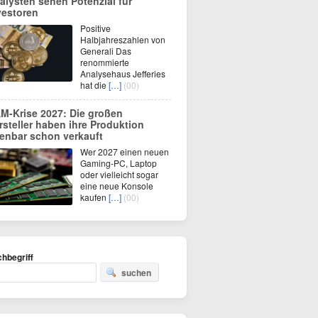
alysten sehen Potenzial für
vestoren
Positive
Halbjahreszahlen von
Generali Das
renommierte
Analysehaus Jefferies
hat die
[…]
(00)
M-Krise 2027: Die großen
rsteller haben ihre Produktion
fenbar schon verkauft
Wer 2027 einen neuen
Gaming-PC, Laptop
oder vielleicht sogar
eine neue Konsole
kaufen
[…]
(00)
hbegriff
suchen