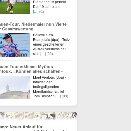
Diomande ist perfekt.
Der 19 Jahre alte
[…]
(02)
auen-Tour: Niedermaier nun Vierte
r Gesamtwertung
Belleville-en-
Beaujolais (dpa) - Trotz
eines gescheiterten
Ausreißversuchs hat
sich
[…]
(03)
auen-Tour erklimmt Mythos
ntoux: «Können alles schaffen»
Mont Ventoux (dpa) -
Inmitten der
beängstigenden
Mondlandschaft fiel
Tom Simpson
[…]
(03)
ump: Neuer Anlauf für