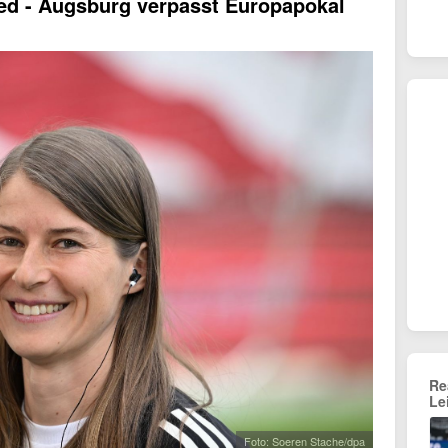
ied - Augsburg verpasst Europapokal
Re
Le
Foto: Soeren Stache/dpa