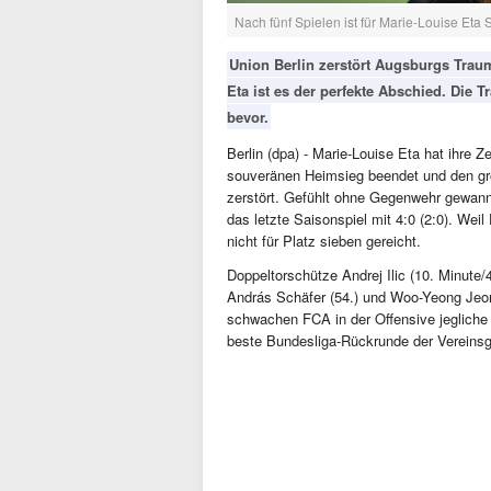
Nach fünf Spielen ist für Marie-Louise Et
Union Berlin zerstört Augsburgs Trau
Eta ist es der perfekte Abschied. Die T
bevor.
Berlin (dpa) - Marie-Louise Eta hat ihre Z
souveränen Heimsieg beendet und den g
zerstört. Gefühlt ohne Gegenwehr gewannen
das letzte Saisonspiel mit 4:0 (2:0). Wei
nicht für Platz sieben gereicht.
Doppeltorschütze Andrej Ilic (10. Minute
András Schäfer (54.) und Woo-Yeong Jeon
schwachen FCA in der Offensive jegliche
beste Bundesliga-Rückrunde der Vereinsg