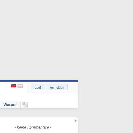
Login
Anmelden
Werben
- keine Kommentare -