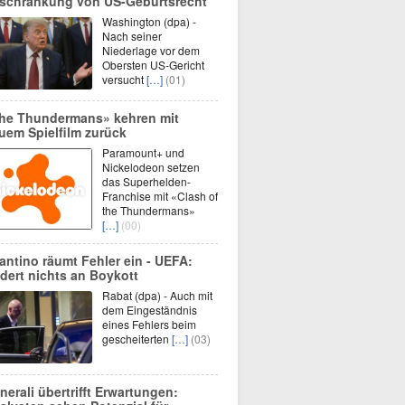
schränkung von US-Geburtsrecht
Washington (dpa) -
Nach seiner
Niederlage vor dem
Obersten US-Gericht
versucht
[…]
(01)
he Thundermans» kehren mit
uem Spielfilm zurück
Paramount+ und
Nickelodeon setzen
das Superhelden-
Franchise mit «Clash of
the Thundermans»
[…]
(00)
fantino räumt Fehler ein - UEFA:
dert nichts an Boykott
Rabat (dpa) - Auch mit
dem Eingeständnis
eines Fehlers beim
gescheiterten
[…]
(03)
nerali übertrifft Erwartungen: