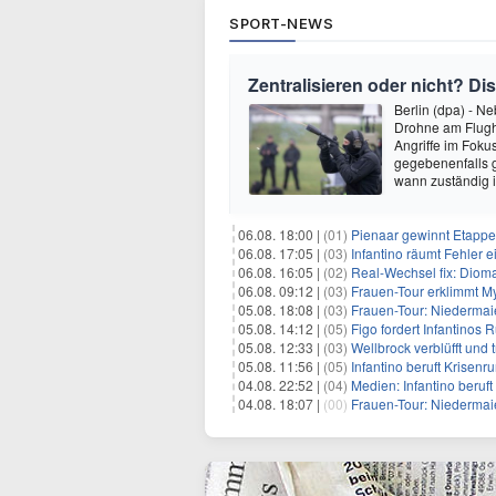
SPORT-NEWS
Zentralisieren oder nicht? 
Berlin (dpa) - N
Drohne am Flugha
Angriffe im Foku
gegebenenfalls g
wann zuständig i
06.08. 18:00 |
(01)
Pienaar gewinnt Etappe 
06.08. 17:05 |
(03)
Infantino räumt Fehler e
06.08. 16:05 |
(02)
Real-Wechsel fix: Dioma
06.08. 09:12 |
(03)
Frauen-Tour erklimmt M
05.08. 18:08 |
(03)
Frauen-Tour: Niedermai
05.08. 14:12 |
(05)
Figo fordert Infantinos R
05.08. 12:33 |
(03)
Wellbrock verblüfft und 
05.08. 11:56 |
(05)
Infantino beruft Krisen
04.08. 22:52 |
(04)
Medien: Infantino beruf
04.08. 18:07 |
(00)
Frauen-Tour: Niedermaie