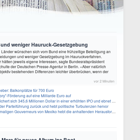
Bund weniger Hauruck-Gesetzgebung
ie Länder wünschen sich vom Bund eine frühzeitige Beteiligung an
heidungen und weniger Gesetzgebung im Hauruckverfahren.
hätten jeweils eigene Interessen, sagte Bundesratspräsident
ulte der Deutschen Presse-Agentur in Berlin. «Aber natürlich
objektiv bestehenden Differenzen leichter überbrücken, wenn der
vor 2 Minuten
ieber: Balkonplätze für 700 Euro
ory"-Förderung auf eine Milliarde Euro auf
 345,6 Millionen Dollar in einer erhöhten IPO und ebnet den Weg für nicht-opioide Schmerztherapie
 der Parteiführung zurück und hebt politische Turbulenzen hervor
eurs von Mexiko hebt die anhaltenden Herausforderungen in der Governance und im Geschäftsumfeld hervor
 Mars für neues Album ins Boot