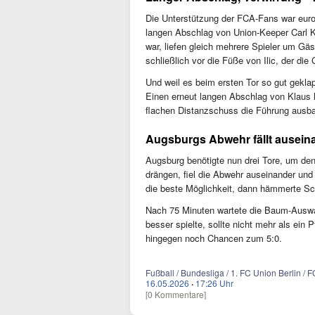
Die Unterstützung der FCA-Fans war euro
langen Abschlag von Union-Keeper Carl 
war, liefen gleich mehrere Spieler um Gäs
schließlich vor die Füße von Ilic, der die
Und weil es beim ersten Tor so gut geklap
Einen erneut langen Abschlag von Klaus le
flachen Distanzschuss die Führung ausbau
Augsburgs Abwehr fällt ausein
Augsburg benötigte nun drei Tore, um de
drängen, fiel die Abwehr auseinander un
die beste Möglichkeit, dann hämmerte Sch
Nach 75 Minuten wartete die Baum-Ausw
besser spielte, sollte nicht mehr als ein
hingegen noch Chancen zum 5:0.
Fußball / Bundesliga / 1. FC Union Berlin /
16.05.2026
·
17:26 Uhr
[0 Kommentare]