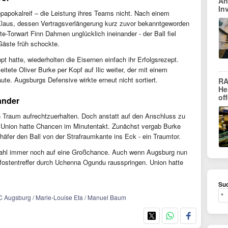
An
In
papokalreif – die Leistung ihres Teams nicht. Nach einem
Klaus, dessen Vertragsverlängerung kurz zuvor bekanntgeworden
te-Torwart Finn Dahmen unglücklich ineinander - der Ball fiel
 Gäste früh schockte.
pt hatte, wiederholten die Eisernen einfach ihr Erfolgsrezept.
itete Oliver Burke per Kopf auf Ilic weiter, der mit einem
te. Augsburgs Defensive wirkte erneut nicht sortiert.
RA
He
of
ander
n Traum aufrechtzuerhalten. Doch anstatt auf den Anschluss zu
d Union hatte Chancen im Minutentakt. Zunächst vergab Burke
äfer den Ball von der Strafraumkante ins Eck - ein Traumtor.
ahl immer noch auf eine Großchance. Auch wenn Augsburg nun
 Pfostentreffer durch Uchenna Ogundu rausspringen. Union hatte
Suc
 FC Augsburg / Marie-Louise Eta / Manuel Baum