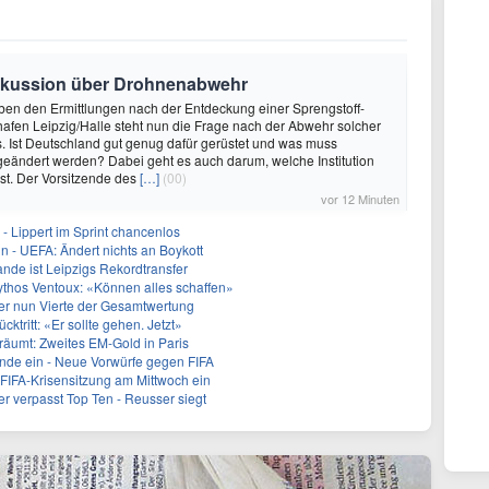
Diskussion über Drohnenabwehr
eben den Ermittlungen nach der Entdeckung einer Sprengstoff-
fen Leipzig/Halle steht nun die Frage nach der Abwehr solcher
s. Ist Deutschland gut genug dafür gerüstet und was muss
eändert werden? Dabei geht es auch darum, welche Institution
st. Der Vorsitzende des
[…]
(00)
vor 12 Minuten
- Lippert im Sprint chancenlos
in - UEFA: Ändert nichts an Boykott
nde ist Leipzigs Rekordtransfer
ythos Ventoux: «Können alles schaffen»
er nun Vierte der Gesamtwertung
ücktritt: «Er sollte gehen. Jetzt»
träumt: Zweites EM-Gold in Paris
runde ein - Neue Vorwürfe gegen FIFA
t FIFA-Krisensitzung am Mittwoch ein
r verpasst Top Ten - Reusser siegt