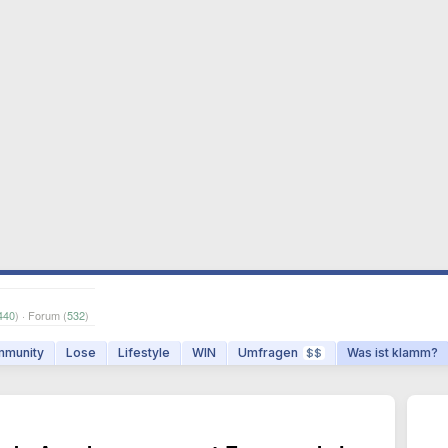
440
) · Forum (
532
)
munity
Lose
Lifestyle
WIN
Umfragen
Was ist klamm?
$$