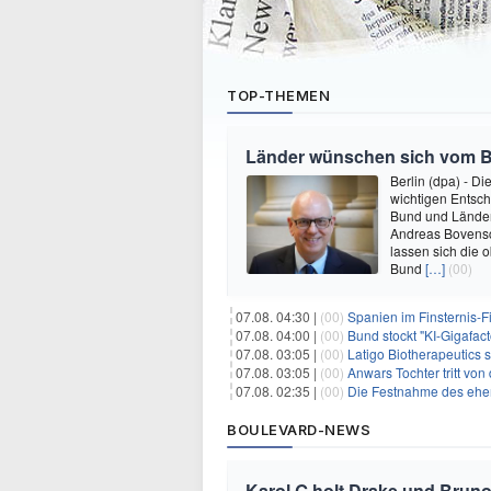
TOP-THEMEN
Länder wünschen sich vom 
Berlin (dpa) - D
wichtigen Entsc
Bund und Länder 
Andreas Bovensch
lassen sich die 
Bund
[…]
(00)
07.08. 04:30 |
(00)
Spanien im Finsternis-F
07.08. 04:00 |
(00)
Bund stockt "KI-Gigafact
07.08. 03:05 |
(00)
Latigo Biotherapeutics sichert sich
07.08. 03:05 |
(00)
Anwars Tochter tritt von
07.08. 02:35 |
(00)
Die Festnahme des ehemaligen Gouvern
BOULEVARD-NEWS
Karol G holt Drake und Bruno