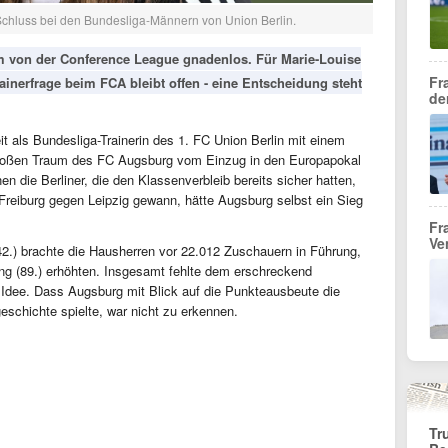
a Schluss bei den Bundesliga-Männern von Union Berlin.
m von der Conference League gnadenlos. Für Marie-Louise
Fr
rainerfrage beim FCA bleibt offen - eine Entscheidung steht
de
eit als Bundesliga-Trainerin des 1. FC Union Berlin mit einem
roßen Traum des FC Augsburg vom Einzug in den Europapokal
 die Berliner, die den Klassenverbleib bereits sicher hatten,
l Freiburg gegen Leipzig gewann, hätte Augsburg selbst ein Sieg
Fr
Ve
/42.) brachte die Hausherren vor 22.012 Zuschauern in Führung,
g (89.) erhöhten. Insgesamt fehlte dem erschreckend
 Idee. Dass Augsburg mit Blick auf die Punkteausbeute die
eschichte spielte, war nicht zu erkennen.
Tr