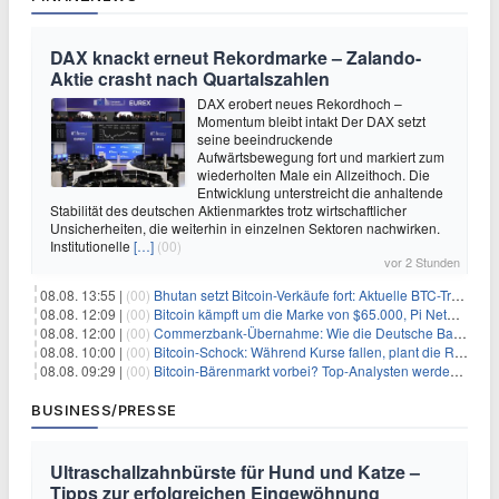
DAX knackt erneut Rekordmarke – Zalando-
Aktie crasht nach Quartalszahlen
DAX erobert neues Rekordhoch –
Momentum bleibt intakt Der DAX setzt
seine beeindruckende
Aufwärtsbewegung fort und markiert zum
wiederholten Male ein Allzeithoch. Die
Entwicklung unterstreicht die anhaltende
Stabilität des deutschen Aktienmarktes trotz wirtschaftlicher
Unsicherheiten, die weiterhin in einzelnen Sektoren nachwirken.
Institutionelle
[…]
(00)
vor 2 Stunden
08.08. 13:55 |
(00)
Bhutan setzt Bitcoin-Verkäufe fort: Aktuelle BTC-Transaktionen
08.08. 12:09 |
(00)
Bitcoin kämpft um die Marke von $65.000, Pi Network gewinnt an Unterstützung
08.08. 12:00 |
(00)
Commerzbank-Übernahme: Wie die Deutsche Bank im Schatten zum großen Gewinner wird
08.08. 10:00 |
(00)
Bitcoin-Schock: Während Kurse fallen, plant die Regierung die Steuer-Bombe
08.08. 09:29 |
(00)
Bitcoin-Bärenmarkt vorbei? Top-Analysten werden optimistisch, aber die Geschichte sagt etwas anderes
BUSINESS/PRESSE
Ultraschallzahnbürste für Hund und Katze –
Tipps zur erfolgreichen Eingewöhnung