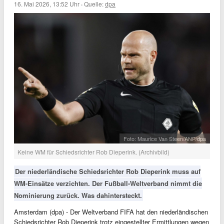
16. Mai 2026, 13:52 Uhr
·
Quelle:
dpa
Foto: Maurice Van Steen/ANP/dpa
Keine WM für Schiedsrichter Rob Dieperink. (Archivbild)
Der niederländische Schiedsrichter Rob Dieperink muss auf
WM-Einsätze verzichten. Der Fußball-Weltverband nimmt die
Nominierung zurück. Was dahintersteckt.
Amsterdam (dpa) - Der Weltverband FIFA hat den niederländischen
Schiedsrichter Rob Dieperink trotz eingestellter Ermittlungen wegen