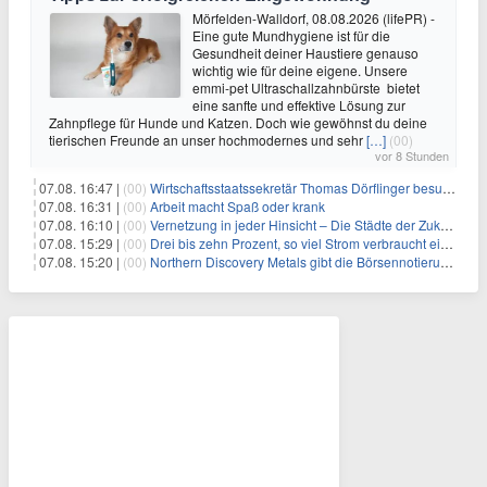
Mörfelden-Walldorf, 08.08.2026 (lifePR) -
Eine gute Mundhygiene ist für die
Gesundheit deiner Haustiere genauso
wichtig wie für deine eigene. Unsere
emmi-pet Ultraschallzahnbürste bietet
eine sanfte und effektive Lösung zur
Zahnpflege für Hunde und Katzen. Doch wie gewöhnst du deine
tierischen Freunde an unser hochmodernes und sehr
[…]
(00)
vor 8 Stunden
07.08. 16:47 |
(00)
Wirtschaftsstaatssekretär Thomas Dörflinger besucht Handwerksbetrieb im Kammerbezirk Freiburg
07.08. 16:31 |
(00)
Arbeit macht Spaß oder krank
07.08. 16:10 |
(00)
Vernetzung in jeder Hinsicht – Die Städte der Zukunft sind grün-blau
07.08. 15:29 |
(00)
Drei bis zehn Prozent, so viel Strom verbraucht ein Aufzug im Gebäude
07.08. 15:20 |
(00)
Northern Discovery Metals gibt die Börsennotierung an der Frankfurter Wertpapierbörse bekannt