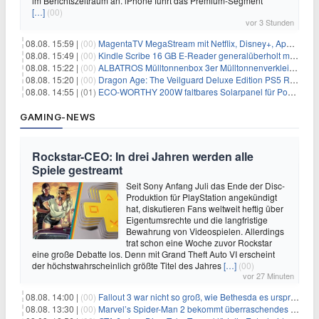
im Berichtszeitraum an. iPhone führt das Premium-Segment
[…]
(00)
vor 3 Stunden
08.08. 15:59 |
(00)
MagentaTV MegaStream mit Netflix, Disney+, Apple TV+ & RTL+ für 30€/Monat (effektiv 20,83€/Monat)
08.08. 15:49 |
(00)
Kindle Scribe 16 GB E-Reader generalüberholt mit Eingabestift für 197,99€
08.08. 15:22 |
(00)
ALBATROS Mülltonnenbox 3er Mülltonnenverkleidung aus Metall für 577,15€
08.08. 15:20 |
(00)
Dragon Age: The Veilguard Deluxe Edition PS5 Rollenspiel für 13,76€
08.08. 14:55 |
(01)
ECO-WORTHY 200W faltbares Solarpanel für Powerstation & Camping für 123,99€
GAMING-NEWS
Rockstar-CEO: In drei Jahren werden alle
Spiele gestreamt
Seit Sony Anfang Juli das Ende der Disc-
Produktion für PlayStation angekündigt
hat, diskutieren Fans weltweit heftig über
Eigentumsrechte und die langfristige
Bewahrung von Videospielen. Allerdings
trat schon eine Woche zuvor Rockstar
eine große Debatte los. Denn mit Grand Theft Auto VI erscheint
der höchstwahrscheinlich größte Titel des Jahres
[…]
(00)
vor 27 Minuten
08.08. 14:00 |
(00)
Fallout 3 war nicht so groß, wie Bethesda es ursprünglich wollte
08.08. 13:30 |
(00)
Marvel’s Spider-Man 2 bekommt überraschendes PS5-Update mit gewünschter Komfortfunktion