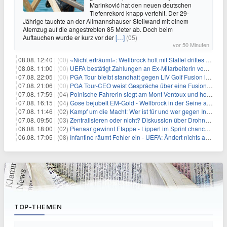
Marinković hat den neuen deutschen
Tiefenrekord knapp verfehlt. Der 29-
Jährige tauchte an der Allmannshauser Steilwand mit einem
Atemzug auf die angestrebten 85 Meter ab. Doch beim
Auftauchen wurde er kurz vor der
[…]
(05)
vor 50 Minuten
08.08. 12:40 |
(00)
«Nicht erträumt»: Wellbrock holt mit Staffel drittes EM-Gold
08.08. 11:00 |
(00)
UEFA bestätigt Zahlungen an Ex-Mitarbeiterin von Infantino
07.08. 22:05 |
(00)
PGA Tour bleibt standhaft gegen LIV Golf Fusion in einem sich wandelnden Sportumfeld
07.08. 21:06 |
(00)
PGA Tour-CEO weist Gespräche über eine Fusion mit LIV Golf zurück und bekräftigt die Wettbewerbslandschaft
07.08. 17:59 |
(04)
Polnische Fahrerin siegt am Mont Ventoux und holt Tour-Gelb
07.08. 16:15 |
(04)
Gose bejubelt EM-Gold - Wellbrock in der Seine ausgebremst
07.08. 11:46 |
(02)
Kampf um die Macht: Wer ist für und wer gegen Infantino?
07.08. 09:50 |
(03)
Zentralisieren oder nicht? Diskussion über Drohnenabwehr
06.08. 18:00 |
(02)
Pienaar gewinnt Etappe - Lippert im Sprint chancenlos
06.08. 17:05 |
(08)
Infantino räumt Fehler ein - UEFA: Ändert nichts an Boykott
TOP-THEMEN