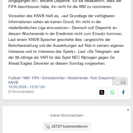
umgegangen ist», erklärte Dieperink. Es sei bedauerlich, dass die
FIFA beschlossen habe, ihn nicht für die WM zu nominieren.
Vonseiten des KNVB hieß es, «auf Grundlage der verfügbaren
Informationen sehen wir keinen Grund, ihn nicht in der
niederländischen Liga einzusetzen». Dennoch soll Dieperink an
diesem Wochenende in der Eredivisie nicht zum Einsatz kommen.
Laut einem KNVB-Sprecher geschehe dies «angesichts der
Berichterstattung und der Auswirkungen auf Rob in seinem eigenen
Interesse und im Interesse des Spiels». Laut «De Telegraaf» war
der 38-Jährige als VAR für das Spiel NEC Nijmegen gegen Go
Ahead Eagles Deventer an diesem Sonntag vorgesehen.
Fußball / WM / FIFA / Schiedsrichter / Niederlande / Rob Dieperink /
KNVB
16.05.2026
·
13:52 Uhr
[0 Kommentare]
- keine Kommentare -
JETZT kommentieren