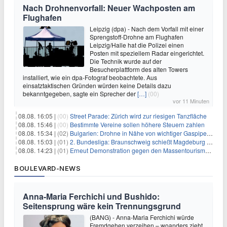
Nach Drohnenvorfall: Neuer Wachposten am
Flughafen
Leipzig (dpa) - Nach dem Vorfall mit einer
Sprengstoff-Drohne am Flughafen
Leipzig/Halle hat die Polizei einen
Posten mit speziellem Radar eingerichtet.
Die Technik wurde auf der
Besucherplattform des alten Towers
installiert, wie ein dpa-Fotograf beobachtete. Aus
einsatztaktischen Gründen würden keine Details dazu
bekanntgegeben, sagte ein Sprecher der
[…]
(00)
vor 11 Minuten
08.08. 16:05 |
(00)
Street Parade: Zürich wird zur riesigen Tanzfläche
08.08. 15:46 |
(00)
Bestimmte Vereine sollen höhere Steuern zahlen
08.08. 15:34 |
(02)
Bulgarien: Drohne in Nähe von wichtiger Gaspipeline explodiert
08.08. 15:03 |
(01)
2. Bundesliga: Braunschweig schießt Magdeburg ab
08.08. 14:23 |
(01)
Erneut Demonstration gegen den Massentourismus auf Mallorca
BOULEVARD-NEWS
Anna-Maria Ferchichi und Bushido:
Seitensprung wäre kein Trennungsgrund
(BANG) - Anna-Maria Ferchichi würde
Fremdgehen verzeihen – woanders zieht