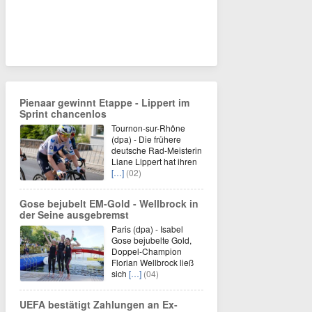
Pienaar gewinnt Etappe - Lippert im
Sprint chancenlos
Tournon-sur-Rhône
(dpa) - Die frühere
deutsche Rad-Meisterin
Liane Lippert hat ihren
[…]
(02)
Gose bejubelt EM-Gold - Wellbrock in
der Seine ausgebremst
Paris (dpa) - Isabel
Gose bejubelte Gold,
Doppel-Champion
Florian Wellbrock ließ
sich
[…]
(04)
UEFA bestätigt Zahlungen an Ex-