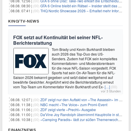
08.08. 12:56 |
(00)
GTA 6 ohne Disc: Take-Two erklärt die Entscheidung für Download-Codes
08.08. 08:30 |
(00)
GTA 6 Online bleibt ein Rätsel – Insider stellt das neue Gerücht klar
08.08. 07:41 |
(00)
THQ Nordic Showcase 2026 – Erhaltet mehr Informationen
KINO/TV-NEWS
FOX setzt auf Kontinuität bei seiner NFL-
Berichterstattung
Tom Brady und Kevin Burkhardt bleiben
auch 2026 das Top-Duo des US-
Senders. Zudem hat FOX sein komplettes
Kommentatoren- und Moderatorenteam
für die neue NFL-Saison vorgestellt. FOX
Sports hat sein On-Air-Team für die NFL-
Saison 2026 bekannt gegeben und setzt dabei weitgehend auf
bewährte Gesichter. Angeführt wird die Berichterstattung erneut
vom Top-Team um Kommentator Kevin Burkhardt und Ex-
[…]
(00)
vor 3 Stunden
08.08. 12:07 |
(00)
ZDF zeigt nur den Auftakt von «The Assassin» im Fernsehen
08.08. 11:38 |
(00)
NBC macht «The Voice» zum Promi-Event
08.08. 11:06 |
(00)
ZDF zeigt vierte «Precht»-Ausgabe
08.08. 11:00 |
(00)
Da'Vine Joy Randolph übernimmt Hauptrolle in starbesetzter schwarzer Komödie
08.08. 10:38 |
(00)
«Camping Paradis» lädt zur süßen Themenwoche ein
FINANZNEWS