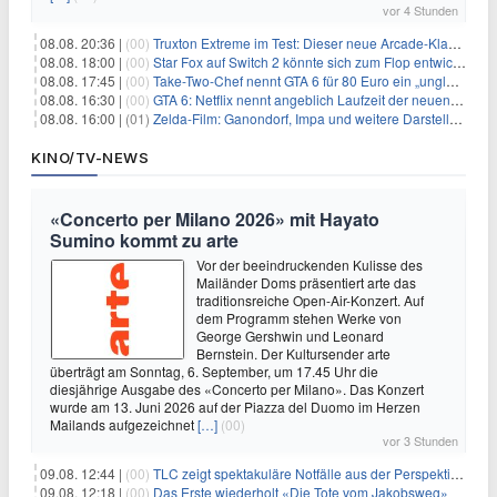
vor 4 Stunden
08.08. 20:36 |
(00)
Truxton Extreme im Test: Dieser neue Arcade-Klassiker verzeiht dir gar nichts
08.08. 18:00 |
(00)
Star Fox auf Switch 2 könnte sich zum Flop entwickeln
08.08. 17:45 |
(00)
Take-Two-Chef nennt GTA 6 für 80 Euro ein „unglaubliches Schnäppchen“
08.08. 16:30 |
(00)
GTA 6: Netflix nennt angeblich Laufzeit der neuen Gameplay-Präsentation
08.08. 16:00 |
(01)
Zelda-Film: Ganondorf, Impa und weitere Darsteller sollen feststehen
KINO/TV-NEWS
«Concerto per Milano 2026» mit Hayato
Sumino kommt zu arte
Vor der beeindruckenden Kulisse des
Mailänder Doms präsentiert arte das
traditionsreiche Open-Air-Konzert. Auf
dem Programm stehen Werke von
George Gershwin und Leonard
Bernstein. Der Kultursender arte
überträgt am Sonntag, 6. September, um 17.45 Uhr die
diesjährige Ausgabe des «Concerto per Milano». Das Konzert
wurde am 13. Juni 2026 auf der Piazza del Duomo im Herzen
Mailands aufgezeichnet
[…]
(00)
vor 3 Stunden
09.08. 12:44 |
(00)
TLC zeigt spektakuläre Notfälle aus der Perspektive der Patienten
09.08. 12:18 |
(00)
Das Erste wiederholt «Die Tote vom Jakobsweg»