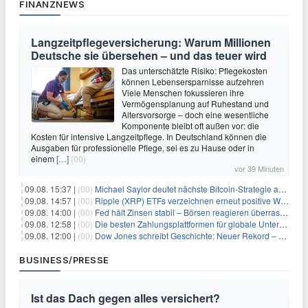
FINANZNEWS
Langzeitpflegeversicherung: Warum Millionen
Deutsche sie übersehen – und das teuer wird
Das unterschätzte Risiko: Pflegekosten
können Lebensersparnisse aufzehren
Viele Menschen fokussieren ihre
Vermögensplanung auf Ruhestand und
Altersvorsorge – doch eine wesentliche
Komponente bleibt oft außen vor: die
Kosten für intensive Langzeitpflege. In Deutschland können die
Ausgaben für professionelle Pflege, sei es zu Hause oder in
einem
[…]
(00)
vor 39 Minuten
09.08. 15:37 |
(00)
Michael Saylor deutet nächste Bitcoin-Strategie an: Analysten erwarten weiteren Verkauf
09.08. 14:57 |
(00)
Ripple (XRP) ETFs verzeichnen erneut positive Woche, doch neue Bedenken tauchen auf
09.08. 14:00 |
(00)
Fed hält Zinsen stabil – Börsen reagieren überraschend volatil
09.08. 12:58 |
(00)
Die besten Zahlungsplattformen für globale Unternehmen im Jahr 2026
09.08. 12:00 |
(00)
Dow Jones schreibt Geschichte: Neuer Rekord – und Amazon knackt die nächste Billionen-Marke
BUSINESS/PRESSE
Ist das Dach gegen alles versichert?