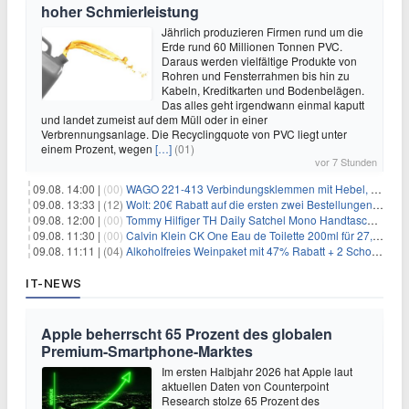
hoher Schmierleistung
Jährlich produzieren Firmen rund um die
Erde rund 60 Millionen Tonnen PVC.
Daraus werden vielfältige Produkte von
Rohren und Fensterrahmen bis hin zu
Kabeln, Kreditkarten und Bodenbelägen.
Das alles geht irgendwann einmal kaputt
und landet zumeist auf dem Müll oder in einer
Verbrennungsanlage. Die Recyclingquote von PVC liegt unter
einem Prozent, wegen
[…]
(01)
vor 7 Stunden
09.08. 14:00 |
(00)
WAGO 221-413 Verbindungsklemmen mit Hebel, 50 Stück für 14,99€
09.08. 13:33 |
(12)
Wolt: 20€ Rabatt auf die ersten zwei Bestellungen für Neukunden
09.08. 12:00 |
(00)
Tommy Hilfiger TH Daily Satchel Mono Handtasche für 73,97€
09.08. 11:30 |
(00)
Calvin Klein CK One Eau de Toilette 200ml für 27,99€
09.08. 11:11 |
(04)
Alkoholfreies Weinpaket mit 47% Rabatt + 2 Schott Zwiesel Gläser GRATIS für 29,99€
IT-NEWS
Apple beherrscht 65 Prozent des globalen
Premium-Smartphone-Marktes
Im ersten Halbjahr 2026 hat Apple laut
aktuellen Daten von Counterpoint
Research stolze 65 Prozent des