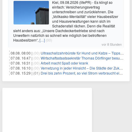
Kiel, 09.08.2026 (lifePR) - Es klingt so
einfach: Versicherungsvertrag
unterschreiben und zurücklehnen. Die
„Vollkasko-Mentalität“ vieler Hausbesitzer
und Hausverwaltungen kann sich im
Schadensfall rächen. Denn die Realität
sieht anders aus: „Unsere Dachdeckerbetriebe sind nach
Unwettern natürlich so schnell wie möglich bei betroffenen
Hausbesitzern“,
[…]
(00)
vor 8 Stunden
08.08. 08:00 |
(00)
Ultraschallzahnbürste für Hund und Katze – Tipps zur erfolgreichen Eingewöhnung
07.08. 16:47 |
(00)
Wirtschaftsstaatssekretär Thomas Dörflinger besucht Handwerksbetrieb im Kammerbezirk Freiburg
07.08. 16:31 |
(00)
Arbeit macht Spaß oder krank
07.08. 16:10 |
(00)
Vernetzung in jeder Hinsicht – Die Städte der Zukunft sind grün-blau
07.08. 15:29 |
(01)
Drei bis zehn Prozent, so viel Strom verbraucht ein Aufzug im Gebäude