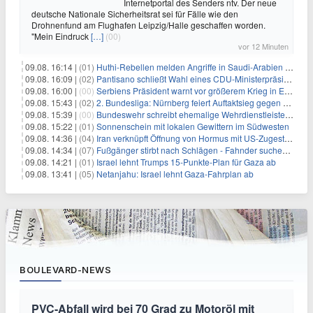
Internetportal des Senders ntv. Der neue
deutsche Nationale Sicherheitsrat sei für Fälle wie den
Drohnenfund am Flughafen Leipzig/Halle geschaffen worden.
"Mein Eindruck
[…]
(00)
vor 12 Minuten
09.08. 16:14 |
(01)
Huthi-Rebellen melden Angriffe in Saudi-Arabien und im Jemen
09.08. 16:09 |
(02)
Pantisano schließt Wahl eines CDU-Ministerpräsident nicht aus
09.08. 16:00 |
(00)
Serbiens Präsident warnt vor größerem Krieg in Europa
09.08. 15:43 |
(02)
2. Bundesliga: Nürnberg feiert Auftaktsieg gegen Dresden
09.08. 15:39 |
(00)
Bundeswehr schreibt ehemalige Wehrdienstleistende an
09.08. 15:22 |
(01)
Sonnenschein mit lokalen Gewittern im Südwesten
09.08. 14:36 |
(04)
Iran verknüpft Öffnung von Hormus mit US-Zugeständnissen
09.08. 14:34 |
(07)
Fußgänger stirbt nach Schlägen - Fahnder suchen Autofahrer
09.08. 14:21 |
(01)
Israel lehnt Trumps 15-Punkte-Plan für Gaza ab
09.08. 13:41 |
(05)
Netanjahu: Israel lehnt Gaza-Fahrplan ab
BOULEVARD-NEWS
PVC-Abfall wird bei 70 Grad zu Motoröl mit