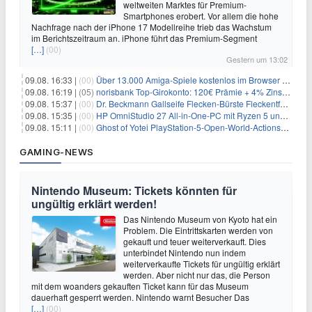
weltweiten Marktes für Premium-
Smartphones erobert. Vor allem die hohe
Nachfrage nach der iPhone 17 Modellreihe trieb das Wachstum
im Berichtszeitraum an. iPhone führt das Premium-Segment
[…]
(00)
Gestern um 13:02
09.08. 16:33 |
(00)
Über 13.000 Amiga-Spiele kostenlos im Browser spielen
09.08. 16:19 |
(05)
norisbank Top-Girokonto: 120€ Prämie + 4% Zinsen p.a. (6 Monate)
09.08. 15:37 |
(00)
Dr. Beckmann Gallseife Flecken-Bürste Fleckentferner 250 ml für 1,25€
09.08. 15:35 |
(00)
HP OmniStudio 27 All-in-One-PC mit Ryzen 5 und 1 TB SSD für 699€
09.08. 15:11 |
(00)
Ghost of Yotei PlayStation-5-Open-World-Actionspiel für 55,65€
GAMING-NEWS
Nintendo Museum: Tickets könnten für
ungültig erklärt werden!
Das Nintendo Museum von Kyoto hat ein
Problem. Die Eintrittskarten werden von
gekauft und teuer weiterverkauft. Dies
unterbindet Nintendo nun indem
weiterverkaufte Tickets für ungültig erklärt
werden. Aber nicht nur das, die Person
mit dem woanders gekauften Ticket kann für das Museum
dauerhaft gesperrt werden. Nintendo warnt Besucher Das
[…]
(00)