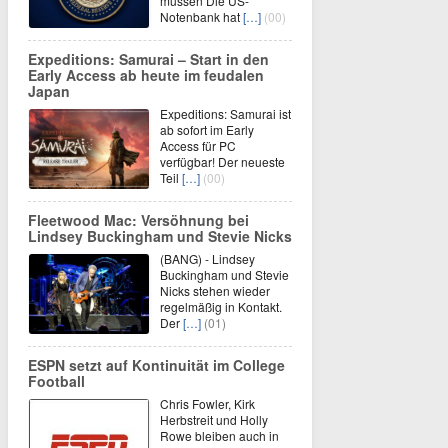
müssen Die US-
Notenbank hat
[…]
(00)
Expeditions: Samurai – Start in den
Early Access ab heute im feudalen
Japan
Expeditions: Samurai ist
ab sofort im Early
Access für PC
verfügbar! Der neueste
Teil
[…]
(00)
Fleetwood Mac: Versöhnung bei
Lindsey Buckingham und Stevie Nicks
(BANG) - Lindsey
Buckingham und Stevie
Nicks stehen wieder
regelmäßig in Kontakt.
Der
[…]
(01)
ESPN setzt auf Kontinuität im College
Football
Chris Fowler, Kirk
Herbstreit und Holly
Rowe bleiben auch in