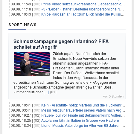
09.08. 11:43 |
(00)
Prime Video setzt auf koreanische Liebesgeschichte
09.08. 11:18 |
(00)
«37°Leben» startet Dreiteiler über persönliche Neuanfänge
09.08. 10:43 |
(00)
Khloé Kardashian lädt zum Blick hinter die Kulissen ihres Freundeskreises
SPORT-NEWS
Schmutzkampagne gegen Infantino? FIFA
schaltet auf Angriff
Zürich (dpa) - Nun öffnet sich der
Giftschrank. Neue Vorwürfe setzen den
ohnehin schon angezählten FIFA-
Präsidenten Gianni Infantino weiter unter
Druck. Der Fußball-Weltverband schaltet
indes in den Angriffsmodus. In der
europäischen Nacht zum Sonntag wetterte die FIFA gegen eine
angebliche Schmutzkampagne gegen ihren gewählten Boss.
«Immer deutlicher
[…]
(01)
vor 5 Stunden
09.08. 10:41 |
(00)
Kein «Arschtritt» nötig: Märtens und die Rückkehr nach Paris
09.08. 03:41 |
(00)
Messi reist zur Trauerfeier seines Vaters nach Argentinien
08.08. 19:27 |
(02)
Frauen-Tour vor Finale mit Sekundenkrimi: Vollering in Gelb
08.08. 18:25 |
(02)
Autofahrer fährt in Italien in Gruppe von Radlern
08.08. 18:24 |
(00)
Lionel Messis Vater Jorge im Alter von 68 Jahren gestorben