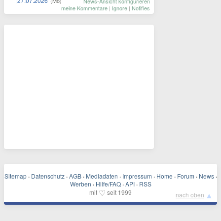
27.07.2026
(Mo)
News-Ansicht konfigurieren
meine Kommentare
|
Ignore
|
Notifies
Sitemap
·
Datenschutz
·
AGB
·
Mediadaten
·
Impressum
·
Home
·
Forum
·
News
·
Werben
·
Hilfe/FAQ
·
API
·
RSS
♡
mit
seit 1999
▲
nach oben