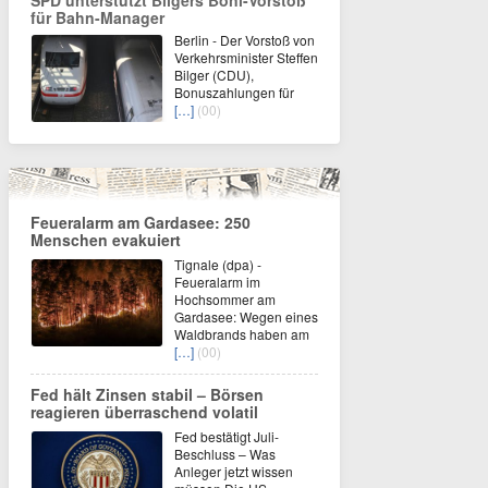
SPD unterstützt Bilgers Boni-Vorstoß
für Bahn-Manager
Berlin - Der Vorstoß von
Verkehrsminister Steffen
Bilger (CDU),
Bonuszahlungen für
[…]
(00)
Feueralarm am Gardasee: 250
Menschen evakuiert
Tignale (dpa) -
Feueralarm im
Hochsommer am
Gardasee: Wegen eines
Waldbrands haben am
[…]
(00)
Fed hält Zinsen stabil – Börsen
reagieren überraschend volatil
Fed bestätigt Juli-
Beschluss – Was
Anleger jetzt wissen