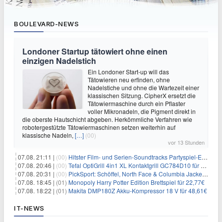
BOULEVARD-NEWS
Londoner Startup tätowiert ohne einen
einzigen Nadelstich
Ein Londoner Start-up will das
Tätowieren neu erfinden, ohne
Nadelstiche und ohne die Wartezeit einer
klassischen Sitzung. CipherX ersetzt die
Tätowiermaschine durch ein Pflaster
voller Mikronadeln, die Pigment direkt in
die oberste Hautschicht abgeben. Herkömmliche Verfahren wie
robotergestützte Tätowiermaschinen setzen weiterhin auf
klassische Nadeln,
[…]
(00)
vor 13 Stunden
07.08. 21:11 |
(00)
Hitster Film- und Serien-Soundtracks Partyspiel-Erweiterung für 6,99€
07.08. 20:46 |
(00)
Tefal OptiGrill 4in1 XL Kontaktgrill GC784D10 für 239,99€
07.08. 20:31 |
(00)
PickSport: Schöffel, North Face & Columbia Jacken ab 39,60€
07.08. 18:45 |
(01)
Monopoly Harry Potter Edition Brettspiel für 22,77€
07.08. 18:22 |
(01)
Makita DMP180Z Akku-Kompressor 18 V für 48,61€
IT-NEWS