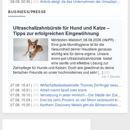
08.08. 00:36 |
(00)
Airbnb steigt, da das Unternehmen die Umsatzprognose anhebt und starkes Wachstum signalisiert
BUSINESS/PRESSE
Ultraschallzahnbürste für Hund und Katze –
Tipps zur erfolgreichen Eingewöhnung
Mörfelden-Walldorf, 08.08.2026 (lifePR) -
Eine gute Mundhygiene ist für die
Gesundheit deiner Haustiere genauso
wichtig wie für deine eigene. Unsere
emmi-pet Ultraschallzahnbürste bietet
eine sanfte und effektive Lösung zur
Zahnpflege für Hunde und Katzen. Doch wie gewöhnst du deine
tierischen Freunde an unser hochmodernes und sehr
[…]
(00)
vor 1 Stunde
07.08. 16:47 |
(00)
Wirtschaftsstaatssekretär Thomas Dörflinger besucht Handwerksbetrieb im Kammerbezirk Freiburg
07.08. 16:31 |
(00)
Arbeit macht Spaß oder krank
07.08. 16:10 |
(00)
Vernetzung in jeder Hinsicht – Die Städte der Zukunft sind grün-blau
07.08. 15:29 |
(00)
Drei bis zehn Prozent, so viel Strom verbraucht ein Aufzug im Gebäude
07.08. 15:20 |
(00)
Northern Discovery Metals gibt die Börsennotierung an der Frankfurter Wertpapierbörse bekannt