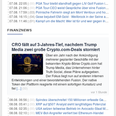
07.08. 22:05 |
(00)
PGA Tour bleibt standhaft gegen LIV Golf Fusion in einem sich wandelnden Sportumfeld
07.08. 21:06 |
(00)
PGA Tour-CEO weist Gespräche über eine Fusion mit LIV Golf zurück und bekräftigt die Wettbewerbslandschaft
07.08. 17:59 |
(03)
Polnische Fahrerin siegt am Mont Ventoux und holt Tour-Gelb
07.08. 16:15 |
(04)
Gose bejubelt EM-Gold - Wellbrock in der Seine ausgebremst
07.08. 11:46 |
(01)
Kampf um die Macht: Wer ist für und wer gegen Infantino?
FINANZNEWS
CRO fällt auf 3-Jahres-Tief, nachdem Trump
Media zwei große Crypto.com-Deals storniert
Über ein Jahr nach der Ankündigung
mehrerer geplanter Geschäfte mit der
bekannten Krypto-Börse Crypto.com hat
Trump Media, das Unternehmen hinter
Truth Social, diese Pläne aufgegeben.
Der Fokus liegt nun auf anderen internen
Entwicklungen und einer bevorstehenden Fusion. Der native
Token der Plattform reagierte mit einem sofortigen Kurssturz und
fiel
[…]
(00)
vor 1 Stunde
08.08. 06:56 |
(00)
Spindex überschreitet 150 Millionen erfasste Gaming-Ereignisse in Echtzeit-Datenpipeline
08.08. 05:41 |
(00)
XRP auf $50? Analyst sieht langfristiges Potenzial
08.08. 02:35 |
(00)
USA setzen teilweise Betrieb im Avocado-Staat Michoacán in Mexiko wieder in Gang
08.08. 02:10 |
(00)
MEV-Bot-Angreifer verliert bei Ethereum-Handel