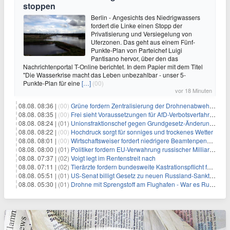
stoppen
Berlin - Angesichts des Niedrigwassers
fordert die Linke einen Stopp der
Privatisierung und Versiegelung von
Uferzonen. Das geht aus einem Fünf-
Punkte-Plan von Parteichef Luigi
Pantisano hervor, über den das
Nachrichtenportal T-Online berichtet. In dem Papier mit dem Titel
"Die Wasserkrise macht das Leben unbezahlbar - unser 5-
Punkte-Plan für eine
[…]
(00)
vor 18 Minuten
08.08. 08:36 |
(00)
Grüne fordern Zentralisierung der Drohnenabwehr bei Bundespolizei
08.08. 08:35 |
(00)
Frei sieht Voraussetzungen für AfD-Verbotsverfahren nicht gegeben
08.08. 08:24 |
(01)
Unionsfraktionschef gegen Grundgesetz-Änderung für queere Rechte
08.08. 08:22 |
(00)
Hochdruck sorgt für sonniges und trockenes Wetter
08.08. 08:01 |
(00)
Wirtschaftsweiser fordert niedrigere Beamtenpensionen
08.08. 08:00 |
(01)
Politiker fordern EU-Verwahrung russischer Milliarden
08.08. 07:37 |
(02)
Voigt legt im Rentenstreit nach
08.08. 07:11 |
(02)
Tierärzte fordern bundesweite Kastrationspflicht für Katzen
08.08. 05:51 |
(01)
US-Senat billigt Gesetz zu neuen Russland-Sanktionen
08.08. 05:30 |
(01)
Drohne mit Sprengstoff am Flughafen - War es Russland?