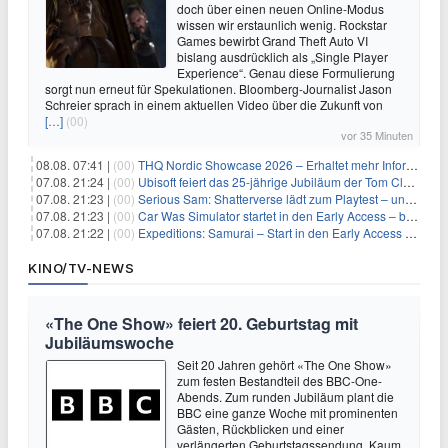
doch über einen neuen Online-Modus
wissen wir erstaunlich wenig. Rockstar
Games bewirbt Grand Theft Auto VI
bislang ausdrücklich als „Single Player
Experience“. Genau diese Formulierung
sorgt nun erneut für Spekulationen. Bloomberg-Journalist Jason
Schreier sprach in einem aktuellen Video über die Zukunft von
[…]
(00)
vor 35 Minuten
08.08. 07:41 |
(00)
THQ Nordic Showcase 2026 – Erhaltet mehr Informationen
07.08. 21:24 |
(00)
Ubisoft feiert das 25-jährige Jubiläum der Tom Clancy’s Ghost Recon-Reihe
07.08. 21:23 |
(00)
Serious Sam: Shatterverse lädt zum Playtest – und erscheint schon bald!
07.08. 21:23 |
(00)
Car Was Simulator startet in den Early Access – bald gehts los!
07.08. 21:22 |
(00)
Expeditions: Samurai – Start in den Early Access ab heute im feudalen Japan
KINO/TV-NEWS
«The One Show» feiert 20. Geburtstag mit
Jubiläumswoche
Seit 20 Jahren gehört «The One Show»
zum festen Bestandteil des BBC-One-
Abends. Zum runden Jubiläum plant die
BBC eine ganze Woche mit prominenten
Gästen, Rückblicken und einer
verlängerten Geburtstagssendung. Kaum