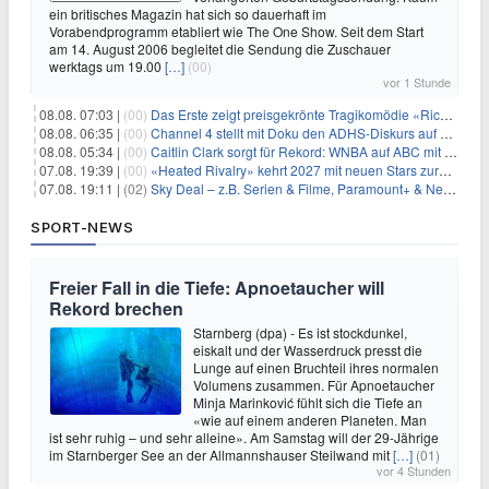
ein britisches Magazin hat sich so dauerhaft im
Vorabendprogramm etabliert wie The One Show. Seit dem Start
am 14. August 2006 begleitet die Sendung die Zuschauer
werktags um 19.00
[…]
(00)
vor 1 Stunde
08.08. 07:03 |
(00)
Das Erste zeigt preisgekrönte Tragikomödie «Rickerl» als Free-TV-Premiere
08.08. 06:35 |
(00)
Channel 4 stellt mit Doku den ADHS-Diskurs auf den Prüfstand
08.08. 05:34 |
(00)
Caitlin Clark sorgt für Rekord: WNBA auf ABC mit 2,5 Millionen Zuschauern
07.08. 19:39 |
(00)
«Heated Rivalry» kehrt 2027 mit neuen Stars zurück
07.08. 19:11 |
(02)
Sky Deal – z.B. Serien & Filme, Paramount+ & Netflix für 19,99€/Monat
SPORT-NEWS
Freier Fall in die Tiefe: Apnoetaucher will
Rekord brechen
Starnberg (dpa) - Es ist stockdunkel,
eiskalt und der Wasserdruck presst die
Lunge auf einen Bruchteil ihres normalen
Volumens zusammen. Für Apnoetaucher
Minja Marinković fühlt sich die Tiefe an
«wie auf einem anderen Planeten. Man
ist sehr ruhig – und sehr alleine». Am Samstag will der 29-Jährige
im Starnberger See an der Allmannshauser Steilwand mit
[…]
(01)
vor 4 Stunden