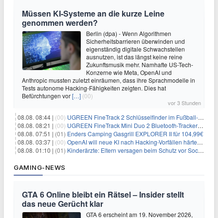
Müssen KI-Systeme an die kurze Leine
genommen werden?
Berlin (dpa) - Wenn Algorithmen
Sicherheitsbarrieren überwinden und
eigenständig digitale Schwachstellen
ausnutzen, ist das längst keine reine
Zukunftsmusik mehr. Namhafte US-Tech-
Konzerne wie Meta, OpenAI und
Anthropic mussten zuletzt einräumen, dass ihre Sprachmodelle in
Tests autonome Hacking-Fähigkeiten zeigten. Dies hat
Befürchtungen vor
[…]
(00)
vor 3 Stunden
08.08. 08:44 |
(00)
UGREEN FineTrack 2 Schlüsselfinder im Fußball-Design für 10,98€
08.08. 08:21 |
(00)
UGREEN FineTrack Mini Duo 2 Bluetooth-Tracker 4er-Pack für 28,99€
08.08. 07:51 |
(01)
Enders Camping Gasgrill EXPLORER II für 104,99€
08.08. 03:37 |
(00)
OpenAI will neue KI nach Hacking-Vorfällen härter überwachen
08.08. 01:10 |
(01)
Kinderärzte: Eltern versagen beim Schutz vor Social Media
GAMING-NEWS
GTA 6 Online bleibt ein Rätsel – Insider stellt
das neue Gerücht klar
GTA 6 erscheint am 19. November 2026,