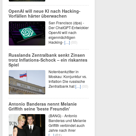
OpenAI will neue KI nach Hacking-
Vorfällen härter überwachen
San Francisco (dpa) -
Der ChatGPT-Entwickler
OpenAI will nach
eigenmächtigen
Hacking-
[…]
(00)
Russlands Zentralbank senkt Zinsen
trotz Inflations-Schock – ein riskantes
Spiel
Notenbankzitter in
Moskau: Konjunktur vs.
Inflation Die russische
Zentralbank hat
[…]
(00)
Antonio Banderas nennt Melanie
Griffith seine 'beste Freundin'
(BANG) - Antonio
Banderas und Melanie
Griffith verbindet auch
Jahre nach ihrer
[…]
(01)