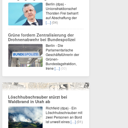
Berlin (dpa) -
Unionsfraktionschef
Thorsten Frei beharrt
auf Abschaffung der
[…]
(04)
Grüne fordern Zentralisierung der
Drohnenabwehr bei Bundespolizei
Berlin - Die
Parlamentarische
Geschäftsführerin der
Grünen-
Bundestagsfraktion,
Irene
[…]
(00)
Löschhubschrauber stürzt bei
Waldbrand in Utah ab
Richfield (dpa) - Ein
Löschhubschrauber mit
zwei Personen an Bord
ist unweit eines
[…]
(01)