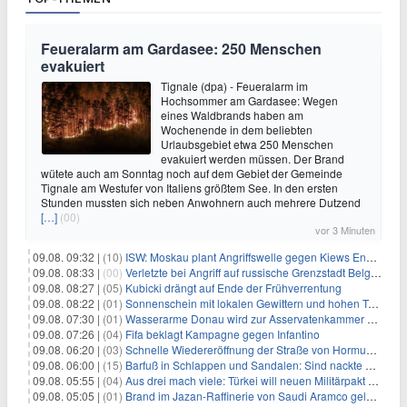
Feueralarm am Gardasee: 250 Menschen
evakuiert
Tignale (dpa) - Feueralarm im
Hochsommer am Gardasee: Wegen
eines Waldbrands haben am
Wochenende in dem beliebten
Urlaubsgebiet etwa 250 Menschen
evakuiert werden müssen. Der Brand
wütete auch am Sonntag noch auf dem Gebiet der Gemeinde
Tignale am Westufer von Italiens größtem See. In den ersten
Stunden mussten sich neben Anwohnern auch mehrere Dutzend
[…]
(00)
vor 3 Minuten
09.08. 09:32 |
(10)
ISW: Moskau plant Angriffswelle gegen Kiews Energieinfrastruktur
09.08. 08:33 |
(00)
Verletzte bei Angriff auf russische Grenzstadt Belgorod
09.08. 08:27 |
(05)
Kubicki drängt auf Ende der Frühverrentung
09.08. 08:22 |
(01)
Sonnenschein mit lokalen Gewittern und hohen Temperaturen
09.08. 07:30 |
(01)
Wasserarme Donau wird zur Asservatenkammer der Geschichte
09.08. 07:26 |
(04)
Fifa beklagt Kampagne gegen Infantino
09.08. 06:20 |
(03)
Schnelle Wiedereröffnung der Straße von Hormus ungewiss
09.08. 06:00 |
(15)
Barfuß in Schlappen und Sandalen: Sind nackte Füße eklig?
09.08. 05:55 |
(04)
Aus drei mach viele: Türkei will neuen Militärpakt erweitern
09.08. 05:05 |
(01)
Brand im Jazan-Raffinerie von Saudi Aramco gelöscht: Auswirkungen auf die Energiemärkte