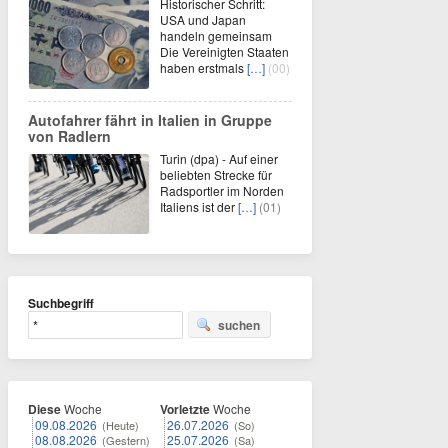
Historischer Schritt:
USA und Japan
handeln gemeinsam
Die Vereinigten Staaten
haben erstmals
[…]
(00)
Autofahrer fährt in Italien in Gruppe
von Radlern
Turin (dpa) - Auf einer
beliebten Strecke für
Radsportler im Norden
Italiens ist der
[…]
(01)
Suchbegriff
suchen
Diese
Woche
Vorletzte
Woche
09.08.2026
26.07.2026
(Heute)
(So)
08.08.2026
25.07.2026
(Gestern)
(Sa)