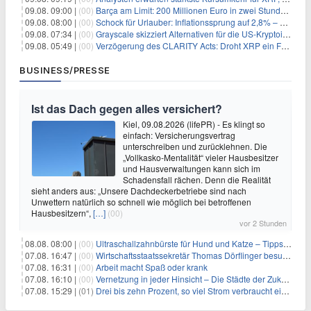
09.08. 09:00 |
(00)
Barça am Limit: 200 Millionen Euro in zwei Stunden – warum dieser Schuldentrip hochgefährlich wird
09.08. 08:00 |
(00)
Schock für Urlauber: Inflationssprung auf 2,8% – Diese Preise explodieren jetzt
09.08. 07:34 |
(00)
Grayscale skizziert Alternativen für die US-Kryptoindustrie ohne CLARITY Act
09.08. 05:49 |
(00)
Verzögerung des CLARITY Acts: Droht XRP ein Fall unter die $1-Marke?
BUSINESS/PRESSE
Ist das Dach gegen alles versichert?
Kiel, 09.08.2026 (lifePR) - Es klingt so
einfach: Versicherungsvertrag
unterschreiben und zurücklehnen. Die
„Vollkasko-Mentalität“ vieler Hausbesitzer
und Hausverwaltungen kann sich im
Schadensfall rächen. Denn die Realität
sieht anders aus: „Unsere Dachdeckerbetriebe sind nach
Unwettern natürlich so schnell wie möglich bei betroffenen
Hausbesitzern“,
[…]
(00)
vor 2 Stunden
08.08. 08:00 |
(00)
Ultraschallzahnbürste für Hund und Katze – Tipps zur erfolgreichen Eingewöhnung
07.08. 16:47 |
(00)
Wirtschaftsstaatssekretär Thomas Dörflinger besucht Handwerksbetrieb im Kammerbezirk Freiburg
07.08. 16:31 |
(00)
Arbeit macht Spaß oder krank
07.08. 16:10 |
(00)
Vernetzung in jeder Hinsicht – Die Städte der Zukunft sind grün-blau
07.08. 15:29 |
(01)
Drei bis zehn Prozent, so viel Strom verbraucht ein Aufzug im Gebäude