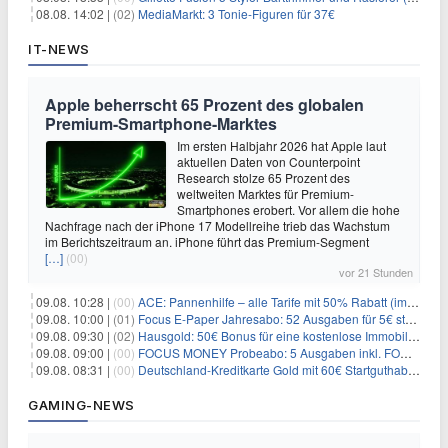
08.08. 14:02 |
(02)
MediaMarkt: 3 Tonie-Figuren für 37€
IT-NEWS
Apple beherrscht 65 Prozent des globalen
Premium-Smartphone-Marktes
Im ersten Halbjahr 2026 hat Apple laut
aktuellen Daten von Counterpoint
Research stolze 65 Prozent des
weltweiten Marktes für Premium-
Smartphones erobert. Vor allem die hohe
Nachfrage nach der iPhone 17 Modellreihe trieb das Wachstum
im Berichtszeitraum an. iPhone führt das Premium-Segment
[…]
(00)
vor 21 Stunden
09.08. 10:28 |
(00)
ACE: Pannenhilfe – alle Tarife mit 50% Rabatt (im ersten Jahr)
09.08. 10:00 |
(01)
Focus E-Paper Jahresabo: 52 Ausgaben für 5€ statt 207,48€ – per Formular kündbar!
09.08. 09:30 |
(02)
Hausgold: 50€ Bonus für eine kostenlose Immobilienbewertung
09.08. 09:00 |
(00)
FOCUS MONEY Probeabo: 5 Ausgaben inkl. FOCUS+ Zugang für 5€
09.08. 08:31 |
(00)
Deutschland-Kreditkarte Gold mit 60€ Startguthaben (45€ Gewinn)
GAMING-NEWS