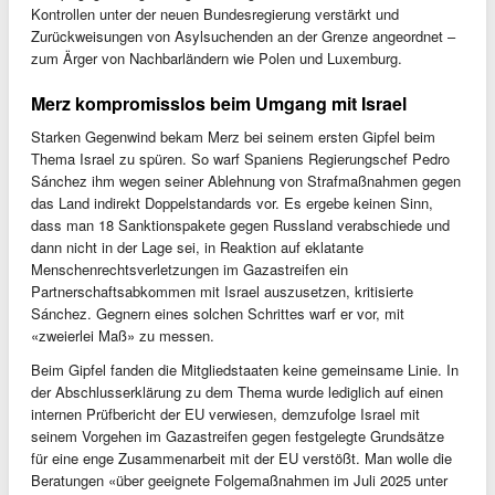
Kontrollen unter der neuen Bundesregierung verstärkt und
Zurückweisungen von Asylsuchenden an der Grenze angeordnet –
zum Ärger von Nachbarländern wie Polen und Luxemburg.
Merz kompromisslos beim Umgang mit Israel
Starken Gegenwind bekam Merz bei seinem ersten Gipfel beim
Thema Israel zu spüren. So warf Spaniens Regierungschef Pedro
Sánchez ihm wegen seiner Ablehnung von Strafmaßnahmen gegen
das Land indirekt Doppelstandards vor. Es ergebe keinen Sinn,
dass man 18 Sanktionspakete gegen Russland verabschiede und
dann nicht in der Lage sei, in Reaktion auf eklatante
Menschenrechtsverletzungen im Gazastreifen ein
Partnerschaftsabkommen mit Israel auszusetzen, kritisierte
Sánchez. Gegnern eines solchen Schrittes warf er vor, mit
«zweierlei Maß» zu messen.
Beim Gipfel fanden die Mitgliedstaaten keine gemeinsame Linie. In
der Abschlusserklärung zu dem Thema wurde lediglich auf einen
internen Prüfbericht der EU verwiesen, demzufolge Israel mit
seinem Vorgehen im Gazastreifen gegen festgelegte Grundsätze
für eine enge Zusammenarbeit mit der EU verstößt. Man wolle die
Beratungen «über geeignete Folgemaßnahmen im Juli 2025 unter