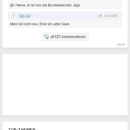
@
1
Nene, er ist neu als Bundeskanzler. Jaja.
jub-jub
1
26. Juni 2025
Merz ist nicht neu. Eher ein alter Sack.
JETZT kommentieren
forum
TOP-THEMEN