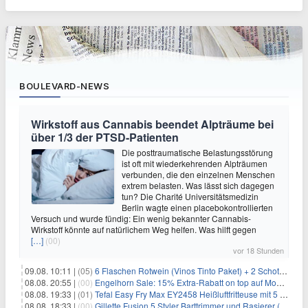
BOULEVARD-NEWS
Wirkstoff aus Cannabis beendet Alpträume bei
über 1/3 der PTSD-Patienten
Die posttraumatische Belastungsstörung
ist oft mit wiederkehrenden Alpträumen
verbunden, die den einzelnen Menschen
extrem belasten. Was lässt sich dagegen
tun? Die Charité Universitätsmedizin
Berlin wagte einen placebokontrollierten
Versuch und wurde fündig: Ein wenig bekannter Cannabis-
Wirkstoff könnte auf natürlichem Weg helfen. Was hilft gegen
[…]
(00)
vor 18 Stunden
09.08. 10:11 |
(05)
6 Flaschen Rotwein (Vinos Tinto Paket) + 2 Schott Zwiesel Gläser für 25,99€ inkl. Versand
08.08. 20:55 |
(00)
Engelhorn Sale: 15% Extra-Rabatt on top auf Mode- und Sport-Artikel
08.08. 19:33 |
(01)
Tefal Easy Fry Max EY2458 Heißluftfritteuse mit 5 Litern für 64,99€
08.08. 18:33 |
(00)
Gillette Fusion 5 Styler Barttrimmer und Rasierer (All in One) für 16€