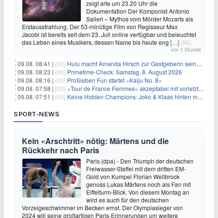
zeigt arte um 23.20 Uhr die
Dokumentation Der Komponist Antonio
Salieri – Mythos vom Mörder Mozarts als
Erstausstrahlung. Der 53-minütige Film von Regisseur Max
Jacobi ist bereits seit dem 23. Juli online verfügbar und beleuchtet
das Leben eines Musikers, dessen Name bis heute eng
[…]
(00)
vor 1 Stunde
09.08. 08:41 |
(00)
Hulu macht Amanda Hirsch zur Gastgeberin seines Reality-Podcasts
09.08. 08:23 |
(00)
Primetime-Check: Samstag, 8. August 2026
09.08. 08:16 |
(00)
ProSieben Fun startet «Kaiju No. 8»
09.08. 07:58 |
(00)
«Tour de France Femmes» akzeptabel mit vorletzter Etappe
09.08. 07:51 |
(00)
Keine Hidden Champions: Joko & Klaas hinten mit Best-Of
SPORT-NEWS
Kein «Arschtritt» nötig: Märtens und die
Rückkehr nach Paris
Paris (dpa) - Den Triumph der deutschen
Freiwasser-Staffel mit dem dritten EM-
Gold von Kumpel Florian Wellbrock
genoss Lukas Märtens noch als Fan mit
Eiffelturm-Blick. Von diesem Montag an
wird es auch für den deutschen
Vorzeigeschwimmer im Becken ernst. Der Olympiasieger von
2024 will seine großartigen Paris-Erinnerungen um weitere