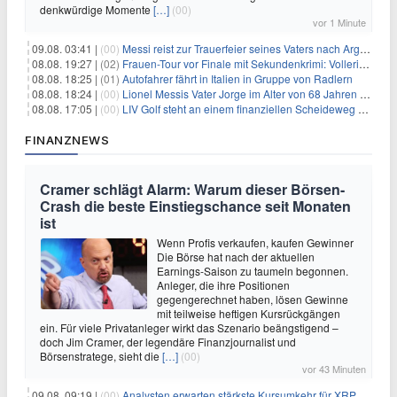
denkwürdige Momente
[…]
(00)
vor 1 Minute
09.08. 03:41 |
(00)
Messi reist zur Trauerfeier seines Vaters nach Argentinien
08.08. 19:27 |
(02)
Frauen-Tour vor Finale mit Sekundenkrimi: Vollering in Gelb
08.08. 18:25 |
(01)
Autofahrer fährt in Italien in Gruppe von Radlern
08.08. 18:24 |
(00)
Lionel Messis Vater Jorge im Alter von 68 Jahren gestorben
08.08. 17:05 |
(00)
LIV Golf steht an einem finanziellen Scheideweg auf der Suche nach neuen Investitionen
FINANZNEWS
Cramer schlägt Alarm: Warum dieser Börsen-
Crash die beste Einstiegschance seit Monaten
ist
Wenn Profis verkaufen, kaufen Gewinner
Die Börse hat nach der aktuellen
Earnings-Saison zu taumeln begonnen.
Anleger, die ihre Positionen
gegengerechnet haben, lösen Gewinne
mit teilweise heftigen Kursrückgängen
ein. Für viele Privatanleger wirkt das Szenario beängstigend –
doch Jim Cramer, der legendäre Finanzjournalist und
Börsenstratege, sieht die
[…]
(00)
vor 43 Minuten
09.08. 09:19 |
(00)
Analysten erwarten stärkste Kursumkehr für XRP, während Polymarket skeptisch bleibt