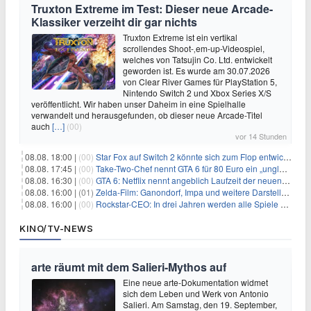
Truxton Extreme im Test: Dieser neue Arcade-
Klassiker verzeiht dir gar nichts
Truxton Extreme ist ein vertikal
scrollendes Shoot-‚em-up-Videospiel,
welches von Tatsujin Co. Ltd. entwickelt
geworden ist. Es wurde am 30.07.2026
von Clear River Games für PlayStation 5,
Nintendo Switch 2 und Xbox Series X/S
veröffentlicht. Wir haben unser Daheim in eine Spielhalle
verwandelt und herausgefunden, ob dieser neue Arcade-Titel
auch
[…]
(00)
vor 14 Stunden
08.08. 18:00 |
(00)
Star Fox auf Switch 2 könnte sich zum Flop entwickeln
08.08. 17:45 |
(00)
Take-Two-Chef nennt GTA 6 für 80 Euro ein „unglaubliches Schnäppchen“
08.08. 16:30 |
(00)
GTA 6: Netflix nennt angeblich Laufzeit der neuen Gameplay-Präsentation
08.08. 16:00 |
(01)
Zelda-Film: Ganondorf, Impa und weitere Darsteller sollen feststehen
08.08. 16:00 |
(00)
Rockstar-CEO: In drei Jahren werden alle Spiele gestreamt
KINO/TV-NEWS
arte räumt mit dem Salieri-Mythos auf
Eine neue arte-Dokumentation widmet
sich dem Leben und Werk von Antonio
Salieri. Am Samstag, den 19. September,