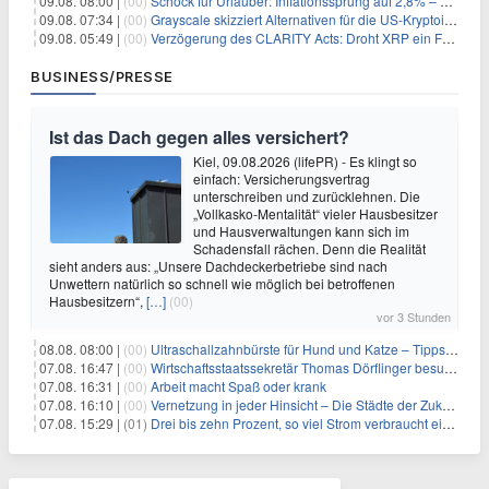
09.08. 08:00 |
(00)
Schock für Urlauber: Inflationssprung auf 2,8% – Diese Preise explodieren jetzt
09.08. 07:34 |
(00)
Grayscale skizziert Alternativen für die US-Kryptoindustrie ohne CLARITY Act
09.08. 05:49 |
(00)
Verzögerung des CLARITY Acts: Droht XRP ein Fall unter die $1-Marke?
BUSINESS/PRESSE
Ist das Dach gegen alles versichert?
Kiel, 09.08.2026 (lifePR) - Es klingt so
einfach: Versicherungsvertrag
unterschreiben und zurücklehnen. Die
„Vollkasko-Mentalität“ vieler Hausbesitzer
und Hausverwaltungen kann sich im
Schadensfall rächen. Denn die Realität
sieht anders aus: „Unsere Dachdeckerbetriebe sind nach
Unwettern natürlich so schnell wie möglich bei betroffenen
Hausbesitzern“,
[…]
(00)
vor 3 Stunden
08.08. 08:00 |
(00)
Ultraschallzahnbürste für Hund und Katze – Tipps zur erfolgreichen Eingewöhnung
07.08. 16:47 |
(00)
Wirtschaftsstaatssekretär Thomas Dörflinger besucht Handwerksbetrieb im Kammerbezirk Freiburg
07.08. 16:31 |
(00)
Arbeit macht Spaß oder krank
07.08. 16:10 |
(00)
Vernetzung in jeder Hinsicht – Die Städte der Zukunft sind grün-blau
07.08. 15:29 |
(01)
Drei bis zehn Prozent, so viel Strom verbraucht ein Aufzug im Gebäude