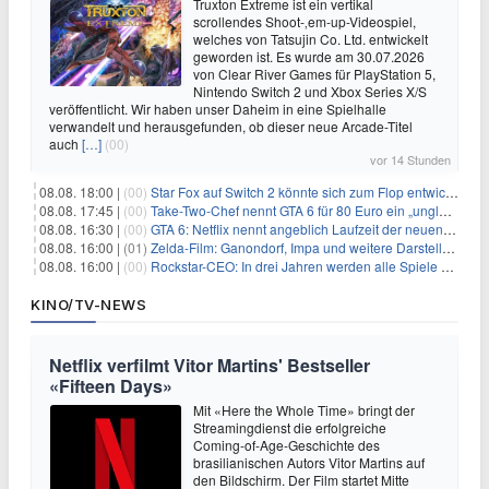
Truxton Extreme ist ein vertikal
scrollendes Shoot-‚em-up-Videospiel,
welches von Tatsujin Co. Ltd. entwickelt
geworden ist. Es wurde am 30.07.2026
von Clear River Games für PlayStation 5,
Nintendo Switch 2 und Xbox Series X/S
veröffentlicht. Wir haben unser Daheim in eine Spielhalle
verwandelt und herausgefunden, ob dieser neue Arcade-Titel
auch
[…]
(00)
vor 14 Stunden
08.08. 18:00 |
(00)
Star Fox auf Switch 2 könnte sich zum Flop entwickeln
08.08. 17:45 |
(00)
Take-Two-Chef nennt GTA 6 für 80 Euro ein „unglaubliches Schnäppchen“
08.08. 16:30 |
(00)
GTA 6: Netflix nennt angeblich Laufzeit der neuen Gameplay-Präsentation
08.08. 16:00 |
(01)
Zelda-Film: Ganondorf, Impa und weitere Darsteller sollen feststehen
08.08. 16:00 |
(00)
Rockstar-CEO: In drei Jahren werden alle Spiele gestreamt
KINO/TV-NEWS
Netflix verfilmt Vitor Martins' Bestseller
«Fifteen Days»
Mit «Here the Whole Time» bringt der
Streamingdienst die erfolgreiche
Coming-of-Age-Geschichte des
brasilianischen Autors Vitor Martins auf
den Bildschirm. Der Film startet Mitte