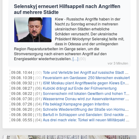
Selenskyj erneuert Hilfsappell nach Angriffen
auf mehrere Städte
Kiew - Russische Angriffe haben in der
Nacht zu Sonntag erneut in mehreren
ukrainischen Städten erhebliche
Schäden verursacht. Der ukrainische
Präsident Wolodymyr Selenskyj teilte mit,
dass in Odessa und der umliegenden
Region Reparaturarbeiten im Gange seien, um die
Stromversorgung nach einem schweren Angriff auf den
Energiesektor wiederherzustellen.
[…]
(00)
vor 3 Minuten
09.08. 10:44 |
(00)
Tote und Verletzte bei Angriff auf russische Stadt Belgorod
09.08. 10:39 |
(00)
Feueralarm am Gardasee: 250 Menschen evakuiert
09.08. 09:32 |
(11)
ISW: Moskau plant Angriffswelle gegen Kiews Energieinfrastruktur
09.08. 08:27 |
(06)
Kubicki drängt auf Ende der Frühverrentung
09.08. 08:22 |
(01)
Sonnenschein mit lokalen Gewittern und hohen Temperaturen
09.08. 07:30 |
(01)
Wasserarme Donau wird zur Asservatenkammer der Geschichte
09.08. 07:26 |
(04)
Fifa beklagt Kampagne gegen Infantino
09.08. 06:20 |
(04)
Schnelle Wiedereröffnung der Straße von Hormus ungewiss
09.08. 06:00 |
(15)
Barfuß in Schlappen und Sandalen: Sind nackte Füße eklig?
09.08. 05:55 |
(04)
Aus drei mach viele: Türkei will neuen Militärpakt erweitern