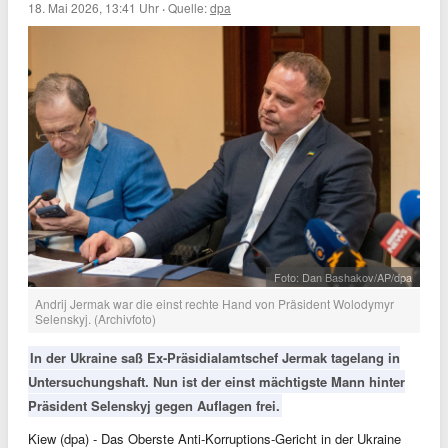
18. Mai 2026, 13:41 Uhr
·
Quelle:
dpa
Foto: Dan Bashakov/AP/dpa
Andrij Jermak war die einst rechte Hand von Präsident Wolodymyr
Selenskyj. (Archivfoto)
In der Ukraine saß Ex-Präsidialamtschef Jermak tagelang in
Untersuchungshaft. Nun ist der einst mächtigste Mann hinter
Präsident Selenskyj gegen Auflagen frei.
Kiew (dpa) - Das Oberste Anti-Korruptions-Gericht in der Ukraine