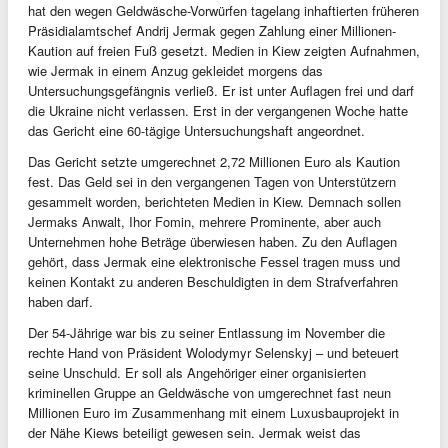
hat den wegen Geldwäsche-Vorwürfen tagelang inhaftierten früheren
Präsidialamtschef Andrij Jermak gegen Zahlung einer Millionen-
Kaution auf freien Fuß gesetzt. Medien in Kiew zeigten Aufnahmen,
wie Jermak in einem Anzug gekleidet morgens das
Untersuchungsgefängnis verließ. Er ist unter Auflagen frei und darf
die Ukraine nicht verlassen. Erst in der vergangenen Woche hatte
das Gericht eine 60-tägige Untersuchungshaft angeordnet.
Das Gericht setzte umgerechnet 2,72 Millionen Euro als Kaution
fest. Das Geld sei in den vergangenen Tagen von Unterstützern
gesammelt worden, berichteten Medien in Kiew. Demnach sollen
Jermaks Anwalt, Ihor Fomin, mehrere Prominente, aber auch
Unternehmen hohe Beträge überwiesen haben. Zu den Auflagen
gehört, dass Jermak eine elektronische Fessel tragen muss und
keinen Kontakt zu anderen Beschuldigten in dem Strafverfahren
haben darf.
Der 54-Jährige war bis zu seiner Entlassung im November die
rechte Hand von Präsident Wolodymyr Selenskyj – und beteuert
seine Unschuld. Er soll als Angehöriger einer organisierten
kriminellen Gruppe an Geldwäsche von umgerechnet fast neun
Millionen Euro im Zusammenhang mit einem Luxusbauprojekt in
der Nähe Kiews beteiligt gewesen sein. Jermak weist das