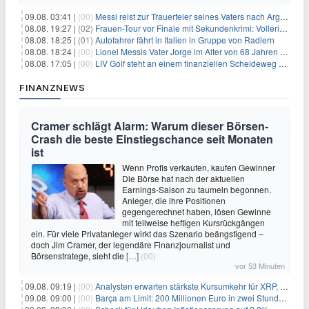
09.08. 03:41 |
(00)
Messi reist zur Trauerfeier seines Vaters nach Argentinien
08.08. 19:27 |
(02)
Frauen-Tour vor Finale mit Sekundenkrimi: Vollering in Gelb
08.08. 18:25 |
(01)
Autofahrer fährt in Italien in Gruppe von Radlern
08.08. 18:24 |
(00)
Lionel Messis Vater Jorge im Alter von 68 Jahren gestorben
08.08. 17:05 |
(00)
LIV Golf steht an einem finanziellen Scheideweg auf der Suche nach neuen Investitionen
FINANZNEWS
Cramer schlägt Alarm: Warum dieser Börsen-
Crash die beste Einstiegschance seit Monaten
ist
Wenn Profis verkaufen, kaufen Gewinner
Die Börse hat nach der aktuellen
Earnings-Saison zu taumeln begonnen.
Anleger, die ihre Positionen
gegengerechnet haben, lösen Gewinne
mit teilweise heftigen Kursrückgängen
ein. Für viele Privatanleger wirkt das Szenario beängstigend –
doch Jim Cramer, der legendäre Finanzjournalist und
Börsenstratege, sieht die
[…]
(00)
vor 53 Minuten
09.08. 09:19 |
(00)
Analysten erwarten stärkste Kursumkehr für XRP, während Polymarket skeptisch bleibt
09.08. 09:00 |
(00)
Barça am Limit: 200 Millionen Euro in zwei Stunden – warum dieser Schuldentrip hochgefährlich wird