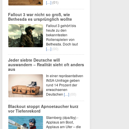
[…]
(01)
Fallout 3 war nicht so groß, wie
Bethesda es ursprünglich wollte
Fallout 3 gehört bis
heute zu den
bekanntesten
Rollenspielen von
Bethesda. Doch laut
[…]
(00)
Jeder siebte Deutsche will
auswandern – Realität sieht oft anders
aus
In einer repräsentativen
INSA-Umfrage geben
rund 14 Prozent der
erwachsenen
Deutschen
[…]
(00)
Blackout stoppt Apnoetaucher kurz
vor Tiefenrekord
Starnberg (dpa/lby) -
Applaus am Boot,
Applaus am Ufer – die