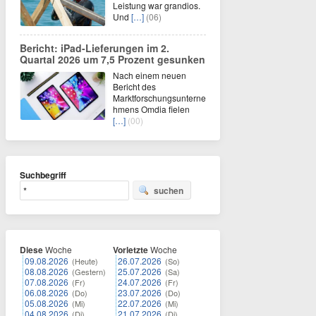
Leistung war grandios.
Und
[…]
(06)
Bericht: iPad-Lieferungen im 2.
Quartal 2026 um 7,5 Prozent gesunken
Nach einem neuen
Bericht des
Marktforschungsunterne
hmens Omdia fielen
[…]
(00)
Suchbegriff
suchen
Diese
Woche
Vorletzte
Woche
09.08.2026
26.07.2026
(Heute)
(So)
08.08.2026
25.07.2026
(Gestern)
(Sa)
07.08.2026
24.07.2026
(Fr)
(Fr)
06.08.2026
23.07.2026
(Do)
(Do)
05.08.2026
22.07.2026
(Mi)
(Mi)
04.08.2026
21.07.2026
(Di)
(Di)