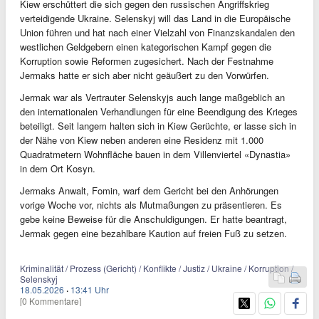
Kiew erschüttert die sich gegen den russischen Angriffskrieg
verteidigende Ukraine. Selenskyj will das Land in die Europäische
Union führen und hat nach einer Vielzahl von Finanzskandalen den
westlichen Geldgebern einen kategorischen Kampf gegen die
Korruption sowie Reformen zugesichert. Nach der Festnahme
Jermaks hatte er sich aber nicht geäußert zu den Vorwürfen.
Jermak war als Vertrauter Selenskyjs auch lange maßgeblich an
den internationalen Verhandlungen für eine Beendigung des Krieges
beteiligt. Seit langem halten sich in Kiew Gerüchte, er lasse sich in
der Nähe von Kiew neben anderen eine Residenz mit 1.000
Quadratmetern Wohnfläche bauen in dem Villenviertel «Dynastia»
in dem Ort Kosyn.
Jermaks Anwalt, Fomin, warf dem Gericht bei den Anhörungen
vorige Woche vor, nichts als Mutmaßungen zu präsentieren. Es
gebe keine Beweise für die Anschuldigungen. Er hatte beantragt,
Jermak gegen eine bezahlbare Kaution auf freien Fuß zu setzen.
Kriminalität / Prozess (Gericht) / Konflikte / Justiz / Ukraine / Korruption /
Selenskyj
18.05.2026
·
13:41 Uhr
[0 Kommentare]