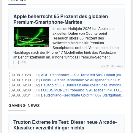
Apple beherrscht 65 Prozent des globalen
Premium-Smartphone-Marktes
Im ersten Halbjahr 2026 hat Apple laut
aktuellen Daten von Counterpoint
Research stolze 65 Prozent des
weltweiten Marktes für Premium-
Smartphones erobert. Vor allem die hohe
Nachfrage nach der iPhone 17 Modellreihe trieb das Wachstum
im Berichtszeitraum an. iPhone führt das Premium-Segment
[…]
(00)
vor 21 Stunden
09.08. 10:28 |
(00)
ACE: Pannenhilfe – alle Tarife mit 50% Rabatt (im ersten Jahr)
09.08. 10:00 |
(01)
Focus E-Paper Jahresabo: 52 Ausgaben für 5€ statt 207,48€ – per Formular kündbar!
09.08. 09:30 |
(02)
Hausgold: 50€ Bonus für eine kostenlose Immobilienbewertung
09.08. 09:00 |
(00)
FOCUS MONEY Probeabo: 5 Ausgaben inkl. FOCUS+ Zugang für 5€
09.08. 08:31 |
(00)
Deutschland-Kreditkarte Gold mit 60€ Startguthaben (45€ Gewinn)
GAMING-NEWS
Truxton Extreme im Test: Dieser neue Arcade-
Klassiker verzeiht dir gar nichts