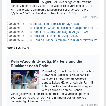
August. Der Streamingdienst Netflix hat
den offiziellen Trailer zu Here the Whole Time veröffentlicht. Der
Film basiert auf dem internationalen Bestseller „Fifteen Days“
(„Quince Días“) des brasilianischen Autors
[…]
(00)
vor 1 Stunde
09.08. 09:16 |
(00)
arte räumt mit dem Salieri-Mythos auf
09.08. 08:41 |
(00)
Hulu macht Amanda Hirsch zur Gastgeberin seines Reality-Podcasts
09.08. 08:23 |
(00)
Primetime-Check: Samstag, 8. August 2026
09.08. 08:16 |
(00)
ProSieben Fun startet «Kaiju No. 8»
09.08. 07:58 |
(00)
«Tour de France Femmes» akzeptabel mit vorletzter Etappe
SPORT-NEWS
Kein «Arschtritt» nötig: Märtens und die
Rückkehr nach Paris
Paris (dpa) - Den Triumph der deutschen
Freiwasser-Staffel mit dem dritten EM-
Gold von Kumpel Florian Wellbrock
genoss Lukas Märtens noch als Fan mit
Eiffelturm-Blick. Von diesem Montag an
wird es auch für den deutschen
Vorzeigeschwimmer im Becken ernst. Der Olympiasieger von
2024 will seine großartigen Paris-Erinnerungen um weitere
denkwürdige Momente
[…]
(00)
vor 11 Minuten