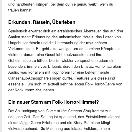
und handfesten Intrigen, bei dem du nie genau weißt, wem du
trauen kannst.
Erkunden, Rätseln, Überleben
Spielerisch erwartet dich ein erzählerisches Abenteuer, das auf drei
Säulen steht: Erkundung des unheimlichen Hotels, das Lösen von
Umgebungsrätseln und die Untersuchung der mysteriösen
Vorkommnisse. Es geht also weniger um actionreiche Kämpfe als
vielmehr darum, eine Geschichte aufzudecken und ihre
Geheimnisse zu lüften. Die Entwickler versprechen zudem ein
besonders immersives Erlebnis durch den Einsatz von binauralem
Audio, was vor allem mit Kopfhörern für eine beklemmende
Gänsehaut-Atmosphäre sorgen dürfte. Features wie diese sind
essenziell, um sich im aktuell sehr beliebten Folk-Horror-Genre von
der Konkurrenz abzuheben.
Ein neuer Stern am Folk-Horror-Himmel?
Die Ankündigung von
Curse of the Crimson Stag
kommt zur
richtigen Zeit. Das Setting ist spannend, das Entwicklerstudio hat
einschlägige Genre-Erfahrung und die Story-Prämisse klingt
vielversprechend. Die Mischung aus lokaler Folklore, einem