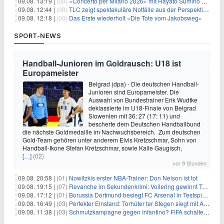
09.08. 13:19 |
(00)
«Concerto per Milano 2026» mit Hayato Sumino kommt zu arte
09.08. 12:44 |
(00)
TLC zeigt spektakuläre Notfälle aus der Perspektive der Patienten
09.08. 12:18 |
(00)
Das Erste wiederholt «Die Tote vom Jakobsweg»
SPORT-NEWS
Handball-Junioren im Goldrausch: U18 ist
Europameister
Belgrad (dpa) - Die deutschen Handball-
Junioren sind Europameister. Die
Auswahl von Bundestrainer Erik Wudtke
deklassierte im U18-Finale von Belgrad
Slowenien mit 36: 27 (17: 11) und
bescherte dem Deutschen Handballbund
die nächste Goldmedaille im Nachwuchsbereich. Zum deutschen
Gold-Team gehören unter anderem Elvis Kretzschmar, Sohn von
Handball-Ikone Stefan Kretzschmar, sowie Kalle Gaugisch,
[…]
(02)
vor 9 Stunden
09.08. 20:58 |
(01)
Nowitzkis erster NBA-Trainer: Don Nelson ist tot
09.08. 19:15 |
(07)
Revanche im Sekundenkrimi: Vollering gewinnt Tour
09.08. 17:12 |
(01)
Borussia Dortmund besiegt FC Arsenal in Testspiel mit 3:2
09.08. 16:49 |
(03)
Perfekter Einstand: Torhüter ter Stegen siegt mit Ajax
09.08. 11:38 |
(03)
Schmutzkampagne gegen Infantino? FIFA schaltet auf Angriff