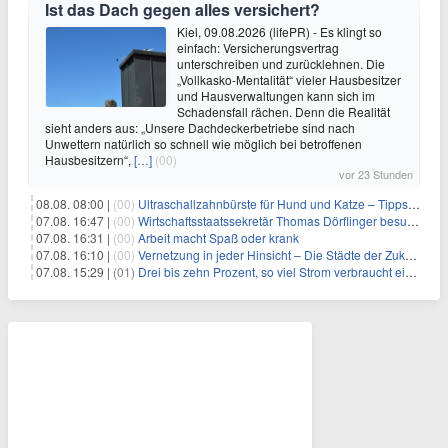
Ist das Dach gegen alles versichert?
Kiel, 09.08.2026 (lifePR) - Es klingt so
einfach: Versicherungsvertrag
unterschreiben und zurücklehnen. Die
„Vollkasko-Mentalität“ vieler Hausbesitzer
und Hausverwaltungen kann sich im
Schadensfall rächen. Denn die Realität
sieht anders aus: „Unsere Dachdeckerbetriebe sind nach
Unwettern natürlich so schnell wie möglich bei betroffenen
Hausbesitzern“,
[…]
(00)
vor 23 Stunden
08.08. 08:00 |
(00)
Ultraschallzahnbürste für Hund und Katze – Tipps zur erfolgreichen Eingewöhnung
07.08. 16:47 |
(00)
Wirtschaftsstaatssekretär Thomas Dörflinger besucht Handwerksbetrieb im Kammerbezirk Freiburg
07.08. 16:31 |
(00)
Arbeit macht Spaß oder krank
07.08. 16:10 |
(00)
Vernetzung in jeder Hinsicht – Die Städte der Zukunft sind grün-blau
07.08. 15:29 |
(01)
Drei bis zehn Prozent, so viel Strom verbraucht ein Aufzug im Gebäude