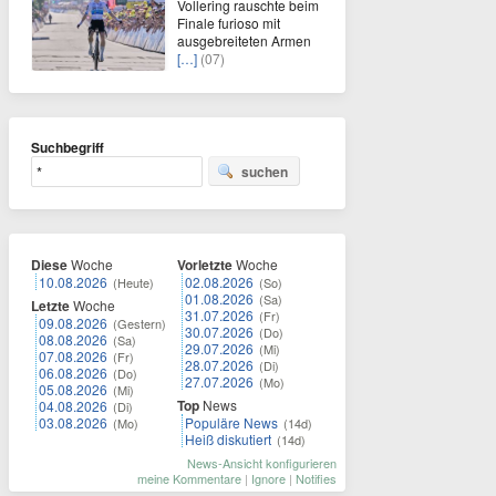
Vollering rauschte beim
Finale furioso mit
ausgebreiteten Armen
[…]
(07)
Suchbegriff
suchen
Diese
Woche
Vorletzte
Woche
10.08.2026
02.08.2026
(Heute)
(So)
01.08.2026
(Sa)
Letzte
Woche
31.07.2026
(Fr)
09.08.2026
(Gestern)
30.07.2026
(Do)
08.08.2026
(Sa)
29.07.2026
(Mi)
07.08.2026
(Fr)
28.07.2026
(Di)
06.08.2026
(Do)
27.07.2026
(Mo)
05.08.2026
(Mi)
Top
News
04.08.2026
(Di)
03.08.2026
Populäre News
(Mo)
(14d)
Heiß diskutiert
(14d)
News-Ansicht konfigurieren
meine Kommentare
|
Ignore
|
Notifies