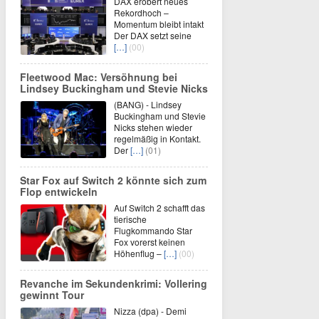
DAX erobert neues
Rekordhoch –
Momentum bleibt intakt
Der DAX setzt seine
[…]
(00)
Fleetwood Mac: Versöhnung bei
Lindsey Buckingham und Stevie Nicks
(BANG) - Lindsey
Buckingham und Stevie
Nicks stehen wieder
regelmäßig in Kontakt.
Der
[…]
(01)
Star Fox auf Switch 2 könnte sich zum
Flop entwickeln
Auf Switch 2 schafft das
tierische
Flugkommando Star
Fox vorerst keinen
Höhenflug –
[…]
(00)
Revanche im Sekundenkrimi: Vollering
gewinnt Tour
Nizza (dpa) - Demi