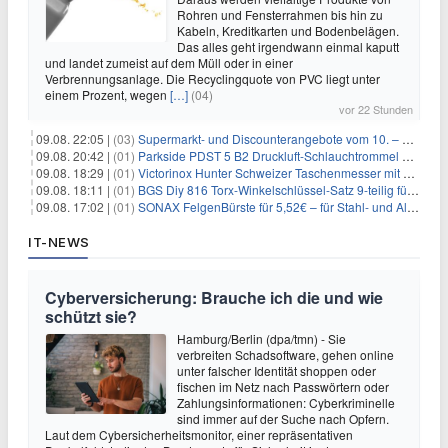
Rohren und Fensterrahmen bis hin zu
Kabeln, Kreditkarten und Bodenbelägen.
Das alles geht irgendwann einmal kaputt
und landet zumeist auf dem Müll oder in einer
Verbrennungsanlage. Die Recyclingquote von PVC liegt unter
einem Prozent, wegen
[…]
(04)
vor 22 Stunden
09.08. 22:05 |
(03)
Supermarkt- und Discounterangebote vom 10. – 15.08.2026
09.08. 20:42 |
(01)
Parkside PDST 5 B2 Druckluft-Schlauchtrommel mit 10 m Schlauch für 25,94€
09.08. 18:29 |
(01)
Victorinox Hunter Schweizer Taschenmesser mit 12 Funktionen für 43,99€
09.08. 18:11 |
(01)
BGS Diy 816 Torx-Winkelschlüssel-Satz 9-teilig für 6,45€
09.08. 17:02 |
(01)
SONAX FelgenBürste für 5,52€ – für Stahl- und Alufelgen
IT-NEWS
Cyberversicherung: Brauche ich die und wie
schützt sie?
Hamburg/Berlin (dpa/tmn) - Sie
verbreiten Schadsoftware, gehen online
unter falscher Identität shoppen oder
fischen im Netz nach Passwörtern oder
Zahlungsinformationen: Cyberkriminelle
sind immer auf der Suche nach Opfern.
Laut dem Cybersicherheitsmonitor, einer repräsentativen