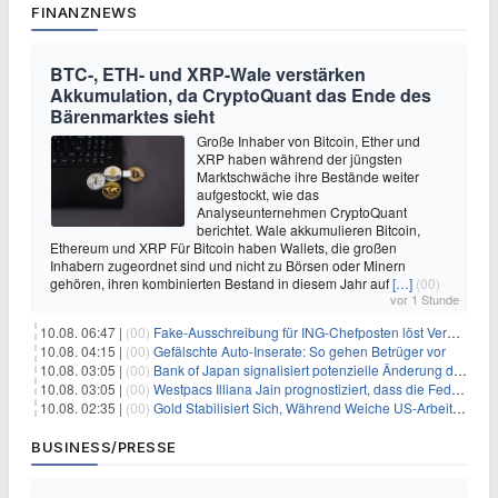
FINANZNEWS
BTC-, ETH- und XRP-Wale verstärken
Akkumulation, da CryptoQuant das Ende des
Bärenmarktes sieht
Große Inhaber von Bitcoin, Ether und
XRP haben während der jüngsten
Marktschwäche ihre Bestände weiter
aufgestockt, wie das
Analyseunternehmen CryptoQuant
berichtet. Wale akkumulieren Bitcoin,
Ethereum und XRP Für Bitcoin haben Wallets, die großen
Inhabern zugeordnet sind und nicht zu Börsen oder Minern
gehören, ihren kombinierten Bestand in diesem Jahr auf
[…]
(00)
vor 1 Stunde
10.08. 06:47 |
(00)
Fake-Ausschreibung für ING-Chefposten löst Verwirrung aus
10.08. 04:15 |
(00)
Gefälschte Auto-Inserate: So gehen Betrüger vor
10.08. 03:05 |
(00)
Bank of Japan signalisiert potenzielle Änderung der Zinspolitik angesichts von Inflationsbedenken
10.08. 03:05 |
(00)
Westpacs Illiana Jain prognostiziert, dass die Fed die Zinssätze nach dem Arbeitsmarktbericht stabil halten wird
10.08. 02:35 |
(00)
Gold Stabilisiert Sich, Während Weiche US-Arbeitsmarktdaten Zinsängste Lindern
BUSINESS/PRESSE