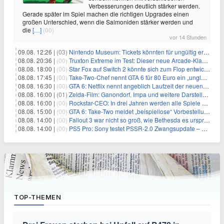
Verbesserungen deutlich stärker werden.
Gerade später im Spiel machen die richtigen Upgrades einen
großen Unterschied, wenn die Salmoniden stärker werden und
die
[…]
(00)
vor 14 Stunden
09.08. 12:26 |
(03)
Nintendo Museum: Tickets könnten für ungültig erklärt werden!
08.08. 20:36 |
(00)
Truxton Extreme im Test: Dieser neue Arcade-Klassiker verzeiht dir gar nichts
08.08. 18:00 |
(00)
Star Fox auf Switch 2 könnte sich zum Flop entwickeln
08.08. 17:45 |
(00)
Take-Two-Chef nennt GTA 6 für 80 Euro ein „unglaubliches Schnäppchen“
08.08. 16:30 |
(00)
GTA 6: Netflix nennt angeblich Laufzeit der neuen Gameplay-Präsentation
08.08. 16:00 |
(01)
Zelda-Film: Ganondorf, Impa und weitere Darsteller sollen feststehen
08.08. 16:00 |
(00)
Rockstar-CEO: In drei Jahren werden alle Spiele gestreamt
08.08. 15:00 |
(00)
GTA 6: Take-Two meldet „beispiellose“ Vorbestellungen – und nennt sie im selben Atemzug unkalkulierbar
08.08. 14:00 |
(00)
Fallout 3 war nicht so groß, wie Bethesda es ursprünglich wollte
08.08. 14:00 |
(00)
PS5 Pro: Sony testet PSSR-2.0 Zwangsupdate – und das ist gut so
TOP-THEMEN