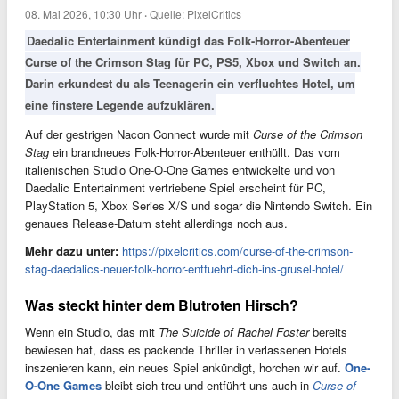
08. Mai 2026, 10:30 Uhr
·
Quelle:
PixelCritics
Daedalic Entertainment kündigt das Folk-Horror-Abenteuer
Curse of the Crimson Stag für PC, PS5, Xbox und Switch an.
Darin erkundest du als Teenagerin ein verfluchtes Hotel, um
eine finstere Legende aufzuklären.
Auf der gestrigen Nacon Connect wurde mit
Curse of the Crimson
Stag
ein brandneues Folk-Horror-Abenteuer enthüllt. Das vom
italienischen Studio One-O-One Games entwickelte und von
Daedalic Entertainment vertriebene Spiel erscheint für PC,
PlayStation 5, Xbox Series X/S und sogar die Nintendo Switch. Ein
genaues Release-Datum steht allerdings noch aus.
Mehr dazu unter:
https://pixelcritics.com/curse-of-the-crimson-
stag-daedalics-neuer-folk-horror-entfuehrt-dich-ins-grusel-hotel/
Was steckt hinter dem Blutroten Hirsch?
Wenn ein Studio, das mit
The Suicide of Rachel Foster
bereits
bewiesen hat, dass es packende Thriller in verlassenen Hotels
inszenieren kann, ein neues Spiel ankündigt, horchen wir auf.
One-
O-One Games
bleibt sich treu und entführt uns auch in
Curse of