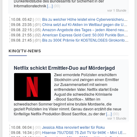
Dunkelfeldstudie des Bundesamts für Sicherheit in der
Informationstechnik
[…]
(00)
vor 1 Stunde
10.08. 05:42 |
(00)
Bis zu welcher Höhe leistet eine Cyberversicherung?
09.08. 23:35 |
(01)
China setzt auf KI-Aktien im Wettlauf gegen die USA um Chip- und Technologiedominanz
09.08. 22:15 |
(05)
Amazon-Angebote des Tages – jeden Abend neue Deals zum Stöbern
09.08. 21:55 |
(02)
American Express Gold Card: 50.000 Punkte Bonus + Metall-Kreditkarte
09.08. 21:45 |
(01)
Bis zu 300€ Prämie für KOSTENLOSES Girokonto bei der Santander – 50€ schon nach 1 Woche!
KINO/TV-NEWS
Netflix schickt Ermittler-Duo auf Mörderjagd
Zwei ermordete Polizisten erschüttern
Stockholm und zwingen einen Ermittler
zur Zusammenarbeit mit seinem
entfremdeten Vater. Netflix startet Ende
August die schwedische Krimiserie
«Blood Sacrifice». Mitten im
schwedischen Sommer beginnt eine brutale Mordserie, die
gezielt Polizisten ins Visier nimmt. Genau davon erzählt die neue
fünfteilige Netflix-Produktion Blood Sacrifice, zu der der
[…]
(00)
vor 1 Stunde
10.08. 06:04 |
(00)
Jessica Alba renoviert weiter für Roku
09.08. 16:34 |
(01)
Hisense 75U7DSE 75 Zoll TV für 949€ – Mini LED, 144Hz, 2026