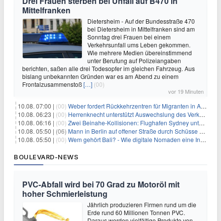
Drei Frauen sterben bei Unfall auf B470 in
Mittelfranken
Dietersheim - Auf der Bundesstraße 470
bei Dietersheim in Mittelfranken sind am
Sonntag drei Frauen bei einem
Verkehrsunfall ums Leben gekommen.
Wie mehrere Medien übereinstimmend
unter Berufung auf Polizeiangaben
berichten, saßen alle drei Todesopfer im gleichen Fahrzeug. Aus
bislang unbekannten Gründen war es am Abend zu einem
Frontalzusammenstoß
[…]
(00)
vor 19 Minuten
10.08. 07:00 |
(00)
Weber fordert Rückkehrzentren für Migranten in Afrika
10.08. 06:23 |
(00)
Herrenknecht unterstützt Auswechslung des Verkehrsministers
10.08. 06:16 |
(00)
Zwei Beinahe-Kollisionen: Flughafen Sydney unter Druck
10.08. 05:50 |
(06)
Mann in Berlin auf offener Straße durch Schüsse getötet
10.08. 05:50 |
(00)
Wem gehört Bali? - Wie digitale Nomaden eine Insel verändern
BOULEVARD-NEWS
PVC-Abfall wird bei 70 Grad zu Motoröl mit
hoher Schmierleistung
Jährlich produzieren Firmen rund um die
Erde rund 60 Millionen Tonnen PVC.
Daraus werden vielfältige Produkte von