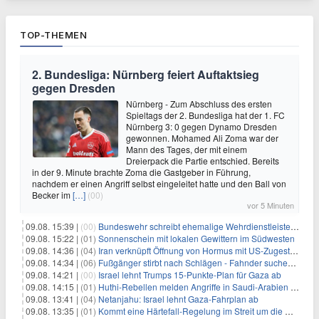
TOP-THEMEN
2. Bundesliga: Nürnberg feiert Auftaktsieg
gegen Dresden
Nürnberg - Zum Abschluss des ersten
Spieltags der 2. Bundesliga hat der 1. FC
Nürnberg 3: 0 gegen Dynamo Dresden
gewonnen. Mohamed Ali Zoma war der
Mann des Tages, der mit einem
Dreierpack die Partie entschied. Bereits
in der 9. Minute brachte Zoma die Gastgeber in Führung,
nachdem er einen Angriff selbst eingeleitet hatte und den Ball von
Becker im
[…]
(00)
vor 5 Minuten
09.08. 15:39 |
(00)
Bundeswehr schreibt ehemalige Wehrdienstleistende an
09.08. 15:22 |
(01)
Sonnenschein mit lokalen Gewittern im Südwesten
09.08. 14:36 |
(04)
Iran verknüpft Öffnung von Hormus mit US-Zugeständnissen
09.08. 14:34 |
(06)
Fußgänger stirbt nach Schlägen - Fahnder suchen Autofahrer
09.08. 14:21 |
(00)
Israel lehnt Trumps 15-Punkte-Plan für Gaza ab
09.08. 14:15 |
(01)
Huthi-Rebellen melden Angriffe in Saudi-Arabien und im Jemen
09.08. 13:41 |
(04)
Netanjahu: Israel lehnt Gaza-Fahrplan ab
09.08. 13:35 |
(01)
Kommt eine Härtefall-Regelung im Streit um die Rente mit 63?