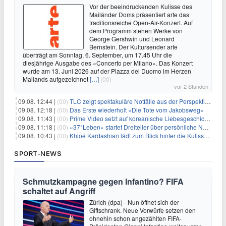
Vor der beeindruckenden Kulisse des
Mailänder Doms präsentiert arte das
traditionsreiche Open-Air-Konzert. Auf
dem Programm stehen Werke von
George Gershwin und Leonard
Bernstein. Der Kultursender arte
überträgt am Sonntag, 6. September, um 17.45 Uhr die
diesjährige Ausgabe des «Concerto per Milano». Das Konzert
wurde am 13. Juni 2026 auf der Piazza del Duomo im Herzen
Mailands aufgezeichnet
[…]
(00)
vor 2 Stunden
09.08. 12:44 |
(00)
TLC zeigt spektakuläre Notfälle aus der Perspektive der Patienten
09.08. 12:18 |
(00)
Das Erste wiederholt «Die Tote vom Jakobsweg»
09.08. 11:43 |
(00)
Prime Video setzt auf koreanische Liebesgeschichte
09.08. 11:18 |
(00)
«37°Leben» startet Dreiteiler über persönliche Neuanfänge
09.08. 10:43 |
(00)
Khloé Kardashian lädt zum Blick hinter die Kulissen ihres Freundeskreises
SPORT-NEWS
Schmutzkampagne gegen Infantino? FIFA
schaltet auf Angriff
Zürich (dpa) - Nun öffnet sich der
Giftschrank. Neue Vorwürfe setzen den
ohnehin schon angezählten FIFA-