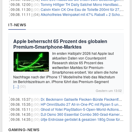
09.08. 12:00 |
(00)
Tommy Hilfiger TH Daily Satchel Mono Handtasche für 73,97€
09.08. 11:30 |
(00)
Calvin Klein CK One Eau de Toilette 200ml für 27,99€
09.08. 11:11 |
(04)
Alkoholfreies Weinpaket mit 47% Rabatt + 2 Schott Zwiesel Gläser GRATIS für 29,99€
IT-NEWS
Apple beherrscht 65 Prozent des globalen
Premium-Smartphone-Marktes
Im ersten Halbjahr 2026 hat Apple laut
aktuellen Daten von Counterpoint
Research stolze 65 Prozent des
weltweiten Marktes für Premium-
Smartphones erobert. Vor allem die hohe
Nachfrage nach der iPhone 17 Modellreihe trieb das Wachstum
im Berichtszeitraum an. iPhone führt das Premium-Segment
[…]
(00)
Gestern um 13:02
09.08. 15:37 |
(00)
Dr. Beckmann Gallseife Flecken-Bürste Fleckentferner 250 ml für 1,25€
09.08. 15:35 |
(00)
HP OmniStudio 27 All-in-One-PC mit Ryzen 5 und 1 TB SSD für 699€
09.08. 15:11 |
(00)
Ghost of Yotei PlayStation-5-Open-World-Actionspiel für 55,65€
09.08. 14:35 |
(00)
DJI Osmo 360 Essential Combo 360-Grad-Kamera für 375€
09.08. 14:35 |
(00)
ültje Erdnüsse geröstet & gesalzen 180g Dose für 1,52€ im Spar-Abo
GAMING-NEWS