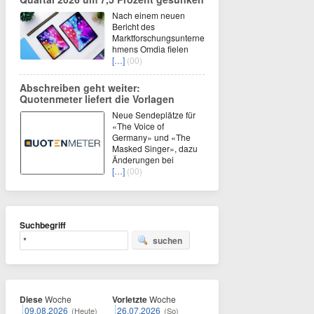
Nach einem neuen
Bericht des
Marktforschungsunterne
hmens Omdia fielen
[…]
(00)
Abschreiben geht weiter:
Quotenmeter liefert die Vorlagen
Neue Sendeplätze für
«The Voice of
Germany» und «The
Masked Singer», dazu
Änderungen bei
[…]
(00)
Suchbegriff
suchen
Diese
Woche
Vorletzte
Woche
09.08.2026
26.07.2026
(Heute)
(So)