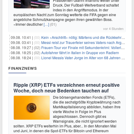
Präsidenten Gianni Infantino weiter unter
Druck. Der Fußball-Weltverband schaltet
indes in den Angriffsmodus. In der
europäischen Nacht zum Sonntag wetterte die FIFA gegen eine
angebliche Schmutzkampagne gegen ihren gewählten Boss.
«Immer deutlicher
[…]
(01)
vor 4 Stunden
09.08. 10:41 |
(00)
Kein «Arschtritt» nötig: Märtens und die Rückkehr nach Paris
09.08. 03:41 |
(00)
Messi reist zur Trauerfeier seines Vaters nach Argentinien
08.08. 19:27 |
(02)
Frauen-Tour vor Finale mit Sekundenkrimi: Vollering in Gelb
08.08. 18:25 |
(02)
Autofahrer fährt in Italien in Gruppe von Radlern
08.08. 18:24 |
(00)
Lionel Messis Vater Jorge im Alter von 68 Jahren gestorben
FINANZNEWS
Ripple (XRP) ETFs verzeichnen erneut positive
Woche, doch neue Bedenken tauchen auf
Die börsengehandelten Fonds (ETFs),
die die sechstgrößte Kryptowährung nach
Marktkapitalisierung abbilden, haben ihre
vierte Woche in Folge im Plus
abgeschlossen. Dennoch gibt es
Warnsignale, die nicht ignoriert werden
sollten. XRP ETFs weiterhin im Plus, aber... In den Monaten Mai
und Juni, in denen die Spot-ETFs für Bitcoin und Ethereum