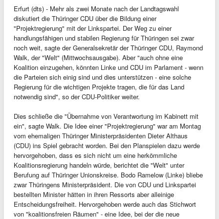
Erfurt (dts) - Mehr als zwei Monate nach der Landtagswahl
diskutiert die Thüringer CDU über die Bildung einer
"Projektregierung" mit der Linkspartei. Der Weg zu einer
handlungsfähigen und stabilen Regierung für Thüringen sei zwar
noch weit, sagte der Generalsekretär der Thüringer CDU, Raymond
Walk, der "Welt" (Mittwochsausgabe). Aber "auch ohne eine
Koalition einzugehen, könnten Linke und CDU im Parlament - wenn
die Parteien sich einig sind und dies unterstützen - eine solche
Regierung für die wichtigen Projekte tragen, die für das Land
notwendig sind", so der CDU-Politiker weiter.
Dies schließe die "Übernahme von Verantwortung im Kabinett mit
ein", sagte Walk. Die Idee einer "Projektregierung" war am Montag
vom ehemaligen Thüringer Ministerpräsidenten Dieter Althaus
(CDU) ins Spiel gebracht worden. Bei den Planspielen dazu werde
hervorgehoben, dass es sich nicht um eine herkömmliche
Koalitionsregierung handeln würde, berichtet die "Welt" unter
Berufung auf Thüringer Unionskreise. Bodo Ramelow (Linke) bliebe
zwar Thüringens Ministerpräsident. Die von CDU und Linkspartei
bestellten Minister hätten in ihren Ressorts aber alleinige
Entscheidungsfreiheit. Hervorgehoben werde auch das Stichwort
von "koalitionsfreien Räumen" - eine Idee, bei der die neue