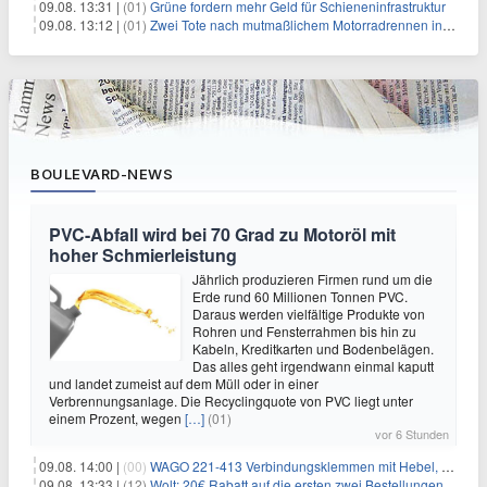
09.08. 13:31 |
(01)
Grüne fordern mehr Geld für Schieneninfrastruktur
09.08. 13:12 |
(01)
Zwei Tote nach mutmaßlichem Motorradrennen in Köln
BOULEVARD-NEWS
PVC-Abfall wird bei 70 Grad zu Motoröl mit
hoher Schmierleistung
Jährlich produzieren Firmen rund um die
Erde rund 60 Millionen Tonnen PVC.
Daraus werden vielfältige Produkte von
Rohren und Fensterrahmen bis hin zu
Kabeln, Kreditkarten und Bodenbelägen.
Das alles geht irgendwann einmal kaputt
und landet zumeist auf dem Müll oder in einer
Verbrennungsanlage. Die Recyclingquote von PVC liegt unter
einem Prozent, wegen
[…]
(01)
vor 6 Stunden
09.08. 14:00 |
(00)
WAGO 221-413 Verbindungsklemmen mit Hebel, 50 Stück für 14,99€
09.08. 13:33 |
(12)
Wolt: 20€ Rabatt auf die ersten zwei Bestellungen für Neukunden