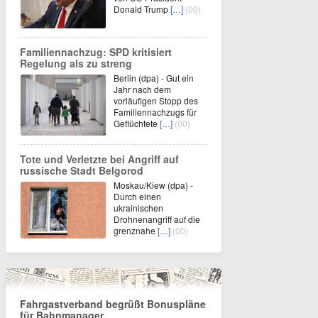
Donald Trump
[…]
(00)
Familiennachzug: SPD kritisiert
Regelung als zu streng
Berlin (dpa) - Gut ein
Jahr nach dem
vorläufigen Stopp des
Familiennachzugs für
Geflüchtete
[…]
(00)
Tote und Verletzte bei Angriff auf
russische Stadt Belgorod
Moskau/Kiew (dpa) -
Durch einen
ukrainischen
Drohnenangriff auf die
grenznahe
[…]
(00)
Fahrgastverband begrüßt Bonuspläne
für Bahnmanager