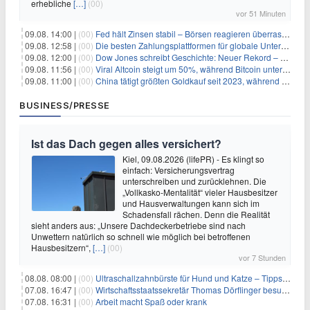
erhebliche
[…]
(00)
vor 51 Minuten
09.08. 14:00 |
(00)
Fed hält Zinsen stabil – Börsen reagieren überraschend volatil
09.08. 12:58 |
(00)
Die besten Zahlungsplattformen für globale Unternehmen im Jahr 2026
09.08. 12:00 |
(00)
Dow Jones schreibt Geschichte: Neuer Rekord – und Amazon knackt die nächste Billionen-Marke
09.08. 11:56 |
(00)
Viral Altcoin steigt um 50%, während Bitcoin unter $65.000 fällt
09.08. 11:00 |
(00)
China tätigt größten Goldkauf seit 2023, während Goldpreis um 8% steigt
BUSINESS/PRESSE
Ist das Dach gegen alles versichert?
Kiel, 09.08.2026 (lifePR) - Es klingt so
einfach: Versicherungsvertrag
unterschreiben und zurücklehnen. Die
„Vollkasko-Mentalität“ vieler Hausbesitzer
und Hausverwaltungen kann sich im
Schadensfall rächen. Denn die Realität
sieht anders aus: „Unsere Dachdeckerbetriebe sind nach
Unwettern natürlich so schnell wie möglich bei betroffenen
Hausbesitzern“,
[…]
(00)
vor 7 Stunden
08.08. 08:00 |
(00)
Ultraschallzahnbürste für Hund und Katze – Tipps zur erfolgreichen Eingewöhnung
07.08. 16:47 |
(00)
Wirtschaftsstaatssekretär Thomas Dörflinger besucht Handwerksbetrieb im Kammerbezirk Freiburg
07.08. 16:31 |
(00)
Arbeit macht Spaß oder krank