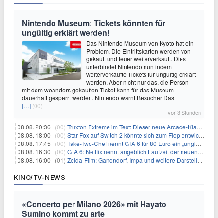
Nintendo Museum: Tickets könnten für
ungültig erklärt werden!
Das Nintendo Museum von Kyoto hat ein
Problem. Die Eintrittskarten werden von
gekauft und teuer weiterverkauft. Dies
unterbindet Nintendo nun indem
weiterverkaufte Tickets für ungültig erklärt
werden. Aber nicht nur das, die Person
mit dem woanders gekauften Ticket kann für das Museum
dauerhaft gesperrt werden. Nintendo warnt Besucher Das
[…]
(00)
vor 3 Stunden
08.08. 20:36 |
(00)
Truxton Extreme im Test: Dieser neue Arcade-Klassiker verzeiht dir gar nichts
08.08. 18:00 |
(00)
Star Fox auf Switch 2 könnte sich zum Flop entwickeln
08.08. 17:45 |
(00)
Take-Two-Chef nennt GTA 6 für 80 Euro ein „unglaubliches Schnäppchen“
08.08. 16:30 |
(00)
GTA 6: Netflix nennt angeblich Laufzeit der neuen Gameplay-Präsentation
08.08. 16:00 |
(01)
Zelda-Film: Ganondorf, Impa und weitere Darsteller sollen feststehen
KINO/TV-NEWS
«Concerto per Milano 2026» mit Hayato
Sumino kommt zu arte