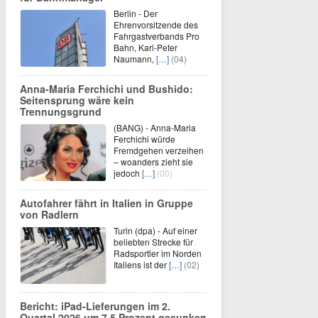
Berlin - Der
Ehrenvorsitzende des
Fahrgastverbands Pro
Bahn, Karl-Peter
Naumann,
[…]
(04)
Anna-Maria Ferchichi und Bushido:
Seitensprung wäre kein
Trennungsgrund
(BANG) - Anna-Maria
Ferchichi würde
Fremdgehen verzeihen
– woanders zieht sie
jedoch
[…]
(00)
Autofahrer fährt in Italien in Gruppe
von Radlern
Turin (dpa) - Auf einer
beliebten Strecke für
Radsportler im Norden
Italiens ist der
[…]
(02)
Bericht: iPad-Lieferungen im 2.
Quartal 2026 um 7,5 Prozent gesunken