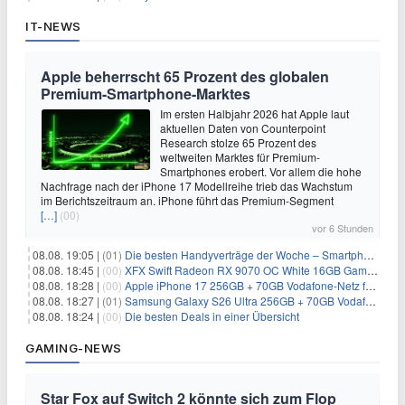
IT-NEWS
Apple beherrscht 65 Prozent des globalen
Premium-Smartphone-Marktes
Im ersten Halbjahr 2026 hat Apple laut
aktuellen Daten von Counterpoint
Research stolze 65 Prozent des
weltweiten Marktes für Premium-
Smartphones erobert. Vor allem die hohe
Nachfrage nach der iPhone 17 Modellreihe trieb das Wachstum
im Berichtszeitraum an. iPhone führt das Premium-Segment
[…]
(00)
vor 6 Stunden
08.08. 19:05 |
(01)
Die besten Handyverträge der Woche – Smartphone-Tarife & SIM-Only im Überblick
08.08. 18:45 |
(00)
XFX Swift Radeon RX 9070 OC White 16GB Gaming-Grafikkarte für 579€
08.08. 18:28 |
(00)
Apple iPhone 17 256GB + 70GB Vodafone-Netz für 34,99€/Monat (effektiv 6,41€/Monat)
08.08. 18:27 |
(01)
Samsung Galaxy S26 Ultra 256GB + 70GB Vodafone-Netz für 34,99€/Monat (effektiv 4,74€/Monat)
08.08. 18:24 |
(00)
Die besten Deals in einer Übersicht
GAMING-NEWS
Star Fox auf Switch 2 könnte sich zum Flop