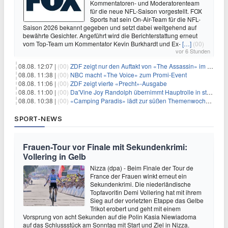
Kommentatoren- und Moderatorenteam
für die neue NFL-Saison vorgestellt. FOX
Sports hat sein On-Air-Team für die NFL-
Saison 2026 bekannt gegeben und setzt dabei weitgehend auf
bewährte Gesichter. Angeführt wird die Berichterstattung erneut
vom Top-Team um Kommentator Kevin Burkhardt und Ex-
[…]
(00)
vor 6 Stunden
08.08. 12:07 |
(00)
ZDF zeigt nur den Auftakt von «The Assassin» im Fernsehen
08.08. 11:38 |
(00)
NBC macht «The Voice» zum Promi-Event
08.08. 11:06 |
(00)
ZDF zeigt vierte «Precht»-Ausgabe
08.08. 11:00 |
(00)
Da'Vine Joy Randolph übernimmt Hauptrolle in starbesetzter schwarzer Komödie
08.08. 10:38 |
(00)
«Camping Paradis» lädt zur süßen Themenwoche ein
SPORT-NEWS
Frauen-Tour vor Finale mit Sekundenkrimi:
Vollering in Gelb
Nizza (dpa) - Beim Finale der Tour de
France der Frauen winkt erneut ein
Sekundenkrimi. Die niederländische
Topfavoritin Demi Vollering hat mit ihrem
Sieg auf der vorletzten Etappe das Gelbe
Trikot erobert und geht mit einem
Vorsprung von acht Sekunden auf die Polin Kasia Niewiadoma
auf das Schlussstück am Sonntag mit Start und Ziel in Nizza.