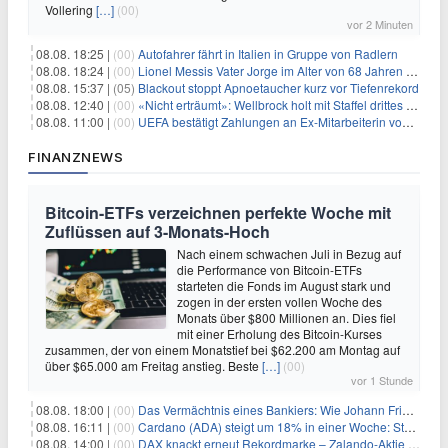
Vollering
[…]
(00)
vor 2 Minuten
08.08. 18:25 |
(00)
Autofahrer fährt in Italien in Gruppe von Radlern
08.08. 18:24 |
(00)
Lionel Messis Vater Jorge im Alter von 68 Jahren gestorben
08.08. 15:37 |
(05)
Blackout stoppt Apnoetaucher kurz vor Tiefenrekord
08.08. 12:40 |
(00)
«Nicht erträumt»: Wellbrock holt mit Staffel drittes EM-Gold
08.08. 11:00 |
(00)
UEFA bestätigt Zahlungen an Ex-Mitarbeiterin von Infantino
FINANZNEWS
Bitcoin-ETFs verzeichnen perfekte Woche mit
Zuflüssen auf 3-Monats-Hoch
Nach einem schwachen Juli in Bezug auf
die Performance von Bitcoin-ETFs
starteten die Fonds im August stark und
zogen in der ersten vollen Woche des
Monats über $800 Millionen an. Dies fiel
mit einer Erholung des Bitcoin-Kurses
zusammen, der von einem Monatstief bei $62.200 am Montag auf
über $65.000 am Freitag anstieg. Beste
[…]
(00)
vor 1 Stunde
08.08. 18:00 |
(00)
Das Vermächtnis eines Bankiers: Wie Johann Friedrich Städel sein Imperium unsterblich machte
08.08. 16:11 |
(00)
Cardano (ADA) steigt um 18% in einer Woche: Steht ein Kurs von $0,30 bevor?
08.08. 14:00 |
(00)
DAX knackt erneut Rekordmarke – Zalando-Aktie crasht nach Quartalszahlen