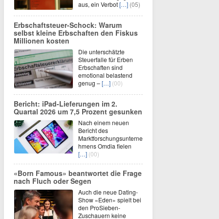
aus, ein Verbot
[…]
(05)
Erbschaftsteuer-Schock: Warum
selbst kleine Erbschaften den Fiskus
Millionen kosten
Die unterschätzte
Steuerfalle für Erben
Erbschaften sind
emotional belastend
genug –
[…]
(00)
Bericht: iPad-Lieferungen im 2.
Quartal 2026 um 7,5 Prozent gesunken
Nach einem neuen
Bericht des
Marktforschungsunterne
hmens Omdia fielen
[…]
(00)
«Born Famous» beantwortet die Frage
nach Fluch oder Segen
Auch die neue Dating-
Show «Eden» spielt bei
den ProSieben-
Zuschauern keine