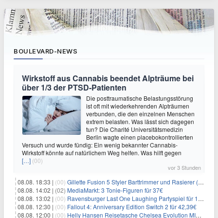
BOULEVARD-NEWS
Wirkstoff aus Cannabis beendet Alpträume bei
über 1/3 der PTSD-Patienten
Die posttraumatische Belastungsstörung
ist oft mit wiederkehrenden Alpträumen
verbunden, die den einzelnen Menschen
extrem belasten. Was lässt sich dagegen
tun? Die Charité Universitätsmedizin
Berlin wagte einen placebokontrollierten
Versuch und wurde fündig: Ein wenig bekannter Cannabis-
Wirkstoff könnte auf natürlichem Weg helfen. Was hilft gegen
[…]
(00)
vor 3 Stunden
08.08. 18:33 |
(00)
Gillette Fusion 5 Styler Barttrimmer und Rasierer (All in One) für 16€
08.08. 14:02 |
(02)
MediaMarkt: 3 Tonie-Figuren für 37€
08.08. 13:02 |
(00)
Ravensburger Last One Laughing Partyspiel für 14,04€
08.08. 12:30 |
(00)
Fallout 4: Anniversary Edition Switch 2 für 42,39€
08.08. 12:00 |
(00)
Helly Hansen Reisetasche Chelsea Evolution MID 54L für 29,99€