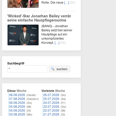
Rolle. Die neue
[…]
(00)
'Wicked'-Star Jonathan Bailey verrät
seine einfache Hautpflegeroutine
(BANG) - Jonathan
Bailey setzt bei seiner
Hautpflege auf ein
unkompliziertes
Konzept.
[…]
(00)
Suchbegriff
suchen
Diese
Woche
Vorletzte
Woche
08.08.2026
26.07.2026
(Heute)
(So)
07.08.2026
25.07.2026
(Gestern)
(Sa)
06.08.2026
24.07.2026
(Do)
(Fr)
05.08.2026
23.07.2026
(Mi)
(Do)
04.08.2026
22.07.2026
(Di)
(Mi)
03.08.2026
21.07.2026
(Mo)
(Di)