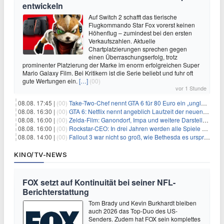
entwickeln
Auf Switch 2 schafft das tierische
Flugkommando Star Fox vorerst keinen
Höhenflug – zumindest bei den ersten
Verkaufszahlen. Aktuelle
Chartplatzierungen sprechen gegen
einen Überraschungserfolg, trotz
prominenter Platzierung der Marke im enorm erfolgreichen Super
Mario Galaxy Film. Bei Kritikern ist die Serie beliebt und fuhr oft
gute Wertungen ein.
[…]
(00)
vor 1 Stunde
08.08. 17:45 |
(00)
Take-Two-Chef nennt GTA 6 für 80 Euro ein „unglaubliches Schnäppchen“
08.08. 16:30 |
(00)
GTA 6: Netflix nennt angeblich Laufzeit der neuen Gameplay-Präsentation
08.08. 16:00 |
(00)
Zelda-Film: Ganondorf, Impa und weitere Darsteller sollen feststehen
08.08. 16:00 |
(00)
Rockstar-CEO: In drei Jahren werden alle Spiele gestreamt
08.08. 14:00 |
(00)
Fallout 3 war nicht so groß, wie Bethesda es ursprünglich wollte
KINO/TV-NEWS
FOX setzt auf Kontinuität bei seiner NFL-
Berichterstattung
Tom Brady und Kevin Burkhardt bleiben
auch 2026 das Top-Duo des US-
Senders. Zudem hat FOX sein komplettes