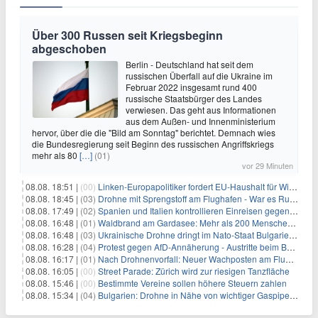
Über 300 Russen seit Kriegsbeginn
abgeschoben
Berlin - Deutschland hat seit dem
russischen Überfall auf die Ukraine im
Februar 2022 insgesamt rund 400
russische Staatsbürger des Landes
verwiesen. Das geht aus Informationen
aus dem Außen- und Innenministerium
hervor, über die die "Bild am Sonntag" berichtet. Demnach wies
die Bundesregierung seit Beginn des russischen Angriffskriegs
mehr als 80
[…]
(01)
vor 29 Minuten
08.08. 18:51 |
(00)
Linken-Europapolitiker fordert EU-Haushalt für Wirtschaftsumbau
08.08. 18:45 |
(03)
Drohne mit Sprengstoff am Flughafen - War es Russland?
08.08. 17:49 |
(02)
Spanien und Italien kontrollieren Einreisen gegenseitig
08.08. 16:48 |
(01)
Waldbrand am Gardasee: Mehr als 200 Menschen evakuiert
08.08. 16:48 |
(03)
Ukrainische Drohne dringt im Nato-Staat Bulgarien ein
08.08. 16:28 |
(04)
Protest gegen AfD-Annäherung - Austritte beim BSW Sachsen-Anhalt
08.08. 16:17 |
(01)
Nach Drohnenvorfall: Neuer Wachposten am Flughafen
08.08. 16:05 |
(00)
Street Parade: Zürich wird zur riesigen Tanzfläche
08.08. 15:46 |
(00)
Bestimmte Vereine sollen höhere Steuern zahlen
08.08. 15:34 |
(04)
Bulgarien: Drohne in Nähe von wichtiger Gaspipeline explodiert