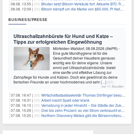
08.08. 13:55 |
(00)
Bhutan setzt Bitcoin-Verkäufe fort: Aktuelle BTC-Transaktionen
08.08. 12:09 |
(00)
Bitcoin kämpft um die Marke von $65.000, Pi Network gewinnt an Unterstützung
BUSINESS/PRESSE
Ultraschallzahnbürste für Hund und Katze –
Tipps zur erfolgreichen Eingewöhnung
Mörfelden-Walldorf, 08.08.2026 (lifePR) -
Eine gute Mundhygiene ist für die
Gesundheit deiner Haustiere genauso
wichtig wie für deine eigene. Unsere
emmi-pet Ultraschallzahnbürste bietet
eine sanfte und effektive Lösung zur
Zahnpflege für Hunde und Katzen. Doch wie gewöhnst du deine
tierischen Freunde an unser hochmodernes und sehr
[…]
(00)
vor 11 Stunden
07.08. 16:47 |
(00)
Wirtschaftsstaatssekretär Thomas Dörflinger besucht Handwerksbetrieb im Kammerbezirk Freiburg
07.08. 16:31 |
(00)
Arbeit macht Spaß oder krank
07.08. 16:10 |
(00)
Vernetzung in jeder Hinsicht – Die Städte der Zukunft sind grün-blau
07.08. 15:29 |
(00)
Drei bis zehn Prozent, so viel Strom verbraucht ein Aufzug im Gebäude
07.08. 15:20 |
(00)
Northern Discovery Metals gibt die Börsennotierung an der Frankfurter Wertpapierbörse bekannt