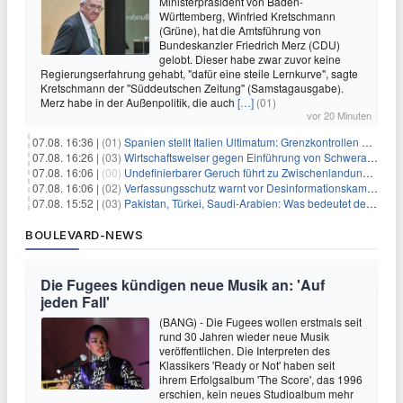
Ministerpräsident von Baden-
Württemberg, Winfried Kretschmann
(Grüne), hat die Amtsführung von
Bundeskanzler Friedrich Merz (CDU)
gelobt. Dieser habe zwar zuvor keine
Regierungserfahrung gehabt, "dafür eine steile Lernkurve", sagte
Kretschmann der "Süddeutschen Zeitung" (Samstagausgabe).
Merz habe in der Außenpolitik, die auch
[…]
(01)
vor 20 Minuten
07.08. 16:36 |
(01)
Spanien stellt Italien Ultimatum: Grenzkontrollen beenden
07.08. 16:26 |
(03)
Wirtschaftsweiser gegen Einführung von Schwerarbeiter-Rente
07.08. 16:06 |
(00)
Undefinierbarer Geruch führt zu Zwischenlandung von Flieger
07.08. 16:06 |
(02)
Verfassungsschutz warnt vor Desinformationskampagne gegen Merz
07.08. 15:52 |
(03)
Pakistan, Türkei, Saudi-Arabien: Was bedeutet der neue Pakt?
BOULEVARD-NEWS
Die Fugees kündigen neue Musik an: 'Auf
jeden Fall'
(BANG) - Die Fugees wollen erstmals seit
rund 30 Jahren wieder neue Musik
veröffentlichen. Die Interpreten des
Klassikers 'Ready or Not' haben seit
ihrem Erfolgsalbum 'The Score', das 1996
erschien, kein neues Studioalbum mehr