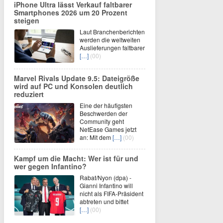
iPhone Ultra lässt Verkauf faltbarer
Smartphones 2026 um 20 Prozent
steigen
Laut Branchenberichten
werden die weltweiten
Auslieferungen faltbarer
[…]
(00)
Marvel Rivals Update 9.5: Dateigröße
wird auf PC und Konsolen deutlich
reduziert
Eine der häufigsten
Beschwerden der
Community geht
NetEase Games jetzt
an: Mit dem
[…]
(00)
Kampf um die Macht: Wer ist für und
wer gegen Infantino?
Rabat/Nyon (dpa) -
Gianni Infantino will
nicht als FIFA-Präsident
abtreten und bittet
[…]
(00)