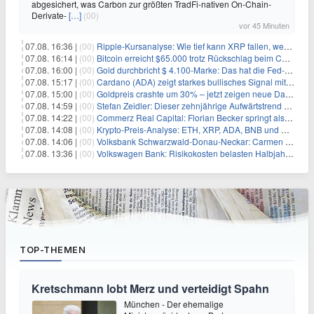
abgesichert, was Carbon zur größten TradFi-nativen On-Chain-
Derivate-
[…]
(00)
vor 45 Minuten
07.08. 16:36 |
(00)
Ripple-Kursanalyse: Wie tief kann XRP fallen, wenn die $1-Unterstützung am Wochenende verloren geht?
07.08. 16:14 |
(00)
Bitcoin erreicht $65.000 trotz Rückschlag beim CLARITY Act und fehlendem US-Iran-Abkommen
07.08. 16:00 |
(00)
Gold durchbricht $ 4.100-Marke: Das hat die Fed-Entscheidung ausgelöst
07.08. 15:17 |
(00)
Cardano (ADA) zeigt starkes bullisches Signal mit Potenzial für 200% Kursanstieg
07.08. 15:00 |
(00)
Goldpreis crashte um 30% – jetzt zeigen neue Daten: War es berechtigt?
07.08. 14:59 |
(00)
Stefan Zeidler: Dieser zehnjährige Aufwärtstrend macht mich optimistisch
07.08. 14:22 |
(00)
Commerz Real Capital: Florian Becker springt als Leiter ein
07.08. 14:08 |
(00)
Krypto-Preis-Analyse: ETH, XRP, ADA, BNB und HYPE
07.08. 14:06 |
(00)
Volksbank Schwarzwald-Donau-Neckar: Carmen Wedam übernimmt Aufsichtsratsvorsitz
07.08. 13:36 |
(00)
Volkswagen Bank: Risikokosten belasten Halbjahresergebnis
TOP-THEMEN
Kretschmann lobt Merz und verteidigt Spahn
München - Der ehemalige