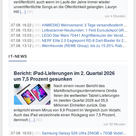
veröffentlicht, auch wenn im Laufe der Jahre immer wieder
unveröffentlichte Songs an die Öffentlichkeit gelangten. Lauryn
Hill
[…]
(00)
vor 4 Stunden
07.08. 16:22 |
(00)
HAWESKO Weinversand: 3 Tage versandkostenfrei bestellen (MBW 25€)
07.08. 15:53 |
(00)
Lottoscanner-Neukunden: 1 Feld EuroJackpot GRATIS spielen
07.08. 15:03 |
(00)
LEGO Star Wars 75441 Angriffskreuzer der Venator-Klasse für 50,25€
07.08. 15:03 |
(00)
NERF Elite 2.0 Eaglepoint RD-8 Dart-Blaster für 20,49€
07.08. 13:12 |
(00)
Weinfreunde (REWE Group): bis zu 15-25% Rabatt je nach Anzahl der Flaschen
IT-NEWS
Bericht: iPad-Lieferungen im 2. Quartal 2026
um 7,5 Prozent gesunken
Nach einem neuen Bericht des
Marktforschungsunternehmens Omdia
fielen die weltweiten Tablet-Lieferungen
im zweiten Quartal 2026 auf 35,5
Millionen Einheiten zurück. Das
entspricht einem Minus von 9,9 Prozent im Vergleich zum Vorjahr.
Auch das iPad verzeichnete einen Rückgang von 7,5 Prozent,
dennoch
[…]
(00)
vor 52 Minuten
07.08. 16:53 |
(00)
Samsung Galaxy S26 Ultra 256GB + 70GB Vodafone-Netz für 34,99€/Monat (effektiv 5,99€/Monat)