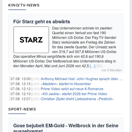
KINO/TV-NEWS
Für Starz geht es abwärts
Das Unternehmen schrieb im zweiten
Quartal einen Verlust von fast 190
Millionen US-Dollar. Der Pay-TV-Sender
Starz verkündete am Freitag die Zahlen
für das zweite Quartal. Der Umsatz sank
von 319,7 auf 307,9 Millionen US-Dollar.
Das operative Minus vergrößerte sich von 42,6 auf 190,6
Millionen US-Dollar. Der Nettoverlust des Unternehmens stieg in
den Monaten April, Mai und Juni 2026 von 42,5
[…]
(00)
vor 3 Stunden
07.08. 13:00 |
(00)
Anthony Michael Hall: John Hughes sprach über eine Fortsetzung von 'The Breakfast Club'
07.08. 12:15 |
(00)
«Madden» startet im November
07.08. 12:12 |
(00)
Prime Video setzt auf neue K-Romanze
07.08. 12:10 |
(00)
«Kill Jackie» startet 2026 bei Prime Video
07.08. 12:07 |
(00)
Christian Zipfel dreht Liebesdrama «Pestizid»
SPORT-NEWS
Gose bejubelt EM-Gold - Wellbrock in der Seine
ausgebremst