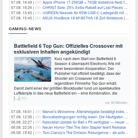
07.08. 16:49 |
(00)
Apple iPhone 17 256GB + 70GB Vodafone-Netz für 34,99€/Monat (effektiv 6,41€/Monat)
07.08. 16:26 |
(00)
CHRIST Sale: 25% Extra-Rabatt auf Last Pieces bei Schmuck & Uhren
07.08. 15:45 |
(00)
UGREEN Nexode Air 65W USB-C-Ladegerät mit GaN-Technik für 24,99€
07.08. 15:45 |
(00)
ASUS VivoBook 18 M1807HA 18-Zoll-Notebook (Ryzen 7, 16GB) für 734,57€
GAMING-NEWS
Battlefield 6 Top Gun: Offizielles Crossover mit
exklusiven Inhalten angekündigt
Kurz nach dem Start von Battlefield 6
Season 4 überrascht Electronic Arts mit
einer besonderen Kooperation. Der
Publisher hat offiziell bestätigt, dass der
Shooter ein Crossover mit der
legendären Filmreihe Top Gun erhält.
Damit zieht einer der größten Blockbuster rund um spektakuläre
Luftkämpfe in das neue Battlefield ein – eine Kombination, die
[…]
(00)
vor 33 Minuten
07.08. 16:01 |
(00)
Marvel’s Wolverine: Altersfreigabe bestätigt extreme Gewalt und düstere Szenen
07.08. 12:36 |
(00)
Bonusbedingungen richtig lesen: Die häufigsten Stolperfallen
06.08. 22:27 |
(00)
Naturalist Update für Ball x Pit verfügbar — neuer Content auf allen Plattformen
06.08. 22:26 |
(00)
Neuer Horror‑Titel The Skin Stapler feiert Release
06.08. 19:42 |
(00)
Tom Clancy’s The Division Resurgence – ab sofort für euch verfügbar