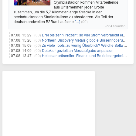
Olympiastadion kommen Mitarbeitende
aus Unternehmen jeder Größe
zusammen, um die 5,7 Kilometer lange Strecke in der
beeindruckenden Stadionkulisse zu absolvieren. Als Teil der
deutschlandweiten B2Run Laufserie
[…]
(00)
vor 4 Stunden
07.08. 15:29 |
(00)
Drei bis zehn Prozent, so viel Strom verbraucht ein Aufzug im Gebäude
07.08. 15:20 |
(00)
Northern Discovery Metals gibt die Börsennotierung an der Frankfurter Wertpapierbörse bekannt
07.08. 15:09 |
(00)
Zu viele Tools, zu wenig Überblick? Welche Software IT-Dienstleister wirklich brauchen
07.08. 14:09 |
(00)
Detektor gezielt an Messaufgabe anpassen
07.08. 13:47 |
(00)
Heliostar präsentiert Finanz- und Betriebsergebnis für das zweite Quartal 2026 mit Goldproduktion und Barreserven in Rekordhöhe