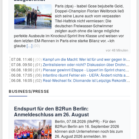
Paris (dpa) - Isabel Gose bejubelte Gold,
Doppel-Champion Florian Wellbrock ließ
sich seine Laune auch vom verpassten
Titel-Hattrick nicht vermiesen: Die
deutschen Freiwasser-Schwimmer
zeigten auch ohne die lange mögliche
perfekte Ausbeute im Knockout Sprint ihre Klasse und weisen vor
dem letzten EM-Rennen in Paris eine starke Bilanz vor. «Ich
glaube
[…]
(00)
vor 48 Minuten
07.08. 11:46 |
(00)
Kampf um die Macht: Wer ist für und wer gegen Infantino?
07.08. 09:50 |
(01)
Zentralisieren oder nicht? Diskussion über Drohnenabwehr
06.08. 18:00 |
(01)
Pienaar gewinnt Etappe - Lippert im Sprint chancenlos
06.08. 17:05 |
(06)
Infantino räumt Fehler ein - UEFA: Ändert nichts an Boykott
06.08. 16:05 |
(02)
Real-Wechsel fix: Diomande ist Leipzigs Rekordtransfer
BUSINESS/PRESSE
Endspurt für den B2Run Berlin:
Anmeldeschluss am 26. August
Berlin, 07.08.2026 (lifePR) - Für den
B2Run Berlin am 16. September 2026
können sich Unternehmen noch bis zum
26. August 2026 anmelden. Im