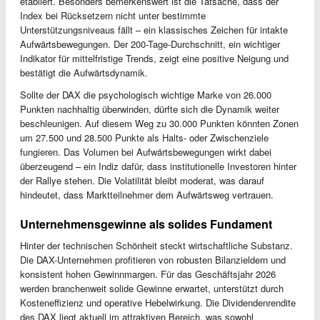
etabliert. Besonders bemerkenswert ist die Tatsache, dass der
Index bei Rücksetzern nicht unter bestimmte
Unterstützungsniveaus fällt – ein klassisches Zeichen für intakte
Aufwärtsbewegungen. Der 200-Tage-Durchschnitt, ein wichtiger
Indikator für mittelfristige Trends, zeigt eine positive Neigung und
bestätigt die Aufwärtsdynamik.
Sollte der DAX die psychologisch wichtige Marke von 26.000
Punkten nachhaltig überwinden, dürfte sich die Dynamik weiter
beschleunigen. Auf diesem Weg zu 30.000 Punkten könnten Zonen
um 27.500 und 28.500 Punkte als Halts- oder Zwischenziele
fungieren. Das Volumen bei Aufwärtsbewegungen wirkt dabei
überzeugend – ein Indiz dafür, dass institutionelle Investoren hinter
der Rallye stehen. Die Volatilität bleibt moderat, was darauf
hindeutet, dass Marktteilnehmer dem Aufwärtsweg vertrauen.
Unternehmensgewinne als solides Fundament
Hinter der technischen Schönheit steckt wirtschaftliche Substanz.
Die DAX-Unternehmen profitieren von robusten Bilanzieldern und
konsistent hohen Gewinnmargen. Für das Geschäftsjahr 2026
werden branchenweit solide Gewinne erwartet, unterstützt durch
Kosteneffizienz und operative Hebelwirkung. Die Dividendenrendite
des DAX liegt aktuell im attraktiven Bereich, was sowohl