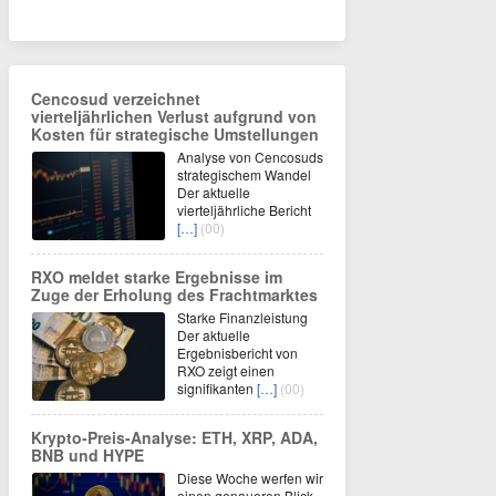
Cencosud verzeichnet
vierteljährlichen Verlust aufgrund von
Kosten für strategische Umstellungen
Analyse von Cencosuds
strategischem Wandel
Der aktuelle
vierteljährliche Bericht
[…]
(00)
RXO meldet starke Ergebnisse im
Zuge der Erholung des Frachtmarktes
Starke Finanzleistung
Der aktuelle
Ergebnisbericht von
RXO zeigt einen
signifikanten
[…]
(00)
Krypto-Preis-Analyse: ETH, XRP, ADA,
BNB und HYPE
Diese Woche werfen wir
einen genaueren Blick