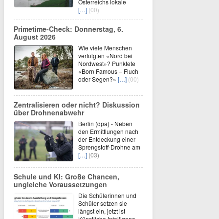
Österreichs lokale
[…]
(00)
Primetime-Check: Donnerstag, 6.
August 2026
Wie viele Menschen
verfolgten «Nord bei
Nordwest»? Punktete
«Born Famous – Fluch
oder Segen?»
[…]
(00)
Zentralisieren oder nicht? Diskussion
über Drohnenabwehr
Berlin (dpa) - Neben
den Ermittlungen nach
der Entdeckung einer
Sprengstoff-Drohne am
[…]
(03)
Schule und KI: Große Chancen,
ungleiche Voraussetzungen
Die Schülerinnen und
Schüler setzen sie
längst ein, jetzt ist
Künstliche Intelligenz