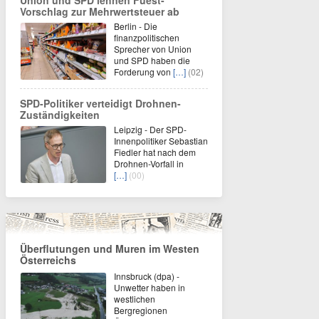
Union und SPD lehnen Fuest-
Vorschlag zur Mehrwertsteuer ab
Berlin - Die
finanzpolitischen
Sprecher von Union
und SPD haben die
Forderung von
[…]
(02)
SPD-Politiker verteidigt Drohnen-
Zuständigkeiten
Leipzig - Der SPD-
Innenpolitiker Sebastian
Fiedler hat nach dem
Drohnen-Vorfall in
[…]
(00)
Überflutungen und Muren im Westen
Österreichs
Innsbruck (dpa) -
Unwetter haben in
westlichen
Bergregionen