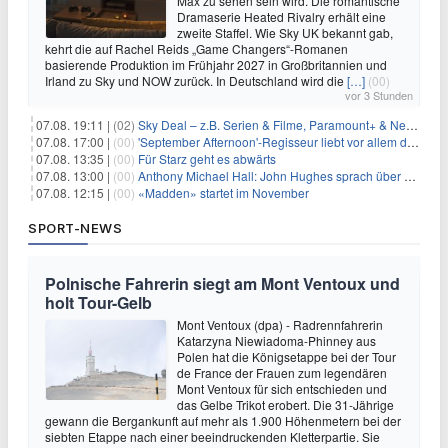
Max zu sehen sein wird. Die romantische
Dramaserie Heated Rivalry erhält eine
zweite Staffel. Wie Sky UK bekannt gab,
kehrt die auf Rachel Reids „Game Changers“-Romanen
basierende Produktion im Frühjahr 2027 in Großbritannien und
Irland zu Sky und NOW zurück. In Deutschland wird die
[…]
(00)
vor 3 Stunden
07.08. 19:11 |
(02)
Sky Deal – z.B. Serien & Filme, Paramount+ & Netflix für 19,99€/Monat
07.08. 17:00 |
(00)
'September Afternoon'-Regisseur liebt vor allem die 'Banalität' in seinen Filmen
07.08. 13:35 |
(00)
Für Starz geht es abwärts
07.08. 13:00 |
(00)
Anthony Michael Hall: John Hughes sprach über eine Fortsetzung von 'The Breakfast Club'
07.08. 12:15 |
(00)
«Madden» startet im November
SPORT-NEWS
Polnische Fahrerin siegt am Mont Ventoux und
holt Tour-Gelb
Mont Ventoux (dpa) - Radrennfahrerin
Katarzyna Niewiadoma-Phinney aus
Polen hat die Königsetappe bei der Tour
de France der Frauen zum legendären
Mont Ventoux für sich entschieden und
das Gelbe Trikot erobert. Die 31-Jährige
gewann die Bergankunft auf mehr als 1.900 Höhenmetern bei der
siebten Etappe nach einer beeindruckenden Kletterpartie. Sie