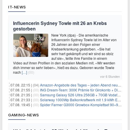
IT-NEWS
Influencerin Sydney Towle mit 26 an Krebs
gestorben
New York (dpa) - Die amerikanische
Influencerin Sydney Towle ist im Alter von
26 Jahren an den Folgen einer
Krebserkrankung gestorben. «Sie hat
sehr hart gekämpft und wir sind so stolz
auf sie», teilte ihre Familie in einem
Video auf ihren Profilen in den sozialen Medien mit. «Wir werden
dich immer so sehr lieben», hieß es dazu. Geboren wurde Towle
nach
[…]
(00)
vor 6 Stunden
07.08. 22:15 |
(04)
Amazon-Angebote des Tages – jeden Abend neue Deals zum Stöbern
07.08. 21:55 |
(00)
ING Dream-Team: 300€ Prämie für Girokonto + Direkt-Depot
07.08. 21:35 |
(00)
Samsung Galaxy S26 Ultra 256GB + 70GB Vodafone-Netz für 34,99€/Monat (effektiv 4,74€/Monat)
07.08. 21:33 |
(00)
Solarway 1000Wp Balkonkraftwerk mit 1,9 kWh EcoFlow-Speicher für 719€ + 30€ Filial-Gutschein
07.08. 19:45 |
(00)
Spider Farmer G3000 Growbox-Komplettset 90×90×180 cm für 379,99€
GAMING-NEWS