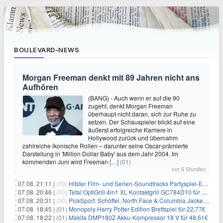
BOULEVARD-NEWS
Morgan Freeman denkt mit 89 Jahren nicht ans
Aufhören
(BANG) - Auch wenn er auf die 90
zugeht, denkt Morgan Freeman
überhaupt nicht daran, sich zur Ruhe zu
setzen. Der Schauspieler blickt auf eine
äußerst erfolgreiche Karriere in
Hollywood zurück und übernahm
zahlreiche ikonische Rollen – darunter seine Oscar-prämierte
Darstellung in 'Million Dollar Baby' aus dem Jahr 2004. Im
kommenden Juni wird Freeman
[…]
(01)
vor 6 Stunden
07.08. 21:11 |
(00)
Hitster Film- und Serien-Soundtracks Partyspiel-Erweiterung für 6,99€
07.08. 20:46 |
(00)
Tefal OptiGrill 4in1 XL Kontaktgrill GC784D10 für 239,99€
07.08. 20:31 |
(00)
PickSport: Schöffel, North Face & Columbia Jacken ab 39,60€
07.08. 18:45 |
(01)
Monopoly Harry Potter Edition Brettspiel für 22,77€
07.08. 18:22 |
(01)
Makita DMP180Z Akku-Kompressor 18 V für 48,61€