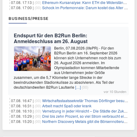
07.08. 17:13 |
(00)
Ethereum-Kursanalyse: Kann ETH die Widerstände der gleitenden Durchschnitte überwinden?
07.08. 17:00 |
(00)
Schock im Portemonnaie: Darum kostet das Alter deutlich mehr als Sie denken
BUSINESS/PRESSE
Endspurt für den B2Run Berlin:
Anmeldeschluss am 26. August
Berlin, 07.08.2026 (lifePR) - Für den
B2Run Berlin am 16. September 2026
können sich Unternehmen noch bis zum
26. August 2026 anmelden. Im
Olympiastadion kommen Mitarbeitende
aus Unternehmen jeder Größe
zusammen, um die 5,7 Kilometer lange Strecke in der
beeindruckenden Stadionkulisse zu absolvieren. Als Teil der
deutschlandweiten B2Run Laufserie
[…]
(00)
vor 10 Stunden
07.08. 16:47 |
(00)
Wirtschaftsstaatssekretär Thomas Dörflinger besucht Handwerksbetrieb im Kammerbezirk Freiburg
07.08. 16:31 |
(00)
Arbeit macht Spaß oder krank
07.08. 16:10 |
(00)
Vernetzung in jeder Hinsicht – Die Städte der Zukunft sind grün-blau
07.08. 15:29 |
(00)
Drei bis zehn Prozent, so viel Strom verbraucht ein Aufzug im Gebäude
07.08. 15:20 |
(00)
Northern Discovery Metals gibt die Börsennotierung an der Frankfurter Wertpapierbörse bekannt