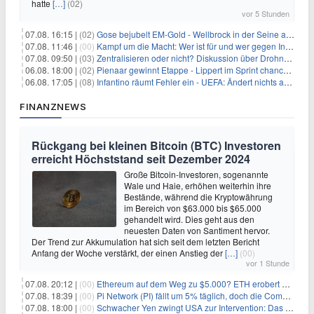
hatte
[…]
(02)
vor 5 Stunden
07.08. 16:15 |
(02)
Gose bejubelt EM-Gold - Wellbrock in der Seine ausgebremst
07.08. 11:46 |
(00)
Kampf um die Macht: Wer ist für und wer gegen Infantino?
07.08. 09:50 |
(03)
Zentralisieren oder nicht? Diskussion über Drohnenabwehr
06.08. 18:00 |
(02)
Pienaar gewinnt Etappe - Lippert im Sprint chancenlos
06.08. 17:05 |
(08)
Infantino räumt Fehler ein - UEFA: Ändert nichts an Boykott
FINANZNEWS
Rückgang bei kleinen Bitcoin (BTC) Investoren
erreicht Höchststand seit Dezember 2024
Große Bitcoin-Investoren, sogenannte
Wale und Haie, erhöhen weiterhin ihre
Bestände, während die Kryptowährung
im Bereich von $63.000 bis $65.000
gehandelt wird. Dies geht aus den
neuesten Daten von Santiment hervor.
Der Trend zur Akkumulation hat sich seit dem letzten Bericht
Anfang der Woche verstärkt, der einen Anstieg der
[…]
(00)
vor 1 Stunde
07.08. 20:12 |
(00)
Ethereum auf dem Weg zu $5.000? ETH erobert wichtige Marke zurück, während Institutionen weiter akkumulieren
07.08. 18:39 |
(00)
Pi Network (PI) fällt um 5% täglich, doch die Community bleibt optimistisch
07.08. 18:00 |
(00)
Schwacher Yen zwingt USA zur Intervention: Das größte Risiko seit 15 Jahren