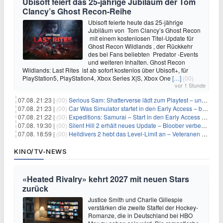
Ubisoft feiert das 25-jährige Jubiläum der Tom
Clancy’s Ghost Recon-Reihe
Ubisoft feierte heute das 25-jährige
Jubiläum von Tom Clancy’s Ghost Recon
mit einem kostenlosen Titel-Update für
Ghost Recon Wildlands , der Rückkehr
des bei Fans beliebten Predator -Events
und weiteren Inhalten. Ghost Recon
Wildlands: Last Rites ist ab sofort kostenlos über Ubisoft+, für
PlayStation5, PlayStation4, Xbox Series X|S, Xbox One
[…]
(00)
vor 1 Stunde
07.08. 21:23 |
(00)
Serious Sam: Shatterverse lädt zum Playtest – und erscheint schon bald!
07.08. 21:23 |
(00)
Car Was Simulator startet in den Early Access – bald gehts los!
07.08. 21:22 |
(00)
Expeditions: Samurai – Start in den Early Access ab heute im feudalen Japan
07.08. 19:30 |
(00)
Silent Hill 2 erhält neues Update – Bloober verbessert Grafik und Performance
07.08. 18:59 |
(00)
Helldivers 2 hebt das Level-Limit an – Veteranen können endlich weiter aufsteigen
KINO/TV-NEWS
«Heated Rivalry» kehrt 2027 mit neuen Stars
zurück
Justice Smith und Charlie Gillespie
verstärken die zweite Staffel der Hockey-
Romanze, die in Deutschland bei HBO