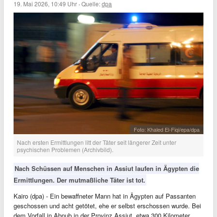
19. Mai 2026, 10:49 Uhr
·
Quelle:
dpa
Foto: Khaled El-Fiqi/epa/dpa
Nach ersten Ermittlungen litt der Täter seit längerer Zeit unter
psychischen Problemen (Archivbild).
Nach Schüssen auf Menschen in Assiut laufen in Ägypten die
Ermittlungen. Der mutmaßliche Täter ist tot.
Kairo (dpa) - Ein bewaffneter Mann hat in Ägypten auf Passanten
geschossen und acht getötet, ehe er selbst erschossen wurde. Bei
dem Vorfall in Abnub in der Provinz Assiut, etwa 300 Kilometer