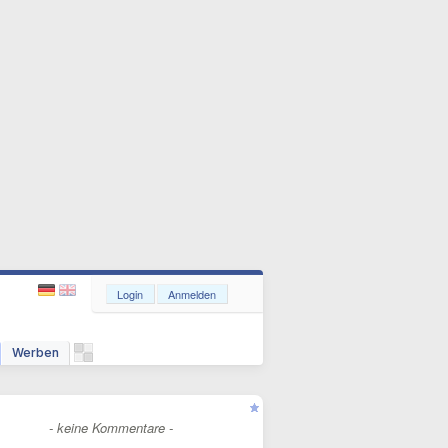
Login
Anmelden
Werben
- keine Kommentare -