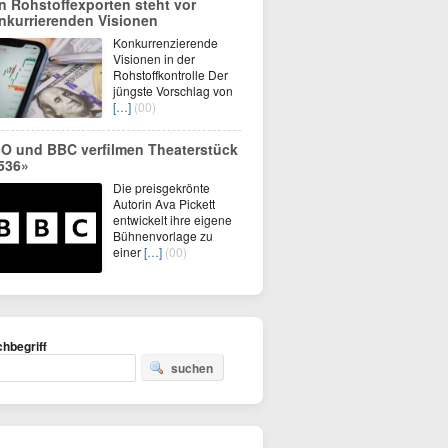
n Rohstoffexporten steht vor
nkurrierenden Visionen
Konkurrenzierende
Visionen in der
Rohstoffkontrolle Der
jüngste Vorschlag von
[…]
(00)
O und BBC verfilmen Theaterstück
536»
Die preisgekrönte
Autorin Ava Pickett
entwickelt ihre eigene
Bühnenvorlage zu
einer
[…]
(00)
hbegriff
suchen