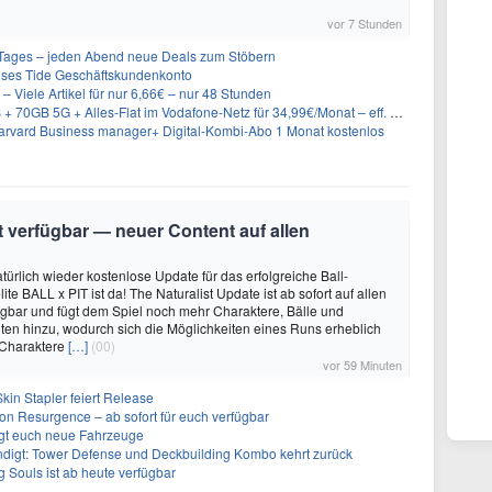
vor 7 Stunden
ages – jeden Abend neue Deals zum Stöbern
oses Tide Geschäftskundenkonto
– Viele Artikel für nur 6,66€ – nur 48 Stunden
GB 5G + Alles-Flat im Vodafone-Netz für 34,99€/Monat – eff. 4,65€/Monat
rvard Business manager+ Digital-Kombi-Abo 1 Monat kostenlos
it verfügbar — neuer Content auf allen
türlich wieder kostenlose Update für das erfolgreiche Ball-
e BALL x PIT ist da! The Naturalist Update ist ab sofort auf allen
ügbar und fügt dem Spiel noch mehr Charaktere, Bälle und
ten hinzu, wodurch sich die Möglichkeiten eines Runs erheblich
 Charaktere
[…]
(00)
vor 59 Minuten
kin Stapler feiert Release
on Resurgence – ab sofort für euch verfügbar
ngt euch neue Fahrzeuge
ndigt: Tower Defense und Deckbuilding Kombo kehrt zurück
 Souls ist ab heute verfügbar