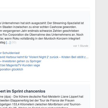
s Unternehmen hat sich ausgezahlt: Der Streaming-Spezialist ist
ten Staaten inzwischen zu einer echten Cashcow geworden.
 vergangenen Jahr erstmals schwarze Zahlen geschrieben
 die Fox Corporation die Übernahme des Unternehmens an. Noch
nklar, wann Roku vollständig in den Murdoch-Konzern integriert
rstag
[…]
(00)
vor 1 Stunde
er Schuldenlast
 Harbour kehrt für 'Violent Night 2' zurück – Kristen Bell stößt zur Besetzung
-Investoren gehen zu Springer
bt bei MagentaTV-Kunden vage
oration glücklich
pert im Sprint chancenlos
e (dpa) - Die frühere deutsche Rad-Meisterin Liane Lippert hat
zweiten Etappenerfolg bei der Tour de France der Frauen
hügeligen 153,4 Kilometern zwischen Montbrison und Tournon-
 sich die 28-Jährige im Sprint einer siebenköpfigen