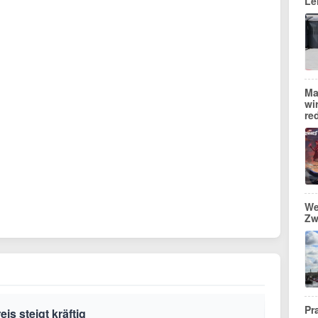
Le
Ma
wi
re
We
Zw
Pr
is steigt kräftig