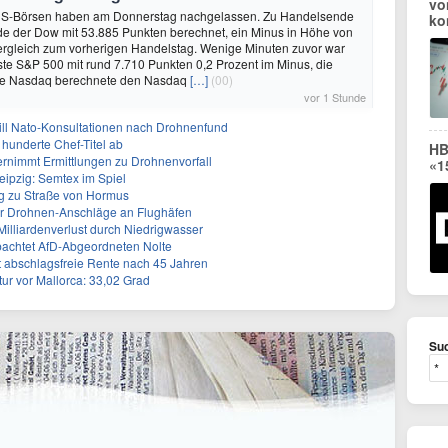
vo
US-Börsen haben am Donnerstag nachgelassen. Zu Handelsende
ko
de der Dow mit 53.885 Punkten berechnet, ein Minus in Höhe von
ergleich zum vorherigen Handelstag. Wenige Minuten zuvor war
sste S&P 500 mit rund 7.710 Punkten 0,2 Prozent im Minus, die
se Nasdaq berechnete den Nasdaq
[…]
(00)
vor 1 Stunde
will Nato-Konsultationen nach Drohnenfund
 hunderte Chef-Titel ab
HB
rnimmt Ermittlungen zu Drohnenvorfall
«1
eipzig: Semtex im Spiel
g zu Straße von Hormus
 für Drohnen-Anschläge an Flughäfen
 Milliardenverlust durch Niedrigwasser
achtet AfD-Abgeordneten Nolte
ert abschlagsfreie Rente nach 45 Jahren
r vor Mallorca: 33,02 Grad
Suc