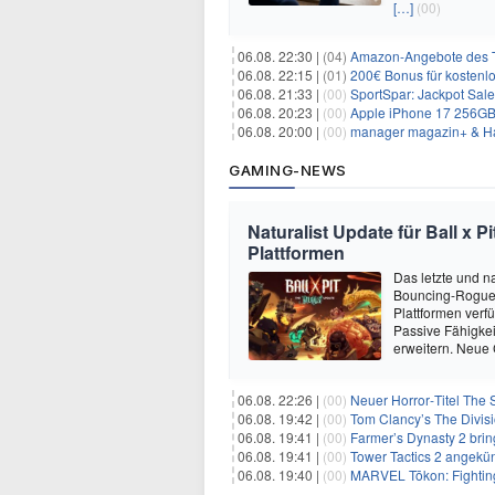
[…]
(00)
06.08. 22:30 |
(04)
Amazon-Angebote des T
06.08. 22:15 |
(01)
200€ Bonus für kostenl
06.08. 21:33 |
(00)
SportSpar: Jackpot Sale 
06.08. 20:23 |
(00)
Apple iPhone 17 256GB + 70
06.08. 20:00 |
(00)
manager magazin+ & Ha
GAMING-NEWS
Naturalist Update für Ball x P
Plattformen
Das letzte und na
Bouncing-Roguelit
Plattformen verf
Passive Fähigkei
erweitern. Neue
06.08. 22:26 |
(00)
Neuer Horror‑Titel The S
06.08. 19:42 |
(00)
Tom Clancy’s The Divisi
06.08. 19:41 |
(00)
Farmer’s Dynasty 2 bri
06.08. 19:41 |
(00)
Tower Tactics 2 angekü
06.08. 19:40 |
(00)
MARVEL Tōkon: Fighting