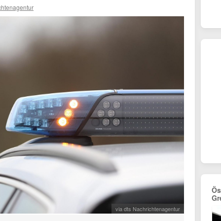
chtenagentur
Ös
Gr
via dts Nachrichtenagentur