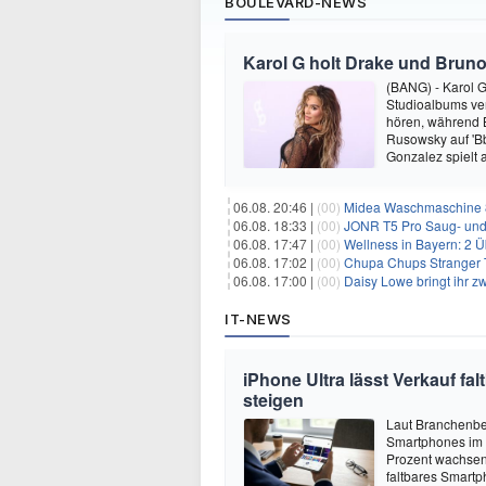
BOULEVARD-NEWS
Karol G holt Drake und Bruno
(BANG) - Karol G 
Studioalbums ver
hören, während B
Rusowsky auf 'Bb
Gonzalez spielt
06.08. 20:46 |
(00)
Midea Waschmaschine 8
06.08. 18:33 |
(00)
JONR T5 Pro Saug- und 
06.08. 17:47 |
(00)
Wellness in Bayern: 2 Über
06.08. 17:02 |
(00)
Chupa Chups Stranger T
06.08. 17:00 |
(00)
Daisy Lowe bringt ihr zw
IT-NEWS
iPhone Ultra lässt Verkauf f
steigen
Laut Branchenber
Smartphones im J
Prozent wachsen.
faltbares Smartp