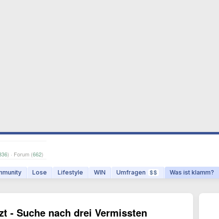
336
) · Forum (
662
)
munity
Lose
Lifestyle
WIN
Umfragen
Was ist klamm?
$$
rzt - Suche nach drei Vermissten