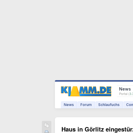
News
Portal (
3.
News
Forum
Schlaufuchs
Com
Haus in Görlitz eingestü