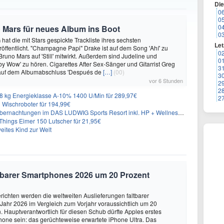
Di
0
0
0
 Mars für neues Album ins Boot
0
hat die mit Stars gespickte Trackliste ihres sechsten
Let
öffentlicht. "Champagne Papi" Drake ist auf dem Song 'Ahí' zu
0
runo Mars auf 'Still' mitwirkt. Außerdem sind Judeline und
0
y Wow' zu hören. Cigarettes After Sex-Sänger und Gitarrist Greg
3
 auf dem Albumabschluss 'Después de
[…]
(00)
3
vor 6 Stunden
2
2
 kg Energieklasse A-10% 1400 U/Min für 289,97€
2
Wischroboter für 194,99€
nachtungen im DAS LUDWIG Sports Resort inkl. HP + Wellness ab 174€ p.P.
hings Eimer 150 Lutscher für 21,95€
eites Kind zur Welt
altbarer Smartphones 2026 um 20 Prozent
ichten werden die weltweiten Auslieferungen faltbarer
ahr 2026 im Vergleich zum Vorjahr voraussichtlich um 20
 Hauptverantwortlich für diesen Schub dürfte Apples erstes
hone sein: das gerüchteweise erwartete iPhone Ultra. Das