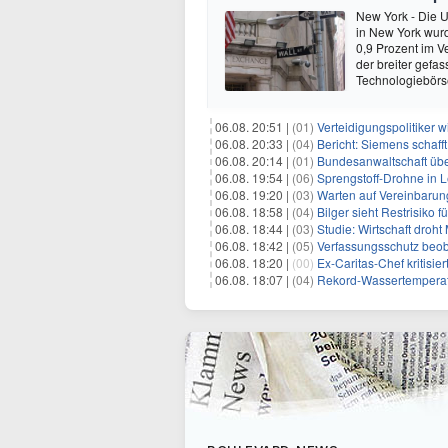
New York - Die 
in New York wur
0,9 Prozent im V
der breiter gefa
Technologiebör
06.08. 20:51 |
(01)
Verteidigungspolitiker 
06.08. 20:33 |
(04)
Bericht: Siemens schafft
06.08. 20:14 |
(01)
Bundesanwaltschaft übe
06.08. 19:54 |
(06)
Sprengstoff-Drohne in L
06.08. 19:20 |
(03)
Warten auf Vereinbarun
06.08. 18:58 |
(04)
Bilger sieht Restrisiko
06.08. 18:44 |
(03)
Studie: Wirtschaft droht
06.08. 18:42 |
(05)
Verfassungsschutz beob
06.08. 18:20 |
(00)
Ex-Caritas-Chef kritisi
06.08. 18:07 |
(04)
Rekord-Wassertemperatu