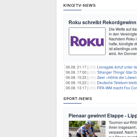
KINO/TV-NEWS
Roku schreibt Rekordgewinn
Die Wette auf da
in den Vereinig
Nachdem Roku im
hatte, kündigte
ist allerdings u
wird. Am Donne
06.08. 21:17 |
(00)
Lionsgate ächzt unter d
06.08. 17:00 |
(00)
'Stranger Things'-Star David
06.08. 15:25 |
(00)
Zwei «Höhle der Löwen»
06.08. 15:22 |
(00)
Deutsche Telekom blei
06.08. 13:17 |
(00)
FIFA-WM macht Fox Corp
SPORT-NEWS
Pienaar gewinnt Etappe - Lip
Tournon-sur-Rhôn
ihren insgesamt 
verpasst. Nach 
sur-Rhone musste