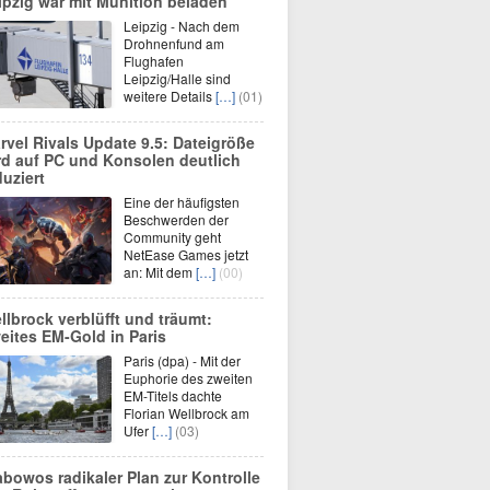
ipzig war mit Munition beladen
Leipzig - Nach dem
Drohnenfund am
Flughafen
Leipzig/Halle sind
weitere Details
[…]
(01)
rvel Rivals Update 9.5: Dateigröße
rd auf PC und Konsolen deutlich
duziert
Eine der häufigsten
Beschwerden der
Community geht
NetEase Games jetzt
an: Mit dem
[…]
(00)
llbrock verblüfft und träumt:
eites EM-Gold in Paris
Paris (dpa) - Mit der
Euphorie des zweiten
EM-Titels dachte
Florian Wellbrock am
Ufer
[…]
(03)
abowos radikaler Plan zur Kontrolle