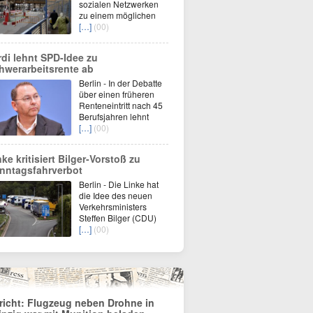
sozialen Netzwerken
zu einem möglichen
[…]
(00)
rdi lehnt SPD-Idee zu
hwerarbeitsrente ab
Berlin - In der Debatte
über einen früheren
Renteneintritt nach 45
Berufsjahren lehnt
[…]
(00)
nke kritisiert Bilger-Vorstoß zu
nntagsfahrverbot
Berlin - Die Linke hat
die Idee des neuen
Verkehrsministers
Steffen Bilger (CDU)
[…]
(00)
richt: Flugzeug neben Drohne in