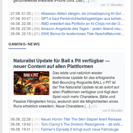
gerüchteweise erwartete iPhone Ultra. Das
[…]
(00)
vor 11 Stunden
07.08. 01:35 |
(00)
Atlassian-Aktien steigen, da Umsatzsprung KI-Sorgen dämpft
07.08. 00:47 |
(00)
GPT-4 baut Persönlichkeitsfragebögen aus beliebigen Texten und sagt Antworten voraus
06.08. 22:36 |
(00)
AMD erweitert das Portfolio an KI-Chips mit der Übernahme von Taalas
06.08. 22:30 |
(04)
Amazon-Angebote des Tages – jeden Abend neue Deals zum Stöbern
06.08. 22:15 |
(01)
200€ Bonus für kostenloses Tide Geschäftskundenkonto
GAMING-NEWS
Naturalist Update für Ball x Pit verfügbar —
neuer Content auf allen Plattformen
Das letzte und natürlich wieder
kostenlose Update für das erfolgreiche
Ball-Bouncing-Roguelite BALL x PIT ist
da! The Naturalist Update ist ab sofort auf
allen Plattformen verfügbar und fügt dem
Spiel noch mehr Charaktere, Bälle und
Passive Fähigkeiten hinzu, wodurch sich die Möglichkeiten eines
Runs erheblich erweitern. Neue Charaktere
[…]
(00)
vor 5 Stunden
06.08. 22:26 |
(00)
Neuer Horror‑Titel The Skin Stapler feiert Release
06.08. 19:42 |
(00)
Tom Clancy’s The Division Resurgence – ab sofort für euch verfügbar
06.08. 19:41 |
(00)
Farmer’s Dynasty 2 bringt euch neue Fahrzeuge