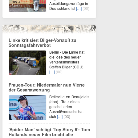
Ausbildungsverträge in
Deutschland ist
[…]
(00)
Linke kritisiert Bilger-Vorstoß zu
Sonntagsfahrverbot
Berlin - Die Linke hat
die Idee des neuen
Verkehrsministers
Steffen Bilger (CDU)
[…]
(00)
Frauen-Tour: Niedermaier nun Vierte
der Gesamtwertung
Belleville-en-Beaujolais
(dpa) - Trotz eines
gescheiterten
Ausreißversuchs hat
sich
[…]
(03)
'Spider-Man' schlägt 'Toy Story 5': Tom
Hollands neuer Film bricht alle