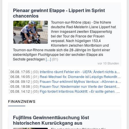
Pienaar gewinnt Etappe - Lippert im Sprint
chancenlos
Tournon-sur-Rhône (dpa) - Die frühere
deutsche Rad-Meisterin Liane Lippert hat
ihren insgesamt zweiten Etappenerfolg
bei der Tour de France der Frauen
verpasst. Nach hügeligen 153,4
Kilometern zwischen Montbrison und
Tournon-sur-Rhone musste sich die 28-Jährige im Sprint einer
siebenköpfigen Fluchtgruppe bei der sechsten Etappe als
Sechste geschlagen
[…]
(01)
vor 10 Stunden
06.08. 17:05 |
(03)
Infantino räumt Fehler ein - UEFA: Ändert nichts an Boykott
06.08. 16:05 |
(01)
Real-Wechsel fix: Diomande ist Leipzigs Rekordtransfer
06.08. 09:12 |
(03)
Frauen-Tour erklimmt Mythos Ventoux: «Können alles schaffen»
05.08. 18:08 |
(03)
Frauen-Tour: Niedermaier nun Vierte der Gesamtwertung
05.08. 14:12 |
(05)
Figo fordert Infantinos Rücktritt: «Er sollte gehen. Jetzt»
FINANZNEWS
Fujifilms Gewinnenttäuschung löst
historischen Kursrückgang aus