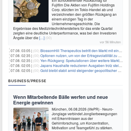
Ein schockierender Rückschlag für
Fujifilm Die Aktien von Fujifilm Holdings
Corp. stürzten im Tokio-Handel ab und
verzeichneten den größten Rückgang an
einem einzigen Tag in der
Unternehmensgeschichte. Die
Ergebnisse des Medizintechnikherstellers für das erste Quartal
zeigten eine deutliche Unterperformance, was bei den Investoren
Ängste über die
[…]
(00)
vor 56 Minuten
07.08. 03:05 |
(00)
BlossomHill Therapeutics betritt den Markt mit einem IPO-Boost von 150 Millionen Dollar
07.08. 02:35 |
(00)
Optionen nutzen, um von der Ertragsvolatilität zu profitieren
07.08. 02:35 |
(00)
Yen-Rückgang: Spekulationen über weitere Marktinterventionen nehmen zu
07.08. 02:05 |
(00)
Japans Haushalte reduzieren Ausgaben trotz steigender Löhne: Ein Warnsignal für das Wachstum
07.08. 02:05 |
(00)
Gold bleibt stabil amid steigender geopolitischer Spannungen im Persischen Golf
BUSINESS/PRESSE
Wenn Mitarbeitende Bälle werfen und neue
Energie gewinnen
München, 06.08.2026 (lifePR) - Neuro-
Jonglage verbindet Jonglierbewegungen
mit Erkenntnissen aus der
Gehirnforschung, um Konzentration,
Motivation und Teamgefühl zu stärken.