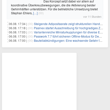
Das Konzept setzt dabei vor allem auf
koordinative Überkreuzbewegungen, die die Aktivierung beider
Gehirnhälften unterstützen. Für die betriebliche Umsetzung bietet
Stephan Ehlers,
[…]
(00)
vor 11 Stunden
06.08. 17:34 |
(00)
Steigende Adipositasrate zeigt strukturellen Handlungsbedarf bei der Ernährung schulpflichtiger Kinder
06.08. 17:18 |
(00)
Pasinex startet Ausschreibung für hochgradiges Zinksulfidkonzentrat mit Germanium- und Silbergehalten und stellt ein Betriebsupdate bereit
06.08. 17:03 |
(00)
Variantenreiche Miniaturkupplungen für diverse Einsatzbereiche
06.08. 17:00 |
(00)
Passwork 7.7 führt sicheren Offline-Modus für Desktop- und Mobile-Apps ein
06.08. 17:00 |
(00)
Bauteilabkündigungen: Eine wachsende Gefahr für industrielle Elektroniksysteme