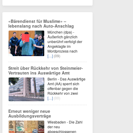
«Bärendienst für Muslime» –
lebenslang nach Auto-Anschlag
München (dpa) -
Äußerlich gänzlich
unberührt verfolgt der
Angeklagte im
Mordprozess nach
[…]
(09)
Streit über Rückkehr von Steinmeier-
Vertrauten ins Auswärtige Amt
Berlin - Das Auswärtige
Amt (AA) sperrt sich
offenbar gegen die
Rückkehr von zwei
[…]
(00)
Erneut weniger neue
Ausbildungsverträge
Wiesbaden - Die Zahl
der neu
abgeschlossenen