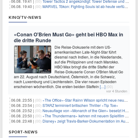
06.08. 19:41 |
(00)
Tower Tactics 2 angekündigt: Tower Defense und Deckbuilding Kombo kehrt zurück
06.08. 19:40 |
(00)
MARVEL Tōkon: Fighting Souls ist ab heute verfügbar
KINO/TV-NEWS
«Conan O'Brien Must Go» geht bei HBO Max in
die dritte Runde
Die Reise-Dokuserie mit dem US-
amerikanischen Late-Night-Star führt
diesmal nach Indien, in die Niederlande,
auf die Philippinen und nach Marokko.
HBO Max bringt die dritte Staffel der
Reise-Dokuserie Conan O'Brien Must Go
am 22. August nach Deutschland, Österreich, in die Schweiz,
nach Luxemburg und Liechtenstein. Die vier neuen Episoden
erscheinen wöchentlich. Die ersten beiden Staffeln
[…]
(00)
vor 4 Stunden
06.08. 23:55 |
(00)
«The Office»-Star Rainn Wilson spricht neue neuseeländische Serie «Settling»
06.08. 23:54 |
(00)
STARZ terminiert britischen Thriller «Tip Toe»
06.08. 23:52 |
(00)
Neuauflage von «Monarch of the Glen» besetzt Hauptrollen
06.08. 23:50 |
(00)
«The Thundermans» kehren mit neuem Spielfilm zurück
06.08. 23:48 |
(00)
Disney+ zeigt Travis-Barker-Dokumentation im August
SPORT-NEWS