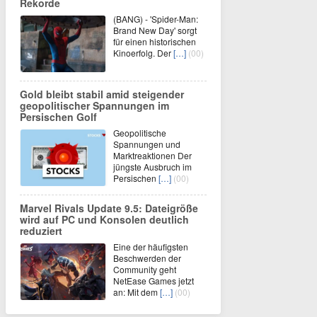
Rekorde
(BANG) - 'Spider-Man:
Brand New Day' sorgt
für einen historischen
Kinoerfolg. Der
[…]
(00)
Gold bleibt stabil amid steigender
geopolitischer Spannungen im
Persischen Golf
Geopolitische
Spannungen und
Marktreaktionen Der
jüngste Ausbruch im
Persischen
[…]
(00)
Marvel Rivals Update 9.5: Dateigröße
wird auf PC und Konsolen deutlich
reduziert
Eine der häufigsten
Beschwerden der
Community geht
NetEase Games jetzt
an: Mit dem
[…]
(00)