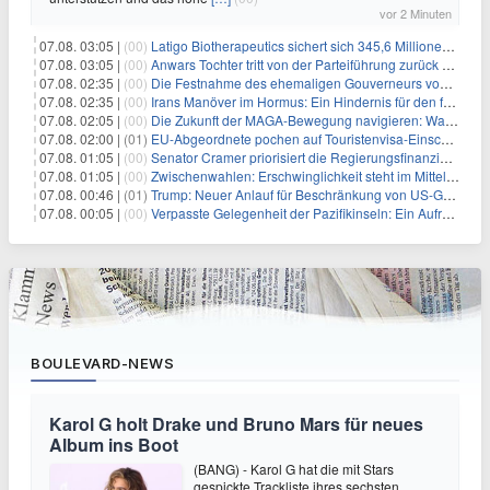
vor 2 Minuten
07.08. 03:05 |
(00)
Latigo Biotherapeutics sichert sich 345,6 Millionen Dollar in einer erhöhten IPO und ebnet den Weg für nicht-opioide Schmerztherapie
07.08. 03:05 |
(00)
Anwars Tochter tritt von der Parteiführung zurück und hebt politische Turbulenzen hervor
07.08. 02:35 |
(00)
Die Festnahme des ehemaligen Gouverneurs von Mexiko hebt die anhaltenden Herausforderungen in der Governance und im Geschäftsumfeld hervor
07.08. 02:35 |
(00)
Irans Manöver im Hormus: Ein Hindernis für den freien Handel und das Investorenvertrauen
07.08. 02:05 |
(00)
Die Zukunft der MAGA-Bewegung navigieren: Was steht für Investoren auf dem Spiel?
07.08. 02:00 |
(01)
EU-Abgeordnete pochen auf Touristenvisa-Einschränkungen für Russen
07.08. 01:05 |
(00)
Senator Cramer priorisiert die Regierungsfinanzierung angesichts des bevorstehenden Ferienbeginns
07.08. 01:05 |
(00)
Zwischenwahlen: Erschwinglichkeit steht im Mittelpunkt, während die Demokraten auf die Mehrheit im Repräsentantenhaus zielen
07.08. 00:46 |
(01)
Trump: Neuer Anlauf für Beschränkung von US-Geburtsrecht
07.08. 00:05 |
(00)
Verpasste Gelegenheit der Pazifikinseln: Ein Aufruf zu einer stärkeren Haltung gegen Chinas militärische Provokationen
BOULEVARD-NEWS
Karol G holt Drake und Bruno Mars für neues
Album ins Boot
(BANG) - Karol G hat die mit Stars
gespickte Trackliste ihres sechsten