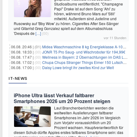
Studioalbums veröffentlicht. "Champagne
Papi" Drake ist auf dem Song 'Ahí' zu
hören, während Bruno Mars auf 'Still'
mitwirkt. Außerdem sind Judeline und
Rusowsky auf 'Bby Wow' zu hören. Cigarettes After Sex-Sänger
und Gitarrist Greg Gonzalez spielt auf dem Albumabschluss
'Después de
[…]
(00)
vor 11 Stunden
06.08. 20:46 |
(01)
Midea Waschmaschine 8 kg Energieklasse A-10% 1400 U/Min für 289,97€
06.08. 18:33 |
(00)
JONR T5 Pro Saug- und Wischroboter für 194,99€
06.08. 17:47 |
(00)
Wellness in Bayern: 2 Übernachtungen im DAS LUDWIG Sports Resort inkl. HP + Wellness ab 174€ p.P.
06.08. 17:02 |
(00)
Chupa Chups Stranger Things Eimer 150 Lutscher für 21,95€
06.08. 17:00 |
(00)
Daisy Lowe bringt ihr zweites Kind zur Welt
IT-NEWS
iPhone Ultra lässt Verkauf faltbarer
Smartphones 2026 um 20 Prozent steigen
Laut Branchenberichten werden die
weltweiten Auslieferungen faltbarer
Smartphones im Jahr 2026 im Vergleich
zum Vorjahr voraussichtlich um 20
Prozent wachsen. Hauptverantwortlich für
diesen Schub dürfte Apples erstes faltbares Smartphone sein: das