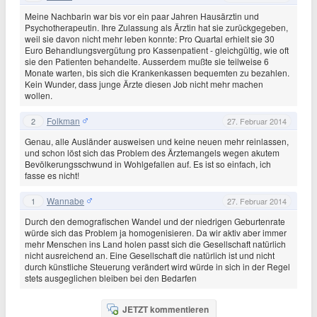
Meine Nachbarin war bis vor ein paar Jahren Hausärztin und
Psychotherapeutin. Ihre Zulassung als Ärztin hat sie zurückgegeben,
weil sie davon nicht mehr leben konnte: Pro Quartal erhielt sie 30
Euro Behandlungsvergütung pro Kassenpatient - gleichgültig, wie oft
sie den Patienten behandelte. Ausserdem mußte sie teilweise 6
Monate warten, bis sich die Krankenkassen bequemten zu bezahlen.
Kein Wunder, dass junge Ärzte diesen Job nicht mehr machen
wollen.
Folkman
2
27. Februar 2014
Genau, alle Ausländer ausweisen und keine neuen mehr reinlassen,
und schon löst sich das Problem des Ärztemangels wegen akutem
Bevölkerungsschwund in Wohlgefallen auf. Es ist so einfach, ich
fasse es nicht!
Wannabe
1
27. Februar 2014
Durch den demografischen Wandel und der niedrigen Geburtenrate
würde sich das Problem ja homogenisieren. Da wir aktiv aber immer
mehr Menschen ins Land holen passt sich die Gesellschaft natürlich
nicht ausreichend an. Eine Gesellschaft die natürlich ist und nicht
durch künstliche Steuerung verändert wird würde in sich in der Regel
stets ausgeglichen bleiben bei den Bedarfen
JETZT kommentieren