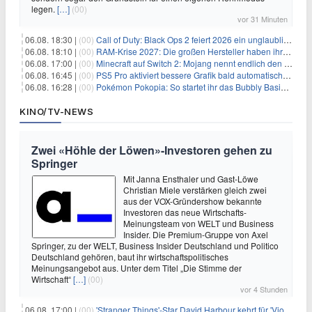
legen.
[…]
(00)
vor 31 Minuten
06.08. 18:30 |
(00)
Call of Duty: Black Ops 2 feiert 2026 ein unglaubliches Comeback
06.08. 18:10 |
(00)
RAM-Krise 2027: Die großen Hersteller haben ihre Produktion offenbar schon verkauft
06.08. 17:00 |
(00)
Minecraft auf Switch 2: Mojang nennt endlich den Releasetermin
06.08. 16:45 |
(00)
PS5 Pro aktiviert bessere Grafik bald automatisch, aber das Update ist kleiner als gedacht
06.08. 16:28 |
(00)
Pokémon Pokopia: So startet ihr das Bubbly Basin-DLC
KINO/TV-NEWS
Zwei «Höhle der Löwen»-Investoren gehen zu
Springer
Mit Janna Ensthaler und Gast-Löwe
Christian Miele verstärken gleich zwei
aus der VOX-Gründershow bekannte
Investoren das neue Wirtschafts-
Meinungsteam von WELT und Business
Insider. Die Premium-Gruppe von Axel
Springer, zu der WELT, Business Insider Deutschland und Politico
Deutschland gehören, baut ihr wirtschaftspolitisches
Meinungsangebot aus. Unter dem Titel „Die Stimme der
Wirtschaft“
[…]
(00)
vor 4 Stunden
06.08. 17:00 |
(00)
'Stranger Things'-Star David Harbour kehrt für 'Violent Night 2' zurück – Kristen Bell stößt zur Besetzung