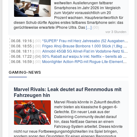
weltweiten Auslieferungen faltbarer
Smartphones im Jahr 2026 im Vergleich
zum Vorjahr voraussichtlich um 20
Prozent wachsen. Hauptverantwortlich für
diesen Schub dürfte Apples erstes faltbares Smartphone sein: das
gerüchteweise erwartete iPhone Ultra. Das
[…]
(00)
vor 3 Stunden
06.08. 19:16 |
(00)
*SUPER* Frau mit Herz Jahresabo (52 Ausgaben) für 161,40€ + bis zu 150€ Prämie
06.08. 18:55 |
(00)
Frigeo Ahoj-Brause Bonbons 1.000 Stück (1,8kg Eimer) für 6,29€
06.08. 18:11 |
(00)
Allmobil 45GB 5G Allnet-Flat im Vodafone-Netz für eff. 5,91€/Monat dank 50€ Wechselbonus + 0€ AG
06.08. 17:22 |
(04)
50% Rabatt auf waipu.tv inkl. Netflix – bereits ab 9€/Monat (statt 17,99€)
06.08. 16:59 |
(00)
Moonlighter Action-RPG mit Rogue-Lite-Elementen kostenlos bei Steam
GAMING-NEWS
Marvel Rivals: Leak deutet auf Rennmodus mit
Fahrzeugen hin
Marvel Rivals könnte in Zukunft deutlich
mehr bieten als klassische 6-gegen-6-
Gefechte. Ein neuer Leak aus der
Datamining-Community deutet darauf
hin, dass NetEase Games an einem
Fahrzeug-System arbeitet. Dieses könnte
nicht nur neue Fortbewegungsmöglichkeiten ins Spiel bringen,
sondern sogar den Grundstein für einen eigenen Rennmodus