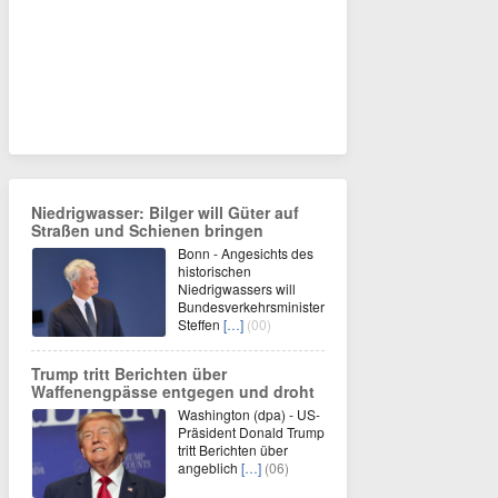
Niedrigwasser: Bilger will Güter auf
Straßen und Schienen bringen
Bonn - Angesichts des
historischen
Niedrigwassers will
Bundesverkehrsminister
Steffen
[…]
(00)
Trump tritt Berichten über
Waffenengpässe entgegen und droht
Washington (dpa) - US-
Präsident Donald Trump
tritt Berichten über
angeblich
[…]
(06)