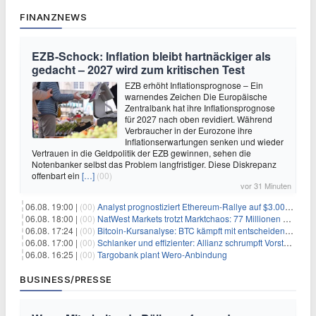
FINANZNEWS
EZB-Schock: Inflation bleibt hartnäckiger als
gedacht – 2027 wird zum kritischen Test
EZB erhöht Inflationsprognose – Ein
warnendes Zeichen Die Europäische
Zentralbank hat ihre Inflationsprognose
für 2027 nach oben revidiert. Während
Verbraucher in der Eurozone ihre
Inflationserwartungen senken und wieder
Vertrauen in die Geldpolitik der EZB gewinnen, sehen die
Notenbanker selbst das Problem langfristiger. Diese Diskrepanz
offenbart ein
[…]
(00)
vor 31 Minuten
06.08. 19:00 |
(00)
Analyst prognostiziert Ethereum-Rallye auf $3.000 nach entscheidendem On-Chain-Ausbruch
06.08. 18:00 |
(00)
NatWest Markets trotzt Marktchaos: 77 Millionen Pfund Gewinn im ersten Halbjahr
06.08. 17:24 |
(00)
Bitcoin-Kursanalyse: BTC kämpft mit entscheidender $65K-Hürde, während sich ein Liquidationscluster aufbaut
06.08. 17:00 |
(00)
Schlanker und effizienter: Allianz schrumpft Vorstand auf 8 Köpfe – das steckt dahinter
06.08. 16:25 |
(00)
Targobank plant Wero-Anbindung
BUSINESS/PRESSE