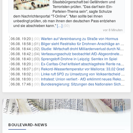
Staatsbürgerschaft bei Gefährdern und
Terroristen prüfen. "Das darf kein Ein-
Parteien-Thema sein", sagte Schulze
dem Nachrichtenportal "T-Online". "Man sollte bei ihnen
unbedingt prüfen, ob man ihnen den deutschen Pass entziehen
und sie abschieben kann."
[…]
(00)
vor 8 Minuten
06.08. 19:20 |
(00)
Warten auf Vereinbarung zu Straße von Hormus
06.08. 18:58 |
(01)
Bilger sieht Restrisiko für Drohnen-Anschläge an Flughäfen
06.08. 18:44 |
(02)
Studie: Wirtschaft droht Milliardenverlust durch Niedrigwasser
06.08. 18:42 |
(04)
Verfassungsschutz beobachtet AfD-Abgeordneten Nolte
06.08. 18:40 |
(03)
Sprengstoff-Drohne in Leipzig: Semtex im Spiel
06.08. 18:20 |
(00)
Ex-Caritas-Chef kritisiert abschlagsfreie Rente nach 45 Jahren
06.08. 18:07 |
(01)
Rekord-Wassertemperatur vor Mallorca: 33,02 Grad
06.08. 18:02 |
(00)
Linke ruft SPD zu Umsetzung von Volksentscheid auf
06.08. 18:00 |
(00)
Infratest: Union verliert - AfD erklimmt neues Rekordhoch
06.08. 17:46 |
(00)
Bundesregierung: Sitzungen des Nationalen Sicherheitsrates geheim
BOULEVARD-NEWS