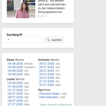
(BANG) - Iris Berben
zählt seit Jahrzehnten
zu den bekanntesten
Schauspielerinnen
[…]
(00)
Suchbegriff
suchen
Diese
Woche
Vorletzte
Woche
06.08.2026
26.07.2026
(Heute)
(So)
05.08.2026
25.07.2026
(Gestern)
(Sa)
04.08.2026
24.07.2026
(Di)
(Fr)
03.08.2026
23.07.2026
(Mo)
(Do)
22.07.2026
(Mi)
Letzte
Woche
21.07.2026
(Di)
02.08.2026
(So)
20.07.2026
(Mo)
01.08.2026
(Sa)
Top
News
31.07.2026
(Fr)
30.07.2026
Populäre News
(Do)
(14d)
29.07.2026
Heiß diskutiert
(Mi)
(14d)
28.07.2026
(Di)
27.07.2026
(Mo)
News-Ansicht konfigurieren