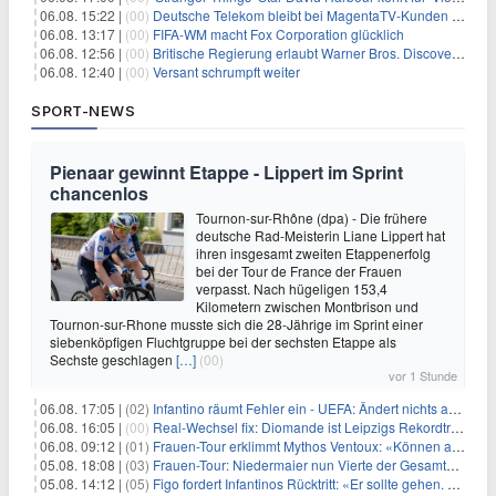
06.08. 15:22 |
(00)
Deutsche Telekom bleibt bei MagentaTV-Kunden vage
06.08. 13:17 |
(00)
FIFA-WM macht Fox Corporation glücklich
06.08. 12:56 |
(00)
Britische Regierung erlaubt Warner Bros. Discovery-Übernahme
06.08. 12:40 |
(00)
Versant schrumpft weiter
SPORT-NEWS
Pienaar gewinnt Etappe - Lippert im Sprint
chancenlos
Tournon-sur-Rhône (dpa) - Die frühere
deutsche Rad-Meisterin Liane Lippert hat
ihren insgesamt zweiten Etappenerfolg
bei der Tour de France der Frauen
verpasst. Nach hügeligen 153,4
Kilometern zwischen Montbrison und
Tournon-sur-Rhone musste sich die 28-Jährige im Sprint einer
siebenköpfigen Fluchtgruppe bei der sechsten Etappe als
Sechste geschlagen
[…]
(00)
vor 1 Stunde
06.08. 17:05 |
(02)
Infantino räumt Fehler ein - UEFA: Ändert nichts an Boykott
06.08. 16:05 |
(00)
Real-Wechsel fix: Diomande ist Leipzigs Rekordtransfer
06.08. 09:12 |
(01)
Frauen-Tour erklimmt Mythos Ventoux: «Können alles schaffen»
05.08. 18:08 |
(03)
Frauen-Tour: Niedermaier nun Vierte der Gesamtwertung
05.08. 14:12 |
(05)
Figo fordert Infantinos Rücktritt: «Er sollte gehen. Jetzt»