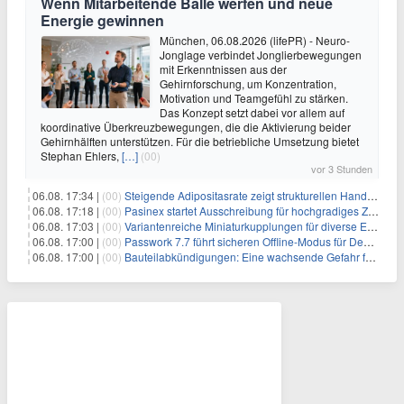
Wenn Mitarbeitende Bälle werfen und neue
Energie gewinnen
München, 06.08.2026 (lifePR) - Neuro-
Jonglage verbindet Jonglierbewegungen
mit Erkenntnissen aus der
Gehirnforschung, um Konzentration,
Motivation und Teamgefühl zu stärken.
Das Konzept setzt dabei vor allem auf
koordinative Überkreuzbewegungen, die die Aktivierung beider
Gehirnhälften unterstützen. Für die betriebliche Umsetzung bietet
Stephan Ehlers,
[…]
(00)
vor 3 Stunden
06.08. 17:34 |
(00)
Steigende Adipositasrate zeigt strukturellen Handlungsbedarf bei der Ernährung schulpflichtiger Kinder
06.08. 17:18 |
(00)
Pasinex startet Ausschreibung für hochgradiges Zinksulfidkonzentrat mit Germanium- und Silbergehalten und stellt ein Betriebsupdate bereit
06.08. 17:03 |
(00)
Variantenreiche Miniaturkupplungen für diverse Einsatzbereiche
06.08. 17:00 |
(00)
Passwork 7.7 führt sicheren Offline-Modus für Desktop- und Mobile-Apps ein
06.08. 17:00 |
(00)
Bauteilabkündigungen: Eine wachsende Gefahr für industrielle Elektroniksysteme