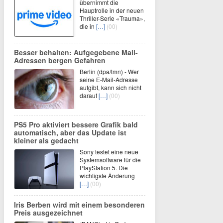
übernimmt die
Hauptrolle in der neuen
Thriller-Serie «Trauma»,
die in
[…]
(00)
Besser behalten: Aufgegebene Mail-
Adressen bergen Gefahren
Berlin (dpa/tmn) - Wer
seine E-Mail-Adresse
aufgibt, kann sich nicht
darauf
[…]
(00)
PS5 Pro aktiviert bessere Grafik bald
automatisch, aber das Update ist
kleiner als gedacht
Sony testet eine neue
Systemsoftware für die
PlayStation 5. Die
wichtigste Änderung
[…]
(00)
Iris Berben wird mit einem besonderen
Preis ausgezeichnet