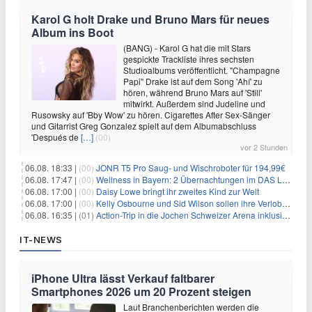
Karol G holt Drake und Bruno Mars für neues
Album ins Boot
(BANG) - Karol G hat die mit Stars
gespickte Trackliste ihres sechsten
Studioalbums veröffentlicht. "Champagne
Papi" Drake ist auf dem Song 'Ahí' zu
hören, während Bruno Mars auf 'Still'
mitwirkt. Außerdem sind Judeline und
Rusowsky auf 'Bby Wow' zu hören. Cigarettes After Sex-Sänger
und Gitarrist Greg Gonzalez spielt auf dem Albumabschluss
'Después de
[…]
(00)
vor 2 Stunden
06.08. 18:33 |
(00)
JONR T5 Pro Saug- und Wischroboter für 194,99€
06.08. 17:47 |
(00)
Wellness in Bayern: 2 Übernachtungen im DAS LUDWIG Sports Resort inkl. HP + Wellness ab 174€ p.P.
06.08. 17:00 |
(00)
Daisy Lowe bringt ihr zweites Kind zur Welt
06.08. 17:00 |
(00)
Kelly Osbourne und Sid Wilson sollen ihre Verlobung gelöst haben
06.08. 16:35 |
(01)
Action-Trip in die Jochen Schweizer Arena inklusive Premium Hotel und Frühstück ab 59€ p.P.
IT-NEWS
iPhone Ultra lässt Verkauf faltbarer
Smartphones 2026 um 20 Prozent steigen
Laut Branchenberichten werden die